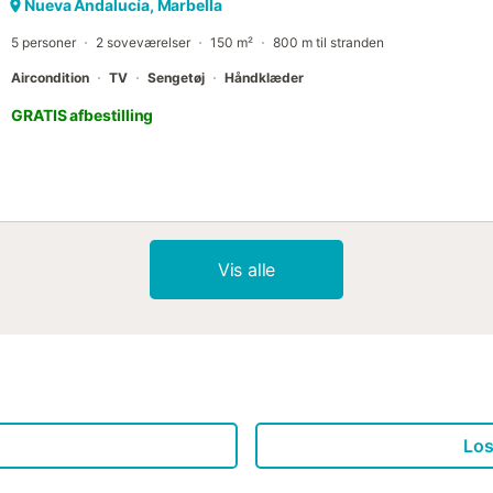
Nueva Andalucía, Marbella
5 personer
2 soveværelser
150 m²
800 m til stranden
Aircondition
TV
Sengetøj
Håndklæder
GRATIS afbestilling
Vis alle
Los