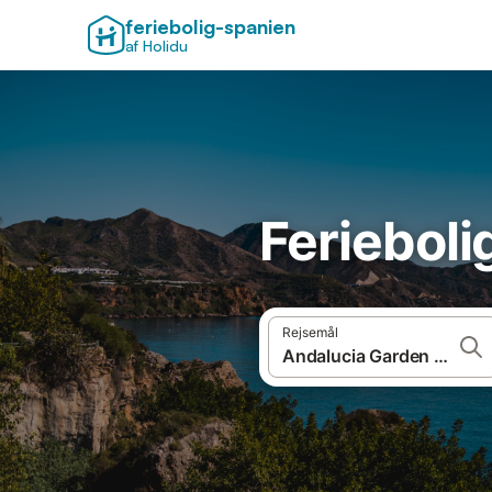
feriebolig-spanien
af Holidu
Ferieboli
Rejsemål