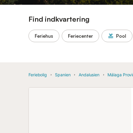
Find indkvartering
Feriehus
Feriecenter
Pool
Feriebolig
Spanien
Andalusien
Málaga Prov