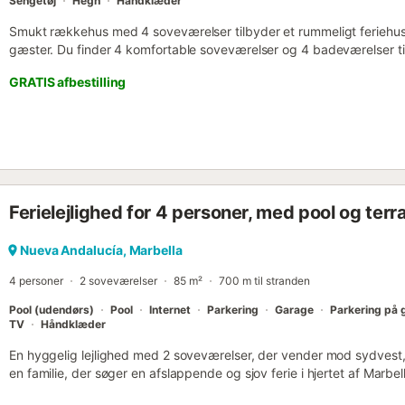
Sengetøj
Hegn
Håndklæder
Smukt rækkehus med 4 soveværelser tilbyder et rummeligt feriehus p
gæster. Du finder 4 komfortable soveværelser og 4 badeværelser t
Ejendommen har aircondition, Wi-Fi og tv. Familier, der rejser med bø
GRATIS afbestilling
muligheden for en babyseng, barnestol og adgang til en fælles bø
den fælles have og din egen private, overdækkede terrasse. Den fæ
yderligere afslapningsmuligheder under dit ophold. Ejendommen er
stranden for nem adgang til kystaktiviteter. Du vil have adgang til 
stedet til dit køretøj. Begivenheder og fester er ikke tilladt på ejendo
22.00 til kl. 10.00....
Ferielejlighed for 4 personer, med pool og terr
Nueva Andalucía, Marbella
4 personer
2 soveværelser
85 m²
700 m til stranden
Pool (udendørs)
Pool
Internet
Parkering
Garage
Parkering på 
TV
Håndklæder
En hyggelig lejlighed med 2 soveværelser, der vender mod sydvest, i
en familie, der søger en afslappende og sjov ferie i hjertet af Marb
trappe) finder du det åbne køkken/spise-/opholdsområde med et f