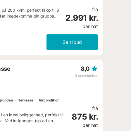
fra
å 200 kvm, perfekt til op til 8
2.991 kr.
il at imødekomme din gruppe.
rn, vil sætte pris på
per nat
rnepool. Træd udenfor og nyd
lles udendørs pool giver
 bekvemt placeret tæt på
Se tilbud
1 fælles parkeringsplads på
mmen. Stilletiden er fra kl.
asse
8,0
4
anmeldelser
grunden
Terrasse
Aircondition
fra
875 kr.
 en ideel beliggenhed, perfekt til
ella. Ved indgangen (op ad en
per nat
uldt udstyret køkken med