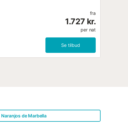
fra
1.727 kr.
per nat
Se tilbud
 Naranjos de Marbella