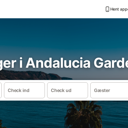
Hent app
ger i Andalucia Gar
Check ind
Check ud
Gæster