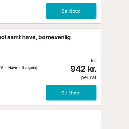
Se tilbud
ool samt have, børnevenlig
fra
942 kr.
TV
Have
Sengetøj
per nat
Se tilbud