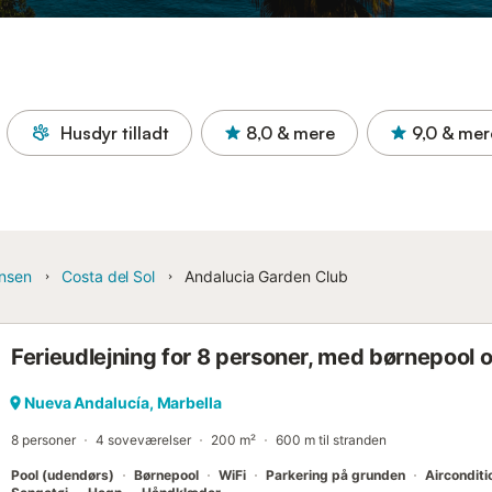
Husdyr tilladt
8,0
& mere
9,0
& mer
insen
Costa del Sol
Andalucia Garden Club
Ferieudlejning for 8 personer, med børnepool 
Nueva Andalucía, Marbella
8 personer
4 soveværelser
200 m²
600 m til stranden
Pool (udendørs)
Børnepool
WiFi
Parkering på grunden
Airconditi