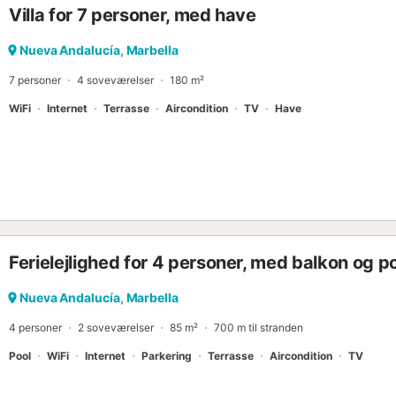
Villa for 7 personer, med have
Nueva Andalucía, Marbella
7 personer
4 soveværelser
180 m²
WiFi
Internet
Terrasse
Aircondition
TV
Have
Ferielejlighed for 4 personer, med balkon og p
Nueva Andalucía, Marbella
4 personer
2 soveværelser
85 m²
700 m til stranden
Pool
WiFi
Internet
Parkering
Terrasse
Aircondition
TV