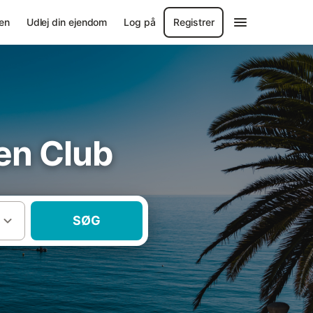
en
Udlej din ejendom
Log på
Registrer
den Club
SØG