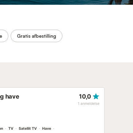
e
Gratis afbestilling
og have
10,0
1
anmeldelse
on
TV
Satellit TV
Have