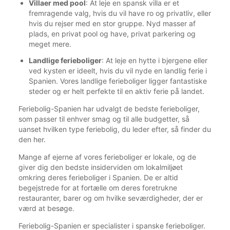
Villaer med pool
: At leje en spansk villa er et
fremragende valg, hvis du vil have ro og privatliv, eller
hvis du rejser med en stor gruppe. Nyd masser af
plads, en privat pool og have, privat parkering og
meget mere.
Landlige ferieboliger
: At leje en hytte i bjergene eller
ved kysten er ideelt, hvis du vil nyde en landlig ferie i
Spanien. Vores landlige ferieboliger ligger fantastiske
steder og er helt perfekte til en aktiv ferie på landet.
Feriebolig-Spanien har udvalgt de bedste ferieboliger,
som passer til enhver smag og til alle budgetter, så
uanset hvilken type feriebolig, du leder efter, så finder du
den her.
Mange af ejerne af vores ferieboliger er lokale, og de
giver dig den bedste insiderviden om lokalmiljøet
omkring deres ferieboliger i Spanien. De er altid
begejstrede for at fortælle om deres foretrukne
restauranter, barer og om hvilke seværdigheder, der er
værd at besøge.
Feriebolig-Spanien er specialister i spanske ferieboliger.