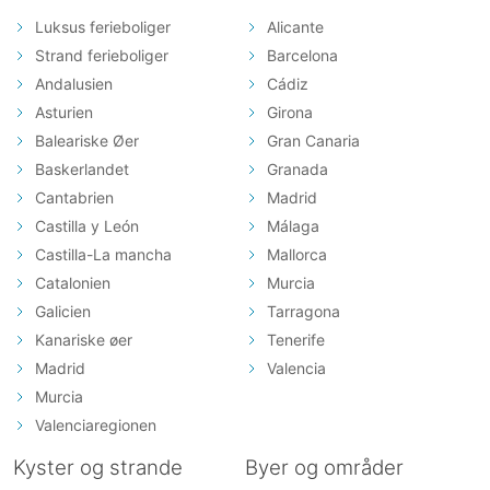
Luksus ferieboliger
Alicante
Strand ferieboliger
Barcelona
Andalusien
Cádiz
Asturien
Girona
Baleariske Øer
Gran Canaria
Baskerlandet
Granada
Cantabrien
Madrid
Castilla y León
Málaga
Castilla-La mancha
Mallorca
Catalonien
Murcia
Galicien
Tarragona
Kanariske øer
Tenerife
Madrid
Valencia
Murcia
Valenciaregionen
Kyster og strande
Byer og områder