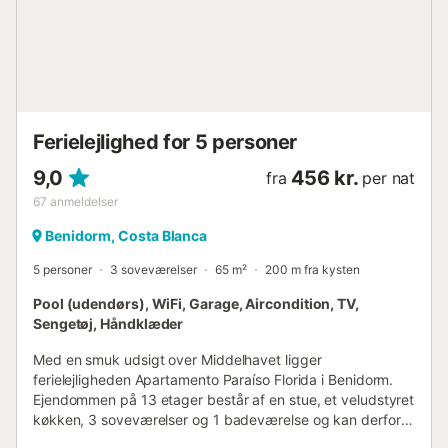
"SuperCor", 55 km fra lufthavnen "El Altet Alicante", 3 km
fra togstationen "Benidorm", 15 m fra busstoppestedet
"Parada Local", 2 km fra skisportsstedet "Cable Ski
Acuático", 12 km fra forlystelsesparken "Terra Mitica", 3
km fra vandlandet "Aqualandia", 15 km fra "Pantano de La
Vila", 20 km fra "El Algar", 30 km fra "Puig Campana" og er
beliggende i et charmerende område ved...
Ferielejlighed for 5 personer
9,0
456 kr.
fra
per nat
67
anmeldelser
Benidorm, Costa Blanca
5 personer
3 soveværelser
65 m²
200 m fra kysten
Pool (udendørs), WiFi, Garage, Aircondition, TV,
Sengetøj, Håndklæder
Med en smuk udsigt over Middelhavet ligger
ferielejligheden Apartamento Paraíso Florida i Benidorm.
Ejendommen på 13 etager består af en stue, et veludstyret
køkken, 3 soveværelser og 1 badeværelse og kan derfor
rumme 5 personer. Yderligere faciliteter inkluderer Wi-Fi,