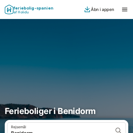
feriebolig-spanien
Åbn i appen
af Holidu
Ferieboliger i Benidorm
Rejsemål