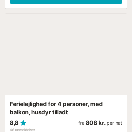
solen eller nyde de milde sommeraftener med en kold
drink. På de ekstra varme dage er det rart at køle ned i
fællespoolen, som ligger flot indrammet af træer. Gå en tur
ned til stranden, hvor I kan snuppe en frisk dukkert i havet
og solbade i det fine sand. I Bernidorm er der desuden en
bred vifte af sports- og fritidsaktiviteter til vands og på
land samt et bredt udvalg af restauranter og butikker.
Klimaet gør, at I kan holde en dejlig ferie her, uanset
hvilken årstid I vælger. Der er lagt op til en herlig ferie på
Costa del Sol, hvor I kan få jeres base i denne flotte
lejlighed med adgang til pool....
Ferielejlighed for 4 personer, med
balkon, husdyr tilladt
8,8
808 kr.
fra
per nat
46
anmeldelser