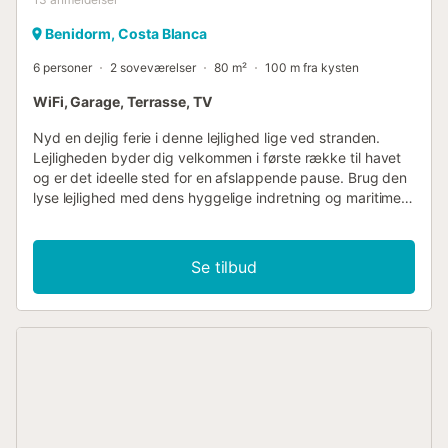
Benidorm, Costa Blanca
6 personer
2 soveværelser
80 m²
100 m fra kysten
WiFi, Garage, Terrasse, TV
Nyd en dejlig ferie i denne lejlighed lige ved stranden.
Lejligheden byder dig velkommen i første række til havet
og er det ideelle sted for en afslappende pause. Brug den
lyse lejlighed med dens hyggelige indretning og maritime
farveaccenter som grundlag for en god ferie, hvor du kan
udforske området og nyde strandlivet i fulde drag. Styr jer
selv med en god morgenmad på den overdækkede
Se tilbud
terrasse og bliv fortryllet af det unikke havpanorama,
inden I tager til stranden. Gå en tur til havet, hav det sjovt i
bølgerne, byg sandslotte med børnene eller nyd solen. Du
vil tilbringe din ferie i et af de bedste områder i Benidorm
med fremragende fritidsfaciliteter lige fra fantastiske
golfbaner med udsigt over Benidorms skyline, til
vandlande, dyreparkerne Terranátura og Mundo Mar, til
forlystelsesparken Terra Mítica. Derudover har du her
mulighed for at dyrke alle former for vandsport og utallige