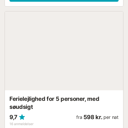
en café ligger lige ved siden af. Byens strand Platja de
Llevant ligger kun få skridt væk (ca. 50 m), og stranden
Cala del Mal Pas kan nås på ca. 9 minutter til fods (ca. 700
m). Det nærmeste supermarked ligger 2-3 minutters gang
derfra (ca. 190 m). Alicante Lufthavn ligger ca. 40 minutter
væk i bil (ca. 59 km). Wi-Fi er velegnet til videoopkald.
Boligen tilbyder trinløs adgang og har et handicapvenligt
interiør. Håndklæder og sengelinned er inkluderet i prisen.
Der er elevator i bygningen. Denne bolig har strenge
genbrugsregler; spørg venligst din vært om dem ved
ankomst....
Ferielejlighed for 5 personer, med
søudsigt
9,7
598 kr.
fra
per nat
16
anmeldelser