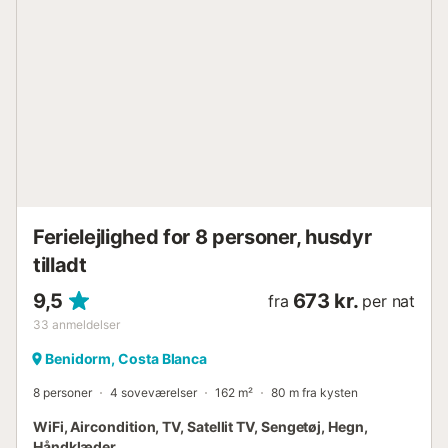
Ferielejlighed for 8 personer, husdyr
tilladt
9,5
673 kr.
fra
per nat
33
anmeldelser
Benidorm, Costa Blanca
8 personer
4 soveværelser
162 m²
80 m fra kysten
WiFi, Aircondition, TV, Satellit TV, Sengetøj, Hegn,
Håndklæder