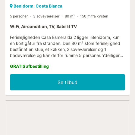
Benidorm, Costa Blanca
5 personer
3 soveværelser
80 m²
150 m fra kysten
WiFi, Aircondition, TV, Satellit TV
Ferielejligheden Casa Esmeralda 2 ligger i Benidorm, kun
en kort gåtur fra stranden. Den 80 m² store ferielejlighed
består af en stue, et køkken, 2 soveværelser og 1
badeværelse og kan derfor rumme 5 personer. Yderligere
bekvemmeligheder inkluderer Wi-Fi, aircondition i
GRATIS afbestilling
fællesområderne og soveværelserne, en vaskemaskine, en
tørretumbler samt et TV. En babyseng er tilgængelig mod
et ekstra gebyr pr. enhed pr. ophold (efter den første
Se tilbud
enhed), og en barnestol er tilgængelig mod et ekstra
gebyr pr. enhed pr. ophold. Ferielejligheden tilbyder også
en privat altan, hvor du kan slappe af om aftenen.
Gå-/kørselsafstand til nærmeste restaurant: 5m.
Gå-/kørselsafstand til nærmeste café: 23m.
Gå-/kørselsafstand til nærmeste bar: 12m.
Gå-/kørselsafstand til nærmeste supermarked: 696m.
Gå-/kørselsafstand til stranden: 20m Poniente Kæledyr er
tilladt efter anmodning og mod et ekstra gebyr pr. kæledyr