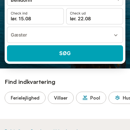
Benidorm
Check ind
Check ud
lør. 15.08
lør. 22.08
Gæster
SØG
Find indkvartering
Ferielejlighed
Villaer
Pool
Hus