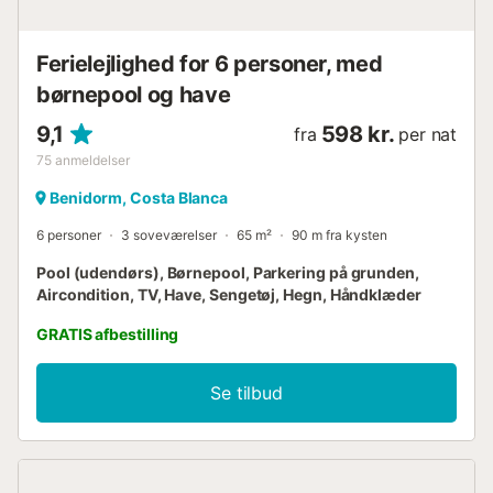
fra ski-pisten "Cable ski acuático", 1 km fra klippestranden
"Cala del Tio Ximo", 2 km fra vandlandet "Aqualandia", 2
km fra busstationen "La Estación Benidorm", 2 km f...
Ferielejlighed for 6 personer, med
børnepool og have
9,1
598 kr.
fra
per nat
75
anmeldelser
Benidorm, Costa Blanca
6 personer
3 soveværelser
65 m²
90 m fra kysten
Pool (udendørs), Børnepool, Parkering på grunden,
Aircondition, TV, Have, Sengetøj, Hegn, Håndklæder
GRATIS afbestilling
Se tilbud