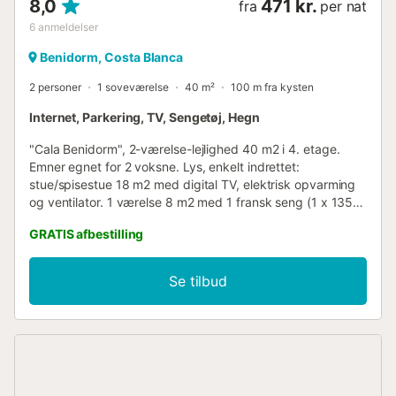
8,0
471 kr.
fra
per nat
6
anmeldelser
Benidorm, Costa Blanca
2 personer
1 soveværelse
40 m²
100 m fra kysten
Internet, Parkering, TV, Sengetøj, Hegn
"Cala Benidorm", 2-værelse-lejlighed 40 m2 i 4. etage.
Emner egnet for 2 voksne. Lys, enkelt indrettet:
stue/spisestue 18 m2 med digital TV, elektrisk opvarming
og ventilator. 1 værelse 8 m2 med 1 fransk seng (1 x 135
cm, længde 190 cm), elektrisk opvarming og ventilator.
GRATIS afbestilling
Lille køkken 4 m2 (ovn, 4 keramiske kogeplader,
Brødrister, kedel, mikroovn, fryser, elektrisk kaffemaskine).
Siddebadekar/WC. Ved siden udsigt over havet. Til
Se tilbud
benyttelse: vaskemaskine, strygejern højstol, barneseng til
2 år, hårtørrer. Internet (trådløs LAN [WLAN], gratis).
Parkeringsplads nr. S/N. VT-323596-BM
ESFCTU0000030430000023670000000000000000VT-
323596-BM9...