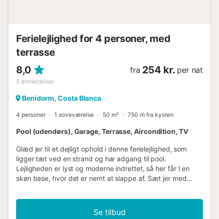
Ferielejlighed for 4 personer, med
terrasse
8,0
254 kr.
fra
per nat
5
anmeldelser
Benidorm, Costa Blanca
4 personer
1 soveværelse
50 m²
750 m fra kysten
Pool (udendørs), Garage, Terrasse, Aircondition, TV
Glæd jer til et dejligt ophold i denne ferielejlighed, som
ligger tæt ved en strand og har adgang til pool.
Lejligheden er lyst og moderne indrettet, så her får I en
skøn base, hvor det er nemt at slappe af. Sæt jer med
morgenmaden i det hyggelige opholdsrum og bliv klar til
en ny dag med spændende oplevelser. Her kan I også
læne jer tilbage med en god film, når I vender hjem efter
Se tilbud
dagens eventyr. På altanen kan I slappe af med en bog i