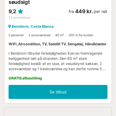
søudsigt
9,2
449 kr.
fra
per nat
24
anmeldelser
Benidorm, Costa Blanca
5 personer
2 soveværelser
60 m²
200 m fra kysten
WiFi, Aircondition, TV, Satellit TV, Sengetøj, Håndklæder
I Benidorm tilbyder ferielejligheden Eolo en fremragende
beliggenhed tæt på stranden. Den 60 m² store
ferielejlighed består af en stue, et veludstyret køkken, 2
soveværelser og 1 badeværelse og kan derfor rumme 5
personer. Yderligere faciliteter inkluderer Wi-Fi (egnet til
GRATIS afbestilling
videoopkald), aircondition (kun i fællesområder), et TV
samt en vaskemaskine. Ferielejligheden har også en privat,
åben terrasse, hvor du kan slappe af om aftenen.
Se tilbud
Gå-/køreafstand til nærmeste restaurant: 5m.
Gå-/køreafstand til nærmeste café: 5m. Gå-/køreafstand til
nærmeste bar: 39m. Gå-/køreafstand til nærmeste
supermarked: 680m. Gå-/køreafstand til stranden: 60m.
Gå-/køreafstand til lufthavnen: 54,8 km Alicante Lufthavn.