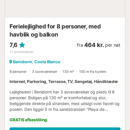
Ferielejlighed for 8 personer, med
havblik og balkon
7,6
464 kr.
fra
per nat
11
anmeldelser
Benidorm, Costa Blanca
8 personer
3 soveværelser
130 m²
150 m fra kysten
Internet, Parkering, Terrasse, TV, Sengetøj, Håndklæder
Lejligheden i Benidorm har 3 soveværelser og plads til 8
personer. Boligen på 130 m² er komfortabel og stor,
beliggende direkte på stranden, med udsigt over havet og
poolen. Den ligger 0 m fra sandstranden "Playa de
Poniente", 0 m fra supermarkedet "Carrefour express", 5
GRATIS afbestilling
m fra forlystelsesparken "Terra Mitica", 20 m fra
restauranten "lokal", 100 m fra busstoppestedet "Urbano",