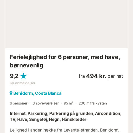
pr. ophold. Der opkræves et gebyr for elektricitet. Et
ekstra gebyr opkræves for check-in efter kl. 20.00. Der er
elevator i bygningen....
Ferielejlighed for 6 personer, med have,
børnevenlig
9,2
494 kr.
fra
per nat
60
anmeldelser
Benidorm, Costa Blanca
6 personer
3 soveværelser
95 m²
200 m fra kysten
Internet, Parkering, Parkering på grunden, Aircondition,
TV, Have, Sengetøj, Hegn, Håndklæder
Lejlighed i anden række fra Levante-stranden, Benidorm.