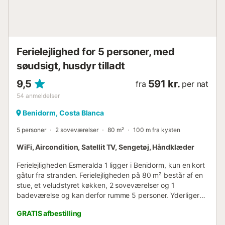
Ferielejlighed for 5 personer, med
søudsigt, husdyr tilladt
9,5
591 kr.
fra
per nat
54
anmeldelser
Benidorm, Costa Blanca
5 personer
2 soveværelser
80 m²
100 m fra kysten
WiFi, Aircondition, Satellit TV, Sengetøj, Håndklæder
Ferielejligheden Esmeralda 1 ligger i Benidorm, kun en kort
gåtur fra stranden. Ferielejligheden på 80 m² består af en
stue, et veludstyret køkken, 2 soveværelser og 1
badeværelse og kan derfor rumme 5 personer. Yderligere
faciliteter inkluderer Wi-Fi (velegnet til videoopkald),
GRATIS afbestilling
aircondition i fællesområderne samt en vaskemaskine. En