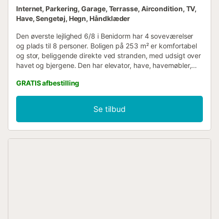
Internet, Parkering, Garage, Terrasse, Aircondition, TV,
Have, Sengetøj, Hegn, Håndklæder
Den øverste lejlighed 6/8 i Benidorm har 4 soveværelser
og plads til 8 personer. Boligen på 253 m² er komfortabel
og stor, beliggende direkte ved stranden, med udsigt over
havet og bjergene. Den har elevator, have, havemøbler,
indhegnet grund, terrasse, strygejern, internetadgang,
GRATIS afbestilling
hårtørrer, varmepumpevarme, aircondition,
fælles+børnepool, garage i samme bygning, fjernsyn. Det
separate køkken med keramisk kogeplade er udstyret
Se tilbud
med køleskab, mikroovn, ovn, fryser, vaskemaskine,
opvaskemaskine, service/bestik, køkkenredskaber,
kaffemaskine, brødrister, elkedel og juicer. -
Nøgleoverdragelse og check-in finder sted på vores
kontor beliggende på Avenida del Mediterráneo 66, lokale
2, firmanavn BenidormBooking, lige over for kasinoet. -
Kredit-/betalingskortoplysninger kræves som depositum,
eller 200 € i mangel af disse. - Check-in fra kl. 16.30
(højsæson fra kl. 18.00) - Check-ud senest kl. 11.00 Den
ligger 5 m fra "Levante", 2 km fra "Cala del Tio Ximo", 15
km fra golfbanen "Las Rejas", 20 m fra supermarkedet