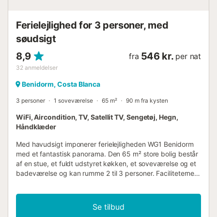
Ferielejlighed for 3 personer, med
søudsigt
8,9
546 kr.
fra
per nat
32
anmeldelser
Benidorm, Costa Blanca
3 personer
1 soveværelse
65 m²
90 m fra kysten
WiFi, Aircondition, TV, Satellit TV, Sengetøj, Hegn,
Håndklæder
Med havudsigt imponerer ferielejligheden WG1 Benidorm
med et fantastisk panorama. Den 65 m² store bolig består
af en stue, et fuldt udstyret køkken, et soveværelse og et
badeværelse og kan rumme 2 til 3 personer. Faciliteterne
omfatter højhastigheds-Wi-Fi, aircondition, en ventilator og
en vaskemaskine. Soveværelset har to enkeltsenge. Dit
private udendørsområde omfatter en overdækket
Se tilbud
terrasse. Der er en restaurant i bygningen, og en bar samt