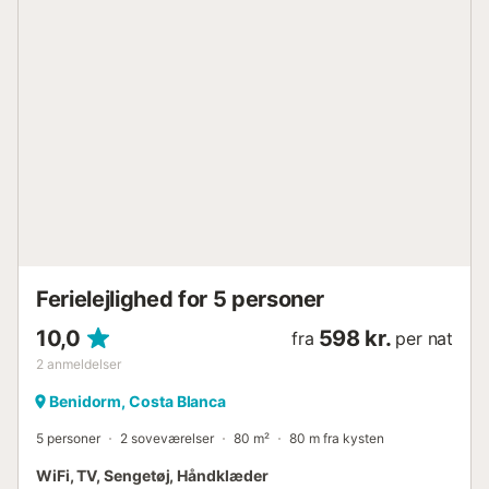
Kæledyr er tilladt mod et ekstra gebyr pr. kæledyr pr.
ophold (informer venligst ejeren, hvis du medbringer dine
kæledyr). En babyseng er tilgængelig mod et ekstra gebyr
pr. stk. pr. ophold (efter første stk.), og en barnestol er
tilgængelig mod et ekstra gebyr pr. stk. pr. ophold (efter
første stk.). Ejendommen har trinløs adgang indenfor og
udenfor, og der er elevator i bygningen. Der opkræves et
el-gebyr. Vinduerne skal være åbne, hvis gæster ryger i
ejendommen. Sen check-in efter kl. 20:00 pålægges et
ekstra gebyr....
Ferielejlighed for 5 personer
10,0
598 kr.
fra
per nat
2
anmeldelser
Benidorm, Costa Blanca
5 personer
2 soveværelser
80 m²
80 m fra kysten
WiFi, TV, Sengetøj, Håndklæder