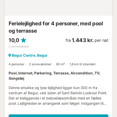
Ferielejlighed for 4 personer, med pool
og terrasse
10,0
1.443 kr.
fra
per nat
2
anmeldelser
Begur Centre, Begur
4 personer
2 soveværelser
60 m²
1,8 km til stranden
Pool, Internet, Parkering, Terrasse, Aircondition, TV,
Sengetøj
Denne smukke og lyse lejlighed ligger kun 300 m fra
centrum af Begur, ved siden af Sant Ramón Lookout Point.
Det er beliggende i et beboelsesområde med en fælles
pool. Lejligheden er arrangeret som følger: Indgangen til
korridoren fører til en stor åben stue, spisestue og køkken,
badeværelse med bruser og to soveværelser, et med