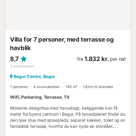
Villa for 7 personer, med terrasse og
havblik
8,7
1.832 kr.
fra
per nat
3
anmeldelser
Begur Centre, Begur
7 personer
4 soveværelser
140 m²
1,8 km til stranden
WiFi, Parkering, Terrasse, TV
Moderne designhus med havudsigt, beliggende kun få
meter fra byens centrum i Begur. På hovedplanet finder du
den lyse stue med spiseplads, separat køkken, toilet og en
fantastisk terrasse, hvorfra du kan nyde en storslået
udsigt. På nederste plan er der to dobbeltværelser, et