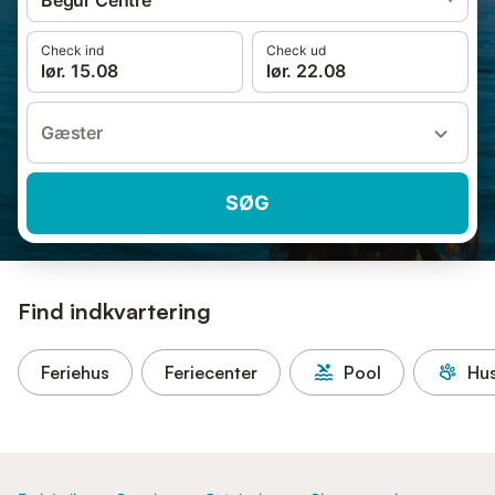
Begur Centre
Check ind
Check ud
lør. 15.08
lør. 22.08
Gæster
SØG
Find indkvartering
Feriehus
Feriecenter
Pool
Hus