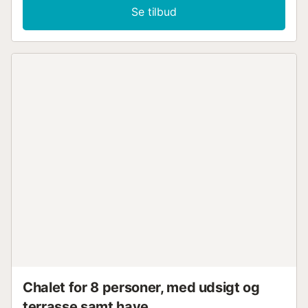
dobbeltseng og det andet med en køjeseng. Der er også
Se tilbud
to enkeltsenge i stuen. Skal have denne lejlighed er en
smuk terrasse med panoramaudsigt over havet og
bjergene, som er tilgængelige fra stuen. Lejligheden
udlejes med en privat garage. --- BUSINESS
INFORMATION --- Begurss kyst har en imponerende
naturlig skønhed, som omfatter havsklippere og
fyrretræer, de krystalklare vand i de skjulte bugter og den
pludselige kyst gør dette område til et af de mest
emblematiske på Costa Brava. Begur har otte bugter og
strande i nord, øst og syd for byen, med forskellige tegn
og helt forskellige slags landskaber. Begur slutter langsom
by, et projekt hvor folk søger langsomme bevægelser, der
sætter pris på miljøet, gastronomien, håndværk og
traditioner, for at nyde glæden ved et fredeligt liv,...
Chalet for 8 personer, med udsigt og
terrasse samt have