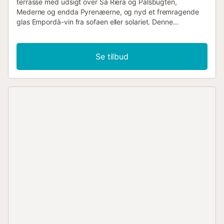
terrasse med udsigt over Sa Riera og Palsbugten,
Mederne og endda Pyrenæerne, og nyd et fremragende
glas Empordà-vin fra sofaen eller solariet. Denne
designlejlighed kombinerer den originale ånd fra Begur, de
bedste klassikere inden for design i Barcelona, med en
moderne minimalistisk smag. På loftet er der 2
Se tilbud
soveværelser på anden sal og 2 fuldt udstyrede
badeværelser, perfekt til et par med børn. Køkkenet er
fuldt udstyret med Nespresso-kaffemaskine, brødrister,
kedel, opvaskemaskine osv. Hvis du har gæster og efter
en god middag under stjernene kan du tilbyde dem en
design sovesofa, der hjælper dig med at finde yderligere 2
personer. Selvom Begur har de mest berømte strande på
Costa Brava, kan det være en god idé at bo lidt
derhjemme. Du kan derefter bruge den fuldt udstyrede
fælles pool med udsigt over komplekset. Et sted at læse,
mens du er klar over ... eller føler Begurs forfriskende og
klare tone. Og alt det bedste; Denne unikke ro ligger kun 3
minutters gang fra centrum af Begur, fuld af liv og alle
tjenester, restauranter, caféer og butikker....