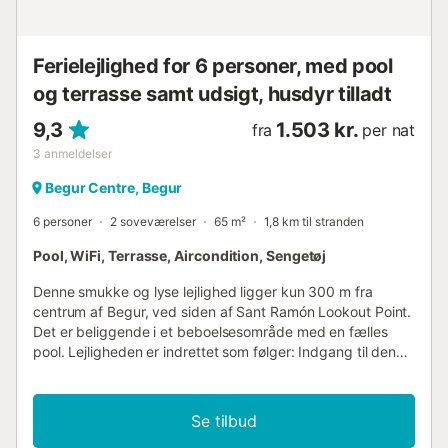
Ferielejlighed for 6 personer, med pool
og terrasse samt udsigt, husdyr tilladt
9,3
1.503 kr.
fra
per nat
3
anmeldelser
Begur Centre, Begur
6 personer
2 soveværelser
65 m²
1,8 km til stranden
Pool, WiFi, Terrasse, Aircondition, Sengetøj
Denne smukke og lyse lejlighed ligger kun 300 m fra
centrum af Begur, ved siden af Sant Ramón Lookout Point.
Det er beliggende i et beboelsesområde med en fælles
pool. Lejligheden er indrettet som følger: Indgang til den
åbne stue, spisestue og køkken, badeværelse med bruser
og to soveværelser, et med dobbeltseng og det andet
med en køjeseng. Skal have denne lejlighed er en smuk
Se tilbud
terrasse med panoramaudsigt over havet og bjergene,