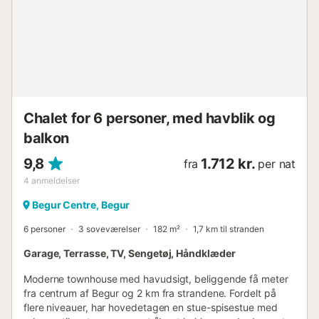
Chalet for 6 personer, med havblik og
balkon
9,8
1.712 kr.
fra
per nat
4
anmeldelser
Begur Centre, Begur
6 personer
3 soveværelser
182 m²
1,7 km til stranden
Garage, Terrasse, TV, Sengetøj, Håndklæder
Moderne townhouse med havudsigt, beliggende få meter
fra centrum af Begur og 2 km fra strandene. Fordelt på
flere niveauer, har hovedetagen en stue-spisestue med