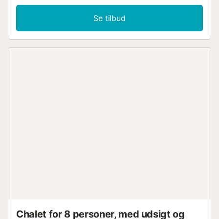
enkeltværelse, badeværelse og mastersoveværelset med
eget badeværelse. Fra dette plan har du adgang til den
Se tilbud
private pool på 6x2m. Parkering til én bil....
Chalet for 8 personer, med udsigt og