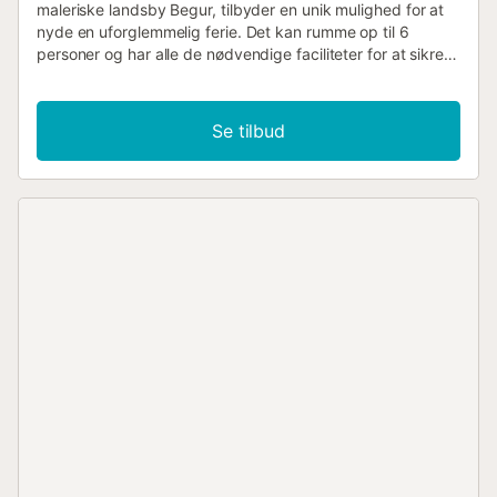
maleriske landsby Begur, tilbyder en unik mulighed for at
nyde en uforglemmelig ferie. Det kan rumme op til 6
personer og har alle de nødvendige faciliteter for at sikre
et behageligt og afslappende ophold. Stuen/spisestuen,
badet i naturligt lys, byder dig velkommen med en
hyggelig atmosfære og adgang til en rummelig terrasse
Se tilbud
med en betagende havudsigt. Her kan du nyde dine
måltider udendørs eller blot slappe af, mens du betragter
horisonten. Fuldt udstyret køkken med integreret
vaskemaskine. Du finder også på samme etage et toilet
med bruser, hvilket giver ekstra komfort for gæsterne. I
stueetagen er der tre dobbeltværelser, designet til at
garantere optimal hvile, og et komplet badeværelse. Der
medfølger en parkeringsplads, hvilket letter adgang og
parkering af køretøjer. Adgang til den dejlige have med en
fælles swimmingpool, som deles med kun tre andre huse....