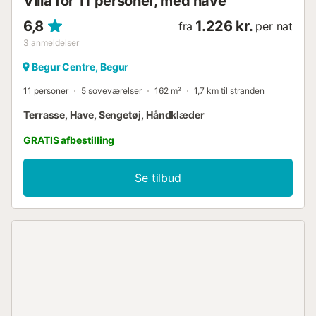
Villa for 11 personer, med have
6,8
1.226 kr.
fra
per nat
3
anmeldelser
Begur Centre, Begur
11 personer
5 soveværelser
162 m²
1,7 km til stranden
Terrasse, Have, Sengetøj, Håndklæder
GRATIS afbestilling
Se tilbud