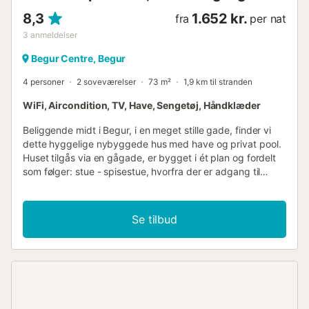
8,3
1.652 kr.
fra
per nat
3
anmeldelser
Begur Centre, Begur
4 personer
2 soveværelser
73 m²
1,9 km til stranden
WiFi, Aircondition, TV, Have, Sengetøj, Håndklæder
Beliggende midt i Begur, i en meget stille gade, finder vi
dette hyggelige nybyggede hus med have og privat pool.
Huset tilgås via en gågade, er bygget i ét plan og fordelt
som følger: stue - spisestue, hvorfra der er adgang til
udeområdet, to dobbeltværelser og et badeværelse.
Tilbring din ferie i gåafstand til den gamle bydel, hvor du
finder alle slags butikker, barer og restauranter....
Se tilbud