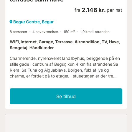
2.146 kr.
fra
per nat
Begur Centre, Begur
8 personer
4 soveværelser
150 m²
1,9 km til stranden
WiFi, Internet, Garage, Terrasse, Aircondition, TV, Have,
Sengetøj, Håndklæder
Charmerende, nyrenoveret landsbyhus, beliggende på en
stille gade i centrum af Begur, kun 4 km fra strandene Sa
Riera, Sa Tuna og Aiguablava. Boligen, fuld af lys og
charme, er fordelt på to etager. I stueetagen er der tre
dobbeltværelser, hvoraf to har direkte udgang til
terrassen, et komplet badeværelse og en garage. På
øverste etage er der en rummelig, airconditioneret stue
Se tilbud
med pejs, forbundet med det fuldt udstyrede køkken-
kontor med adgang til terrassen. Derudover fuldender et
komplet badeværelse med badekar og bruser samt et
dobbeltværelse dette hyggelige hjem....