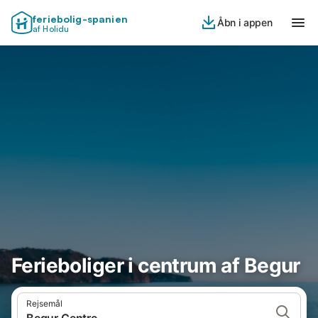
feriebolig-spanien
Åbn i appen
af Holidu
Ferieboliger i centrum af Begur
Rejsemål