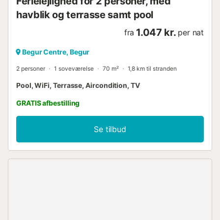
Ferielejlighed for 2 personer, med
havblik og terrasse samt pool
1.047 kr.
fra
per nat
Begur Centre, Begur
2 personer
1 soveværelse
70 m²
1,8 km til stranden
Pool, WiFi, Terrasse, Aircondition, TV
GRATIS afbestilling
Se tilbud