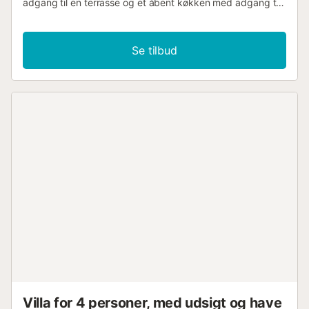
adgang til en terrasse og et åbent køkken med adgang til
en meget hyggelig gårdhave. På første sal er der tre
dobbeltværelser, et af dem en suite, et andet badeværelse
med bruser og et loft med sofaer, ideelt som tv-stue eller
Se tilbud
legerum og med egen terrasse. I kælderen er der
gæstebadeværelse og garage, hvor der også er
vaskerum....
Villa for 4 personer, med udsigt og have