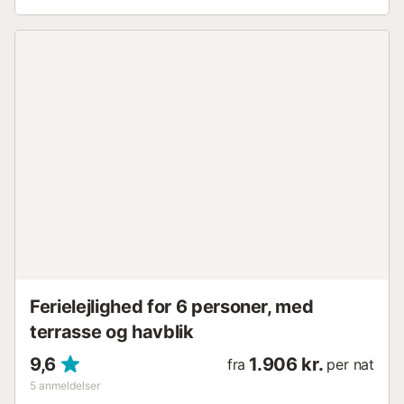
som er tilgængelige fra stuen. --- BUSINESS
INFORMATION --- Begurss kyst har en imponerende
naturlig skønhed, som omfatter havsklippere og
fyrretræer, de krystalklare vand i de skjulte bugter og den
pludselige kyst gør dette område til et af de mest
emblematiske på Costa Brava. Begur har otte bugter og
strande i nord, øst og syd for byen, med forskellige tegn
og helt forskellige slags landskaber. Begur slutter langsom
by, et projekt hvor folk søger langsomme bevægelser, der
sætter pris på miljøet, gastronomien, håndværk og
traditioner, for at nyde glæden ved et fredeligt liv,...
Ferielejlighed for 6 personer, med
terrasse og havblik
9,6
1.906 kr.
fra
per nat
5
anmeldelser