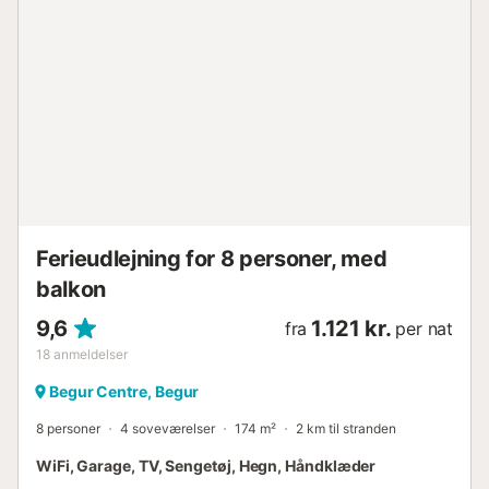
Ferieudlejning for 8 personer, med
balkon
9,6
1.121 kr.
fra
per nat
18
anmeldelser
Begur Centre, Begur
8 personer
4 soveværelser
174 m²
2 km til stranden
WiFi, Garage, TV, Sengetøj, Hegn, Håndklæder