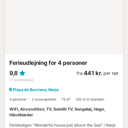
Ferieudlejning for 4 personer
9,8
441 kr.
fra
per nat
77
anmeldelser
Playa de Burriana, Nerja
4 personer
2 soveværelser
75 m²
250 m til stranden
WiFi, Aircondition, TV, Satellit TV, Sengetøj, Hegn,
Håndklæder
Ferieboligen "Wonderful house just above the Sea" i Nerja