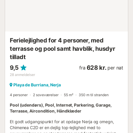
soveværelse (master bedroom) er udstyret med en king-
size seng, indbyggede skabe, AC og terrassedøre. Fra
stuen og master bedroom er der direkte adgang til en stor
sydvendt terrasse med spiseområde udendørs og
solsenge. Herfra er der adgang via en vindeltrappe til en
privat tagterrasse med ene...
Ferielejlighed for 4 personer, med
terrasse og pool samt havblik, husdyr
tilladt
9,5
628 kr.
fra
per nat
28
anmeldelser
Playa de Burriana, Nerja
4 personer
2 soveværelser
55 m²
350 m til stranden
Pool (udendørs), Pool, Internet, Parkering, Garage,
Terrasse, Aircondition, Håndklæder
Et godt udgangspunkt for at opdage Nerja og omegn,
Chimenea C2D er en dejlig top-lejlighed med to