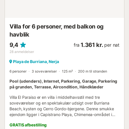
Villa for 6 personer, med balkon og
havblik
9,4
1.361 kr.
fra
per nat
28
anmeldelser
Playa de Burriana, Nerja
6 personer
3 soveværelser
125 m²
200 m til stranden
Pool (udendørs), Internet, Parkering, Garage, Parkering
på grunden, Terrasse, Aircondition, Håndklæder
Villa El Paraiso er en villa i middelhavsstil med tre
soveværelser og en spektakulær udsigt over Burriana
Beach, kysten og Cerro Gordo-bjergene. Denne smukke
ejendom ligger i Capistrano Playa, Chimenea-området i
Nerja, oven for den berømte Burriana Beach, og byder på
GRATIS afbestilling
samme spektakulære havudsigt som nabohusene, Dos