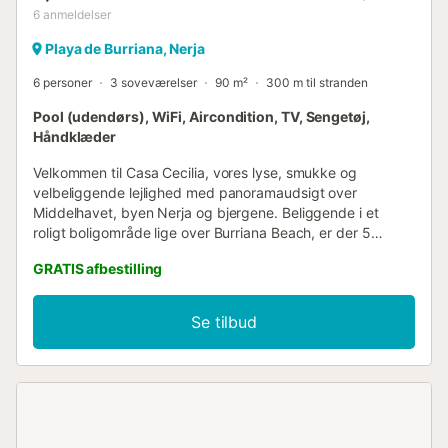
6
anmeldelser
Playa de Burriana, Nerja
6 personer
3 soveværelser
90 m²
300 m til stranden
Pool (udendørs), WiFi, Aircondition, TV, Sengetøj,
Håndklæder
Velkommen til Casa Cecilia, vores lyse, smukke og
velbeliggende lejlighed med panoramaudsigt over
Middelhavet, byen Nerja og bjergene. Beliggende i et
roligt boligområde lige over Burriana Beach, er der 5
minutters gang til stranden og 15 minutters gang til Nerja
GRATIS afbestilling
centrum. Lejligheden har 3 soveværelser med komfortable
senge, et meget veludstyret nyt åbent køkken med alle de
faciliteter, du har brug for, inklusive en Nespresso
Se tilbud
Lattissima maskine og en vandhane med filtreret
drikkevand, en hyggelig stue og to badeværelser med
vaskemaskine og tørretumbler. Aircondition og varme er
tilgængelig i alle rum. Nyd to dejlige solrige terrasser: en
rummelig tagterrasse (90 m²) med et stort spisebord,
komfortable stole, loungemøbler, liggestole, en Weber