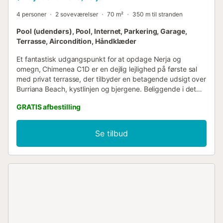
4 personer
2 soveværelser
70 m²
350 m til stranden
Pool (udendørs), Pool, Internet, Parkering, Garage,
Terrasse, Aircondition, Håndklæder
Et fantastisk udgangspunkt for at opdage Nerja og
omegn, Chimenea C1D er en dejlig lejlighed på første sal
med privat terrasse, der tilbyder en betagende udsigt over
Burriana Beach, kystlinjen og bjergene. Beliggende i det
samme rolige boligområde som vores Chimenea-villaer
GRATIS afbestilling
(Villa El Paraiso, Villa Las Brisas, Villa Azalea og Villa Dos
Ardillas) over Burriana Beach, ligger vores tre Chimenea-
lejligheder i et dejligt kompleks med stor fælles pool og
Se tilbud
sikker parkering. Lejlighederne ligger 500 meter nede ad
vejen til Burriana Beach med dens mange barer, butikker
og restauranter og 30 minutters gang eller 5 minutters
kørsel til det historiske centrum af Nerja og den berømte
Balcón de Europa. Der er et busstoppested lige foran
lejlighederne med en regelmæssig lokal busforbindelse.
Der er supermarkeder inden for kort køreafstand eller 10
minutters gang. Lejligheden har en åben spise- og
opholdsstue med franske døre, der åbner ud til den