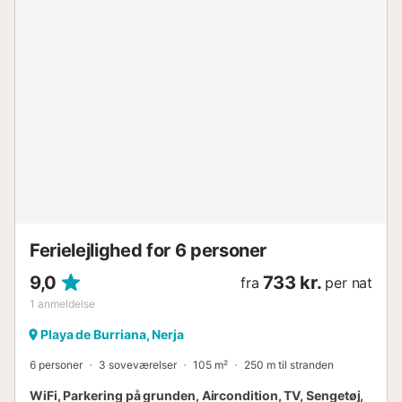
efter en aktiv dag på stranden. Gå-/kørselsafstand til
nærmeste restaurant: 555m. Gå-/kørselsafstand til
nærmeste café: 626m. Gå-/kørselsafstand til nærmeste
bar: 690m. Gå-/kørselsafstand til nærmeste supermarked:
829m. Gå-/kørselsafstand til stranden: 850m Playa de
Burriana. Afstand til lufthavnen: 71,5 km Malaga-Costa del
Sol Lufthavn. Gratis parkering er tilgængelig på gaden.
Kæledyr er ikke tilladt. Depositummet skal betales kontant
ved ankomst....
Ferielejlighed for 6 personer
9,0
733 kr.
fra
per nat
1
anmeldelse
Playa de Burriana, Nerja
6 personer
3 soveværelser
105 m²
250 m til stranden
WiFi, Parkering på grunden, Aircondition, TV, Sengetøj,