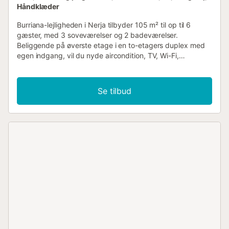
Håndklæder
Burriana-lejligheden i Nerja tilbyder 105 m² til op til 6
gæster, med 3 soveværelser og 2 badeværelser.
Beliggende på øverste etage i en to-etagers duplex med
egen indgang, vil du nyde aircondition, TV, Wi-Fi,
vaskemaskine og tørretumbler. En babyseng og en
barnestol er tilgængelig for de små mod et ekstra gebyr.
Slap af på den rummelige private balkon med havudsigt
Se tilbud
og bjergudsigt. Lejligheden ligger i et roligt område for
enden af en blind vej, kun få meter fra Burriana-stranden
og dens promenade med restauranter, barer og butikker.
Nerjas gamle bydel ligger inden for gåafstand. Burriana-
lejligheden og Burriana-studiet ligger i Nerja, mindre end 1
km fra Burriana-stranden, og tilbyder hyggelig
indkvartering med havudsigt. Hver enhed har egen
indgang for din komfort og uafhængighed. Adgang sker
via Calle Lucena 60, et roligt og godt forbundet område.
Takket være dens fremragende beliggenhed er stranden
kun få skridt væk, hvilket giver dig mulighed for nemt at
nyde solen og Nerjas kystcharme. Parkering er fælles,
udendørs, og pladserne er ikke tildelte, så der kan være