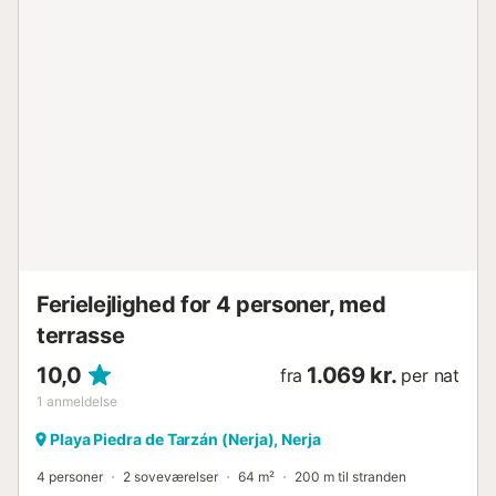
gasgrill og en bruser; og en anden terrasse (30 m²) uden
for stuen og master bedroom, med et rundt spisebord,
komfortable stole, to lænestole og et elektrisk markise.
Lejligheden er velegnet til 6 personer. Wi-Fi (fiber), Sonos-
system og fjernsyn med Chromecast og Netflix er
inkluderet. Gratis parkering er tilgængelig på gaden uden
for lejligheden. Fællesområdet tilbyder et fælles
poolområde og en elevator for nem adgang. Ingen
rygning, ingen kæledyr og ingen fester er tilladt.
Supermarkeder ligger 7 minutters gang væk....
Ferielejlighed for 4 personer, med
terrasse
10,0
1.069 kr.
fra
per nat
1
anmeldelse
Playa Piedra de Tarzán (Nerja), Nerja
4 personer
2 soveværelser
64 m²
200 m til stranden