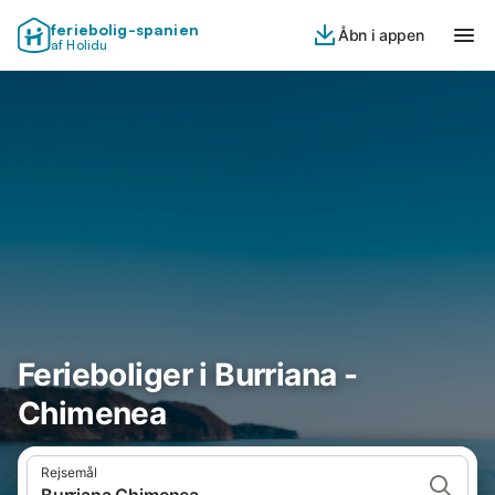
feriebolig-spanien
Åbn i appen
af Holidu
Ferieboliger i Burriana -
Chimenea
Rejsemål