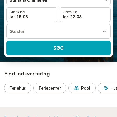
Burriana Chimenea
Check ind
Check ud
lør. 15.08
lør. 22.08
Gæster
SØG
Find indkvartering
Feriehus
Feriecenter
Pool
Hus