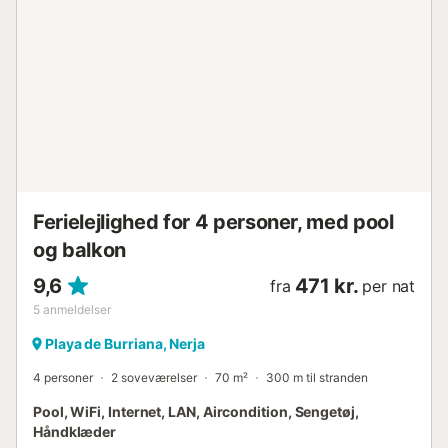
private terrasse med et udendørs bord til spisning 'al
fresco' og et separat køkken. Der er et stort, luftigt
soveværelse med kingsize-dobbeltseng og et andet
soveværelse med to enkeltsenge. Lejligheden har et stort
familiebadeværelse med badekar og bruser over
badekarret. Faciliteterne inkluderer en elevator, et fuldt
udstyret køkken med ovn/komfur, mikroovn,
opvaskemaskine, køleskab med fryser, vaskemaskine,
hårtørrer, pengeskab, gratis wifi, tv med...
Ferielejlighed for 4 personer, med pool
og balkon
9,6
471 kr.
fra
per nat
5
anmeldelser
Playa de Burriana, Nerja
4 personer
2 soveværelser
70 m²
300 m til stranden
Pool, WiFi, Internet, LAN, Aircondition, Sengetøj,
Håndklæder