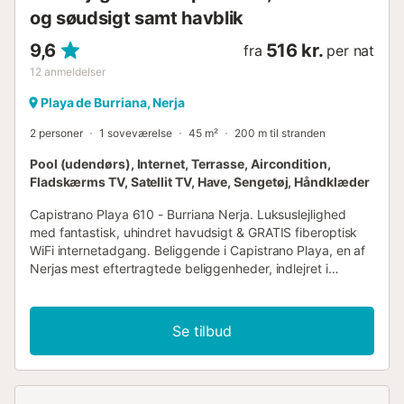
og søudsigt samt havblik
9,6
516 kr.
fra
per nat
12
anmeldelser
Playa de Burriana, Nerja
2 personer
1 soveværelse
45 m²
200 m til stranden
Pool (udendørs), Internet, Terrasse, Aircondition,
Fladskærms TV, Satellit TV, Have, Sengetøj, Håndklæder
Capistrano Playa 610 - Burriana Nerja. Luksuslejlighed
med fantastisk, uhindret havudsigt & GRATIS fiberoptisk
WiFi internetadgang. Beliggende i Capistrano Playa, en af
Nerjas mest eftertragtede beliggenheder, indlejret i
bjergskråningen over Burriana-stranden. Denne lejlighed
med aircondition har fremragende adgang fra vejplan,
sover 4 & består af 1 dobbeltværelse med rigeligt
Se tilbud
garderobeskabe, moderne åbent køkken med
morgenmadsbar, stue/spisestue med dobbeltseng i
sovesofa & terrassedøre til den dejlige terrasse.
Badeværelset har en walk-in bruser. Køkkenet er