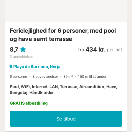
Ferielejlighed for 6 personer, med pool
og have samt terrasse
8,7
434 kr.
fra
per nat
3
anmeldelser
Playa de Burriana, Nerja
6 personer
3 soveværelser
89 m²
150 m til stranden
Pool, WiFi, Internet, LAN, Terrasse, Aircondition, Have,
Sengetøj, Håndklæder
GRATIS afbestilling
Se tilbud