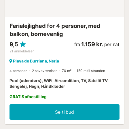
Ferielejlighed for 4 personer, med
balkon, børnevenlig
9,5
1.159 kr.
fra
per nat
21
anmeldelser
Playa de Burriana, Nerja
4 personer
2 soveværelser
70 m²
150 m til stranden
Pool (udendørs), WiFi, Aircondition, TV, Satellit TV,
Sengetøj, Hegn, Håndklæder
GRATIS afbestilling
Se tilbud