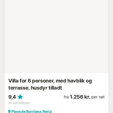
veludstyret med fuldt ovn, kogeplader, mikroovn,
opvaskemaskine, køleskab med fryseafdeling,
drikkevarekøleskab & vaskemaskine. Faciliteter inkluderer:
Smart TV, fjernbetjent køkkenlysafbryder. Gratis
fiberoptisk WIFI & iPhone-dock. Gratis gadeparkering i
nærheden. Komplekset tilbyder 2 swimmingpools, er
meget velholdt og har smukke tropiske haver og en lille sø.
Den populære Burriana-strand er kun en kort gåtur ned
gennem smukt anlagte haver. Nerja er en uspoleret lille
charmerende by med behagelige strande & smukke
bugter. Smalle gader med et fremragende udvalg af
butikker, restauranter og barer. Capistrano Playa ligger i
klipperne over den prisvindende Burriana-strand, hvor du
finder et godt udvalg af restauranter, barer og butikker.
Nerja centrum & den berømte Balcon de Europa ligger kun
5 minutters kørsel eller 15-2...
Villa for 6 personer, med havblik og
terrasse, husdyr tilladt
9,4
1.256 kr.
fra
per nat
20
anmeldelser
Playa de Burriana, Nerja