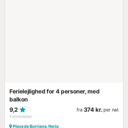
der er et WC, en stor lounge/spisestue og et fuldt udstyret
køkken. Terrassedøre fører ud til en stor terrasse med
udsigt over poolen og vidunderlig hav- og kystudsigt. Fra
terrasseområdet fører en vindeltrappe op til en tagterrasse
med en betagende panoramaudsigt. Nedenunder fra
entréen er der tre soveværelser, to med separate senge,
der deler et komplet badeværelse, og et stort kingsize
dobbeltværelse med eget badeværelse. Fra
dobbeltværelset åbner terrassedøre ud til poolen og det
store terrasseområde. Faciliteterne omfatter et fuldt
udstyret køkken med ovn/komfur, mikrobølgeovn,
opvaskemaskine og køleskab/fryser, vaskemaskine,
hårtørrer, pengeskab, gratis wifi, TV med internationale
kanaler, aircondition i alle soveværelser. Villae...
Ferielejlighed for 4 personer, med
balkon
9,2
374 kr.
fra
per nat
5
anmeldelser
Playa de Burriana, Nerja