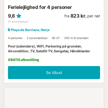
gratis wifi, TV med internationale kanaler, airconditio...
Ferielejlighed for 4 personer
9,8
823 kr.
fra
per nat
81
anmeldelser
Playa de Burriana, Nerja
4 personer
2 soveværelser
90 m²
350 m til stranden
Pool (udendørs), WiFi, Parkering på grunden,
Aircondition, TV, Satellit TV, Sengetøj, Håndklæder
GRATIS afbestilling
Se tilbud