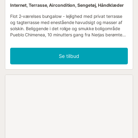
Internet, Terrasse, Aircondition, Sengetøj, Håndklæder
Flot 2-værelses bungalow - lejlighed med privat terrasse
og tagterrasse med enestående havudsigt og masser af
solskin. Beliggende i det rolige og smukke boligområde
Pueblo Chimenea, 10 minutters gang fra Nerjas berømte
Burriana Strand. (Ned ad bakke) Lejligheden ligger tæt på
et af de største supermarkeder, "Mercadona", og er let
tilgængelig fra offentlig transport. For at komme til
Se tilbud
ejendommen er der en lille blind vej, og til højre, 5 trin ned,
ligger lejligheden, som består af følgende: Selvstændigt
og veludstyret køkken med køle-fryseskab, elektrisk ovn,
elektrisk kogeplade, mikroovn, brødrister, elkedel og alt
nødvendigt service og køkkengrej. Åben plan stue -
spisestue med to komfortable to-personers sofaer, TV med
spanske og internationale kanaler, WIFI, aircondition,
terrassedøre, der lader masser af naturligt lys komme ind,
og giver adgang til terrassen. Et moderne og rummeligt
badeværelse med walk-in bruser, her finder man også
vaskemaskinen, og der er desuden et separat gæstetoilet.
To soveværelser, hvoraf det ene er udstyret med to
enkeltsenge, indbyggede skabe og AC. Det andet