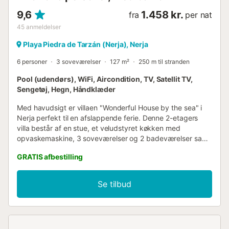
9,6
1.458 kr.
fra
per nat
45
anmeldelser
Playa Piedra de Tarzán (Nerja), Nerja
6 personer
3 soveværelser
127 m²
250 m til stranden
Pool (udendørs), WiFi, Aircondition, TV, Satellit TV,
Sengetøj, Hegn, Håndklæder
Med havudsigt er villaen "Wonderful House by the sea" i
Nerja perfekt til en afslappende ferie. Denne 2-etagers
villa består af en stue, et veludstyret køkken med
opvaskemaskine, 3 soveværelser og 2 badeværelser samt
et ekstra toilet og kan derfor rumme 6 personer (inklusive
GRATIS afbestilling
voksne, børn og babyer). Yderligere faciliteter inkluderer
Wi-Fi, aircondition, en vaskemaskine samt et tv.
Højdepunktet ved denne bolig er dens private
Se tilbud
udendørsområde med pool, en balkon, en grill og en
udendørs bruser. Et fælles udendørsområde med
havemøbler er også tilgængeligt til jeres brug. Slap af i
jeres private pool, og nyd udsigten over havet og bjergene