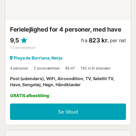
tidspunkter, hvor der ikke er en plads tilgængelig. Du kan
også parkere på den blinde vej, der fører til komplekset....
Ferielejlighed for 4 personer, med have
9,5
823 kr.
fra
per nat
15
anmeldelser
Playa de Burriana, Nerja
4 personer
2 soveværelser
85 m²
150 m til stranden
Pool (udendørs), WiFi, Aircondition, TV, Satellit TV,
Have, Sengetøj, Hegn, Håndklæder
GRATIS afbestilling
Se tilbud