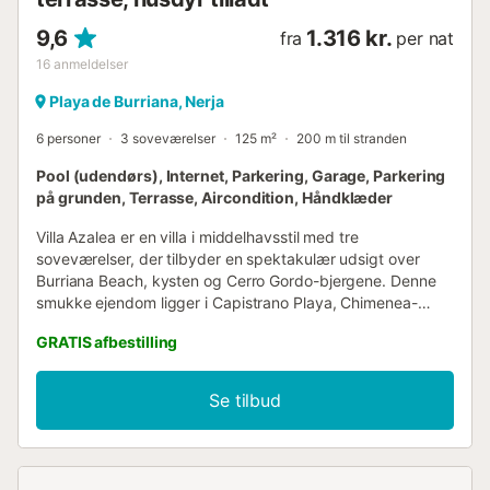
9,6
1.316 kr.
fra
per nat
16
anmeldelser
Playa de Burriana, Nerja
6 personer
3 soveværelser
125 m²
200 m til stranden
Pool (udendørs), Internet, Parkering, Garage, Parkering
på grunden, Terrasse, Aircondition, Håndklæder
Villa Azalea er en villa i middelhavsstil med tre
soveværelser, der tilbyder en spektakulær udsigt over
Burriana Beach, kysten og Cerro Gordo-bjergene. Denne
smukke ejendom ligger i Capistrano Playa, Chimenea-
området i Nerja, over den berømte Burriana Beach, og
GRATIS afbestilling
byder på samme spektakulære havudsigt som sine
søsterejendomme, Dos Ardillas, Las Brisas og El Paraiso.
Burriana Beach med sit udvalg af barer og restauranter
Se tilbud
ligger kun 9 minutters gang derfra, og Nerjas centrum
ligger ca. 30 minutters gang eller 5 minutters kørsel eller
med lokal bus. Ejendommen entreres via et par trin til en
entré. Herfra fører en kort trappe op til øverste etage, hvor