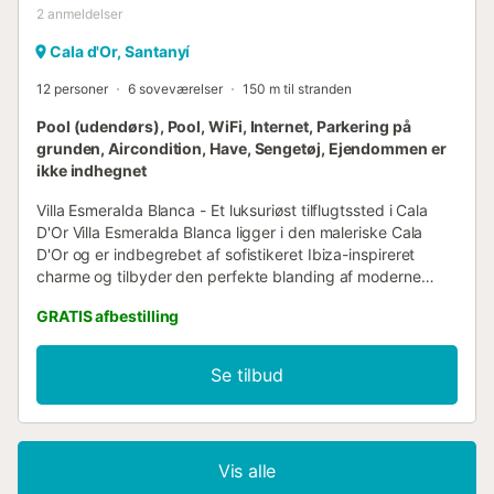
2
anmeldelser
Cala d'Or, Santanyí
12 personer
6 soveværelser
150 m til stranden
Pool (udendørs), Pool, WiFi, Internet, Parkering på
grunden, Aircondition, Have, Sengetøj, Ejendommen er
ikke indhegnet
Villa Esmeralda Blanca - Et luksuriøst tilflugtssted i Cala
D'Or Villa Esmeralda Blanca ligger i den maleriske Cala
D'Or og er indbegrebet af sofistikeret Ibiza-inspireret
charme og tilbyder den perfekte blanding af moderne
komfort og rustik elegance. Denne fantastiske villa ligger
GRATIS afbestilling
kun en kort gåtur fra Cala Ferrera og det gyldne sand på
Cala Esmeralda-stranden og giver nem adgang til lokale
supermarkeder, butikker og en række dejlige restauranter.
Se tilbud
Villaen er omgivet af en smukt vedligeholdt have, der
tilbyder en overflod af udendørs plads, der er perfekt til
afslapning og underholdning. Stueetagen har et
indbydende åbent opholds- og spiseområde med tidløs
Vis alle
karakter og direkte adgang til den skyggefulde forreste