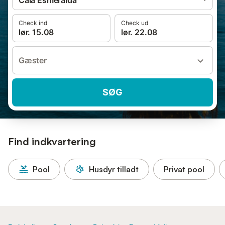
Cala Esmeralda
Check ind
Check ud
lør. 15.08
lør. 22.08
Gæster
SØG
Find indkvartering
Pool
Husdyr tilladt
Privat pool