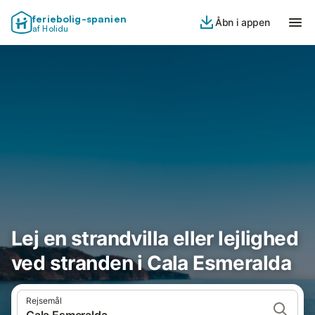
feriebolig-spanien
Åbn i appen
af Holidu
Lej en strandvilla eller lejlighed
ved stranden i Cala Esmeralda
Rejsemål