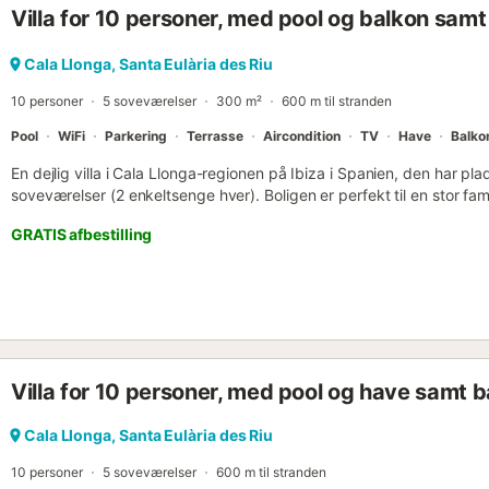
Villa for 10 personer, med pool og balkon samt
Cala Llonga, Santa Eulària des Riu
10 personer
5 soveværelser
300 m²
600 m til stranden
Pool
WiFi
Parkering
Terrasse
Aircondition
TV
Have
Balko
En dejlig villa i Cala Llonga-regionen på Ibiza i Spanien, den har pla
soveværelser (2 enkeltsenge hver). Boligen er perfekt til en stor fa
holde ferie på De Baleariske Øer. Der er en færgehavn i nærheden, o
GRATIS afbestilling
langt væk. Dette er et dejligt sted for aktiviteter, mad og spisning
terrasse med chaiselong og en fantastisk udsigt. Det en-suite bad
og en dør til den overdækkede terrasse. I stuen er der pejs. Resta
almindelige forsyninger og offentlig transport 800 M bymidte. Bymid
væk. Den nærmeste lufthavn ligger i en afstand af 15 km....
Villa for 10 personer, med pool og have samt 
Cala Llonga, Santa Eulària des Riu
10 personer
5 soveværelser
600 m til stranden