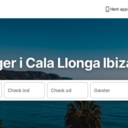
Hent app
ger i Cala Llonga Ibiz
Check ind
Check ud
Gæster