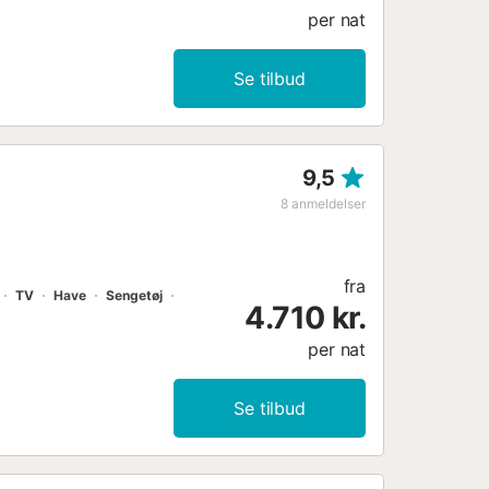
per nat
Se tilbud
9,5
8
anmeldelser
fra
TV
Have
Sengetøj
4.710 kr.
per nat
Se tilbud