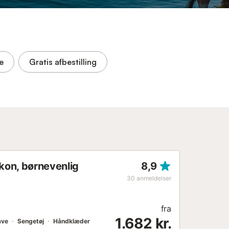
e
Gratis afbestilling
lkon, børnevenlig
8,9
30
anmeldelser
fra
1.682 kr.
ave
Sengetøj
Håndklæder