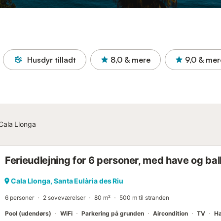
Husdyr tilladt
8,0
& mere
9,0
& mer
Cala Llonga
Ferieudlejning for 6 personer, med have og ba
Cala Llonga, Santa Eulària des Riu
6 personer
2 soveværelser
80 m²
500 m til stranden
Pool (udendørs)
WiFi
Parkering på grunden
Aircondition
TV
H