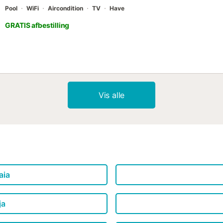
Pool
WiFi
Aircondition
TV
Have
GRATIS afbestilling
Vis alle
aia
ja