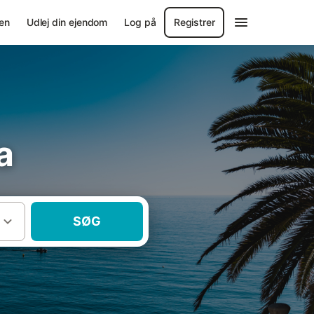
en
Udlej din ejendom
Log på
Registrer
a
SØG