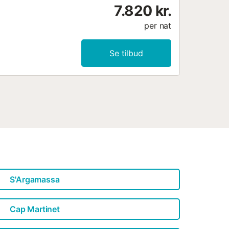
7.820 kr.
per nat
Se tilbud
S'Argamassa
Cap Martinet