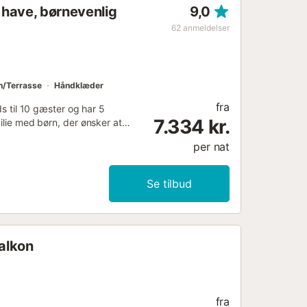
 have, børnevenlig
9,0
62
anmeldelser
n/Terrasse
Håndklæder
fra
ds til 10 gæster og har 5
7.334 kr.
milie med børn, der ønsker at
g stranden er heller ikke så
per nat
. Huset har en overdækket
eværelse har et dobbelt badekar
uranter er 500 m væk;
Se tilbud
ten og nattelivet ligger 1 km
balkon
fra