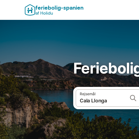
feriebolig-spanien
af Holidu
Ferieboli
Rejsemål