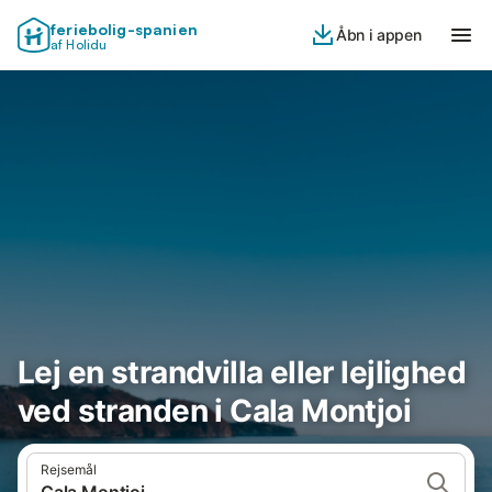
feriebolig-spanien
Åbn i appen
af Holidu
Lej en strandvilla eller lejlighed
ved stranden i Cala Montjoi
Rejsemål