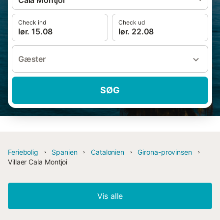
Cala Montjoi
Check ind
Check ud
lør. 15.08
lør. 22.08
Gæster
SØG
Feriebolig
Spanien
Catalonien
Girona-provinsen
Villaer Cala Montjoi
Vis alle