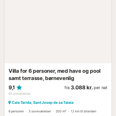
uderummene kan du nyde smuk havudsigt. Ejendommen
tilbyder 2 private parkeringspladser og tillader kæledyr
under dit ophold. Arrangementer er ikke tilladt på
ejendommen. Villa Tarida ligger kun 4 minutters kørsel fra
den fantastiske Cala Tarida-strand, et familievenligt
område med fremragende restauranter og storslåede
solnedgange. Rengøringsservice under dit ophold er
tilgængelig mod et ekstra gebyr....
Villa for 6 personer, med have og pool
samt terrasse, børnevenlig
9,1
3.088 kr.
fra
per nat
65
anmeldelser
Cala Tarida, Sant Josep de sa Talaia
6 personer
3 soveværelser
200 m²
1,1 km til stranden