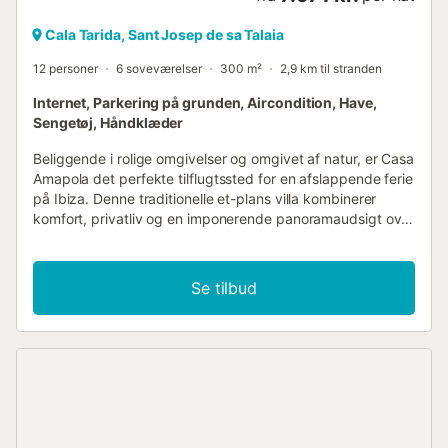
Cala Tarida, Sant Josep de sa Talaia
12 personer
6 soveværelser
300 m²
2,9 km til stranden
Internet, Parkering på grunden, Aircondition, Have,
Sengetøj, Håndklæder
Beliggende i rolige omgivelser og omgivet af natur, er Casa
Amapola det perfekte tilflugtssted for en afslappende ferie
på Ibiza. Denne traditionelle et-plans villa kombinerer
komfort, privatliv og en imponerende panoramaudsigt over
havet og tilbyder en eksklusiv oplevelse på øen. Casa
Amapola er opdelt i to separate områder for at sikre
maksimal komfort og privatliv: HOVEDHUS · Fire rummelige
Se tilbud
dobbeltværelser, alle med eget badeværelse og direkte
adgang til udendørsområderne. · Aircondition i alle
værelser for en behagelig hvile. · Et af badeværelserne har
bruser, et andet har badekar og pejs, og de resterende to
har moderne brusere. · Lys og hyggelig stue med udgang
til terrassen, udstyret med pejs, Smart TV, aircondition og
to Bose Bluetooth-højttalere til at skabe stemning under dit
ophold. · Fuldt udstyret amerikansk køkken med direkte