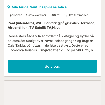
Cala Tarida, Sant Josep de sa Talaia
8 personer
4 soveværelser
300 m²
2,8 km til stranden
Pool (udendørs), WiFi, Parkering på grunden, Terrasse,
Aircondition, TV, Satellit TV, Have
Denne storslåede villa er fordelt på 2 etager og byder på
en storslået udsigt over havet, solnedgangen og bugten
Cala Tarida, på Ibizas maleriske vestkyst. Dette er et
Fincallorca feriehus. Omgivet af en grund på 5000m2, har
denne 300m2 bygget villa 3 soveværelser med
dobbeltsenge (1,80 x 2m eller 2x2m) og et med 2
enkeltsenge, alle velindrettede, rummelige og lyse med
Se tilbud
store indbyggede skabe. Der er i alt 4 badeværelser, 3
med bruser og 1 med badekar. Et af dobbeltværelserne
har separat indgang fra terrassen og en-suite
badeværelse med bruser, hvilket gør det ideelt for alle i
gruppen, der ønsker lidt mere plads og privatliv. Stuen har
moderne faciliteter såsom satellit-tv, hjemmebiograf og
WiFi og tilbyder direkte adgang til terrassen. Køkkenet er
fuldt udstyret til nutidens livsstil, med vaskemaskine,