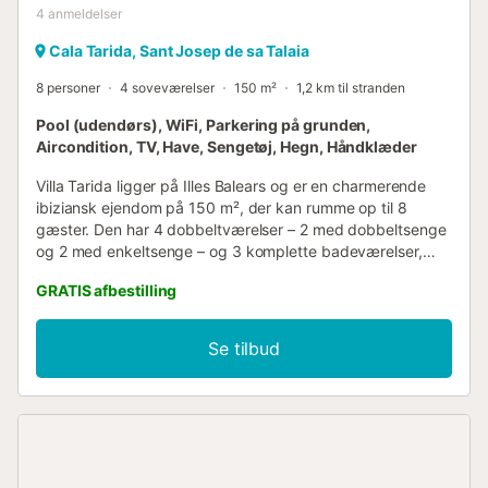
4
anmeldelser
Cala Tarida, Sant Josep de sa Talaia
8 personer
4 soveværelser
150 m²
1,2 km til stranden
Pool (udendørs), WiFi, Parkering på grunden,
Aircondition, TV, Have, Sengetøj, Hegn, Håndklæder
Villa Tarida ligger på Illes Balears og er en charmerende
ibiziansk ejendom på 150 m², der kan rumme op til 8
gæster. Den har 4 dobbeltværelser – 2 med dobbeltsenge
og 2 med enkeltsenge – og 3 komplette badeværelser,
hvoraf det ene er en suite. Ejendommen byder på en
GRATIS afbestilling
indbydende stue med Smart TV, et fuldt udstyret køkken
og et separat vaskerum med vaskemaskine og strygejern.
Faciliteterne omfatter aircondition, WiFi, en barneseng,
Se tilbud
privat grill og et alarmsystem for din komfort og sikkerhed.
I den private have finder du en udendørs pool på 10x5 m,
der er åben året rundt, med liggestole og parasoller. Det
rummelige udendørsområde byder på både overdækkede
og uoverdækkede terrasser samt et stort bord, ideelt til
udendørs spisning og skyggefulde grillarrangementer. Fra