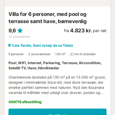
Villa for 6 personer, med pool og
terrasse samt have, børnevenlig
9,6
4.823 kr.
fra
per nat
10
anmeldelser
Cala Tarida, Sant Josep de sa Talaia
6 personer
3 soveværelser
130 m²
2,1 km til stranden
Pool, WiFi, Internet, Parkering, Terrasse, Aircondition,
Satellit TV, Have, Håndklæder
Charmerende landsted på 130 m² på en 13.000 m² grund,
designet i minimalistisk Ibiza-stil, med store terrasser, der
smelter perfekt sammen med naturen. Nyd den ibizanske
veranda til måltider med udsigt over skoven, poolen og
det fjerne hav. Dette rolige tilflugtssted omfatter et stort
GRATIS afbestilling
grillområde omgivet af fyrretræer, der sikrer privatliv og
afslapning. Ideelt beliggende nær fantastiske sydvestlige
strande som Cala Tarida og Cala Conta, tilbyder den