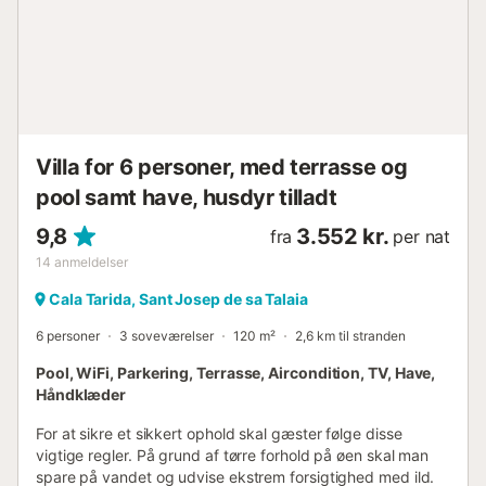
Sunset Ashram ligger ca. 7 minutters kørsel væk og er
stadig nogle af Ibizas bedste steder at se solnedgangen.
Ankommer man lidt før den gyldne time, betyder det som
regel mere rolige borde og en bedre udsigt over de små
øer ud for kysten. Sa Talaiassa, Ibizas højeste punkt, ligger
ca. 24 minutter væk i bil og b...
Villa for 6 personer, med terrasse og
pool samt have, husdyr tilladt
9,8
3.552 kr.
fra
per nat
14
anmeldelser
Cala Tarida, Sant Josep de sa Talaia
6 personer
3 soveværelser
120 m²
2,6 km til stranden
Pool, WiFi, Parkering, Terrasse, Aircondition, TV, Have,
Håndklæder
For at sikre et sikkert ophold skal gæster følge disse
vigtige regler. På grund af tørre forhold på øen skal man
spare på vandet og udvise ekstrem forsigtighed med ild.