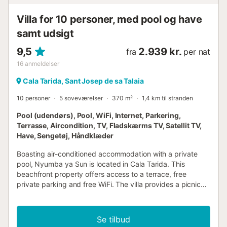
Villa for 10 personer, med pool og have
samt udsigt
9,5
2.939 kr.
fra
per nat
16
anmeldelser
Cala Tarida, Sant Josep de sa Talaia
10 personer
5 soveværelser
370 m²
1,4 km til stranden
Pool (udendørs), Pool, WiFi, Internet, Parkering,
Terrasse, Aircondition, TV, Fladskærms TV, Satellit TV,
Have, Sengetøj, Håndklæder
Boasting air-conditioned accommodation with a private
pool, Nyumba ya Sun is located in Cala Tarida. This
beachfront property offers access to a terrace, free
private parking and free WiFi. The villa provides a picnic
area and a 24-hour front desk....
Se tilbud