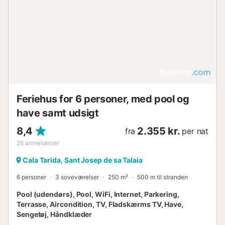
Feriehus for 6 personer, med pool og
have samt udsigt
8,4
2.355 kr.
fra
per nat
26
anmeldelser
Cala Tarida, Sant Josep de sa Talaia
6 personer
3 soveværelser
250 m²
500 m til stranden
Pool (udendørs), Pool, WiFi, Internet, Parkering,
Terrasse, Aircondition, TV, Fladskærms TV, Have,
Sengetøj, Håndklæder