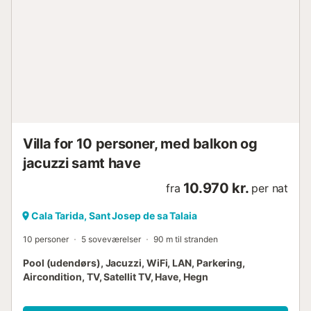
adgang til terrassen, ideelt til udendørs spisning. SEPARAT
ANNEKS: · Privat lejlighed med to tredobbeltværelser. ·
Hvert værelse er udstyret med en dobbeltseng og en
enkeltseng, ideelt til familier eller vennegrupper. · To
komplette badeværelser for ekstra bekvemmelighed.
OMRÅDE Casa Amapola udmærker sig ved sine store
udendørsarealer, designet til at nyde middelhavsklimaet i
al sin pragt: · Saltvandspool på 13x4 m, perfekt til at køle
af, mens du nyder udsigten over havet. · Panoramiske
terrasser med 180º udsigt, der giver dig mulighed for ...
Villa for 10 personer, med balkon og
jacuzzi samt have
10.970 kr.
fra
per nat
Cala Tarida, Sant Josep de sa Talaia
10 personer
5 soveværelser
90 m til stranden
Pool (udendørs), Jacuzzi, WiFi, LAN, Parkering,
Aircondition, TV, Satellit TV, Have, Hegn