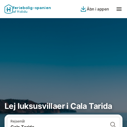
feriebolig-spanien
Åbn i appen
af Holidu
Lej luksusvillaer i Cala Tarida
Rejsemål