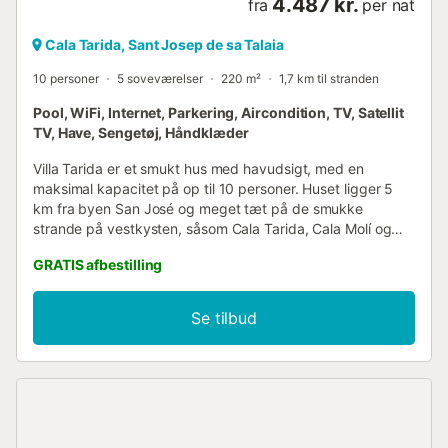
4.487 kr.
fra
per nat
Cala Tarida, Sant Josep de sa Talaia
10 personer
5 soveværelser
220 m²
1,7 km til stranden
Pool, WiFi, Internet, Parkering, Aircondition, TV, Satellit
TV, Have, Sengetøj, Håndklæder
Villa Tarida er et smukt hus med havudsigt, med en
maksimal kapacitet på op til 10 personer. Huset ligger 5
km fra byen San José og meget tæt på de smukke
strande på vestkysten, såsom Cala Tarida, Cala Molí og
Cala Vadella. Huset ligger i et roligt kvarter, i et smukt
GRATIS afbestilling
landligt område, med udsigt over landskabet, haverne og
med udsigt over havet og solnedgangen. Indkvarteringen
er fordelt på 2 niveauer, der ikke er forbundet med
Se tilbud
hinanden, med i alt 5 værelser med aircondition. * Fester er
ikke tilladt på ejendommen, og der må ikke spilles musik
efter kl. 23. ** Ved enhver reservation af vores villaer er
periodisk rengøring og skift af sengetøj inkluderet i prisen.
Denne villa består kun af en enkelt etage, hvor du finder
en bred vifte af faciliteter til din rådighed. Over