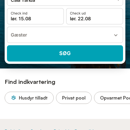
Cala Tarida
Check ind
Check ud
lør. 15.08
lør. 22.08
Gæster
SØG
Find indkvartering
Husdyr tilladt
Privat pool
Opvarmet Po