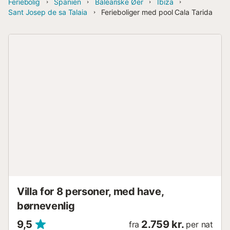
Feriebolig
Spanien
Baleariske Øer
Ibiza
Sant Josep de sa Talaia
Ferieboliger med pool Cala Tarida
Villa for 8 personer, med have,
børnevenlig
9,5
2.759 kr.
fra
per nat