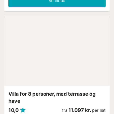
Se tilbud
nærmeste by, San José, supermarkeder, banker og
forskellige spisemuligheder, med den populære restaurant
S "Espartar kun 3 minutters gang væk. Huset har plads til
6 gæster med 3 dobbeltværelser: et med en 1,35 m
dobbeltseng, et andet med to 1,10 m enkeltsenge og et
tredje med 90 cm senge. Der er to komplette
badeværelser og et udendørs toilet i nærheden af grillen.
Udendørsområdet har en swimmingpool, terrasser og
vaskeri. Faciliteterne inkluderer aircondition, Wi-Fi, et fuldt
udstyret køkken og sengelinned. Bemærk: Kæledyr er kun
tilladt efter anmodning. Kontakt venligst ejeren på forhånd
angående tilgængelighed, antallet af tilladte kæledyr og
det gældende gebyr, som kan variere afhængigt af
kæledyrets type og størrelse. For at sikre et sikkert ophold
skal gæsterne følge disse vigtige regler. På grund af tørre
forhold på øen skal man spare på vandet og udvise
ekstrem forsigtighed med ild, og kun bruge trækul til grill.
Der er sti...
Villa for 8 personer, med terrasse og
have
10,0
11.097 kr.
fra
per nat