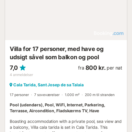
swimmingpoolområdet (12X4m) er der et fuldt møbleret
chill out med opholdsstue, spiseplads, bar og grill. En
anden bemærkelsesværdig ting ved dette område er
tilstedeværelsen af en udvendig bruser, parasoller og
hængekøjer. Villaen har en baghave med et
vaskeriområde....
Villa for 17 personer, med have og
udsigt såvel som balkon og pool
7,0
800 kr.
fra
per nat
4
anmeldelser
Cala Tarida, Sant Josep de sa Talaia
17 personer
7 soveværelser
1.000 m²
200 m til stranden
Pool (udendørs), Pool, WiFi, Internet, Parkering,
Terrasse, Aircondition, Fladskærms TV, Have
Boasting accommodation with a private pool, sea view and
a balcony, Villa cala tarida is set in Cala Tarida. This