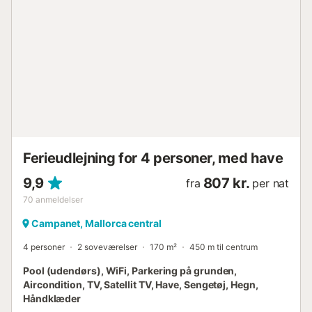
udvalg af fritids- og serviceydelser, eller 15 minutter fra
Alcúdia-bugten og dens spektakulære sandstrand.
Aircondition: - Med hensyn til aircondition-systemet har
boligen varme/kolde aircondition-enheder i alle
soveværelser og i stuen. Omkostninger, der ikke er
inkluderet og skal betales på destinationen: - Turistskat
(obligatorisk) Noter: - Oplysninger om alle gæster (navn,
efternavn, køn, fødselsdato, pasnummer/ID-nummer,
udstedelsesdato og nationalitet) skal gives inden
indtjekningsdagen via vores platform....
Ferieudlejning for 4 personer, med have
9,9
807 kr.
fra
per nat
70
anmeldelser
Campanet, Mallorca central
4 personer
2 soveværelser
170 m²
450 m til centrum
Pool (udendørs), WiFi, Parkering på grunden,
Aircondition, TV, Satellit TV, Have, Sengetøj, Hegn,
Håndklæder