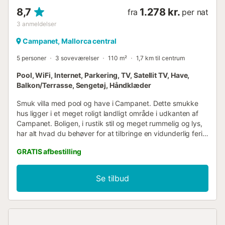
8,7
1.278 kr.
fra
per nat
3
anmeldelser
Campanet, Mallorca central
5 personer
3 soveværelser
110 m²
1,7 km til centrum
Pool, WiFi, Internet, Parkering, TV, Satellit TV, Have,
Balkon/Terrasse, Sengetøj, Håndklæder
Smuk villa med pool og have i Campanet. Dette smukke
hus ligger i et meget roligt landligt område i udkanten af
Campanet. Boligen, i rustik stil og meget rummelig og lys,
har alt hvad du behøver for at tilbringe en vidunderlig ferie.
Den har en swimmingpool, en stor have med naturgugræs
GRATIS afbestilling
og flere terrasser, der er perfekte til at nyde øens
storslåede klima og betragte Serra de Tramuntana, et
verdensarvssted. Campanet er en lille by beliggende
Se tilbud
nordvest for øen og omgivet af bjerge med smukke dale. I
centrum, fuld af liv, finder du nogle supermarkeder,
restauranter og andre tjenester. Derudover finder du
omkring Campanet talrige ruter til vandreture, eller du kan
besøge naturlige skatte som Campanet-grotterne. På den