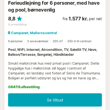
Ferieudlejning for 6 personer, med have
og pool, børnevenlig
8,8
1.577 kr.
fra
per nat
6
anmeldelser
Campanet, Mallorca central
6 personer
3 soveværelser
200 m²
350 m til centrum
Pool, WiFi, Internet, Aircondition, TV, Satellit TV, Have,
Balkon/Terrasse, Sengetøj, Håndklæder
Smukt mallorcinsk hus med privat pool i Campanet. Dette
hyggelige hus i mallorcinsk stil ligger i centrum af
Campanet, en landsby ved foden af Serra de Tramuntana.
Boligen er perfekt udstyret og lys og har en have og en
stor terrasse, der er perfekt til udendørs ophold.
GRATIS afbestilling
Utvivlsomt kan du i dette autentiske mallorcinske hus
opdage øens essens. Campanet er en lille by beliggende i
den nordvestlige del af øen og omgivet af bjerge med
Se tilbud
smukke dale. I centrum, fuld af liv, finder du nogle
supermarkeder, restauranter og andre tjenester.