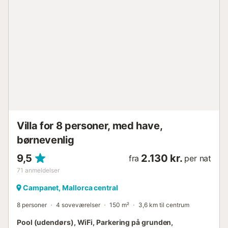
tilgængelig i gaden. Et kæledyr er tilladt. Rygning er ikke
tilladt på denne ejendom. Strand-/poolhåndklæder
leveres....
Villa for 8 personer, med have,
børnevenlig
9,5
2.130 kr.
fra
per nat
71
anmeldelser
Campanet, Mallorca central
8 personer
4 soveværelser
150 m²
3,6 km til centrum
Pool (udendørs), WiFi, Parkering på grunden,