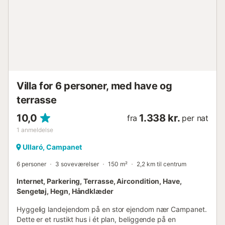
citrontræ. På første sal er der to dobbeltværelser med
queensize-senge og et andet badeværelse. Øverste etage
byder på et dobbeltværelse med to enkeltsenge, et
hyggeligt bibliotek/spillerum og en tagterrasse med bjerg-
og havudsigt – perfekt til morgenkaffen eller afslapning
ved solnedgang. Gratis offentlig parkering er tilgængelig
inden for få minutters gang. Underholdning omfatter et
stort smart-tv med streaming og s...
Villa for 6 personer, med have og
terrasse
10,0
1.338 kr.
fra
per nat
1
anmeldelse
Ullaró, Campanet
6 personer
3 soveværelser
150 m²
2,2 km til centrum
Internet, Parkering, Terrasse, Aircondition, Have,
Sengetøj, Hegn, Håndklæder
Hyggelig landejendom på en stor ejendom nær Campanet.
Dette er et rustikt hus i ét plan, beliggende på en