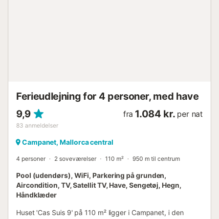
arbejder indtil da. Ved ankomst finder du velkomstgaver:
kaffekapsler, æg og—afhængigt af sæsonen—
hjemmedyrkede appelsiner og citroner. Ved sen ankomst
er der en nøgleboks med kode tilgængelig. Aircondition er
tilgængelig. Parkering er tilgængelig på ejendommen.
Kæledyr er tilladt mod et ekstra gebyr pr. ophold.
Yderligere rengøring er mulig efter anmodning og mod et
ekstra gebyr. Genbrug venligst korrekt....
Ferieudlejning for 4 personer, med have
9,9
1.084 kr.
fra
per nat
83
anmeldelser
Campanet, Mallorca central
4 personer
2 soveværelser
110 m²
950 m til centrum
Pool (udendørs), WiFi, Parkering på grunden,
Aircondition, TV, Satellit TV, Have, Sengetøj, Hegn,
Håndklæder
Huset 'Cas Suis 9' på 110 m² ligger i Campanet, i den