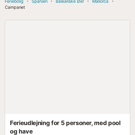
Feriebolig
Spanien
Baleariske Øer
Mallorca
Campanet
Ferieudlejning for 5 personer, med pool
og have