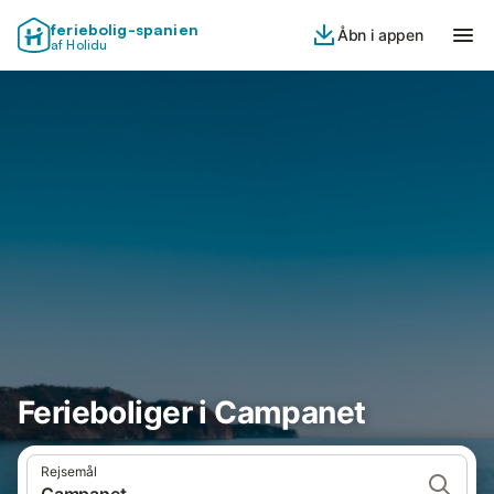
feriebolig-spanien
Åbn i appen
af Holidu
Ferieboliger i Campanet
Rejsemål