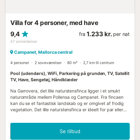
Energibesparende belysning er installeret. Parkering for én
bil er tilgængelig i garagen....
Villa for 4 personer, med have
9,4
1.233 kr.
fra
per nat
47
anmeldelser
Campanet, Mallorca central
4 personer
2 soveværelser
80 m²
2,7 km til centrum
Pool (udendørs), WiFi, Parkering på grunden, TV, Satellit
TV, Have, Sengetøj, Håndklæder
Na Garrovera, det lille naturstensfinca ligger i et smukt
naturområde mellem Pollensa og Campanet. Fra fincaen
kan du se et fantastisk landskab og er omgivet af frodig
vegetation. Det lille naturstensfinca er ideelt for par eller
den lille familie, der ønsker at tilbringe rolige ferier i et
traditionelt landfinca væk fra travlhed. Finca Na Garrovera
har et åbent plan opholds-/spiseområde med køkken, to
Se tilbud
soveværelser og to badeværelser. Fincaen kan også