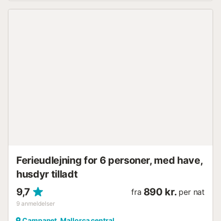
hver tirsdag og søndag ugentligt marked, et ideelt sted at
købe frisk frugt og grøntsager eller kunsthåndværk.
Husets beliggenhed giver nem adgang til alle
vandrestierne i Serra de Tramuntana. Desuden ligger huset
kun 20 minutters kørsel fra Alcúdia-bugten og dens store
sandstrand eller ikoniske områder som Pollença eller
Alcúdia. Aircondition: Med hensyn til aircondition-systemet
har boligen varme/kolde aircondition-enheder i stuen og i
soveværelsesfordeleren. I de andre rum finder du
radiatorer og ventilatorer til din rådighed. Omkostninger,
der skal betales på destinationen, ikke inkluderet i prisen: -
Turistskat Bemærkninger: - Oplysninger om alle gæster
(navn, efternavn, køn, fødselsdato, pasnummer/ID-
nummer, udstedelsesdato og nationalitet) skal leveres før
check-in-dagen via vores platform....
Ferieudlejning for 6 personer, med have,
husdyr tilladt
9,7
890 kr.
fra
per nat
9
anmeldelser
Campanet, Mallorca central