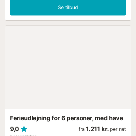
der er plads til 4 gæster. Som en lejlighed i åbent plan er
Se tilbud
der ingen døre mellem soveområderne, hvilket skaber et
rummeligt og lyst miljø, men med mindre akustisk privatliv
mellem etagerne. Faciliteterne omfatter Wi-Fi, aircondition,
vaskemaskine, tørretumbler og smart-tv. Høj stol og
barneseng tilgængelig efter anmodning. Nyd
morgenmaden på den private altan med et rummeligt
spiseområde og bjergudsigt. Højdepunktet er det store
udendørsområde, der deles med nabolejligheden Cas Suis
9: have, overdækkede og åbne terrasser, stor pool, grill og
udendørs badeværelse. Talrige liggestole og parasoller
inviterer til afslapning ved poolen. Restauranter, barer og
caféer ligger 2-12 minutters gang derfra. Supermarked 2
minutter væk. Platja de Muro strand ligger 18 km væk i bil,
Palma lufthavn 30 minutter. Parkering på stedet er
inkluderet. Sengelinned og håndklæder leveres....
Ferieudlejning for 6 personer, med have
9,0
1.211 kr.
fra
per nat