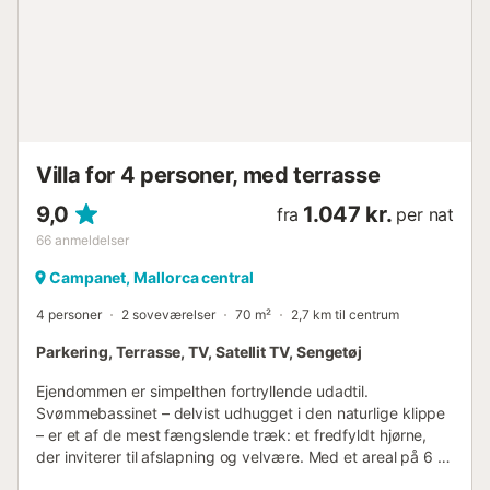
Villa for 4 personer, med terrasse
9,0
1.047 kr.
fra
per nat
66
anmeldelser
Campanet, Mallorca central
4 personer
2 soveværelser
70 m²
2,7 km til centrum
Parkering, Terrasse, TV, Satellit TV, Sengetøj
Ejendommen er simpelthen fortryllende udadtil.
Svømmebassinet – delvist udhugget i den naturlige klippe
– er et af de mest fængslende træk: et fredfyldt hjørne,
der inviterer til afslapning og velvære. Med et areal på 6 x
5 meter og en maksimal dybde på 1,80 meter tilbyder det