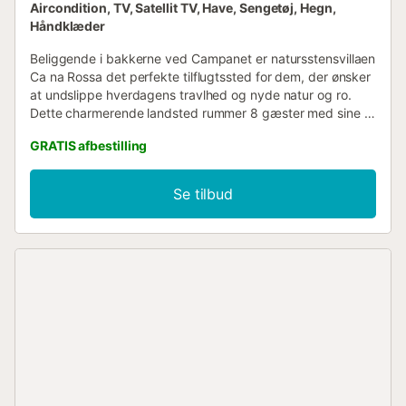
Aircondition, TV, Satellit TV, Have, Sengetøj, Hegn,
Håndklæder
Beliggende i bakkerne ved Campanet er natursstensvillaen
Ca na Rossa det perfekte tilflugtssted for dem, der ønsker
at undslippe hverdagens travlhed og nyde natur og ro.
Dette charmerende landsted rummer 8 gæster med sine 2
stuer (den ene på en hems), et veludstyret køkken med
GRATIS afbestilling
spiseplads, 4 soveværelser og 5 badeværelser, alt
sammen i ét plan. Faciliteterne inkluderer Wi-Fi,
aircondition på værelserne, pejs, satellit-tv, barneseng, høj
Se tilbud
stol og parkeringsplads. I den maleriske, velholdte have
med et bordtennisbord, flere terrasser, en stor pool og
fyrretræer kan du slappe af i timevis og nyde behagelige
grillmiddage. Balkonen med ekstra siddepladser byder på
en fantastisk bjergudsigt. Restauranter og butikker i
Campanet ligger ca. 6 minutters kørsel derfra. Alcúdia-
bugten med sine fine sandstrande kan nås på ca. 20
minutter, og lufthavnen på ca. 45 minutter i bil....