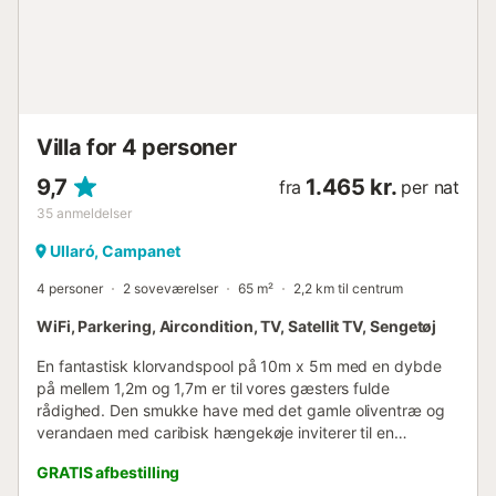
Villa for 4 personer
9,7
1.465 kr.
fra
per nat
35
anmeldelser
Ullaró, Campanet
4 personer
2 soveværelser
65 m²
2,2 km til centrum
WiFi, Parkering, Aircondition, TV, Satellit TV, Sengetøj
En fantastisk klorvandspool på 10m x 5m med en dybde
på mellem 1,2m og 1,7m er til vores gæsters fulde
rådighed. Den smukke have med det gamle oliventræ og
verandaen med caribisk hængekøje inviterer til en
afslappende eftermiddag, måske med en lækker grillmad
GRATIS afbestilling
med familien? Fire solsenge er ideelle for solbadere, og