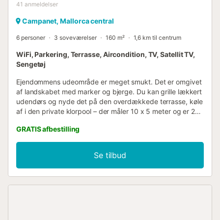
41
anmeldelser
Campanet, Mallorca central
6 personer
3 soveværelser
160 m²
1,6 km til centrum
WiFi, Parkering, Terrasse, Aircondition, TV, Satellit TV,
Sengetøj
Ejendommens udeområde er meget smukt. Det er omgivet
af landskabet med marker og bjerge. Du kan grille lækkert
udendørs og nyde det på den overdækkede terrasse, køle
af i den private klorpool – der måler 10 x 5 meter og er 2
meter dyb – eller blot slappe af i haven eller på en af
GRATIS afbestilling
solvognene. Ejendommen er fyldt med grønne områder
omkring, og du finder også frugttræer som mandel- eller
appelsintræer. Den tilbyder fuldstændig privatliv. Det to-
Se tilbud
etagers hus byder på en charmerende traditionel, men
moderne atmosfære. Du kan hvile eller nyde en læsning i
den klimatiserede stue, som er udstyret med satellit-tv.
Bag en stor bue finder du spiseområdet med et stort bord
til 8 personer og med adgang til køkkenet, udstyret med
keramisk kogeplade. Der er vaskemaskine, strygejern og
strygebræt. Huset har 3 soveværelser, alle med skab og