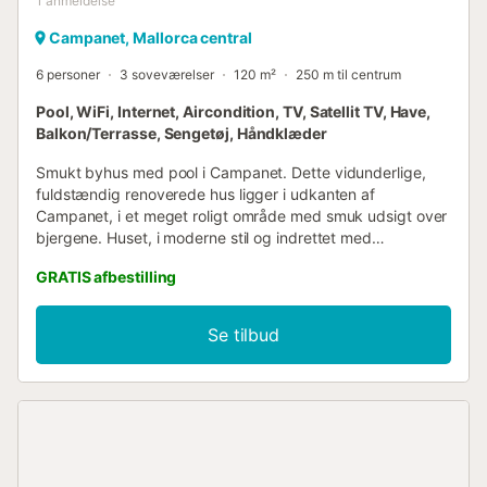
1
anmeldelse
Campanet, Mallorca central
6 personer
3 soveværelser
120 m²
250 m til centrum
Pool, WiFi, Internet, Aircondition, TV, Satellit TV, Have,
Balkon/Terrasse, Sengetøj, Håndklæder
Smukt byhus med pool i Campanet. Dette vidunderlige,
fuldstændig renoverede hus ligger i udkanten af
Campanet, i et meget roligt område med smuk udsigt over
bjergene. Huset, i moderne stil og indrettet med
kvalitetsmøbler, er fuldt udstyret, så du kan tilbringe en
GRATIS afbestilling
fredelig ferie væk fra turistmængderne. Udvendigt har
huset en swimmingpool og en stor terrasse, ideel til at
slappe af udendørs og nyde middelhavsklimaet.
Se tilbud
Campanet er en lille by beliggende nordvest på øen og
omgivet af bjerge med smukke dale. I centrum, der er fuld
af liv, finder du nogle supermarkeder, restauranter og
andre serviceydelser. Udover omgivelserne er der talrige
ruter til vandreture, eller du kan besøge naturlige skatte
som Campanet-grotterne. På den anden side ligger det
kun fem minutters kørsel fra Inca, hvor du finder et bredt