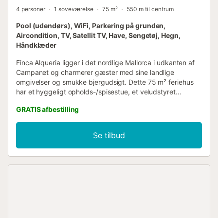
4 personer
1 soveværelse
75 m²
550 m til centrum
Pool (udendørs), WiFi, Parkering på grunden,
Aircondition, TV, Satellit TV, Have, Sengetøj, Hegn,
Håndklæder
Finca Alqueria ligger i det nordlige Mallorca i udkanten af
Campanet og charmerer gæster med sine landlige
omgivelser og smukke bjergudsigt. Dette 75 m² feriehus
har et hyggeligt opholds-/spisestue, et veludstyret
køkken, et soveværelse og et badeværelse og kan rumme
GRATIS afbestilling
op til 4 gæster. Yderligere faciliteter omfatter Wi-Fi
velegnet til videoopkald, aircondition, vaskemaskine, pejs
og satellit-tv. Den rummelige have og både overdækkede
Se tilbud
og åbne møblerede terrasser inviterer til afslapning. Nyd
poolen og udendørs bruser, og tilbered måltider i udendørs
køkken med grill. Det nærmeste supermarked ligger kun
260 m væk (3 minutters gang), og i Campanet (1 km)
finder du restauranter, apotek og butikker til daglige
fornødenheder. Fantastiske strande som Playa de Muro
ligger ca. 20 km væk. Sengetøj og håndklæder er
inkluderet. Check-in er ikke mulig før kl. 17.00, da værterne