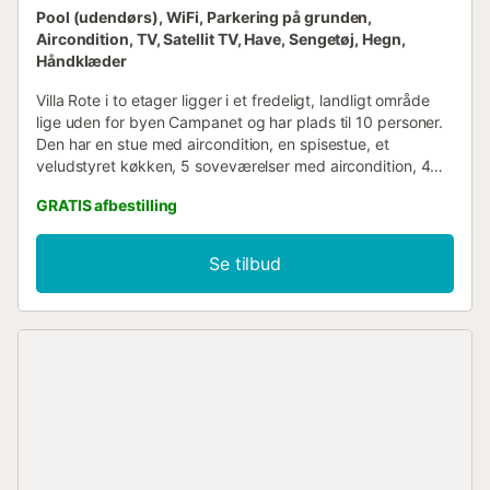
Pool (udendørs), WiFi, Parkering på grunden,
Aircondition, TV, Satellit TV, Have, Sengetøj, Hegn,
Håndklæder
Villa Rote i to etager ligger i et fredeligt, landligt område
lige uden for byen Campanet og har plads til 10 personer.
Den har en stue med aircondition, en spisestue, et
veludstyret køkken, 5 soveværelser med aircondition, 4
badeværelser (3 med badekar, et med brusebad) og 2
GRATIS afbestilling
ekstra toiletter. Denne typiske mallorcinske villa er også
udstyret med Wi-Fi, en høj stol (på forespørgsel), en
barneseng, et bordtennisbord, et billardbord og en
Se tilbud
parkeringsplads. Små kæledyr er velkomne. Det idylliske
uderum med overdækket terrasse, grillplads, 42 m² pool
og liggestole byder på en spektakulær udsigt over
omgivelserne. Byen Campanet med sine restauranter og
butikker kan nås i bil på 2 minutter, mens Pollença-bugten
med sine fine sandstrande ligger 30 minutters kørsel
væk....