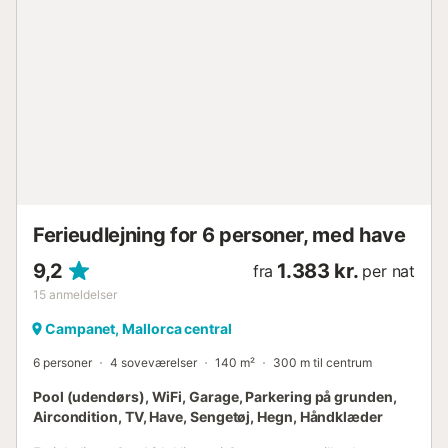
aircondition, og alle placeret på 1. sal. Ét har dobbeltseng
og de andre 2 har enkeltsenge. En barneseng og en
barnestol er tilgængelig. Endelig er der et badeværelse
med badekar i stueetagen og et andet med bruser på
første sal. Huset ligger kun 3,7 km fra sa Pobla, hvor du
finder alt, hvad du behøver til et uafhængigt ophold,
såsom supermarked, barer, restauranter osv. De
paradisiske strande ved Puerto de Alcudia, ses Casetes
des Capellans eller Can Picafort ligger kun 20 minutters
kørsel derfra. Kontakt udlejeren vedrørende mulige
gebyrer. Kæledyr er ikke ...
Ferieudlejning for 6 personer, med have
9,2
1.383 kr.
fra
per nat
15
anmeldelser
Campanet, Mallorca central
6 personer
4 soveværelser
140 m²
300 m til centrum
Pool (udendørs), WiFi, Garage, Parkering på grunden,
Aircondition, TV, Have, Sengetøj, Hegn, Håndklæder