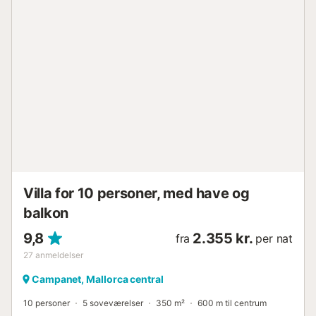
anden side ligger det kun fem minutters kørsel fra Inca,
hvor du finder et bredt udvalg af fritidstilbud og
serviceydelser, eller 15 minutter fra Alcúdia-bugten og
dens spektakulære sandstrand. Aircondition: * Du finder
ventilatorer og radiatorer til din rådighed. Omkostninger,
der skal betales ved destinationen og ikke er inkluderet i
prisen: * Turistskat (obligatorisk) Bemærkninger: *
Oplysninger om alle gæster (navn, efternavn, køn,
fødselsdato, pasnummer/ID-nummer, udstedelsesdato og
nationalitet) skal leveres før check-in-dagen via vores
platform....
Villa for 10 personer, med have og
balkon
9,8
2.355 kr.
fra
per nat
27
anmeldelser
Campanet, Mallorca central
10 personer
5 soveværelser
350 m²
600 m til centrum