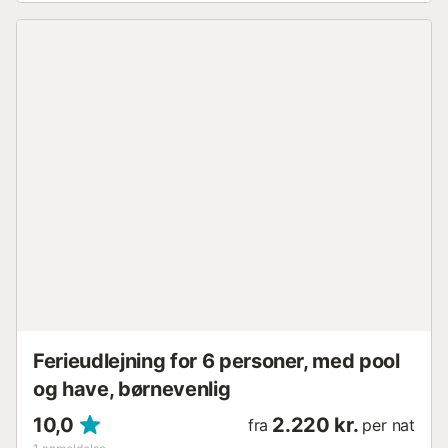
Derudover finder du omkring byen talrige ruter til
vandreture, eller du kan besøge naturlige skatte som
Campanet-grotterne. På den anden side er det kun fem
minutters kørsel fra Inca, hvor du finder et bredt udvalg af
fritids- og servicefaciliteter, eller 15 minutter fra Alcúdia-
bugten og dens spektakulære sandstrand. Aircondition:
Hvad angår aircondition-systemet, har boligen elektrisk
opvarmning med et radiatorsystem på soveværelserne og
i stuen. Du finder også ventilatorer til rådighed om
sommeren i stuen, køkkenet og spisestuen. På hvert
soveværelse finder du en A/C-enhed. Omkostninger, der
skal betales på destinationen, som ikke er inkluderet i
prisen: - Elektrisk opvarmning (fra november til marts): €
15,00 / Nat (valgfrit) Noter: - Oplysninger om alle gæster
(navn, efternavn, køn, fødselsdato, pasnummer/ID-
nummer, udstedelsesdato og nationalitet...
Ferieudlejning for 6 personer, med pool
og have, børnevenlig
10,0
2.220 kr.
fra
per nat