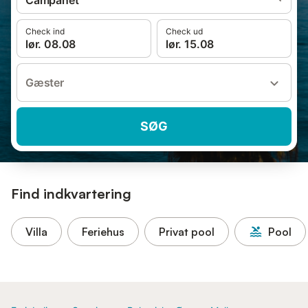
Campanet
Check ind
Check ud
lør. 08.08
lør. 15.08
Gæster
SØG
Find indkvartering
Villa
Feriehus
Privat pool
Pool