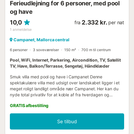
Ferieudlejning for 6 personer, med pool
gennem det mallorcinske landskab. En kort køretur væk
og have
ligger Coves de Campanet, en naturattraktion,...
10,0
2.332 kr.
fra
per nat
1
anmeldelse
Campanet, Mallorca central
6 personer
3 soveværelser
150 m²
700 m til centrum
Pool, WiFi, Internet, Parkering, Aircondition, TV, Satellit
TV, Have, Balkon/Terrasse, Sengetøj, Håndklæder
Smuk villa med pool og have i Campanet Denne
spektakulære villa med udsigt over landskabet ligger i et
meget roligt landligt område nær Campanet. Her kan du
nyde total privatliv for at koble af fra hverdagen og
tilbringe en afslappende ferie. Huset, nyrenoveret og i
GRATIS afbestilling
rustik stil, er perfekt udstyret og har en swimmingpool, en
stor have og flere terrasser med enestående udsigt. Den
nærmeste by er Campanet, en malerisk by beliggende ved
Se tilbud
foden af Serra de Tramuntana, hvor du finder flere
restauranter og supermarkeder. Desuden afholdes der