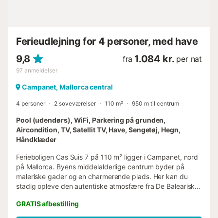
Ferieudlejning for 4 personer, med have
9,8
1.084 kr.
fra
per nat
97
anmeldelser
Campanet, Mallorca central
4 personer
2 soveværelser
110 m²
950 m til centrum
Pool (udendørs), WiFi, Parkering på grunden,
Aircondition, TV, Satellit TV, Have, Sengetøj, Hegn,
Håndklæder
Ferieboligen Cas Suis 7 på 110 m² ligger i Campanet, nord
på Mallorca. Byens middelalderlige centrum byder på
maleriske gader og en charmerende plads. Her kan du
stadig opleve den autentiske atmosfære fra De Baleariske
Øer med fantastisk udsigt over Tramuntana-bjergene.
GRATIS afbestilling
Denne stilfulde lejlighed i åbent plan har opholdsområde,
veludstyret køkken, 2 soveværelser og 1 badeværelse, og