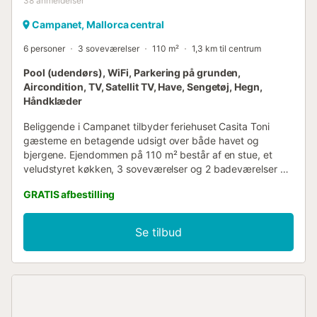
38
anmeldelser
Campanet, Mallorca central
6 personer
3 soveværelser
110 m²
1,3 km til centrum
Pool (udendørs), WiFi, Parkering på grunden,
Aircondition, TV, Satellit TV, Have, Sengetøj, Hegn,
Håndklæder
Beliggende i Campanet tilbyder feriehuset Casita Toni
gæsterne en betagende udsigt over både havet og
bjergene. Ejendommen på 110 m² består af en stue, et
veludstyret køkken, 3 soveværelser og 2 badeværelser og
kan derfor rumme 6 personer. Yderligere faciliteter
GRATIS afbestilling
inkluderer Wi-Fi med et dedikeret arbejdsområde til
hjemmekontor, et TV, aircondition (kold/varm luft) i alle
rum, en vaskemaskine samt en tørretumbler. 2 babysenge
Se tilbud
og 2 højstole er også tilgængelige. Denne feriebolig har en
privat infinity-pool, en have, åbne og overdækkede
terrasser samt en grill. Ejendommen ligger i den maleriske
landsby Campanet med restauranter, butikker og en
drypstenshule i nærheden. 2 parkeringspladser er
tilgængelige på ejendommen, og gratis parkering er