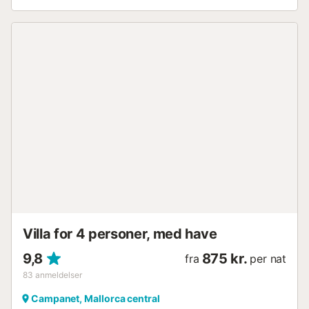
beboes i den køligere sæson med centralvarme. Fra stuen
når du den hyggelige terrasse med vin. Her kan du sidde
smukt og nyde den fantastiske udsigt. Lidt nedenfor
terrassen er der et lille grillhus, hvor du kan nyde din
grillmad. Omkring udendørs swimmingpoolen er der 4
solsenge og solskærm tilgængelig for feriegæsten. På
Finca Na Garrovera kan du tilbringe din ferie i et roligt,
naturskønt område og alligevel nå alle turistfaciliteter på få
minutter. Depositum og forbrugsafhængige omkostninger
betales lokalt: Elomkostninger: inkl. Aircondition: - Ecotasa
(turistskat): skal betales på stedet...
Villa for 4 personer, med have
9,8
875 kr.
fra
per nat
83
anmeldelser
Campanet, Mallorca central