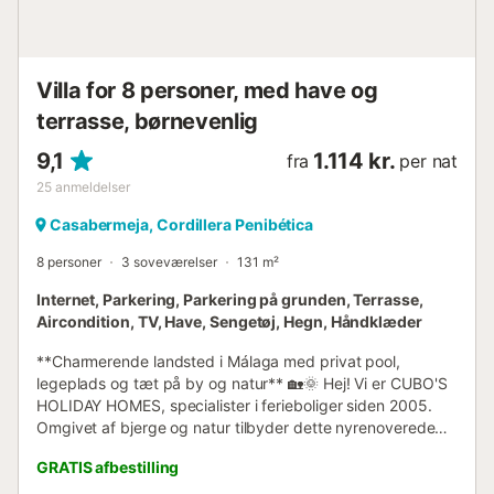
Villa for 8 personer, med have og
terrasse, børnevenlig
9,1
1.114 kr.
fra
per nat
25
anmeldelser
Casabermeja, Cordillera Penibética
8 personer
3 soveværelser
131 m²
Internet, Parkering, Parkering på grunden, Terrasse,
Aircondition, TV, Have, Sengetøj, Hegn, Håndklæder
**Charmerende landsted i Málaga med privat pool,
legeplads og tæt på by og natur** 🏡🌞 Hej! Vi er CUBO'S
HOLIDAY HOMES, specialister i ferieboliger siden 2005.
Omgivet af bjerge og natur tilbyder dette nyrenoverede
landsted fra 2021 **ro, privatliv** og sjov for hele familien.
GRATIS afbestilling
Det er fuldt indhegnet for sikkerhed og privatliv og har en
oplyst privat pool, et grillområde med udendørs tekøkken