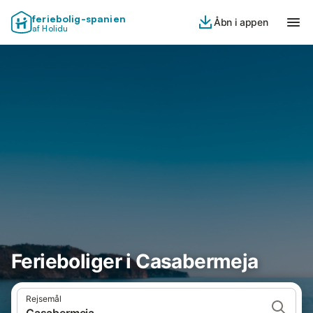
feriebolig-spanien
Åbn i appen
af Holidu
Ferieboliger i Casabermeja
Rejsemål