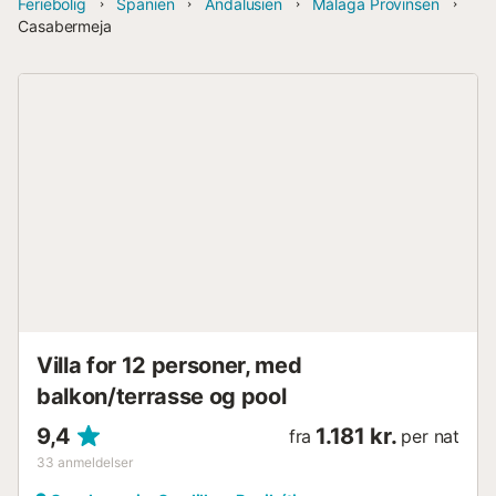
Feriebolig
Spanien
Andalusien
Málaga Provinsen
Casabermeja
Villa for 12 personer, med
balkon/terrasse og pool
9,4
1.181 kr.
fra
per nat
33
anmeldelser