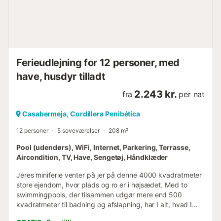
Ferieudlejning for 12 personer, med
have, husdyr tilladt
2.243 kr.
fra
per nat
Casabermeja, Cordillera Penibética
12 personer
5 soveværelser
208 m²
Pool (udendørs), WiFi, Internet, Parkering, Terrasse,
Aircondition, TV, Have, Sengetøj, Håndklæder
Jeres miniferie venter på jer på denne 4000 kvadratmeter
store ejendom, hvor plads og ro er i højsædet. Med to
swimmingpools, der tilsammen udgør mere end 500
kvadratmeter til badning og afslapning, har I alt, hvad I
behøver for at koble af og nyde det fri. Indendørs finder I