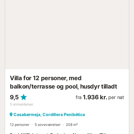
nærheden til supermarkeder, restauranter, caféer og
basale serviceydelser. Desuden giver beliggenheden nem
adgang til attraktive steder som Torcal de Antequera,
Málaga by, strande på Costa del Sol eller naturlige hjørner i
provinsens indre. 🚗🌄 En af de store attraktioner er det
behagelige udeområde, designet til at udnytte det gode
vejr fuldt ud. Ejendommen har have, indhegnet grund,
terrasse på 50 m², udendørsmøbler og et grillområde,
perfekt til udendørs måltider, afslapning og rolige aftener
med udsigt til naturomgivelserne. Indenfor finder du en
komfortabel og funktionel bolig med 2 soveværelser,
tilstrækkelig plads til familiehygge og en varm atmosfære
året rundt. Huset har pejs, centralvarme, myggenet i hele
Villa for 12 personer, med
boligen, wifi og fjernsyn med Smart TV-adapter, for at gø...
balkon/terrasse og pool, husdyr tilladt
9,5
1.936 kr.
fra
per nat
5
anmeldelser
Casabermeja, Cordillera Penibética
12 personer
5 soveværelser
208 m²