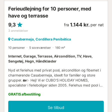
Ferieudlejning for 10 personer, med
have og terrasse
9,3
1.144 kr.
fra
per nat
3
anmeldelser
Casabermeja, Cordillera Penibética
10 personer
5 soveværelser
160 m²
Internet, Garage, Terrasse, Aircondition, TV, Have,
Sengetøj, Hegn, Håndklæder
Nyd et feriehus med privat pool, aircondition og fibernet i
charmerende Casabermeja, ideelt for familier og store
grupper. 🏡✨ Hej! Vi er CUBO'S HOLIDAY HOMES,
specialister i ferieboliger siden 2005. Feriehus med pool i
Casabermeja Denne rummelige ejendom i Casabermeja er
GRATIS afbestilling
perfekt til familier eller grupper på op til 10 personer, der
ønsker at udforske provinsen Málaga uden at give afkald
på en urban og behagelig atmosfære. Boligen består af et
Se tilbud
hovedhus med plads til seks personer og to selvstændige