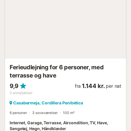
have med græsplæne og træer er ideel til både solbadning
og afslapning i den behagelige skygge. Ved siden af
poolen er der et andet chill-out-område samt et
overdækket grillområde med spiseplads. Du kan vælge,
hvor du vil nyde dine måltider, mens du nyder udsigten fra
ethvert hjørne af udendørsområdet. Udendørsområdet
inkluderer også et badeværelse med bruser og en bar
med vinreol og fryser. Adgang til ejendommen sker via en
asfalteret indkørsel med sving; de sidste pa...
Ferieudlejning for 6 personer, med
terrasse og have
9,9
1.144 kr.
fra
per nat
2
anmeldelser
Casabermeja, Cordillera Penibética
6 personer
3 soveværelser
100 m²
Internet, Garage, Terrasse, Aircondition, TV, Have,
Sengetøj, Hegn, Håndklæder