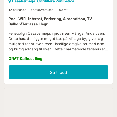
Casabermeja, Cordillera Penibética
12 personer
5 soveværelser
160 m²
Pool, WiFi, Internet, Parkering, Aircondition, TV,
Balkon/Terrasse, Hegn
Feriebolig i Casabermeja, i provinsen Málaga, Andalusien.
Dette hus, der ligger meget tæt på Málaga by, giver dig
mulighed for at nyde roen i landlige omgivelser med nem
og hurtig adgang til byen. Dette charmerende feriehus er
præget af en rustik atmosfære, som du vil forelske dig i,
GRATIS afbestilling
hvis du holder af landet. Det har fem soveværelser: to
dobbeltværelser med hver to enkeltsenge, to
dobbeltværelser med hver en dobbeltseng og et
Se tilbud
quadrupleværelse med en dobbeltseng og to enkeltsenge.
Der er to badeværelser inde i huset, et med bruser og det
andet med badekar. Stue-spisestuen har samme
indbydende stil som resten af huset. Huset har også et
fuldt udstyret selvstændigt køkken. Alle soveværelser har
aircondition. Udenfor finder du flere områder, hvor du
fredeligt kan nyde din velfortjente ferie. Den pragtfulde
veranda har et chill-out-område, ideelt til lange samtaler
med venner. En meget rummelig og perfekt vedligeholdt