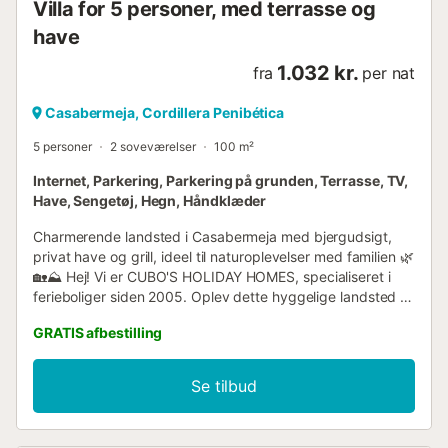
Villa for 5 personer, med terrasse og
have
1.032 kr.
fra
per nat
Casabermeja, Cordillera Penibética
5 personer
2 soveværelser
100 m²
Internet, Parkering, Parkering på grunden, Terrasse, TV,
Have, Sengetøj, Hegn, Håndklæder
Charmerende landsted i Casabermeja med bjergudsigt,
privat have og grill, ideel til naturoplevelser med familien 🌿
🏡⛰️ Hej! Vi er CUBO'S HOLIDAY HOMES, specialiseret i
ferieboliger siden 2005. Oplev dette hyggelige landsted i
Casabermeja, perfekt til familier eller små grupper, der
GRATIS afbestilling
søger ro, komfort og et charmerende naturområde. Med
plads til 5 personer og 100 m² tilbyder denne bolig
rummelighed, privatliv og en behagelig bjergudsigt, ideel
Se tilbud
til at koble af og nyde det indre af Málaga. Beliggende i et
meget roligt landområde, men kun få minutter fra centrum
af Casabermeja, kan du kombinere hvile og natur med