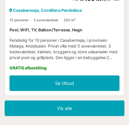
Casabermeja, Cordillera Penibética
10 personer
5 soveværelser
200 m²
Pool, WiFi, TV, Balkon/Terrasse, Hegn
Feriebolig for 10 personer i Casabermeja, i provinsen
Malaga, Andalusien. Privat villa med 5 soveværelser, 3
badeværelser, køkken, bryggers og store udearealer med
privat pool og grillplads. Den ligger i en bebyggelse 2
kilometer fra byen Casabermeja, få minutter fra
GRATIS afbestilling
supermarkeder, restauranter, butikker, sundhedscenter,
apotek og alt, hvad du måtte have brug for til en
behagelig ferie. Den ligger også 20 minutter fra Malaga og
Se tilbud
dens strande, en halv time fra Costa del Sol og lufthavnen.
På den indre side kan vi nå Antequera på 25 minutter,
Granada på mindre end en time, Córdoba på en time og
Sevilla på 1 time og 45 minutter. Et ideelt sted at
Vis alle
kombinere en afslappende ferie og samtidig nyde
Andalusiens største attraktioner....