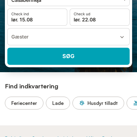
Casabermeja
Check ind
Check ud
lør. 15.08
lør. 22.08
Gæster
SØG
Find indkvartering
Feriecenter
Lade
Husdyr tilladt