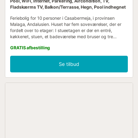
Pool, WiFi, Internet, Parkering, Aircondition, TV,
Fladskærms TV, Balkon/Terrasse, Hegn, Pool indhegnet
Feriebolig for 10 personer i Casabermeja, i provinsen
Malaga, Andalusien. Huset har fem soveværelser, der er
fordelt over to etager: I stueetagen er der en entré,
køkkenet, stuen, et badeværelse med bruser og tre
dobbeltværelser, ét med dobbeltseng og eget
GRATIS afbestilling
badeværelse med bruser, et andet med dobbeltseng og et
tredje soveværelse med to enkeltsenge. På øverste etage
er der to soveværelser, ét med dobbeltseng og et andet
Se tilbud
med to enkeltsenge, samt et badeværelse med bruser.
Udendørs er der et toilet ved pool- og grillområdet....