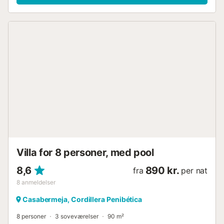
studielejligheder på samme grund, der hver kan rumme to
personer. I hjertet af boligen finder du en hyggelig indre
gårdhave med privat pool, naturlige skyggeområder og
udendørsmøbler med liggestole til de mindste. Adgangen
til poolen sker via en muret trappe; opsyn anbefales med
børn. Ved siden af verandaen inviterer grillområdet og det
store familiebord til udendørs spisning; til kølige aftener har
verandaen en loftsvarmestråleovn. Hovedhuset tilbyder et
fuldt udstyret køkken (køleskab, mikroovn, ovn,
induktionskomfur, kaffemaskine, brødrister og mere)
forbundet til opholdsstuen/soveværelset med en
dobbeltsengs sovesofa. Hvilen fordeles på to
soveværelser (et med dobbeltseng og et med en køjeseng
til to personer i to niveauer) og et komplet badeværelse,
der inkluderer et puslebord til babyer. Studielejlighederne
Villa for 8 personer, med pool
har en dobbeltseng, eget køkken, tv og badeværelse med
bruser, hvilket ...
8,6
890 kr.
fra
per nat
8
anmeldelser
Casabermeja, Cordillera Penibética
8 personer
3 soveværelser
90 m²