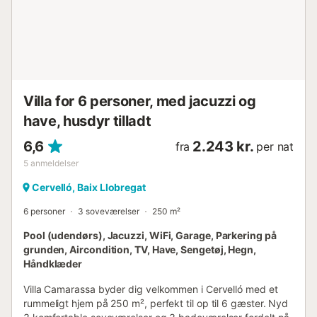
Villa for 6 personer, med jacuzzi og
have, husdyr tilladt
6,6
2.243 kr.
fra
per nat
5
anmeldelser
Cervelló, Baix Llobregat
6 personer
3 soveværelser
250 m²
Pool (udendørs), Jacuzzi, WiFi, Garage, Parkering på
grunden, Aircondition, TV, Have, Sengetøj, Hegn,
Håndklæder
Villa Camarassa byder dig velkommen i Cervelló med et
rummeligt hjem på 250 m², perfekt til op til 6 gæster. Nyd