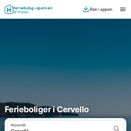
feriebolig-spanien
Åbn i appen
af Holidu
Ferieboliger i Cervello
Rejsemål