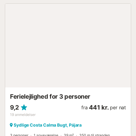
chancen for at nyde uforglemmelige dage med havet for
dine fødder. Lad dig forkæle af havets lyde og nyd alle
dine sanser. Indkøbscenter og supermarkeder ligger 4
minutters gang derfra. Der er restauranter og barer i de
omkringliggende områder. Det er ideelt for par, da det vil
være din drømmeferie. Lige ved stranden, og ved
lavvande kan du gå langs kysten til Jandia-stranden.
100% anbefalelsesværdigt....
Ferielejlighed for 3 personer
9,2
441 kr.
fra
per nat
19
anmeldelser
Sydlige Costa Calma Bugt, Pájara
3 personer
1 soveværelse
39 m²
350 m til stranden