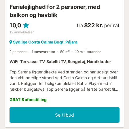
Ferielejlighed for 2 personer, med
balkon og havblik
10,0
822 kr.
fra
per nat
12
anmeldelser
Sydlige Costa Calma Bugt, Pájara
2 personer
1 soveværelse
50 m²
10 m til stranden
WiFi, Terrasse, TV, Satellit TV, Sengetøj, Håndklæder
Top Serena ligger direkte ved stranden og har udsigt over
den vidunderlige strand ved Costa Calma og det turkisblå
vand. Beliggende i boligkomplekset Bahía Playa med 7
rækker bungalows. Top Serena ligger på første parket til
stranden, med en veludstyret terrasse med solsenge og
GRATIS afbestilling
parasol. Dens højhastigheds WIFI med fiberoptik vil holde
dig forbundet. Top Serena har et soveværelse,
badeværelse med bruser og en rummelig stue/køkken, der
Se tilbud
åbner ud til et stort glasvindue, hvorfra man kan se
stranden og havets turkisblå farve. Gå ikke glip af