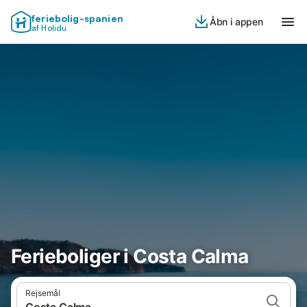
feriebolig-spanien
Åbn i appen
af Holidu
Ferieboliger i Costa Calma
Rejsemål