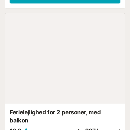
du kan se stranden og havets turkisblå farve. Gå ikke glip
af chancen for at nyde uforglemmelige dage med havet
for dine fødder. Lad dig forkæle af havets lyde og nyd alle
dine sanser. Indkøbscentret og supermarkederne ligger 4
minutters gang derfra. Der er restauranter og barer i det
omkringliggende område. Lejligheden er ideel for par og vil
være din drømmeferie. Lige ved stranden, og ved
lavvande kan du gå langs kysten til Jandia-stranden.
100% anbefalesværdig....
Ferielejlighed for 2 personer, med
balkon