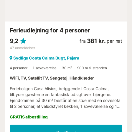
Ferieudlejning for 4 personer
9,2
381 kr.
fra
per nat
47
anmeldelser
Sydlige Costa Calma Bugt, Pájara
4 personer
1 soveværelse
30 m²
900 m til stranden
WiFi, TV, Satellit TV, Sengetøj, Håndklæder
Ferieboligen Casa Alisios, beliggende i Costa Calma,
tilbyder gæsterne en fantastisk udsigt over bjergene.
Ejendommen på 30 m² består af en stue med en sovesofa
til 2 personer, et veludstyret køkken, 1 soveværelse og 1
badeværelse og kan derfor rumme 4 personer. Yderligere
GRATIS afbestilling
faciliteter omfatter højhastigheds-Wi-Fi (egnet til
videoopkald) med et dedikeret arbejdsområde til
hjemmekontor, et tv, en ventilator, en vaskemaskine samt