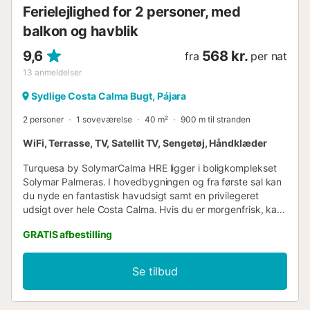
Ferielejlighed for 2 personer, med
balkon og havblik
9,6
568 kr.
fra
per nat
13
anmeldelser
Sydlige Costa Calma Bugt, Pájara
2 personer
1 soveværelse
40 m²
900 m til stranden
WiFi, Terrasse, TV, Satellit TV, Sengetøj, Håndklæder
Turquesa by SolymarCalma HRE ligger i boligkomplekset
Solymar Palmeras. I hovedbygningen og fra første sal kan
du nyde en fantastisk havudsigt samt en privilegeret
udsigt over hele Costa Calma. Hvis du er morgenfrisk, kan
du fra terrassen nyde en solopgang, der det meste af
GRATIS afbestilling
tiden bliver magisk. Lejligheden er meget smagfuldt
indrettet, og det kan ses fra det øjeblik, du træder ind.
Turquesa er fyldt med detaljer og fordeler sig med et
Se tilbud
master bedroom med dobbeltseng på 1,35 m og ventilator,
et fuldt udstyret badeværelse med dæmpbar belysning og
Bluetooth, så du kan lytte til den musik, du ønsker, mens