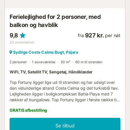
Ferielejlighed for 2 personer, med
balkon og havblik
9,8
927 kr.
fra
per nat
23
anmeldelser
Sydlige Costa Calma Bugt, Pájara
2 personer
1 soveværelse
50 m²
60 m til stranden
WiFi, TV, Satellit TV, Sengetøj, Håndklæder
Top Fortuny ligger lige ud til stranden og har udsigt over
den vidunderlige strand Costa Calma og det turkisblå hav.
Lejligheden ligger i boligkomplekset Bahía Playa med 7
rækker af bungalows. Top Fortuny ligger i første række til
stranden med en veludstyret terrasse med liggestole og
GRATIS afbestilling
parasol. Dens højhastigheds-WIFI med fiberoptik vil give
dig mulighed for altid at være online. Top Fortuny har ét
soveværelse, badeværelse med bruser og en rummelig
Se tilbud
stue/køkken, der åbner ud til et stort glasvindue, hvorfra