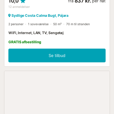
10,0
837 kr.
fra
per nat
12
anmeldelser
Sydlige Costa Calma Bugt, Pájara
2 personer
1 soveværelse
50 m²
70 m til stranden
WiFi, Internet, LAN, TV, Sengetøj
GRATIS afbestilling
Se tilbud