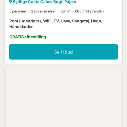
Sydlige Costa Calma Bugt, Pájara
5 personer
2 soveværelser
50 m²
600 m til stranden
Pool (udendørs), WiFi, TV, Have, Sengetøj, Hegn,
Håndklæder
GRATIS afbestilling
Se tilbud