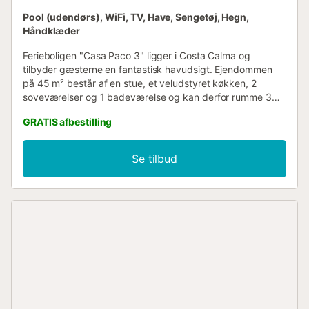
Pool (udendørs), WiFi, TV, Have, Sengetøj, Hegn,
Håndklæder
Ferieboligen "Casa Paco 3" ligger i Costa Calma og
tilbyder gæsterne en fantastisk havudsigt. Ejendommen
på 45 m² består af en stue, et veludstyret køkken, 2
soveværelser og 1 badeværelse og kan derfor rumme 3
personer. Yderligere faciliteter omfatter Wi-Fi, en
GRATIS afbestilling
vaskemaskine samt et TV. En babyseng er også
tilgængelig. Ferieboligen har et privat udendørsområde
med en åben terrasse. Et fælles udendørsområde,
Se tilbud
bestående af en pool, en have, en grill og en udendørs
bruser, er også tilgængeligt til din brug.
Strand-/poolhåndklæder er tilgængelige. Gratis parkering
er tilgængelig på gaden. Kæledyr er tilladt mod et ekstra
gebyr. Aircondition er ikke tilgængeligt. Fester er forbudt.
Der er alarm med sikkerhedskameraer i stuen. Den er
deaktiveret under gæsternes ophold....