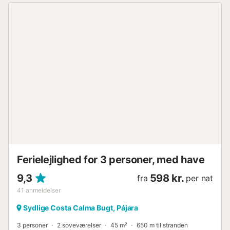
du er i dette rum. Køkken-stuen er et rummeligt og åbent
område, hvor lys og klarhed er hovedpersonerne. Dette
rum har også en ventilator til de varmeste dage. Stuen har
et smart-tv med satellitforbindelse og Movistar Plus samt
en Wi-Fi-forbindelse i høj kvalitet. Køkkenet er fuldt
udstyret med induktionskomfur,
vaskemaskine/tørretumbler, opvaskemaskine og ovn. Alle
hylder har indirekte, dæmpbar belysning, der giver et
strejf af klasse til dette område af huset. Når du er
udenfor, har terrassen kunstgræs, et bord og stole til at
nyde den storslåede udsigt, to markiser, der vil beskytte
dig mod den strålende Fuerteventura-sol, og et badekar,
så du kan nyde udsigten, mens du tager et bad. Uden tvivl
vil Turquesa by SolymarCalma HRE få dig til at føle dig
hjemme med alle dens bekvemme...
Ferielejlighed for 3 personer, med have
9,3
598 kr.
fra
per nat
41
anmeldelser
Sydlige Costa Calma Bugt, Pájara
3 personer
2 soveværelser
45 m²
650 m til stranden