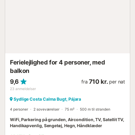
Ferielejlighed for 4 personer, med
balkon
9,6
710 kr.
fra
per nat
23
anmeldelser
Sydlige Costa Calma Bugt, Pájara
4 personer
2 soveværelser
75 m²
500 m til stranden
WiFi, Parkering på grunden, Aircondition, TV, Satellit TV,
Handikapvenlig, Sengetøj, Hegn, Håndklæder