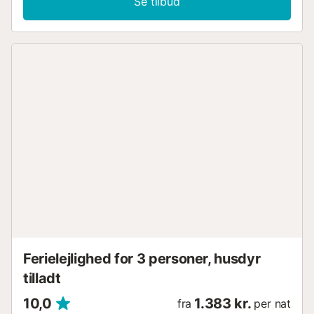
Se tilbud
strand-/poolhåndklæder. Denne bolig tilbyder ikke:
aircondition. Denne feriebolig har en privat åben terrasse til
aftenafslapning. Ejendommen ligger tæt på stranden,
offentlige transportforbindelser er i gåafstand, og der er en
tennisbane inden for 15 minutters gang. Området omkring
boligen er en del af et biosfærereservat og byder på
fremragende muligheder for stjernekiggeri og talrige
cykel- og vandrestier i nærheden. Der er gratis parkering
på gaden. Der er tilladt højst 2 kæledyr. Denne ejendom
har retningslinjer for at hjælpe gæster med korrekt
affaldssortering. Mere information findes på stedet. Denne
ejendom har funktioner, der sparer på lys og vand. Denne
ejendom har et bekvemt selv-indtjekningssystem....
Ferielejlighed for 3 personer, husdyr
tilladt
10,0
1.383 kr.
fra
per nat