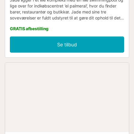
lige over for indkøbscentret 'el palmeral', hvor du finder
barer, restauranter og butikker. Jade med sine tre
soveværelser er fuldt udstyret til at gøre dit ophold til det
ideelle sted for din ferie. På den vidunderlige terrasse kan
GRATIS afbestilling
du få en velfortjent hvile efter at have besøgt det sydlige
centrum af Fuerteventura. Kun 500 meter fra den
fantastiske strand ved Costa Calma vil Jade være det
Se tilbud
sted, du vil ønske at vende tilbage til....