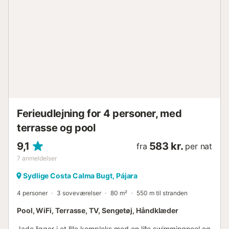
Ferieudlejning for 4 personer, med
terrasse og pool
9,1
583 kr.
fra
per nat
7
anmeldelser
Sydlige Costa Calma Bugt, Pájara
4 personer
3 soveværelser
80 m²
550 m til stranden
Pool, WiFi, Terrasse, TV, Sengetøj, Håndklæder
Jade ligger i et lille kompleks med en lille swimmingpool og