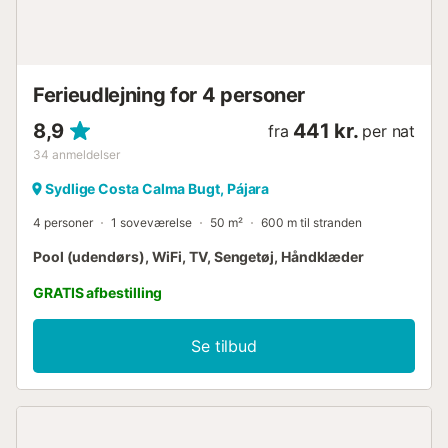
Ferieudlejning for 4 personer
8,9
441 kr.
fra
per nat
34
anmeldelser
Sydlige Costa Calma Bugt, Pájara
4 personer
1 soveværelse
50 m²
600 m til stranden
Pool (udendørs), WiFi, TV, Sengetøj, Håndklæder
GRATIS afbestilling
Se tilbud