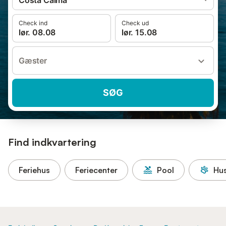
Costa Calma
Check ind
Check ud
lør. 08.08
lør. 15.08
Gæster
SØG
Find indkvartering
Feriehus
Feriecenter
Pool
Hus