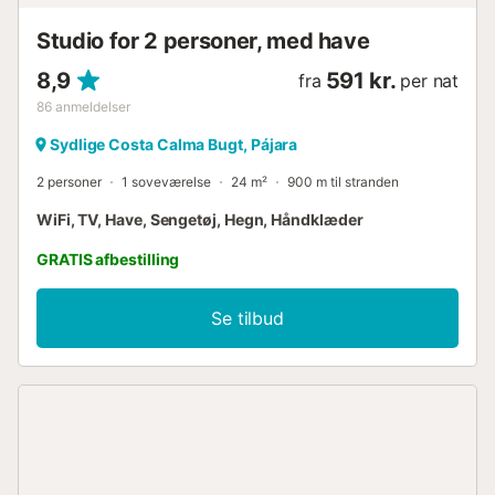
Studio for 2 personer, med have
8,9
591 kr.
fra
per nat
86
anmeldelser
Sydlige Costa Calma Bugt, Pájara
2 personer
1 soveværelse
24 m²
900 m til stranden
WiFi, TV, Have, Sengetøj, Hegn, Håndklæder
GRATIS afbestilling
Se tilbud