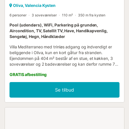
Oliva, Valencia Kysten
6 personer
3 soveværelser
110 m²
350 m fra kysten
Pool (udendørs), WiFi, Parkering på grunden,
Aircondition, TV, Satellit TV, Have, Handikapvenlig,
Sengetøj, Hegn, Håndklæder
Villa Mediterraneo med trinløs adgang og indvendigt er
beliggende i Oliva, kun en kort gåtur fra stranden.
Ejendommen på 404 m² består af en stue, et køkken, 3
soveværelser og 2 badeværelser og kan derfor rumme 7
personer. Yderligere faciliteter omfatter højhastigheds-Wi-
GRATIS afbestilling
Fi (velegnet til videoopkald), et smart-tv med
streamingtjenester, aircondition samt en vaskemaskine. En
barnestol er også tilgængelig. Denne villa tilbyder et privat,
Se tilbud
indhegnet udendørsområde på 700 m² med et
hydromassage-pool, have, åbne og overdækkede
terrasser, en bar med barstole ved siden af grillen og en
udendørs bruser. Kun 300 meter væk finder gæsterne
uberørte sandstrande med Blå Flag-status, og til
fritidsaktiviteter ligger en golfbane og en rideskole kun 7
km fra ejendommen. Offentlige transportforbindelser er