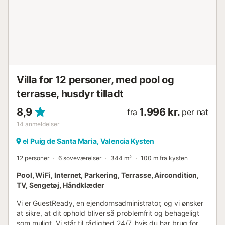
Villa for 12 personer, med pool og
terrasse, husdyr tilladt
8,9
1.996 kr.
fra
per nat
14
anmeldelser
el Puig de Santa Maria, Valencia Kysten
12 personer
6 soveværelser
344 m²
100 m fra kysten
Pool, WiFi, Internet, Parkering, Terrasse, Aircondition,
TV, Sengetøj, Håndklæder
Vi er GuestReady, en ejendomsadministrator, og vi ønsker
at sikre, at dit ophold bliver så problemfrit og behageligt
som muligt. Vi står til rådighed 24/7, hvis du har brug for