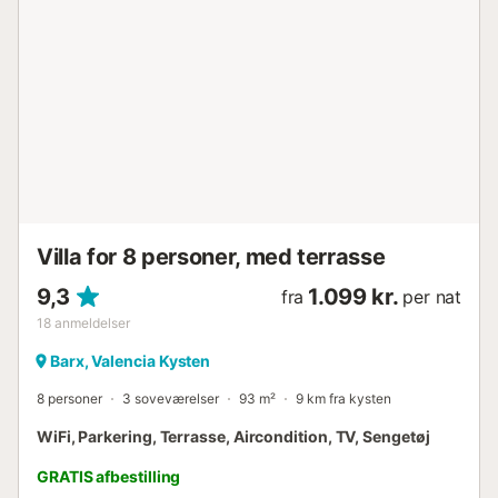
inden for gåafstand, og der er en tennisbane inden for 15
minutters gang. Der er 2 parkeringspladser på
ejendommen, og gratis parkering er tilgængelig på gaden.
Et kæledyr er tilladt. Rygning er ikke tilladt på denne
ejendom. Ejendommen har opbevaringsplads til
motorcykler og cykler. Denne ejendom har funktioner til at
spare på lys og vand....
Villa for 8 personer, med terrasse
9,3
1.099 kr.
fra
per nat
18
anmeldelser
Barx, Valencia Kysten
8 personer
3 soveværelser
93 m²
9 km fra kysten
WiFi, Parkering, Terrasse, Aircondition, TV, Sengetøj
GRATIS afbestilling