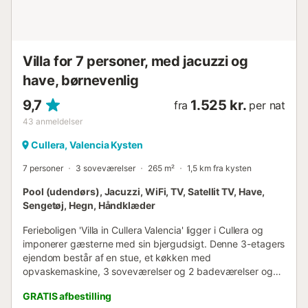
Villa for 7 personer, med jacuzzi og
have, børnevenlig
9,7
1.525 kr.
fra
per nat
43
anmeldelser
Cullera, Valencia Kysten
7 personer
3 soveværelser
265 m²
1,5 km fra kysten
Pool (udendørs), Jacuzzi, WiFi, TV, Satellit TV, Have,
Sengetøj, Hegn, Håndklæder
Ferieboligen 'Villa in Cullera Valencia' ligger i Cullera og
imponerer gæsterne med sin bjergudsigt. Denne 3-etagers
ejendom består af en stue, et køkken med
opvaskemaskine, 3 soveværelser og 2 badeværelser og
kan derfor rumme 6 personer. Yderligere faciliteter
GRATIS afbestilling
inkluderer højhastigheds-Wi-Fi (velegnet til videoopkald),