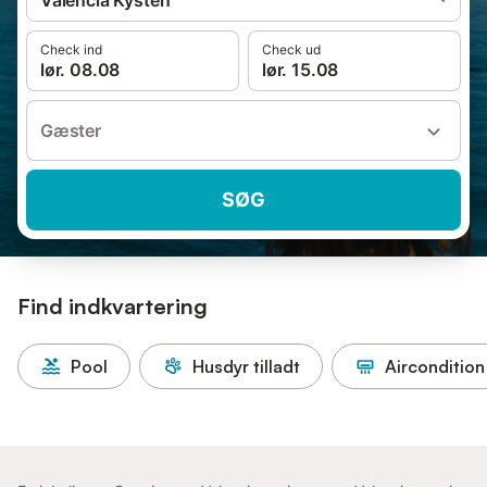
Valencia Kysten
Check ind
Check ud
lør. 08.08
lør. 15.08
Gæster
SØG
Find indkvartering
Pool
Husdyr tilladt
Aircondition