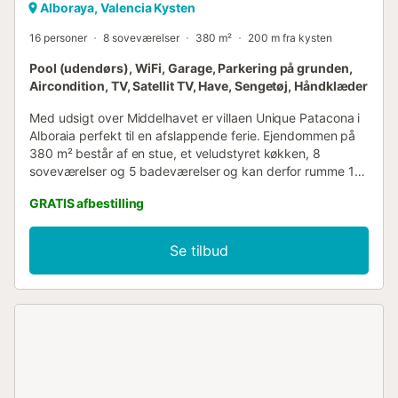
Alboraya, Valencia Kysten
16 personer
8 soveværelser
380 m²
200 m fra kysten
Pool (udendørs), WiFi, Garage, Parkering på grunden,
Aircondition, TV, Satellit TV, Have, Sengetøj, Håndklæder
Med udsigt over Middelhavet er villaen Unique Patacona i
Alboraia perfekt til en afslappende ferie. Ejendommen på
380 m² består af en stue, et veludstyret køkken, 8
soveværelser og 5 badeværelser og kan derfor rumme 16
personer. Yderligere faciliteter omfatter højhastigheds-Wi-
GRATIS afbestilling
Fi (egnet til videoopkald), et tv, aircondition, en
vaskemaskine, en tørretumbler samt børnebøger og
legetøj. En babyseng og en barnestol er også tilgængelig.
Se tilbud
Denne feriebolig tilbyder en privat pool, have, terrasse,
balkon, grill og udendørs bruser, som gæsterne kan nyde.
En parkeringsplads er tilgængelig på ejendommen, og en
parkeringsplads er tilgængelig i en garage. Kæledyr og
rygning er ikke tilladt. Ejendommen har opbevaringsplads
til motorcykler og cykler. Shuttletransport til lufthavnen er
tilgængelig mod et ekstra gebyr....