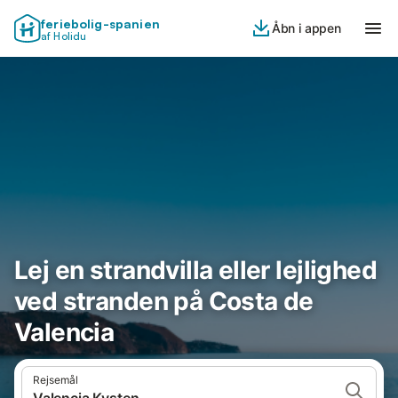
feriebolig-spanien
Åbn i appen
af Holidu
Lej en strandvilla eller lejlighed
ved stranden på Costa de
Valencia
Rejsemål