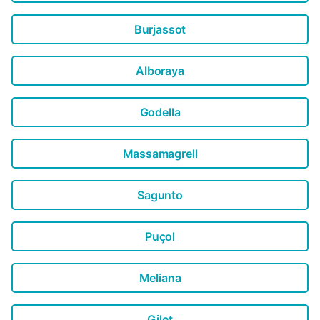
Burjassot
Alboraya
Godella
Massamagrell
Sagunto
Puçol
Meliana
Gilet