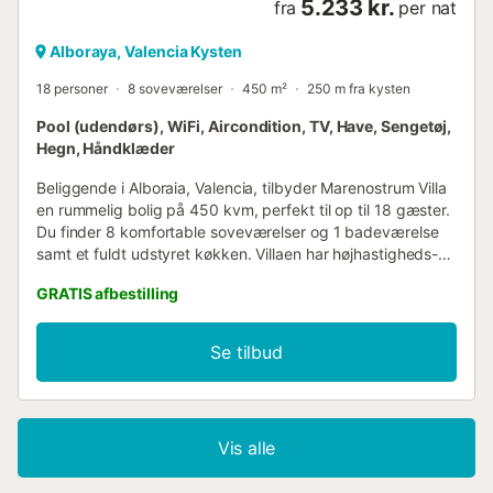
5.233 kr.
fra
per nat
Alboraya, Valencia Kysten
18 personer
8 soveværelser
450 m²
250 m fra kysten
Pool (udendørs), WiFi, Aircondition, TV, Have, Sengetøj,
Hegn, Håndklæder
Beliggende i Alboraia, Valencia, tilbyder Marenostrum Villa
en rummelig bolig på 450 kvm, perfekt til op til 18 gæster.
Du finder 8 komfortable soveværelser og 1 badeværelse
samt et fuldt udstyret køkken. Villaen har højhastigheds-
Wi-Fi, der er velegnet til videoopkald, aircondition,
GRATIS afbestilling
loftsvifter og en privat grill. Familievenlige faciliteter
inkluderer 1 babyseng, 1 barnestol samt fælles legetøj og
bøger til børn. Træd udenfor for at nyde din private have
Se tilbud
og private udendørs pool, perfekt til afslapning. Villaen har
flere udendørs områder, herunder 1 privat altan, 1 privat
overdækket terrasse og 2 fælles overdækkede terrasser
med udendørs vifter. En udendørs bruser tilføjer
Vis alle
bekvemmelighed til din pooloplevelse. Ejendommen
tilbyder direkte adgang til stranden lige uden for døren,