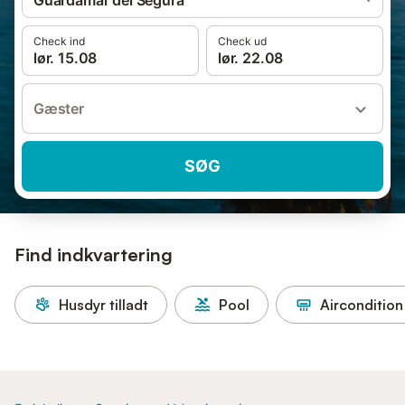
Guardamar del Segura
Check ind
Check ud
lør. 15.08
lør. 22.08
Gæster
SØG
Find indkvartering
Husdyr tilladt
Pool
Aircondition