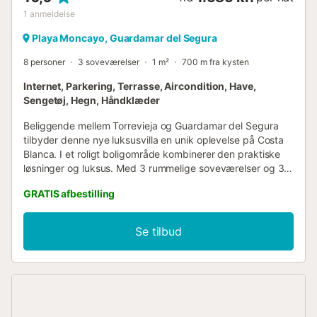
1
anmeldelse
Playa Moncayo, Guardamar del Segura
8 personer
3 soveværelser
1 m²
700 m fra kysten
Internet, Parkering, Terrasse, Aircondition, Have,
Sengetøj, Hegn, Håndklæder
Beliggende mellem Torrevieja og Guardamar del Segura
tilbyder denne nye luksusvilla en unik oplevelse på Costa
Blanca. I et roligt boligområde kombinerer den praktiske
løsninger og luksus. Med 3 rummelige soveværelser og 3
moderne badeværelser er den ideel til at indkvartere
GRATIS afbestilling
familier og venner med al komfort. Nyd den private,
opvarmede swimmingpool til afslapning året rundt, eller
adgang til solariet udstyret med et køkken, perfekt til
Se tilbud
hyggelige aftener med imponerende udsigt. Kun 5
minutters gang fra sandstranden "Playa del Campo" og
tæt på attraktionerne i Guardamar del Segura og
Torrevieja, er beliggenheden perfekt til at udforske
området. Det nærliggende naturreservat Laguna de la
Mata sikrer et roligt miljø. Alicante Lufthavn ligger mindre