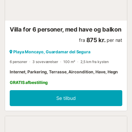
perfekt til at udforske området. Naturreservatet La Mata-
lagunen i nærheden sikrer en fredelig omgivelser. Alicante
Lufthavn ligger mindre end 30 minutter væk.
Ungdomsgrupper under 25 år er ikke tilladt. Små hunde er
tilladt efter a...
Villa for 6 personer, med have og balkon
875 kr.
fra
per nat
Playa Moncayo, Guardamar del Segura
6 personer
3 soveværelser
100 m²
2,5 km fra kysten
Internet, Parkering, Terrasse, Aircondition, Have, Hegn
GRATIS afbestilling
Se tilbud