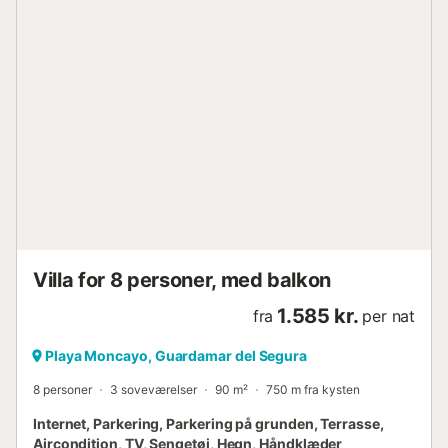
end 30 minutter væk. Ungdomsgrupper under 25 år er
ikke tilladt. De kan kun indkvarteres, hvis indehaveren er
25 år. Et depositum kræves til denne villa. Beløbet angives
før bekræftelse af reservation og betaling....
Villa for 8 personer, med balkon
1.585 kr.
fra
per nat
Playa Moncayo, Guardamar del Segura
8 personer
3 soveværelser
90 m²
750 m fra kysten
Internet, Parkering, Parkering på grunden, Terrasse,
Aircondition, TV, Sengetøj, Hegn, Håndklæder