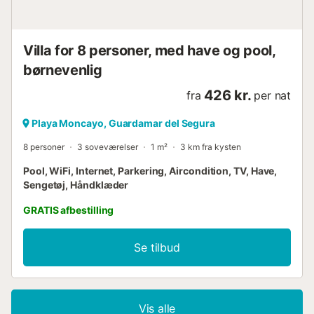
nærliggende naturreservat Laguna de la Mata sikrer et
roligt miljø. Alicante Lufthavn ligger mindre end 30 minutter
væk. Ungdomsgrupper under 25 år er ikke ...
Villa for 8 personer, med have og pool,
børnevenlig
426 kr.
fra
per nat
Playa Moncayo, Guardamar del Segura
8 personer
3 soveværelser
1 m²
3 km fra kysten
Pool, WiFi, Internet, Parkering, Aircondition, TV, Have,
Sengetøj, Håndklæder
GRATIS afbestilling
Se tilbud
Vis alle