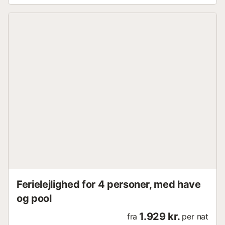
morgenmad om morgenen, kaffe, te, sukker osv.
Ejendommen ligger i stueetagen i en af bygningerne, der
udgør Hacienda Playa-komplekset, omgivet af storslåede
haver, swimmingpools og 50 meter fra en af de bedste
strande i Marbella, Elviria. Beliggende øst for Marbella by
har det både landlig charme og vidunderlig bjergudsigt
samt fordelene ved at bo tæt på havet. Nedenfor er blot
nogle få grunde til, at området i stigende grad er
efterspurgt som et perfekt sted at bo:BELIGGENHED:10
minutters kørsel til Marbella centrum, store indkøbscentre
som La Cañada og Miramar i
Fuengirola.LUKSUSLIVSSTIL:Ikke kun nyder det 365
dages solskin om året, men det kan også prale af nogle af
de bedste strande i området....
Ferielejlighed for 4 personer, med have
og pool
1.929 kr.
fra
per nat