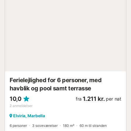
grupper, der søger et luksuriøst tilflugtssted. Master
bedroom er et sandt fristed med direkte adgang til
terrassen, en blød dobbeltseng og et rummeligt
badeværelse med dobbelt håndvask, walk-in bruser og
badekar. Det ekstra soveværelse er lige så veludstyret
med eget badeværelse, komfortable senge med mulighed
for at vælge mellem to enkeltsenge eller en dobbeltseng
og rigelig opbevaringsplads. Udendørsområdet er et
fremtrædende træk, der tilbyder en problemfri indendørs-
udendørs livsstil med flere områder til at slappe af, spise
eller nyde solskinnet. Frodig, tropisk have omgiver
ejendommen og skaber en atmosfære af ro og privatliv,
samtidig med at der stadig er direkte adgang til stranden,
s...
Ferielejlighed for 6 personer, med
havblik og pool samt terrasse
10,0
1.211 kr.
fra
per nat
2
anmeldelser
Elviria, Marbella
6 personer
3 soveværelser
180 m²
60 m til stranden