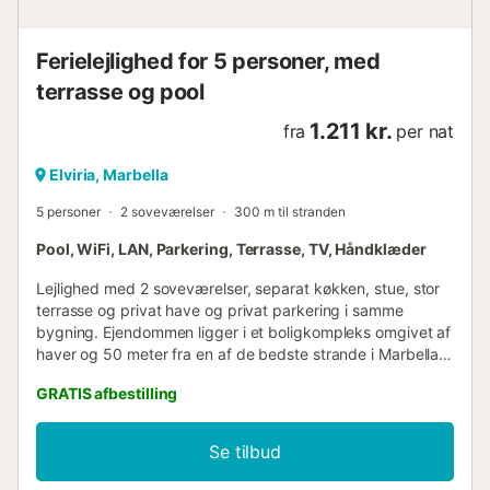
Ferielejlighed for 5 personer, med
terrasse og pool
1.211 kr.
fra
per nat
Elviria, Marbella
5 personer
2 soveværelser
300 m til stranden
Pool, WiFi, LAN, Parkering, Terrasse, TV, Håndklæder
Lejlighed med 2 soveværelser, separat køkken, stue, stor
terrasse og privat have og privat parkering i samme
bygning. Ejendommen ligger i et boligkompleks omgivet af
haver og 50 meter fra en af de bedste strande i Marbella,
lang strand, lavvandet og omgivet af storslåede
GRATIS afbestilling
restauranter, Lounge Beach, golfbaner. Ejendommen har et
sæt udendørs swimmingpools, liggestole (gratis), og hele
indhegningen er lukket, hvilket gør den ideel til familier
Se tilbud
med børn. Lejligheden har sengelinned, håndklæder, wifi i
hele ejendommen og internet, gratis og det nødvendige til