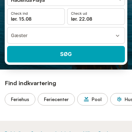
Hacienda Playa
Check ind
Check ud
lør. 15.08
lør. 22.08
Gæster
SØG
Find indkvartering
Feriehus
Feriecenter
Pool
Hus