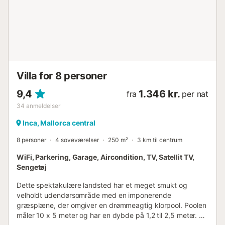
opholdsområde med et tv (uden satellit). Der er en
vaskemaskine på terrassen, samt strygejern og
strygebræt. En barneseng og en høj stol er også
tilgængelig. Inca er en dejlig og familievenlig by, primært
beliggende i midten af øen, der tilbyder alle nødvendige
tjenester til et uafhængigt ophold, såsom barer,
mallorcinske restauranter, butikke...
Villa for 8 personer
9,4
1.346 kr.
fra
per nat
34
anmeldelser
Inca, Mallorca central
8 personer
4 soveværelser
250 m²
3 km til centrum
WiFi, Parkering, Garage, Aircondition, TV, Satellit TV,
Sengetøj
Dette spektakulære landsted har et meget smukt og
velholdt udendørsområde med en imponerende
græsplæne, der omgiver en drømmeagtig klorpool. Poolen
måler 10 x 5 meter og har en dybde på 1,2 til 2,5 meter. Du