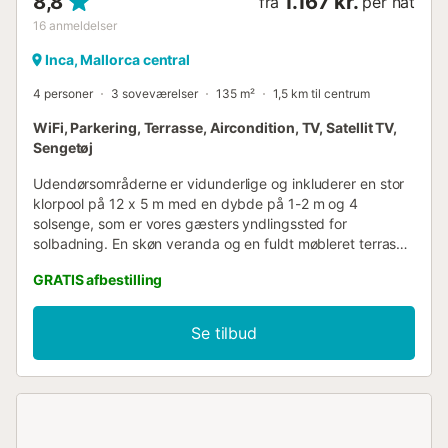
8,8
1.167 kr.
fra
per nat
16
anmeldelser
Inca, Mallorca central
4 personer
3 soveværelser
135 m²
1,5 km til centrum
WiFi, Parkering, Terrasse, Aircondition, TV, Satellit TV,
Sengetøj
Udendørsområderne er vidunderlige og inkluderer en stor
klorpool på 12 x 5 m med en dybde på 1-2 m og 4
solsenge, som er vores gæsters yndlingssted for
solbadning. En skøn veranda og en fuldt møbleret terrasse
inviterer til uforglemmelige aftener med familien. Måske har
GRATIS afbestilling
I lyst til at nyde en lækker grillmad efter en lang dag ved
poolen? Ejendommen er indhegnet, og der er naboer i
nærheden. Huset er indrettet udelukkende i ét plan.
Se tilbud
Stuen/spisestuen har en attraktiv stenmur og er udstyret
med to sofaer, satellit-tv og aircondition. Der er også en
separat spisestue med et stort bord til alle gæster, en sofa
og aircondition. Det separate køkken er udstyret med
gaskomfur og alle de redskaber, I har brug for til at lave
mad, som I ville gøre derhjemme. Ejendommen har tre