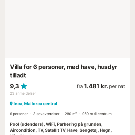
er udstyret med keramisk kogeplade, ovn, køleskab,
opvaskemaskine, kaffemaskine og meget mere, så du kan
lave mad, som om du var hjemme. Der er et soveværelse
til hvile i huset, og det har en dobbeltseng, en garderobe,
en ventilator og plads til at opstille en barneseng, hvis du
rejser med din baby. Endelig er der et brusebadeværelse
til hele boligen. Huset ligger ca. 200 meter fra centrum af
denne dejlige og fascinerende by, så du kan tage en
vidunderlig gåtur gennem de charmerende gader fyldt
med alle former for butikker: mode, mad, sko, barer, ...
Villa for 6 personer, med have, husdyr
tilladt
9,3
1.481 kr.
fra
per nat
23
anmeldelser
Inca, Mallorca central
6 personer
3 soveværelser
280 m²
950 m til centrum
Pool (udendørs), WiFi, Parkering på grunden,
Aircondition, TV, Satellit TV, Have, Sengetøj, Hegn,