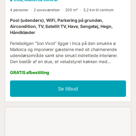
4 personer
2 soveværelser
200 m²
3,2 km til centrum
Pool (udendørs), WiFi, Parkering på grunden,
Aircondition, TV, Satellit TV, Have, Sengetøj, Hegn,
Håndklæder
Ferieboligen “Son Vivot” ligger i Inca på den smukke ø
Mallorca og imponerer gæsterne med sit charmerende
udendørsområde samt sine smukt indrettede interiører.
Den består af en stue, et veludstyret køkken med
opvaskemaskine, 2 soveværelser (et med 2 enkeltsenge,
GRATIS afbestilling
et med dobbeltseng) samt 3 badeværelser og kan derfor
rumme 4 personer. Yderligere faciliteter omfatter Wi-Fi,
ventilatorer, satellit- og kabel-tv, en babyseng og en
Se tilbud
barnestol. Der er en pilleovn, der opvarmer ejendommen.
Aircondition er tilgængelig i soveværelserne mod et ekstra
gebyr. En af husets hovedattraktioner er det smukke
udendørsområde, hvor du finder en generøs
swimmingpool, liggestole og et spisebord, der er ideelt til
at starte dagen med en sund morgenmad. Du finder et
udvalg af butikker, restauranter, barer og caféer i Búger,
10 minutters kørsel fra ejendommen (5,1 km), mens den