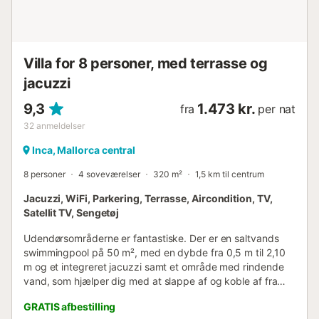
Villa for 8 personer, med terrasse og
jacuzzi
9,3
1.473 kr.
fra
per nat
32
anmeldelser
Inca, Mallorca central
8 personer
4 soveværelser
320 m²
1,5 km til centrum
Jacuzzi, WiFi, Parkering, Terrasse, Aircondition, TV,
Satellit TV, Sengetøj
Udendørsområderne er fantastiske. Der er en saltvands
swimmingpool på 50 m², med en dybde fra 0,5 m til 2,10
m og et integreret jacuzzi samt et område med rindende
vand, som hjælper dig med at slappe af og koble af fra
hverdagens rutine og stress. Der er en udendørs bruser og
GRATIS afbestilling
6 liggestole til solbadning. Udenfor finder du et stort