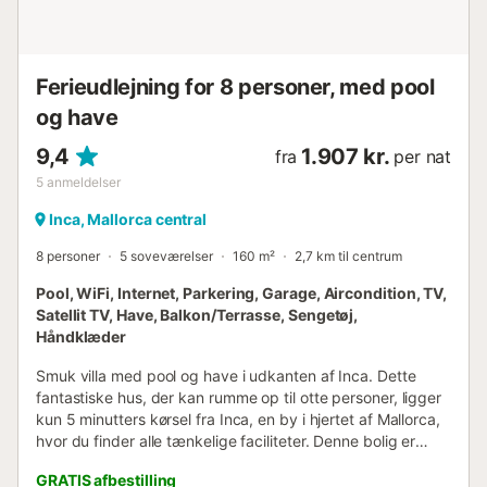
his...
Ferieudlejning for 8 personer, med pool
og have
9,4
1.907 kr.
fra
per nat
5
anmeldelser
Inca, Mallorca central
8 personer
5 soveværelser
160 m²
2,7 km til centrum
Pool, WiFi, Internet, Parkering, Garage, Aircondition, TV,
Satellit TV, Have, Balkon/Terrasse, Sengetøj,
Håndklæder
Smuk villa med pool og have i udkanten af Inca. Dette
fantastiske hus, der kan rumme op til otte personer, ligger
kun 5 minutters kørsel fra Inca, en by i hjertet af Mallorca,
hvor du finder alle tænkelige faciliteter. Denne bolig er
perfekt for dem, der søger en rolig ferie midt i naturen,
GRATIS afbestilling
væk fra menneskemængderne, da den kombinerer freden