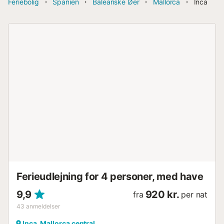
Feriebolig
Spanien
Baleariske Øer
Mallorca
Inca
Ferieudlejning for 4 personer, med have
9,9
920 kr.
fra
per nat
43
anmeldelser
Inca, Mallorca central