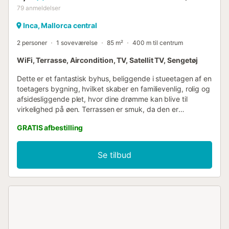
79
anmeldelser
Inca, Mallorca central
2 personer
1 soveværelse
85 m²
400 m til centrum
WiFi, Terrasse, Aircondition, TV, Satellit TV, Sengetøj
Dette er et fantastisk byhus, beliggende i stueetagen af en
toetagers bygning, hvilket skaber en familievenlig, rolig og
afsidesliggende plet, hvor dine drømme kan blive til
virkelighed på øen. Terrassen er smuk, da den er
smagfuldt dekoreret og møbleret. Kombinationen af
GRATIS afbestilling
stenmure med livlige farver, træer, de to liggestole til at
nyde solen, den indbyggede bænk til en god læsning og,
bedst af alt, grillen til de sande professionelle kokke til
Se tilbud
udespisning. Du kan lave mad og nyde de lækre opskrifter
under den hyggelige lille veranda. Indenfor er der en
indbydende stue med en sofa, to lænestole og
aircondition, som er det perfekte hjørne til at se satellit-tv,
læse en af husets bøger eller blot slappe af. Opholdsstuen
er åben til spisepladsen, som er udstyret med et bord med
stole og fører dels til terrassen og dels til køkkenet. Dette