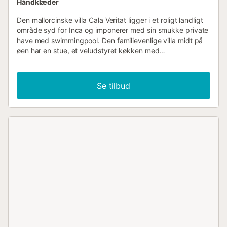
Håndklæder
Den mallorcinske villa Cala Veritat ligger i et roligt landligt
område syd for Inca og imponerer med sin smukke private
have med swimmingpool. Den familievenlige villa midt på
øen har en stue, et veludstyret køkken med
opvaskemaskine, 3 soveværelser, 2 badeværelser og
plads til 6 personer. Andre faciliteter omfatter Wi-Fi (egnet
til videoopkald), aircondition, en pejs og satellit-tv. Den
Se tilbud
børnevenlige bolig stiller også en barneseng og en høj stol
til rådighed. Højdepunktet i villaen er det private
udendørsområde med en pool og liggestole, udendørs
bruser og en velholdt have. Nyd lækre måltider på din
altan eller den delvist overdækkede terrasse med
spiseplads og grill med en smuk kulisse. Haveområdet har
også en fodboldbane og et bordtennisspil. På kun 5
minutters kørsel kan du nå centrum af Inca med
restauranter, barer, caféer og supermarkeder (2,8 km). De
nærmeste strande ligger 26 minutters kørsel derfra (33
km). Efter 31 minutters kørsel er du i øens hovedstad
Palma (35 km), hvor du kan tilbringe dagen på en af
strandene. Lufthavnen i Palma de Mallorca kan nås på 30
minutter i bil (37 km). Parkering er tilgængelig på