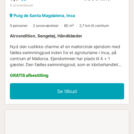
6
anmeldelser
Puig de Santa Magdalena, Inca
5 personer
2 soveværelser
80 m²
2,7 km til centrum
Aircondition, Sengetøj, Håndklæder
Nyd den rustikke charme af en mallorcinsk ejendom med
fælles swimmingpool inden for et agroturisme i Inca, på
centrum af Mallorca. Ejendommen har plads til 4 + 1
gæster. Den fælles swimmingpool, som er klorbehandlet
og måler 11 x 7 meter med en dybde på mellem 1 og 2,5
GRATIS afbestilling
meter, er hovedattraktionen ved de fælles
udendørsområder. Agroturismen har andre udendørs
fritidsområder, hvor du kan nyde landskabets ro omgivet
Se tilbud
af natur. Haven ved siden af swimmingpoolen, den
møblerede veranda ved siden af ejendommen, hvor du
kan dele kvalitetsøjeblikke med dine kære, de smukke
stier omkring huset vil føre dig til en anden tid med hvile og
afslapning. Ejendommen er indhegnet, og du vil kunne
møde andre gæster på bondegården. Du og dine
ledsagere vil have mulighed for at bo i et unikt hjem. Det