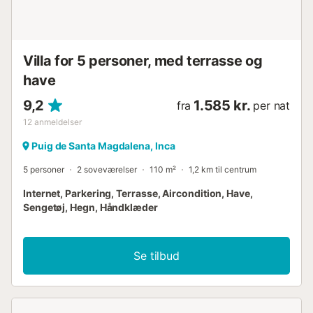
ejendommen. Kæledyr er tilladt. Sengetøj og håndklæder
er inkluderet i prisen. Navn: Villa Cala Veritat...
Villa for 5 personer, med terrasse og
have
9,2
1.585 kr.
fra
per nat
12
anmeldelser
Puig de Santa Magdalena, Inca
5 personer
2 soveværelser
110 m²
1,2 km til centrum
Internet, Parkering, Terrasse, Aircondition, Have,
Sengetøj, Hegn, Håndklæder
Se tilbud