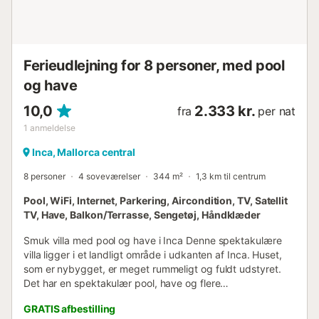
Ferieudlejning for 8 personer, med pool
og have
10,0
2.333 kr.
fra
per nat
1
anmeldelse
Inca, Mallorca central
8 personer
4 soveværelser
344 m²
1,3 km til centrum
Pool, WiFi, Internet, Parkering, Aircondition, TV, Satellit
TV, Have, Balkon/Terrasse, Sengetøj, Håndklæder
Smuk villa med pool og have i Inca Denne spektakulære
villa ligger i et landligt område i udkanten af Inca. Huset,
som er nybygget, er meget rummeligt og fuldt udstyret.
Det har en spektakulær pool, have og flere
terrasseområder, der er perfekt møbleret, så du kan nyde
GRATIS afbestilling
naturen og det fantastiske vejr, som øen byder på, eller du