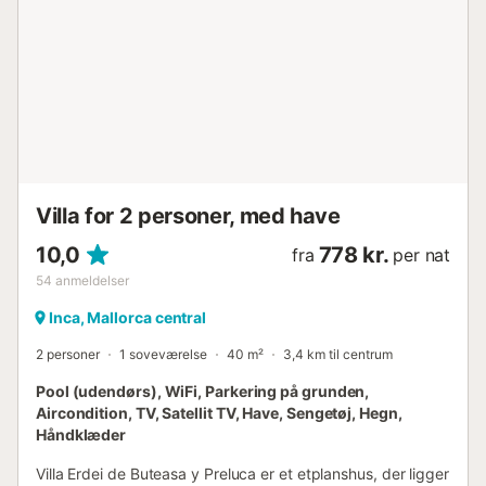
nærmeste strand, Platja de Santa Margalida, kun ligger 20
minutter væk i bil (19,2 km). Hvis du vil lave noget
anderledes på en varm sommerdag, kan du besøge
vandlandet Hidropark Alcúdia, som kun ligger 23 minutter
væk i bil (20 km). Øens lufthavn kan nås efter 34 minutters
kørsel (44,9 km). Parkeringspladser er tilgængelige på
ejendommen. Kæledyr tilladt efter anmodning. Ejeren
foretrækker, at gæster ikke medbringer store kæledyr.
Fester i huset er strengt forbudt. Navn: Son Vivot...
Villa for 2 personer, med have
10,0
778 kr.
fra
per nat
54
anmeldelser
Inca, Mallorca central
2 personer
1 soveværelse
40 m²
3,4 km til centrum
Pool (udendørs), WiFi, Parkering på grunden,
Aircondition, TV, Satellit TV, Have, Sengetøj, Hegn,
Håndklæder
Villa Erdei de Buteasa y Preluca er et etplanshus, der ligger