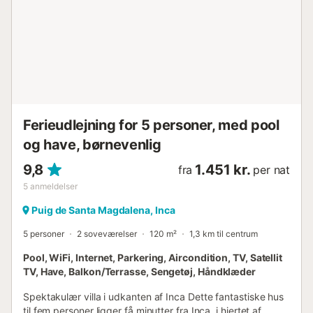
Ferieudlejning for 5 personer, med pool
og have, børnevenlig
9,8
1.451 kr.
fra
per nat
5
anmeldelser
Puig de Santa Magdalena, Inca
5 personer
2 soveværelser
120 m²
1,3 km til centrum
Pool, WiFi, Internet, Parkering, Aircondition, TV, Satellit
TV, Have, Balkon/Terrasse, Sengetøj, Håndklæder
Spektakulær villa i udkanten af Inca Dette fantastiske hus
til fem personer ligger få minutter fra Inca, i hjertet af