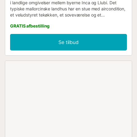
i landlige omgivelser mellem byerne Inca og Llubi. Det
typiske mallorcinske landhus har en stue med aircondition,
et veludstyret tekøkken, et soveværelse og et
badeværelse, og der er plads til 2 personer. Faciliteterne
GRATIS afbestilling
omfatter Wi-Fi, en ekstra seng (på forespørgsel) og en
parkeringsplads. Når du er blevet kølet af i den 58 m²
store pool, kan du slappe af på liggestolene eller i
Se tilbud
hængekøjen og derefter grille sammen om aftenen. Begge
byer ligger kun 10 minutter væk i bil og byder på butikker,
restauranter og barer....