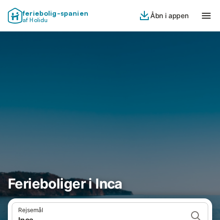
feriebolig-spanien
Åbn i appen
af Holidu
Ferieboliger i Inca
Rejsemål