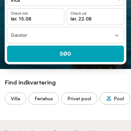
Inca
Check ind
Check ud
lør. 15.08
lør. 22.08
Gæster
SØG
Find indkvartering
Villa
Feriehus
Privat pool
Pool