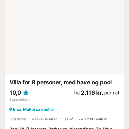
soveværelser med skabe: et med to enkeltsenge og to
med dobbeltseng. Et af dobbeltværelserne har eget
badeværelse med bruser. Der er også et andet
badeværelse med bruser, tilgængeligt fra fællesområderne
i huset. Hvis I rejser med en baby, kan vi stille en
barneseng og en barnestol til rådighed. Vaskemaskine,
strygejern og strygebræt er også tilgængelige. Denne villa
ligger i udkanten af Inca og er ideel for dem, der søger ro
uden at bevæge sig for langt væk fra byen, selvom vi
anbefaler, at I kommer med bil. Inca er en lille by i midten
af øen med masser af charme og et bredt udvalg af
butikker, fra dagligvarebutikk...
Villa for 8 personer, med have og pool
10,0
2.116 kr.
fra
per nat
1
anmeldelse
Inca, Mallorca central
8 personer
4 soveværelser
180 m²
2,4 km til centrum
Pool, WiFi, Internet, Parkering, Aircondition, TV, Have