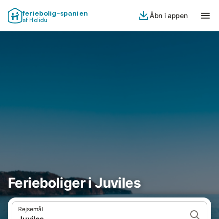
feriebolig-spanien
Åbn i appen
af Holidu
Ferieboliger i Juviles
Rejsemål