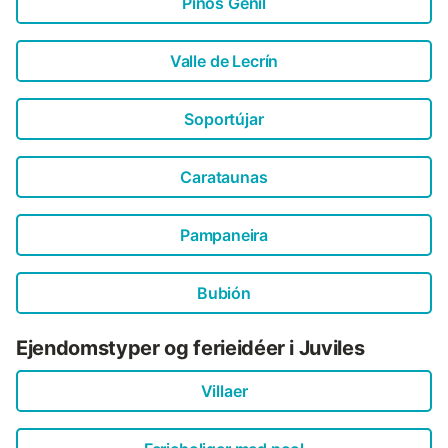
Pinos Genil
Valle de Lecrín
Soportújar
Carataunas
Pampaneira
Bubión
Ejendomstyper og ferieidéer i Juviles
Villaer