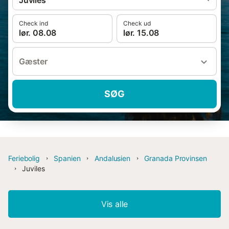
Juviles
Check ind
Check ud
lør. 08.08
lør. 15.08
Gæster
SØG
Feriebolig
Spanien
Andalusien
Granada Provinsen
Juviles
Vis alle