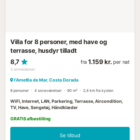
Villa for 8 personer, med have og
terrasse, husdyr tilladt
8,7
1.159 kr.
fra
per nat
3
anmeldelser
l'Ametlla de Mar, Costa Dorada
8 personer
4 soveværelser
90 m²
2,4 km fra kysten
WiFi, Internet, LAN, Parkering, Terrasse, Aircondition,
TV, Have, Sengetøj, Håndklæder
GRATIS afbestilling
Se tilbud