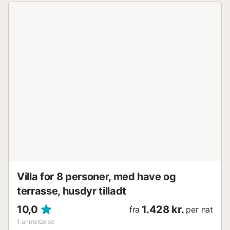
høj cypreshegn for at sikre ultimativ privatliv, mens du
solbader ved poolen eller leger med børnene på
græsplænen. Der er et rummeligt, uafhængigt
opholdsområde, et vaskerum og to soveværelser i
stueetagen. Det ene er et dobbeltværelse med adgang til
terrassen, og det andet har to enkeltsenge, og de deler et
rummeligt badeværelse. På øverste etage finder du det
spektakulære master bedroom med eget badeværelse,
privat skyggefuld terrasse og en betagende udsigt over
havet. Og da dette er en meget stor villa, er der i
kælderniveau tre yderligere soveværelser. To
soveværelser med to enkeltsenge og et meget rummeligt
soveværelse med tre enkeltsenge. Der er også et
badeværelse på denne etage. Og naturligvis, i betragtning
af dens privilegerede beliggenhed i fiskerbyen L'Ametlla, er
der strande og restauranter, besøg på tunfarmen, dyknin...
Villa for 8 personer, med have og
terrasse, husdyr tilladt
10,0
1.428 kr.
fra
per nat
1
anmeldelse