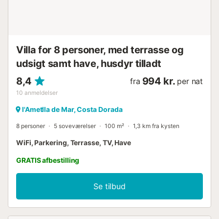
eksklusivt siddeområde. Villaen har aircondition, og hvert
soveværelse har sin egen førsteklasses, støjsvage,
elektrisk betjente loftsvifte. Alle di...
Villa for 8 personer, med terrasse og
udsigt samt have, husdyr tilladt
8,4
994 kr.
fra
per nat
10
anmeldelser
l'Ametlla de Mar, Costa Dorada
8 personer
5 soveværelser
100 m²
1,3 km fra kysten
WiFi, Parkering, Terrasse, TV, Have
GRATIS afbestilling
Se tilbud