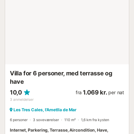
overflod af fantastiske Blå Flag gyldne sandstrande og
rolige bugter. PORTAVENTURA, den største
forlystelsespark i Europa, Ferrari Land og vandlande ligger
inden for 25 minutters kørsel fra villaen (med bil eller
almindelig togforbindelse fra L'Ametlla). Den storslåede by
Barcelona ligger ca. 90 minutter væk. Villaen er meget let
tilgængelig med Ryan Air og Jet 2, Thomson/TUI, der
opererer flyvninger fra Storbritannien, Irland og Europa til
Reus kun 30 minutter væk, Castellon 1 time og 15 minutter
væk. Derefter er ...
Villa for 6 personer, med terrasse og
have
10,0
1.069 kr.
fra
per nat
3
anmeldelser
Les Tres Cales, l'Ametlla de Mar
6 personer
3 soveværelser
110 m²
1,6 km fra kysten
Internet, Parkering, Terrasse, Aircondition, Have,