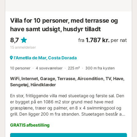
by Barcelona ligger ca. 90 minutter væk. Villaen er meget
let tilgængelig med Ryan Air og Jet 2, Thomson/TUI, der
flyver fra Storbritannien, Irland og Europa til Reus kun 30
Villa for 10 personer, med terrasse og
minutter væk, Castellon 1 time og 15 minutter væk. Deru...
have samt udsigt, husdyr tilladt
8,7
1.787 kr.
fra
per nat
15
anmeldelser
l'Ametlla de Mar, Costa Dorada
10 personer
4 soveværelser
225 m²
300 m fra kysten
WiFi, Internet, Garage, Terrasse, Aircondition, TV, Have,
Sengetøj, Håndklæder
En stor, fritliggende villa med stueetage og første sal. Den
er bygget på en 1086 m2 stor grund med have med
græsplæne, træer og palmer, en 8 x 4 swimmingpool og
grill. Den ligger 200 m fra stranden. Stueetagen består af
en stue med pejs, der åbner ud til en terrasse med udsigt
GRATIS afbestilling
over haven og swimmingpoolen, et fuldt udstyret køkken
og et vaskerum, der åbner ud til udendørs bruser og