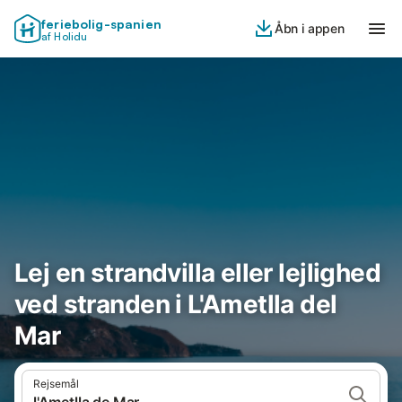
feriebolig-spanien
Åbn i appen
af Holidu
Lej en strandvilla eller lejlighed
ved stranden i L'Ametlla del
Mar
Rejsemål