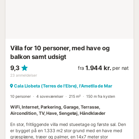
Villa for 10 personer, med have og
balkon samt udsigt
9,3
1.944 kr.
fra
per nat
23
anmeldelser
Cala Llobeta (Terres de l'Ebre), l'Ametlla de Mar
10 personer
4 soveværelser
215 m²
150 m fra kysten
WiFi, Internet, Parkering, Garage, Terrasse,
Aircondition, TV, Have, Sengetøj, Håndklæder
En stor, fritliggende villa med stueetage og første sal. Den
er bygget på en 1.333 m2 stor grund med en have med
græsplæne, træer og palmer, en 14x7 meter stor