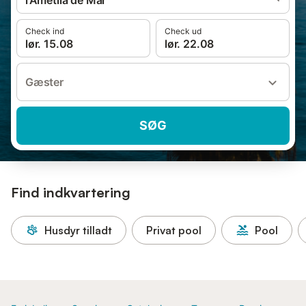
l'Ametlla de Mar
Check ind
Check ud
lør. 15.08
lør. 22.08
Gæster
SØG
Find indkvartering
Husdyr tilladt
Privat pool
Pool