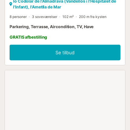
lo Codolar de l'Almadrava (Vandellòs i l'Hospitalet de
l'Infant), l'Ametlla de Mar
8 personer
3 soveværelser
102 m²
200 m fra kysten
Parkering, Terrasse, Aircondition, TV, Have
GRATIS afbestilling
Se tilbud