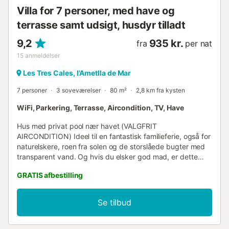
med turkisblåt og krystalklart vand, de fleste af de...
Villa for 7 personer, med have og
terrasse samt udsigt, husdyr tilladt
9,2
935 kr.
fra
per nat
15
anmeldelser
Les Tres Cales, l'Ametlla de Mar
7 personer
3 soveværelser
80 m²
2,8 km fra kysten
WiFi, Parkering, Terrasse, Aircondition, TV, Have
Hus med privat pool nær havet (VALGFRIT
AIRCONDITION) Ideel til en fantastisk familieferie, også for
naturelskere, roen fra solen og de storslåede bugter med
transparent vand. Og hvis du elsker god mad, er dette
stedet, du skal vælge til din ferie, da vi har et udsøgt
GRATIS afbestilling
udvalg af retter tilberedt med produkter dyrket på vores...
PRIS 1 Kæledyr 25€; PRIS AIRCONDITION/VÁRMEPUMPE:
14€ PR. DAG, DETTE HUS HAR 2 MASKINER DET ER
Se tilbud
OBLIGATORISK AT BETALE TURISTAFGIFTEN, PRISEN ER
1,75€ PR. PERSON PR. DAG FRA 16 ÅR...