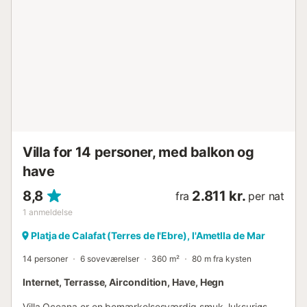
Villa for 14 personer, med balkon og
have
8,8
2.811 kr.
fra
per nat
1
anmeldelse
Platja de Calafat (Terres de l'Ebre), l'Ametlla de Mar
14 personer
6 soveværelser
360 m²
80 m fra kysten
Internet, Terrasse, Aircondition, Have, Hegn
Villa Oceana er en bemærkelsesværdig smuk, luksuriøs