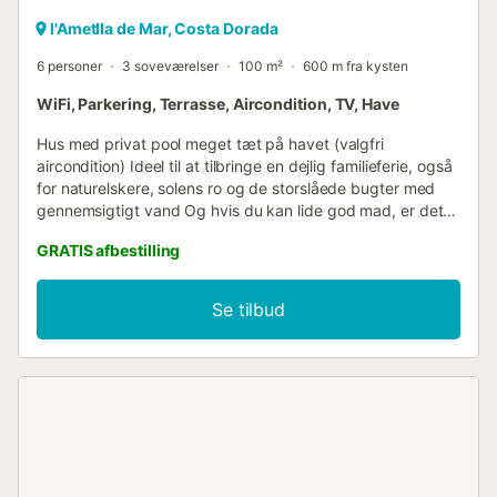
l'Ametlla de Mar, Costa Dorada
6 personer
3 soveværelser
100 m²
600 m fra kysten
WiFi, Parkering, Terrasse, Aircondition, TV, Have
Hus med privat pool meget tæt på havet (valgfri
aircondition) Ideel til at tilbringe en dejlig familieferie, også
for naturelskere, solens ro og de storslåede bugter med
gennemsigtigt vand Og hvis du kan lide god mad, er dette
det sted, du skal vælge til din ferie, da vi har et udsøgt
GRATIS afbestilling
udvalg af retter tilberedt med produkter, der er dyrket på
vores jord, såsom ris, olivenolie, grøntsager og frugt, og
fisk og skaldyr indsamlet i vores bugt PRECIO 1 Mascota
Se tilbud
25€ ,PRECIO AIRE ACONDICIONADO/ BOMBA DE CALOR:
14€ DIA TAMBIEN HAY LA POSSIBILIDAD DE CONTRATAR
LAS MÀQUINAS POR SEPARADO, ESTA CASA DISPONE
DE 2 MÀQUINAS ES OBLIGATORIO PAGAR LA TASA
TURISTICA, EL PRECIO ES 2€ POR PERSONA Y DIA A
PARTIR DE 16AÑOS...