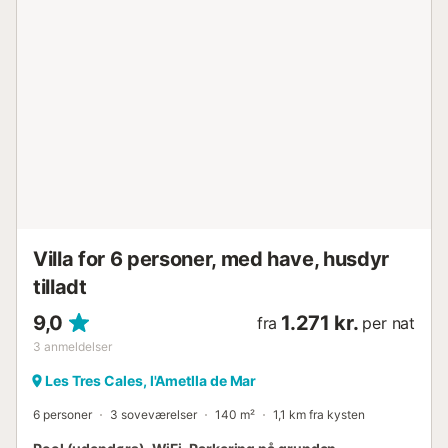
Villa for 6 personer, med have, husdyr
tilladt
9,0
1.271 kr.
fra
per nat
3
anmeldelser
Les Tres Cales, l'Ametlla de Mar
6 personer
3 soveværelser
140 m²
1,1 km fra kysten