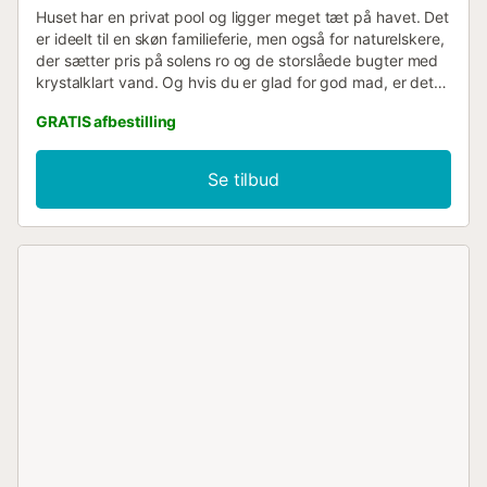
Huset har en privat pool og ligger meget tæt på havet. Det
er ideelt til en skøn familieferie, men også for naturelskere,
der sætter pris på solens ro og de storslåede bugter med
krystalklart vand. Og hvis du er glad for god mad, er dette
stedet at vælge til din ferie, da vi har et udsøgt udvalg af
GRATIS afbestilling
retter tilberedt med produkter dyrket på vores jord, såsom
ris, olivenolie, grøntsager og frugt samt fisk og skaldyr
fanget i vores bugt. LUFTKONDITIONERING ER VALGFRIT
Se tilbud
PRIS 1 Kæledyr 25€; PRIS FOR
LUFTKONDITIONERING/VARMEPUMPE: 21€ PR. DAG. DET
ER OGSÅ MULIGT AT LEJE ENHEDER SEPARAT, HVOR
PRISEN SÅ ER 7€ PR. ENHED PR. DAG. DETTE HUS HAR 3
ENHEDER. DET ER OBLIGATORISK AT BETALE
TURISTAFGIFTEN. PRISEN ER 2€ PR. PERSON PR. DAG
FOR PERSONER FRA 16 ÅR....