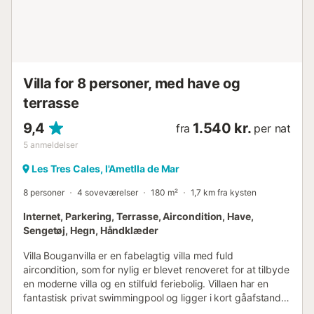
Villa for 8 personer, med have og
terrasse
9,4
1.540 kr.
fra
per nat
5
anmeldelser
Les Tres Cales, l'Ametlla de Mar
8 personer
4 soveværelser
180 m²
1,7 km fra kysten
Internet, Parkering, Terrasse, Aircondition, Have,
Sengetøj, Hegn, Håndklæder
Villa Bouganvilla er en fabelagtig villa med fuld
aircondition, som for nylig er blevet renoveret for at tilbyde
en moderne villa og en stilfuld feriebolig. Villaen har en
fantastisk privat swimmingpool og ligger i kort gåafstand
fra et par barer og restauranter, et supermarked og et