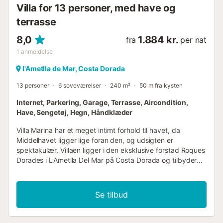
Villa for 13 personer, med have og
terrasse
8,0
1.884 kr.
fra
per nat
1
anmeldelse
l'Ametlla de Mar, Costa Dorada
13 personer
6 soveværelser
240 m²
50 m fra kysten
Internet, Parkering, Garage, Terrasse, Aircondition,
Have, Sengetøj, Hegn, Håndklæder
Villa Marina har et meget intimt forhold til havet, da
Middelhavet ligger lige foran den, og udsigten er
spektakulær. Villaen ligger i den eksklusive forstad Roques
Dorades i L'Ametlla Del Mar på Costa Dorada og tilbyder
plads, privatliv, intime haver og indkvartering til op til 13
personer. Villaen har et stort og moderne køkken med
spiseplads, der fører ud til en terrasse og grillområde. Der
Se tilbud
er også en anden overdækket terrasse til udendørs
spisning, og begge disse terrasser har en fantastisk
havudsigt. Poolen er på et lavere niveau med en to meter