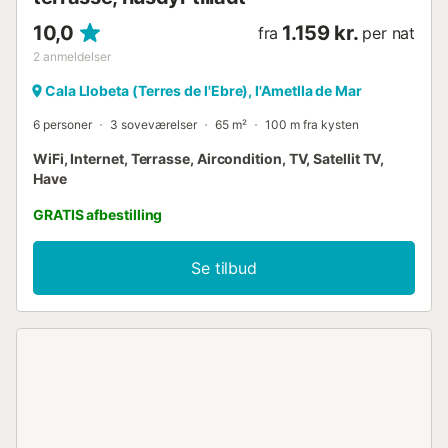
10,0
1.159 kr.
fra
per nat
2
anmeldelser
Cala Llobeta (Terres de l'Ebre), l'Ametlla de Mar
6 personer
3 soveværelser
65 m²
100 m fra kysten
WiFi, Internet, Terrasse, Aircondition, TV, Satellit TV,
Have
GRATIS afbestilling
Se tilbud