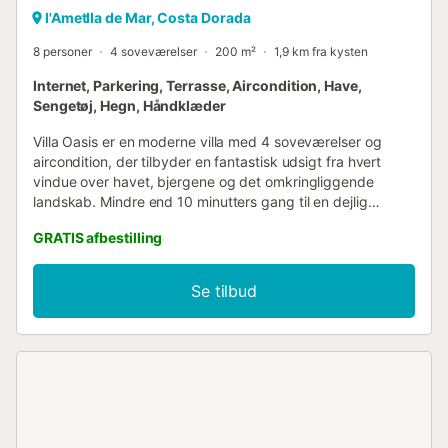
l'Ametlla de Mar, Costa Dorada
8 personer
4 soveværelser
200 m²
1,9 km fra kysten
Internet, Parkering, Terrasse, Aircondition, Have,
Sengetøj, Hegn, Håndklæder
Villa Oasis er en moderne villa med 4 soveværelser og
aircondition, der tilbyder en fantastisk udsigt fra hvert
vindue over havet, bjergene og det omkringliggende
landskab. Mindre end 10 minutters gang til en dejlig
restaurant og 2 minutters kørsel til den lokale Blå Flag
GRATIS afbestilling
sandstrand og Marina restaurant. Villaen tilbyder en idyllisk
beliggenhed på en grund på 3.500m2 med en stor
swimmingpool. Ideel til en afslappende ferie, men alligevel
Se tilbud
tæt på de mange lokale attraktioner, herunder
Portaventura & 2 minutters kørsel fra 3 Blå Flag strande. Vi
tilbyder et kontor på stedet, 24-timers nødnummer, og alle
vores villaer er registrerede og overholder turistloven
159/2012. Villa Oasis' registreringsnummer er: HUTTE –
000654. Denne region af Costa Dorada er uden tvivl en af
de smukkeste og mest uspolerede regioner ved
Middelhavskysten. For strandelskere tilbyder kystlinjen et