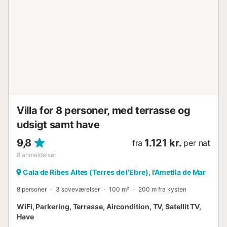
Villa for 8 personer, med terrasse og
udsigt samt have
9,8
1.121 kr.
fra
per nat
8
anmeldelser
Cala de Ribes Altes (Terres de l'Ebre), l'Ametlla de Mar
8 personer
3 soveværelser
100 m²
200 m fra kysten
WiFi, Parkering, Terrasse, Aircondition, TV, Satellit TV,
Have