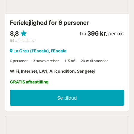
kvarteret Montgó, 900 meter fra stranden Cala Montgó og
3 km fra centrum af L'Escala. Dette er en rolig boligzone
omgivet af natur. Huset vender mod s...
Ferielejlighed for 6 personer
8,8
396 kr.
fra
per nat
94
anmeldelser
La Creu (l'Escala), l'Escala
6 personer
3 soveværelser
115 m²
20 m til stranden
WiFi, Internet, LAN, Aircondition, Sengetøj
GRATIS afbestilling
Se tilbud