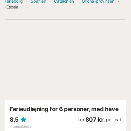
Feriebolig
Spanien
Catalonien
Girona-provinsen
l'Escala
Ferieudlejning for 6 personer, med have
8,5
807 kr.
fra
per nat
4
anmeldelser