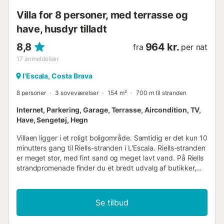
Villa for 8 personer, med terrasse og
have, husdyr tilladt
8,8
964 kr.
fra
per nat
17
anmeldelser
l'Escala, Costa Brava
8 personer
3 soveværelser
154 m²
700 m til stranden
Internet, Parkering, Garage, Terrasse, Aircondition, TV,
Have, Sengetøj, Hegn
Villaen ligger i et roligt boligområde. Samtidig er det kun 10
minutters gang til Riells-stranden i L'Escala. Riells-stranden
er meget stor, med fint sand og meget lavt vand. På Riells
strandpromenade finder du et bredt udvalg af butikker,
restauranter, barer, underholdningssteder, supermarkeder,
vandsportsaktiviteter osv. Huset har en meget
komfortabel stue, et stort og moderne køkken, meget
Se tilbud
veludstyret og åbent til spisestuen med adgang til
terrassen og haven. Tre soveværelser: to med en