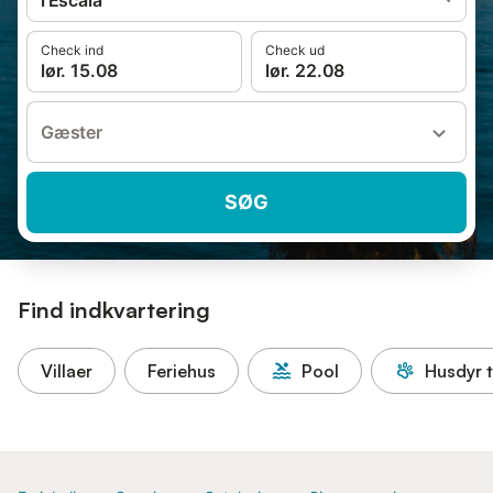
l'Escala
Check ind
Check ud
lør. 15.08
lør. 22.08
Gæster
SØG
Find indkvartering
Villaer
Feriehus
Pool
Husdyr t