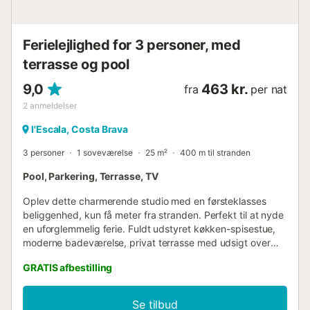
Ferielejlighed for 3 personer, med
terrasse og pool
9,0
463 kr.
fra
per nat
2
anmeldelser
l'Escala, Costa Brava
3 personer
1 soveværelse
25 m²
400 m til stranden
Pool, Parkering, Terrasse, TV
Oplev dette charmerende studio med en førsteklasses
beliggenhed, kun få meter fra stranden. Perfekt til at nyde
en uforglemmelig ferie. Fuldt udstyret køkken-spisestue,
moderne badeværelse, privat terrasse med udsigt over
haven og den fælles pool. Lyst og indbydende rum.
GRATIS afbestilling
Beliggende i det smukke område L'Escala, omgivet af
Middelhavets ro og i kort afstand fra restauranter, butikker
og fritidsaktiviteter. For mere information tøv ikke med at
Se tilbud