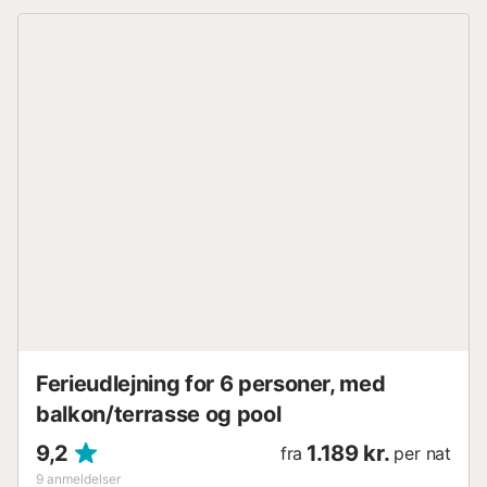
benyttelse: vaskemaskine. Internet (trådløs LAN [WLAN]).
Bemærk venligst: TV kun ES. HUTG047963
ESFCTU00001701000034320500000000000000HUTG-
047963-070...
Ferieudlejning for 6 personer, med
balkon/terrasse og pool
9,2
1.189 kr.
fra
per nat
9
anmeldelser