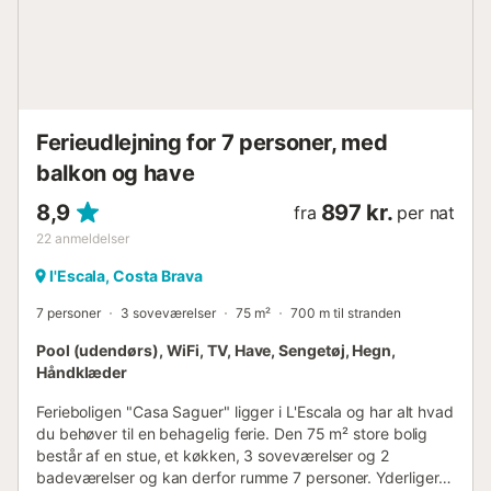
Ferieudlejning for 7 personer, med
balkon og have
8,9
897 kr.
fra
per nat
22
anmeldelser
l'Escala, Costa Brava
7 personer
3 soveværelser
75 m²
700 m til stranden
Pool (udendørs), WiFi, TV, Have, Sengetøj, Hegn,
Håndklæder
Ferieboligen "Casa Saguer" ligger i L'Escala og har alt hvad
du behøver til en behagelig ferie. Den 75 m² store bolig
består af en stue, et køkken, 3 soveværelser og 2
badeværelser og kan derfor rumme 7 personer. Yderligere