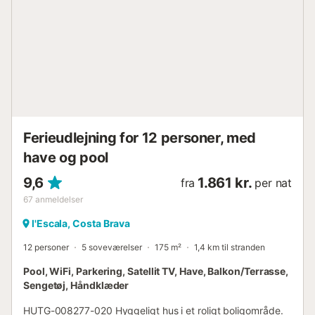
dobbeltværelser (et med eget badeværelse), to komplette
badeværelser og et kontor. Hele huset er meget velholdt
og kendetegnes ved sine rummelige områder og store
mængde lys. I alt kan 8 personer sove i villaen (2
dobbeltsenge, 4 enkeltsenge). Ankomst: fra kl. 17:00 til
20:00 mandag til lørdag. For ankomst søndag eller på
helligdage, kontakt bureauet. Afhentningssted for nøgler:
bureauet. Der betales et depositum på 300€ med kort ved
ankomst, som refunderes inden for 7 dage efter afrejse.
Senget...
Ferieudlejning for 12 personer, med
have og pool
9,6
1.861 kr.
fra
per nat
67
anmeldelser
l'Escala, Costa Brava
12 personer
5 soveværelser
175 m²
1,4 km til stranden
Pool, WiFi, Parkering, Satellit TV, Have, Balkon/Terrasse,
Sengetøj, Håndklæder
HUTG-008277-020 Hyggeligt hus i et roligt boligområde.