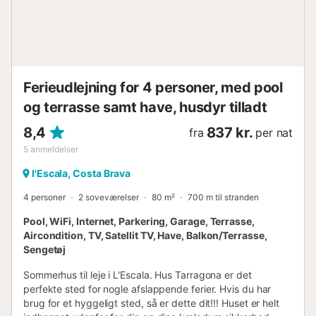
Ferieudlejning for 4 personer, med pool
og terrasse samt have, husdyr tilladt
8,4
837 kr.
fra
per nat
5
anmeldelser
l'Escala, Costa Brava
4 personer
2 soveværelser
80 m²
700 m til stranden
Pool, WiFi, Internet, Parkering, Garage, Terrasse,
Aircondition, TV, Satellit TV, Have, Balkon/Terrasse,
Sengetøj
Sommerhus til leje i L'Escala. Hus Tarragona er det
perfekte sted for nogle afslappende ferier. Hvis du har
brug for et hyggeligt sted, så er dette dit!!! Huset er helt