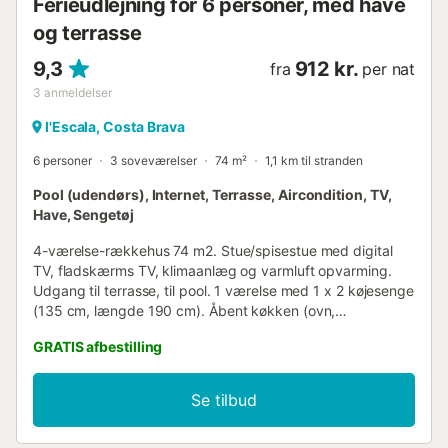
Ferieudlejning for 6 personer, med have
og terrasse
9,3
912 kr.
fra
per nat
3
anmeldelser
l'Escala, Costa Brava
6 personer
3 soveværelser
74 m²
1,1 km til stranden
Pool (udendørs), Internet, Terrasse, Aircondition, TV,
Have, Sengetøj
4-værelse-rækkehus 74 m2. Stue/spisestue med digital
TV, fladskærms TV, klimaanlæg og varmluft opvarming.
Udgang til terrasse, til pool. 1 værelse med 1 x 2 køjesenge
(135 cm, længde 190 cm). Åbent køkken (ovn,
opvaskemaskine, 4 keramiske kogeplader, mikroovn,
GRATIS afbestilling
fryser, elektrisk kaffemaskine). Brus/WC. Klimaanlæg.
Overetage: 1 værelse med 1 udtræksseng (2 pers. 2 x 90
cm, længde 190 cm). 1 værelse med 1 fransk seng (150
Se tilbud
cm, længde 190 cm). Udgang til terrasse. Bad/bidet/WC.
Havemøbler. Udsigt over svimmingpoolen og have. Til