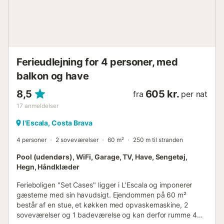
Ferieudlejning for 4 personer, med
balkon og have
8,5
605 kr.
fra
per nat
17
anmeldelser
l'Escala, Costa Brava
4 personer
2 soveværelser
60 m²
250 m til stranden
Pool (udendørs), WiFi, Garage, TV, Have, Sengetøj,
Hegn, Håndklæder
Ferieboligen "Set Cases" ligger i L'Escala og imponerer
gæsterne med sin havudsigt. Ejendommen på 60 m²
består af en stue, et køkken med opvaskemaskine, 2
soveværelser og 1 badeværelse og kan derfor rumme 4