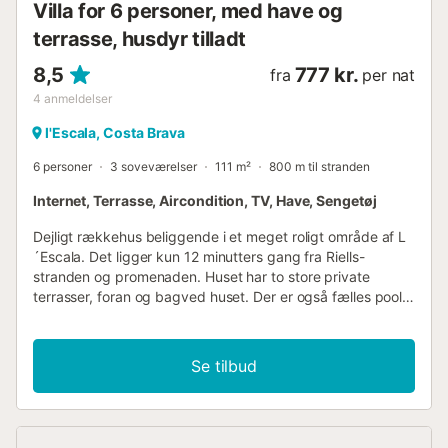
Villa for 6 personer, med have og
terrasse, husdyr tilladt
8,5
777 kr.
fra
per nat
4
anmeldelser
l'Escala, Costa Brava
6 personer
3 soveværelser
111 m²
800 m til stranden
Internet, Terrasse, Aircondition, TV, Have, Sengetøj
Dejligt rækkehus beliggende i et meget roligt område af L
´Escala. Det ligger kun 12 minutters gang fra Riells-
stranden og promenaden. Huset har to store private
terrasser, foran og bagved huset. Der er også fælles pool,
som KUN er tilgængelig fra juni til slutningen af september.
Riells-strandpromenaden tilbyder et bredt udvalg af
butikker, restauranter, fritidsaktiviteter for børn,
Se tilbud
supermarkeder, vandaktiviteter osv. Huset er fordelt på to
etager. Det består af et soveværelse med dobbeltseng, et
soveværelse med køjeseng og et soveværelse med to
enkeltsenge. Der er aircondition i spisestuen og gangen.