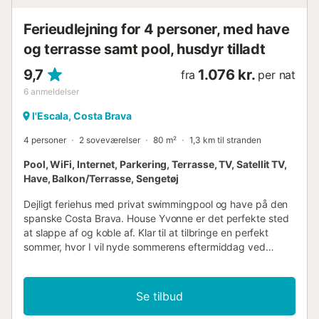
Ferieudlejning for 4 personer, med have
og terrasse samt pool, husdyr tilladt
9,7
1.076 kr.
fra
per nat
6
anmeldelser
l'Escala, Costa Brava
4 personer
2 soveværelser
80 m²
1,3 km til stranden
Pool, WiFi, Internet, Parkering, Terrasse, TV, Satellit TV,
Have, Balkon/Terrasse, Sengetøj
Dejligt feriehus med privat swimmingpool og have på den
spanske Costa Brava. House Yvonne er det perfekte sted
at slappe af og koble af. Klar til at tilbringe en perfekt
sommer, hvor I vil nyde sommerens eftermiddag ved
poolen eller i en solseng med en bog eller en sangria samt
et godt måltid på terrassen om aftenen. Grunden er helt
indhegnet og kæledyrsvenlig. Boligen er hyggelig og
Se tilbud
ligger i et roligt område foran fyrreskoven. Den er opdelt i
et fuldt udstyret køkken, en stor stue med udgang til den