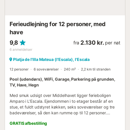
Ferieudlejning for 12 personer, med
have
9,8
2.130 kr.
fra
per nat
6
anmeldelser
Platja de l'Illa Mateua (l'Escala), l'Escala
12 personer
6 soveværelser
240 m²
2,2 km til stranden
Pool (udendørs), WiFi, Garage, Parkering på grunden,
TV, Have, Hegn
Med smuk udsigt over Middelhavet ligger ferieboligen
Amparo i L'Escala. Ejendommen i to etager består af en
stue, et fuldt udstyret køkken, seks soveværelser og tre
badeværelser, så den kan rumme op til 12 personer.
Yderligere faciliteter inkluderer Wi-Fi, fjernsyn, ventilatorer
GRATIS afbestilling
og en vaskemaskine. Denne ejendom tilbyder et privat