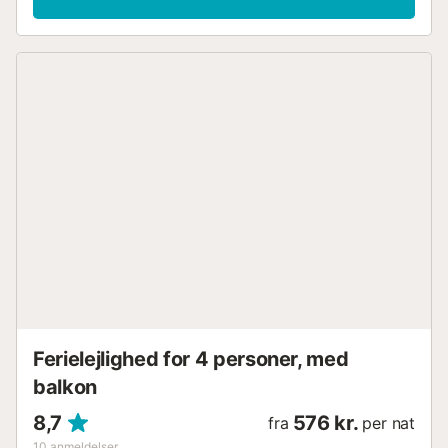
kontakte os....
Ferielejlighed for 4 personer, med
balkon
8,7
576 kr.
fra
per nat
10
anmeldelser