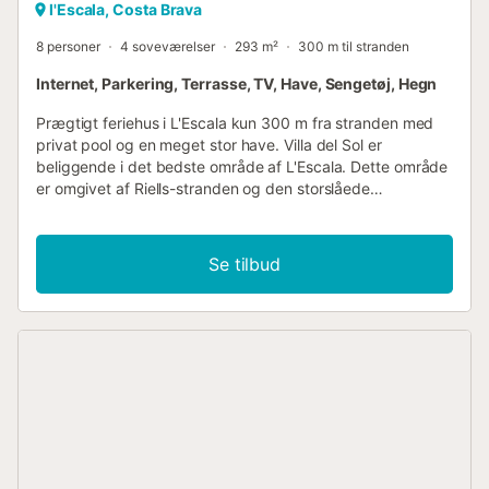
l'Escala, Costa Brava
8 personer
4 soveværelser
293 m²
300 m til stranden
Internet, Parkering, Terrasse, TV, Have, Sengetøj, Hegn
Prægtigt feriehus i L'Escala kun 300 m fra stranden med
privat pool og en meget stor have. Villa del Sol er
beliggende i det bedste område af L'Escala. Dette område
er omgivet af Riells-stranden og den storslåede
strandpromenade med udsigt over hele bugten og
Pyrenæerne. Huset har en vidunderlig have på 870 m2
med privat pool, en overdækket terrasse til udendørs
Se tilbud
spisning og en grill. Huset er perfekt beliggende, kun 300
meter fra Riells-stranden i L'Escala og 350 m fra
restauranterne, butikkerne, legepladsen og ugentlig
marked. Dette hus er designet til en ferie med stor nydelse
og komfort! Huset består af to etager. I stueetagen finder
vi en rummelig spisestue med udgang til haven, et
hyggeligt og fuldt udstyret køkken med separat
spiseplads og udgang til det fri, to dobbeltværelser og et
komplet badeværelse. På første sal er der en stor stue
med pejs og udgang til terrasse og have, to