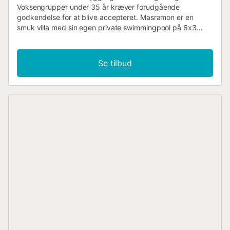
Voksengrupper under 35 år kræver forudgående
godkendelse for at blive accepteret. Masramon er en
smuk villa med sin egen private swimmingpool på 6x3
meter, med udsigt over Montgrí Park og 900 meter fra
stranden. Den består af en suite og fire dobbeltværelser,
to med dobbeltsenge, et med to enkeltsenge og et med to
Se tilbud
køjesenge. Stuen og spisestuen har udgang til terrassen
og haven. I stuen er der to sofaer, to lænestole og en pejs.
Spisestuen har plads til op til tolv personer. Der er tre
komplette badeværelser med bruser. Køkkenet er fuldt
udstyret. Huset har en terrasse med et spisebord til op til
tolv personer og et solbadningsområde med liggestole.
Haven har græsplæner og hjemmehørende planter og
træer. Der er også en grill og privat parkering til tre biler.
Husets areal er 175 kvadratmeter fordelt på én etage,
velegnet til op til tolv personer. Grundens areal er 1000
kvadratmeter. Alle værelser har udvendige aspekter og får
masser af lys og sol. Senge størrelser: Suite med
dobbeltseng: 90x190 (2) Dobbeltværelse: 140x190 og
150x190 Enkeltsenge: 80x190 (2) og 90x190 (4)
Swimmingpool: Åben fra april til oktober inklusive GPS-
koordinater: 42.1118355, 3.1600591 Masramon ligger i