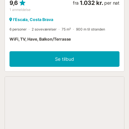
9,6
1.032 kr.
fra
per nat
1
anmeldelse
l'Escala, Costa Brava
6 personer
2 soveværelser
75 m²
900 m til stranden
WiFi, TV, Have, Balkon/Terrasse
Se tilbud