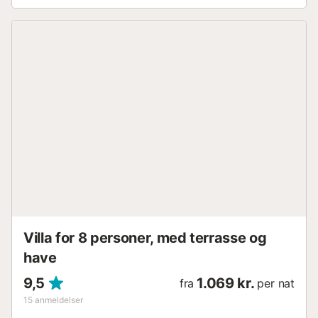
møblerede terrasse, to soveværelser og et komplet
badeværelse. Desuden er der et andet badeværelse med
brusebad og toiletter på bagsiden samt en
parkeringsplads på grunden til din bil. Huset har også
gratis Wifi og en opvaskemaskine. Fra hus Yvonne kan du
gå en dejlig tur eller cykle til den smukke bugt Montgo og
dens restauranter og barer. De ligger kun få minutter væk,
og det samme gør den største strand i Riells. L'Escala er en
dynamisk landsby på Middelhavskysten, hvor I finder et
stort udvalg af vand-, gastronomiske og kulturelle
aktiviteter....
Villa for 8 personer, med terrasse og
have
9,5
1.069 kr.
fra
per nat
15
anmeldelser