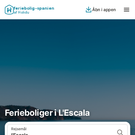
feriebolig-spanien
Åbn i appen
af Holidu
Ferieboliger i L'Escala
Rejsemål