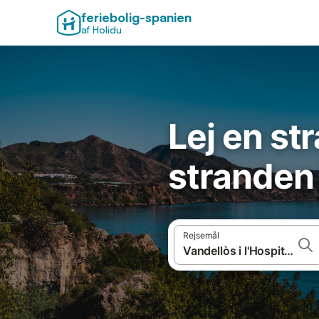
feriebolig-spanien
af Holidu
Lej en str
stranden i
Rejsemål