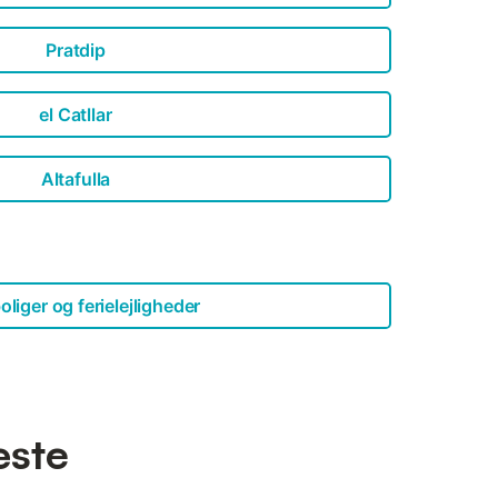
Pratdip
el Catllar
Altafulla
oliger og ferielejligheder
æste