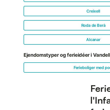
Creixell
Roda de Berà
Alcanar
Ejendomstyper og ferieidéer i Vandellòs
Ferieboliger med po
Feri
l'In