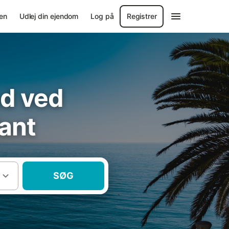
en
Udlej din ejendom
Log på
Registrer
hed ved
fant
SØG