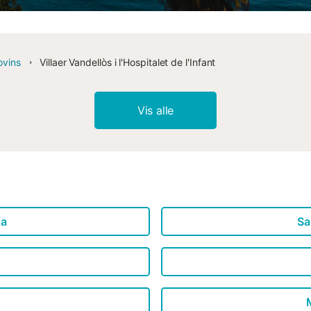
ovins
Villaer Vandellòs i l'Hospitalet de l'Infant
Vis alle
ja
Sa