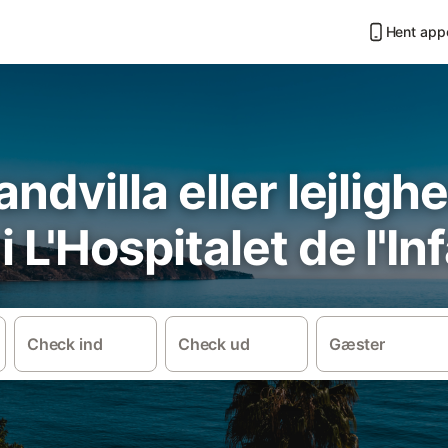
Hent app
andvilla eller lejlig
 L'Hospitalet de l'In
Check ind
Check ud
Gæster