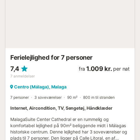
gang fra lejligheden. Togstationen María Zambrano ligger
2,3 km væk. Oplev byen med Holidays2Málaga! Komfort
og ro er to ord, der bedst beskriver denne lejlighed, der
har en maksimal kapacitet til 3 personer. Det ligger et par
meter fra hovedtorvet i Málaga, og det består af et
soveværelse med dobbeltseng og brusebad. Stuen /
spisestuen har et åbent køkken, der er fuldt udstyret med
køkkenudstyr og apparater til at gøre dit ophold
behageligt. Det h...
Ferielejlighed for 7 personer
7,4
1.009 kr.
fra
per nat
7
anmeldelser
Centro (Málaga), Malaga
7 personer
3 soveværelser
90 m²
800 m til stranden
Internet, Aircondition, TV, Sengetøj, Håndklæder
MalagaSuite Center Cathedral er en rummelig og
komfortabel lejlighed på 90m² beliggende midt i Málagas
historiske centrum. Denne lejlighed har 3 soveværelser og
plads til 7 personer. Den ligger på Calle Litoral, en af