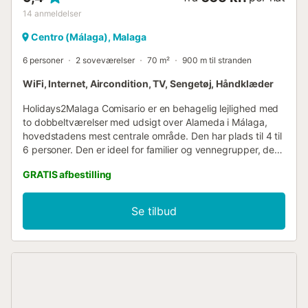
14
anmeldelser
Centro (Málaga), Malaga
6 personer
2 soveværelser
70 m²
900 m til stranden
WiFi, Internet, Aircondition, TV, Sengetøj, Håndklæder
Holidays2Malaga Comisario er en behagelig lejlighed med
to dobbeltværelser med udsigt over Alameda i Málaga,
hovedstadens mest centrale område. Den har plads til 4 til
6 personer. Den er ideel for familier og vennegrupper, der
ønsker at nyde Málaga by på den bedst mulige
GRATIS afbestilling
beliggenhed, Alameda Principal, langs hvilken man finder
flere taxa- og busstoppesteder. Lejligheden Comisario på
2. sal, helt ny, har et badeværelse med stort brusebad
Se tilbud
samt et vaskerum og et fuldt udstyret køkken med
køkkengrej og de nødvendige apparater til at gøre
opholdet hjemligt: opvaskemaskine, vaskemaskine,
køleskab, mikroovn, kaffemaskine, elkedel, brødrister osv.
Den har en rummelig, moderne og hyggelig stue/spisestue
i bløde farver, der skaber en afslappende atmosfære.
Aircondition og gratis WIFI. La Alameda Principal