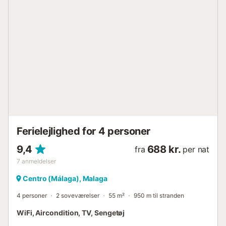
(Hovedboulevarden). La Alameda Principal ligger få meter
fra Calle Larios, centrum for det historiske centrum og
uden tvivl Málagas mest berømte kommercielle gade, der
forbinder Plaza de la Constitución og Plaza de La Marina.
Málaga Katedral ligger mindre end 300 meter væk.
Thyssen Museet og Picasso Museet ligger mindre end 500
meter væk. Plaza de la Merced og Picassos fødested
ligger mindre end 600 meter væk. Málaga Havn, det nye
havneområde Muelle Uno og Pompidou Museet ligger kun
500 meter væk. Promenader er nok det, vi mest forbinder
med en ferie ved havet. Promenaden i Málaga ligge...
Ferielejlighed for 4 personer
9,4
688 kr.
fra
per nat
7
anmeldelser
Centro (Málaga), Malaga
4 personer
2 soveværelser
55 m²
950 m til stranden
WiFi, Aircondition, TV, Sengetøj