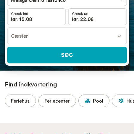
Malaga Centro Historico
Check ind
Check ud
lør. 15.08
lør. 22.08
Gæster
SØG
Find indkvartering
Feriehus
Feriecenter
Pool
Hus