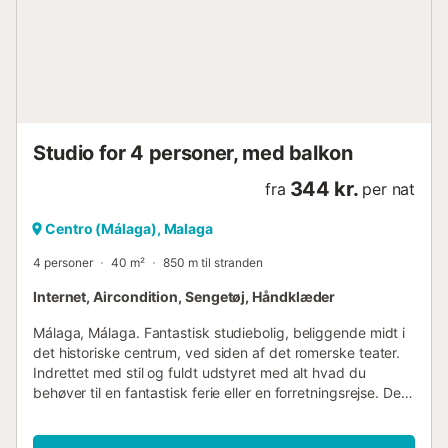
støj fra biler eller diskoteker, når din dag er omme. Nøgler
afhentes på: Calle Barroso, nr. 17 Vi minder om, at der ved
check-in er krav om betaling af depositum for lejligheden
med kreditkort. Der tilbageholdes 150€ på din konto, som
returneres efter check-ud, når rengøringen har bekræftet,
at alt er i orden. AFSTAND TIL VIGTIGSTE ATTRAKTIONER:
6 min. gang til KATEDRALEN (Hovedmonument) 2 min.
Studio for 4 personer, med balkon
gang til MUSEUM CARMEN THYSEN ...
344 kr.
fra
per nat
Centro (Málaga), Malaga
4 personer
40 m²
850 m til stranden
Internet, Aircondition, Sengetøj, Håndklæder
Málaga, Málaga. Fantastisk studiebolig, beliggende midt i
det historiske centrum, ved siden af det romerske teater.
Indrettet med stil og fuldt udstyret med alt hvad du
behøver til en fantastisk ferie eller en forretningsrejse. Den
har et køkken og et badeværelse, komplet udstyret.
Boligen er desuden udstyret med følgende faciliteter: