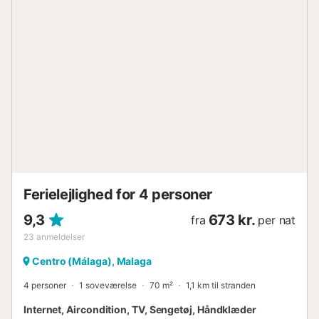
at føle sig hjemme. Det er uden tvivl en af de bedste
muligheder for dem, der søger at nyde tid med familie eller
venner i et eksklusivt og anderledes rum, varmt, men
alligevel moderne, lokalt, men sofistikeret, og med
komforten af en uovertruffen beliggenhed i byens
centrum. I nærheden finder du et bredt udvalg af
restauranter, lokale butikker samt fritids- og kulturtilbud.
Desuden kan du med en behagelig gåtur på 10 minutter,
gennem de maleriske gader i centrum, nå andre
sofistikerede områder af byen, såsom La Malagueta og
dens strande, Pompidou-museet og tyrefægterarenaen....
Ferielejlighed for 4 personer
9,3
673 kr.
fra
per nat
23
anmeldelser
Centro (Málaga), Malaga
4 personer
1 soveværelse
70 m²
1,1 km til stranden
Internet, Aircondition, TV, Sengetøj, Håndklæder