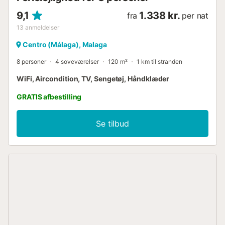
9,1
1.338 kr.
fra
per nat
13
anmeldelser
Centro (Málaga), Malaga
8 personer
4 soveværelser
120 m²
1 km til stranden
WiFi, Aircondition, TV, Sengetøj, Håndklæder
GRATIS afbestilling
Se tilbud