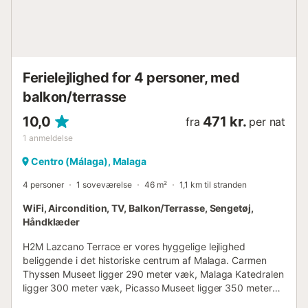
meter væk. Herfra kan du tage hvor som helst på Costa
del Sol eller selve lufthavnen. Forbindelsen er perfekt. Kun
5 minutters gang derfra ligger Atarazanas Marked, en
bygning fra det 14. århundrede. Tog- og AVE-stationen
María Zambrano...
Ferielejlighed for 4 personer, med
balkon/terrasse
10,0
471 kr.
fra
per nat
1
anmeldelse
Centro (Málaga), Malaga
4 personer
1 soveværelse
46 m²
1,1 km til stranden
WiFi, Aircondition, TV, Balkon/Terrasse, Sengetøj,
Håndklæder
H2M Lazcano Terrace er vores hyggelige lejlighed
beliggende i det historiske centrum af Malaga. Carmen
Thyssen Museet ligger 290 meter væk, Malaga Katedralen
ligger 300 meter væk, Picasso Museet ligger 350 meter
væk, hans fødested ligger kun 500 meter væk, Malaga