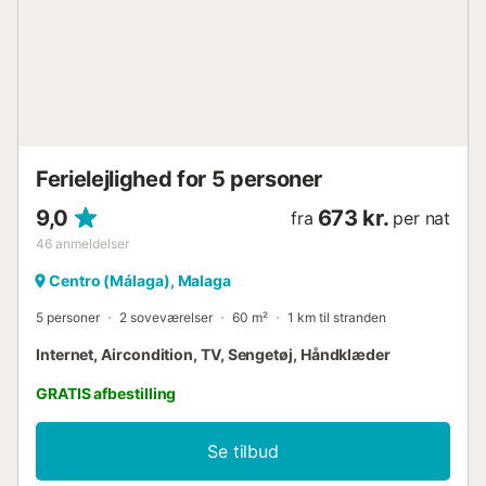
Ferielejlighed for 5 personer
9,0
673 kr.
fra
per nat
46
anmeldelser
Centro (Málaga), Malaga
5 personer
2 soveværelser
60 m²
1 km til stranden
Internet, Aircondition, TV, Sengetøj, Håndklæder
GRATIS afbestilling
Se tilbud