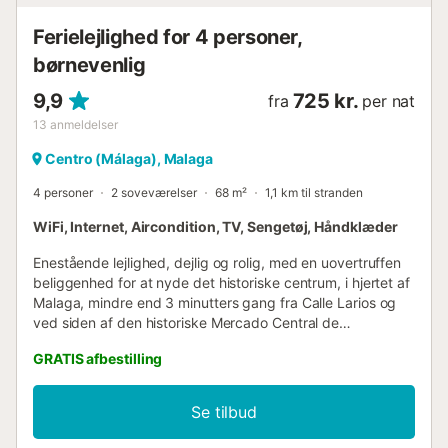
Ferielejlighed for 4 personer,
børnevenlig
9,9
725 kr.
fra
per nat
13
anmeldelser
Centro (Málaga), Malaga
4 personer
2 soveværelser
68 m²
1,1 km til stranden
WiFi, Internet, Aircondition, TV, Sengetøj, Håndklæder
Enestående lejlighed, dejlig og rolig, med en uovertruffen
beliggenhed for at nyde det historiske centrum, i hjertet af
Malaga, mindre end 3 minutters gang fra Calle Larios og
ved siden af den historiske Mercado Central de
Atarazanas. Det ligger mellem den livlige Plaza de Camas
GRATIS afbestilling
og Alameda Principal. Det er ideelt for par og familier og
har et soveværelse med en dobbeltseng og et andet
værelse med to enkeltsenge. Køkkenet er fuldt udstyret og
Se tilbud
stuen åbner sine vinduer til den smukke gade, hvor
lejligheden ligger, hvor du kan se nogle af de mest