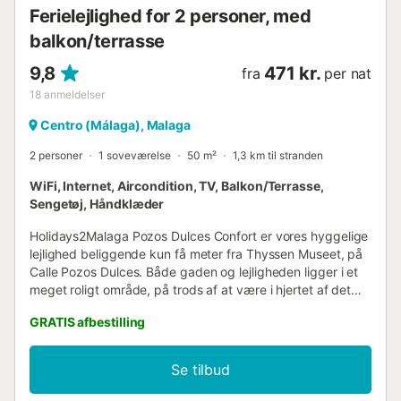
Ferielejlighed for 2 personer, med
balkon/terrasse
9,8
471 kr.
fra
per nat
18
anmeldelser
Centro (Málaga), Malaga
2 personer
1 soveværelse
50 m²
1,3 km til stranden
WiFi, Internet, Aircondition, TV, Balkon/Terrasse,
Sengetøj, Håndklæder
Holidays2Malaga Pozos Dulces Confort er vores hyggelige
lejlighed beliggende kun få meter fra Thyssen Museet, på
Calle Pozos Dulces. Både gaden og lejligheden ligger i et
meget roligt område, på trods af at være i hjertet af det
historiske centrum. Vi kan nå Plaza de la Constitución på
GRATIS afbestilling
kun 2 minutters gang. Det er en dejlig etværelses lejlighed
med et badeværelse med bruser og en stue-spisestue
med integreret køkken. Både stuen og soveværelset har
Se tilbud
en altan med udsigt over bygningens gårdhave, hvilket
gør det til en rolig lejlighed, perfekt til at slappe af og nyde