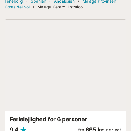
Feriebolig
Spanien
Andalusien
Málaga Provinsen
Costa del Sol
Malaga Centro Historico
Ferielejlighed for 6 personer
9,4
665 kr.
fra
per nat