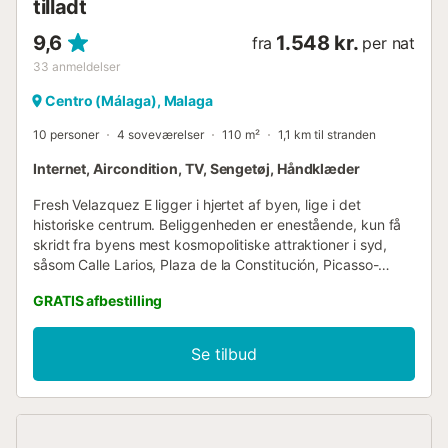
tilladt
9,6
1.548 kr.
fra
per nat
33
anmeldelser
Centro (Málaga), Malaga
10 personer
4 soveværelser
110 m²
1,1 km til stranden
Internet, Aircondition, TV, Sengetøj, Håndklæder
Fresh Velazquez E ligger i hjertet af byen, lige i det
historiske centrum. Beliggenheden er enestående, kun få
skridt fra byens mest kosmopolitiske attraktioner i syd,
såsom Calle Larios, Plaza de la Constitución, Picasso-
museet, Thyssen-museet og katedralen. Denne lejlighed
GRATIS afbestilling
består af fire værelser med stor personlighed, dekoreret
og designet med detaljer og materialer af høj kvalitet. De
er udstyret med sengetøj og håndklæder i 100% økologisk
Se tilbud
bomuld og fremhæver deres komfort med eget
badeværelse i hvert af dem. Stuen er meget komfortabel
og rummelig. Den har Smart TV, en dobbelt sovesofa og
store vinduer, der giver masser af lys til boligen. Køkkenet
er fuldt udstyret og har alt, hvad vores gæster behøver for