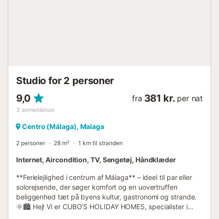
Studio for 2 personer
9,0
381 kr.
fra
per nat
3
anmeldelser
Centro (Málaga), Malaga
2 personer
28 m²
1 km til stranden
Internet, Aircondition, TV, Sengetøj, Håndklæder
**Ferielejlighed i centrum af Málaga** – ideel til par eller
solorejsende, der søger komfort og en uovertruffen
beliggenhed tæt på byens kultur, gastronomi og strande.
🌞🏙️ Hej! Vi er CUBO'S HOLIDAY HOMES, specialister i
ferieboliger siden 2005. Denne ferielejlighed i Málaga