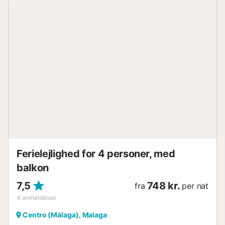
turistattraktioner, restauranter og barer lige ved hånden.
15 km fra lufthavnen, 1 kilometer fra stranden og
beliggende midt i den historiske bymidte....
Ferielejlighed for 4 personer, med
balkon
7,5
748 kr.
fra
per nat
4
anmeldelser
Centro (Málaga), Malaga