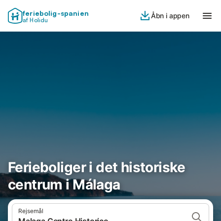
feriebolig-spanien
Åbn i appen
af Holidu
Ferieboliger i det historiske
centrum i Málaga
Rejsemål