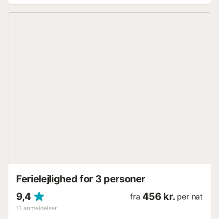
en god hvile efter en travl dag med sightseeing og
turisme. Den har Wi-Fi og centraliseret aircondition
(køling/opvarmning). Ekstra Vuggen koster 5,00 € ekstra
pr. dag. Babysættet (vugge, høj stol, bad) koster 10,00 €
ekstra pr. dag. Du har også mulighed for at anmode om
personlig check-in i lejligheden mod et ekstra gebyr på
50,00 €. Hvis dette er tilfældet, bedes du give os besked
på forhånd for at arrangere det....
Ferielejlighed for 3 personer
9,4
456 kr.
fra
per nat
11
anmeldelser