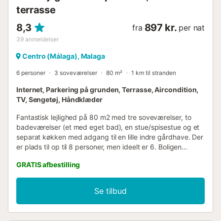
terrasse
8,3
897 kr.
fra
per nat
39
anmeldelser
Centro (Málaga), Malaga
6 personer
3 soveværelser
80 m²
1 km til stranden
Internet, Parkering på grunden, Terrasse, Aircondition,
TV, Sengetøj, Håndklæder
Fantastisk lejlighed på 80 m2 med tre soveværelser, to
badeværelser (et med eget bad), en stue/spisestue og et
separat køkken med adgang til en lille indre gårdhave. Der
er plads til op til 8 personer, men ideelt er 6. Boligen
bevarer de originale detaljer som lofter i naturtræ, originale
GRATIS afbestilling
behandlede murstensvægge og hydrauliske flisegulve. To
af soveværelserne har dobbeltsenge, og det andet har en
køjeseng. Der er en sovesofa i stuen. Boligen er fuldt
Se tilbud
møbleret og udstyret til at nyde dit ophold i Málaga. Der er
aircondition i alle rum. Bygning med elevator, beliggende
få meter fra Plaza de la Merced, med de vigtigste