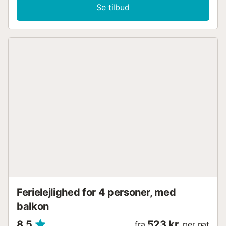
elevator, internet (Wi-Fi), hårtørrer, altan, aircondition
Se tilbud
(varm/kold), aircondition i hele huset, 1 TV, satellit. I det
åbne vitrokeramiske køkken finder du køleskab, mikroovn,
fryser, service/bestik, køkkenredskaber, kaffemaskine,
brødrister og elkedel. I omgivelserne finder du hele det
kulturelle, gastronomiske og fritidstilbud, som byen Málaga
har at byde på. Ejendommen ligger 100 m fra det
romerske teater, 100 m fra Picasso-museet, 500 m fra
Carmen Thyssen-museet, 300 m fra Minimarket
supermarked, 500 m fra busstationen, 2 km fra
togstationen Estación María Zambrano, 2 km fra
sandstranden Playa de la Malagueta, 7 km fra golfbanen El
Candado Golf, 15 km fra AGP Málaga lufthavn, 15 km fra
vandlandet Aqualand (Torremolinos), 20 km fra
forlystelsesparken Tivoli World, 150 km fra skisportsstedet
Sierra Nevada. Huset er beliggende i et godt forbundet
kvarter i centrum af byen....
Ferielejlighed for 4 personer, med
balkon
8,5
523 kr.
fra
per nat