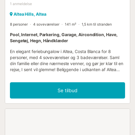
1
anmeldelse
Altea Hills, Altea
8 personer
4 soveværelser
141 m²
1,5 km til stranden
Pool, Internet, Parkering, Garage, Aircondition, Have,
Sengetøj, Hegn, Håndklæder
En elegant feriebungalow i Altea, Costa Blanca for 8
personer, med 4 soveværelser og 3 badeværelser. Saml
din familie eller dine nærmeste venner, og gør jer klar til en
rejse, I sent vil glemme! Beliggende i udkanten af Altea
Hills er dette familiehus "Casa Altea" det perfekte
samlingssted for en vidunderlig ferie. Den friske indretning
og interiøret er smukke. Gourmetkøkkenet og den
Se tilbud
imponerende store stue vil være det perfekte sted at
mødes og slappe af efter en dag på stranden. Stuen har
smart-tv, gratis wifi (fiberoptik), en komfortabel sofa,
aircondition, og pejsen vil hjælpe jer med at tilbringe de
kølige aftener, mens I nyder en bog eller et familie kortspil.
Køkkenet er udstyret med alle nødvendige apparater og
køkkengrej for at nyde en behagelig spiseoplevelse.