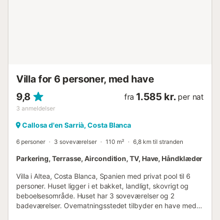
bad/bruser kombination, bidet og toilet badeværelse med
håndvask, bruser og toilet Udenfor villaen indhegnet grund
privat pool måler 8m x 4m og 1,1m dyb have med grus,
træer og havemøbler med liggestole 3 terrasser grill
udendørs siddeområde og udendørs spisestue 2 private
parkeringspladser Mere information nærmeste by: Altea
(inden for 1000 meter fra villaen) nærmeste flodbred eller
kyst: Altea (inden for 1000 meter fra villa...
Villa for 6 personer, med have
9,8
1.585 kr.
fra
per nat
3
anmeldelser
Callosa d'en Sarrià, Costa Blanca
6 personer
3 soveværelser
110 m²
6,8 km til stranden
Parkering, Terrasse, Aircondition, TV, Have, Håndklæder
Villa i Altea, Costa Blanca, Spanien med privat pool til 6
personer. Huset ligger i et bakket, landligt, skovrigt og
beboelsesområde. Huset har 3 soveværelser og 2
badeværelser. Overnatningsstedet tilbyder en have med
grus og en vidunderlig udsigt over dalen og bjergene.