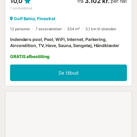
10,0
3.102 kr.
fra
per nat
1
anmeldelse
Golf Bahia, Finestrat
12 personer
7 soveværelser
534 m²
3,1 km til stranden
Indendørs pool, Pool, WiFi, Internet, Parkering,
Aircondition, TV, Have, Sauna, Sengetøj, Håndklæder
GRATIS afbestilling
Se tilbud