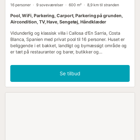
16 personer
9 soveværelser
600 m²
8,9 km til stranden
Pool, WiFi, Parkering, Carport, Parkering på grunden,
Aircondition, TV, Have, Sengetøj, Håndklæder
Vidunderlig og klassisk villa i Callosa d'En Sarria, Costa
Blanca, Spanien med privat pool til 16 personer. Huset er
beliggende i et bakket, landligt og bymæssigt område og
er tæt på restauranter og barer, butikker og
supermarkeder. Villaen har 9 soveværelser, 5
badeværelser og 2 gæstetoiletter, fordelt over 4 etager.
Indkvarteringen tilbyder en have med grus og træer, en
Se tilbud
vidunderlig pool, betagende udsigt over bjergene og smuk
udsigt over byen. Dens komfort og nærhed til
indkøbsmuligheder, sportsaktiviteter, natteliv,
seværdigheder og kultur gør denne villa til det ideelle valg
for at tilbringe ferien i Spanien med familie eller venner.
Indvendig i villaen stor villa i 4 niveauer stue/spisestue
med fjernsyn og loftsventilator spisestue med aircondition
og fjernsyn pejs i stuen (brænde) 4 balkoner, hvoraf 2 er
overdækkede 9 soveværelser, 5 badeværelser og 2
gæstetoiletter vaskerum med vaskemaskine og
tørretumbler Køkkener køkken med gaskomfur, elektrisk