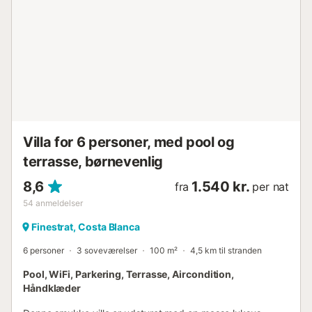
restauranter. Der er gratis parkering på ejendommen.
Kæledyr er ikke tilladt. Villaen opkræver
rengøringsgebyrer, omkostninger til håndklæder og
sengelinned (tilgængelige mod et ekstra gebyr) og et
depositum pr. ophold, som skal betales direkte til ejeren
via bankoverførsel senest seks uger før check-in datoen.
Elomkostninger opkræves pr. kWh. Gæster, der booker
mindre end seks uger før check-in, skal foretage disse
betalinger umiddelbart efter booking....
Villa for 6 personer, med pool og
terrasse, børnevenlig
8,6
1.540 kr.
fra
per nat
54
anmeldelser
Finestrat, Costa Blanca
6 personer
3 soveværelser
100 m²
4,5 km til stranden
Pool, WiFi, Parkering, Terrasse, Aircondition,
Håndklæder