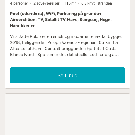
4 personer
2 soveværelser
115 m²
6,8 km til stranden
Pool (udendørs), WiFi, Parkering på grunden,
Aircondition, TV, Satellit TV, Have, Sengetøj, Hegn,
Håndklæder
Villa Jade Polop er en smuk og moderne ferievilla, bygget i
2018, beliggende i Polop i Valencia-regionen, 65 km fra
Alicante lufthavn. Centralt beliggende i hjertet af Costa
Blanca Nord i Spanien er det det ideelle sted for dig at
slappe af, men også en perfekt base for udflugter. Du kan
leje dette moderne feriehus til en ferie eller til at tilbringe
vinteren i det sunde klima på Costa Blanca. Villa Jade er
Se tilbud
virkelig enestående og udstyret med al komfort. Villaen er
smukt og roligt beliggende med luksuriøse finish. Der er en
stor terrasse med en privat pool på 7 x 4 meter, og
bjergudsigten er betagende. I det fuldt udstyrede køkken
finder du en opvaskemaskine, køleskab med fryser,
kombiovn og en kaffemaskine. Nyd din morgenkaffe på
terrassen og spis morgenmad i morgensolen. Der er sol fra
morgen til aften, og under pergolaen kan du nyde
forfriskende skygge. I nærheden finder du et
supermarked, apotek, læge og forskellige barer og