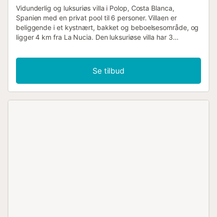
Vidunderlig og luksuriøs villa i Polop, Costa Blanca,
Spanien med en privat pool til 6 personer. Villaen er
beliggende i et kystnært, bakket og beboelsesområde, og
ligger 4 km fra La Nucia. Den luksuriøse villa har 3
soveværelser og 3 badeværelser, fordelt på 2 niveauer.
Indkvarteringen tilbyder en smuk græsplænehave, en
dejlig pool og betagende udsigt over bjergene. Dens
Se tilbud
komfort og nærhed til sportsaktiviteter gør denne villa til et
ideelt valg for at tilbringe din ferie i Spanien med familie
eller venner. Indvendigt i denne luksusvilla 2-etagers
luksusvilla stue med aircondition og fjernsyn 3
soveværelser og 3 badeværelser alarmsystem vaskerum
med vaskemaskine og tørretumbler Køkken åbent køkken
med induktionskogeplade, elektrisk ovn, mikrobølgeovn,
opvaskemaskine, køleskab-fryser, kaffemaskine,
brødrister og juicepresser Soveværelser og badeværelser
airconditioneret soveværelse med kingsize seng (målende
190 x 180 cm) og eget badeværelse 2 airconditionerede
soveværelser, hver med kingsize seng (målende 200 x
180 cm) og eget badeværelse eget badeværelse med
enkelt håndvask, bruser, toilet og hårtørrer 2 egne
badeværelser, hver med enkelt håndvask, bruser og toilet