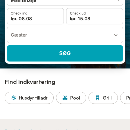
Marina Baja
Check ind
Check ud
lør. 08.08
lør. 15.08
Gæster
SØG
Find indkvartering
Husdyr tilladt
Pool
Grill
P