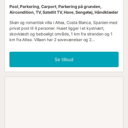
Pool, Parkering, Carport, Parkering på grunden,
Aircondition, TV, Satellit TV, Have, Sengetøj, Håndklæder
Skøn og romantisk villa i Altea, Costa Blanca, Spanien med
privat pool til 4 personer. Huset ligger i et kystnært,
skovklædt og beboeligt område, 1 km fra stranden og 1
km fra Altea. Villaen har 2 soveværelser og 2
badeværelser, fordelt over 2 niveauer. Indkvarteringen
tilbyder privatliv og en have med grus og træer. Dens
komfort og nærhed til stranden, indkøbsområder,
Se tilbud
sportsaktiviteter, natteliv, seværdigheder og kultur gør
dette til en fin villa at tilbringe ferien i Spanien med familie
eller venner. Indretning af villaen 2-niveau villa
stue/spisestue med aircondition og fjernsyn 2
soveværelser og 2 badeværelser satellitantenne
vaskemaskine i køkkenet Køkken køkken med gaskomfur,
mikroovn, opvaskemaskine, køleskab-fryser,
kaffemaskine, elkedel, blender, brødrister og
vanddispenser Soveværelser og badeværelser
soveværelse med aircondition, dobbeltseng og eget
badeværelse soveværelse med aircondition og 2
enkeltsenge eget badeværelse med dobbelt håndvask,