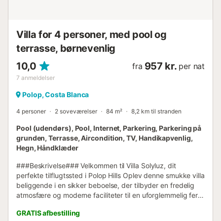
komfort og et roligt miljø, bedes du være stille mellem
22:00 og 9:00 ....
Villa for 4 personer, med pool og
terrasse, børnevenlig
10,0
957 kr.
fra
per nat
7
anmeldelser
Polop, Costa Blanca
4 personer
2 soveværelser
84 m²
8,2 km til stranden
Pool (udendørs), Pool, Internet, Parkering, Parkering på
grunden, Terrasse, Aircondition, TV, Handikapvenlig,
Hegn, Håndklæder
###Beskrivelse### Velkommen til Villa Solyluz, dit
perfekte tilflugtssted i Polop Hills Oplev denne smukke villa
beliggende i en sikker beboelse, der tilbyder en fredelig
atmosfære og moderne faciliteter til en uforglemmelig ferie
eller en telearbejdsferie. Indenfor vil du blive mødt af et
GRATIS afbestilling
lyst og venligt rum. Den rummelige stue, der åbner ud til et