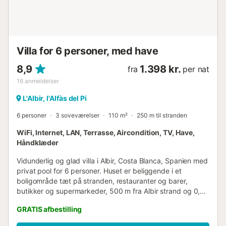
Villa for 6 personer, med have
8,9
1.398 kr.
fra
per nat
16
anmeldelser
L'Albir, l'Alfàs del Pi
6 personer
3 soveværelser
110 m²
250 m til stranden
WiFi, Internet, LAN, Terrasse, Aircondition, TV, Have,
Håndklæder
Vidunderlig og glad villa i Albir, Costa Blanca, Spanien med
privat pool for 6 personer. Huset er beliggende i et
boligområde tæt på stranden, restauranter og barer,
butikker og supermarkeder, 500 m fra Albir strand og 0,5
km fra Albir centrum. Villaen har 3 soveværelser og 2
GRATIS afbestilling
badeværelser, fordelt på 2 etager. Boligen tilbyder
privatliv, en have med grus og træer samt en smuk pool.