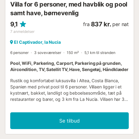
Villa for 6 personer, med havblik og pool
samt have, børnevenlig
9,1
837 kr.
fra
per nat
7
anmeldelser
El Captivador, la Nucia
6 personer
3 soveværelser
150 m²
5,1 km til stranden
Pool, WiFi, Parkering, Carport, Parkering på grunden,
Aircondition, TV, Satellit TV, Have, Sengetøj, Håndklæder
Rustik og komfortabel luksusvilla i Altea, Costa Blanca,
Spanien med privat pool til 6 personer. Villaen ligger i et
kystnært, bakket, landligt og beboelsesområde, tæt på
restauranter og barer, og 3 km fra La Nucia. Villaen har 3
soveværelser og 3 badeværelser. Indkvarteringen tilbyder
masser af privatliv, en have med grus og træer, en smuk
pool og vidunderlige udsigter over havet og bjergene.
Se tilbud
Dens komfort og nærhed til stranden, sportsaktiviteter og
steder at gå ud gør dette til en ideel luksusvilla til at
tilbringe din ferie i Spanien med familie eller venner, og