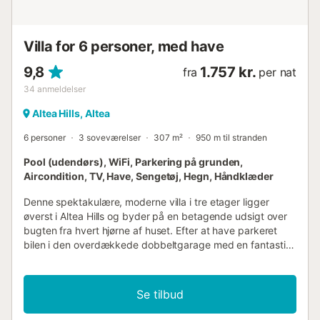
Udenfor i denne luksusvilla indhegnet grund privat pool
måler 5 m x 3 m og 1,8 m dyb smuk græsplænehave med
havemøbler og solsenge 2 terrasser, hvoraf 1 er
Villa for 6 personer, med have
overdækket grill udendørs bruser udendørs siddeområde
og ud...
9,8
1.757 kr.
fra
per nat
34
anmeldelser
Altea Hills, Altea
6 personer
3 soveværelser
307 m²
950 m til stranden
Pool (udendørs), WiFi, Parkering på grunden,
Aircondition, TV, Have, Sengetøj, Hegn, Håndklæder
Denne spektakulære, moderne villa i tre etager ligger
øverst i Altea Hills og byder på en betagende udsigt over
bugten fra hvert hjørne af huset. Efter at have parkeret
bilen i den overdækkede dobbeltgarage med en fantastisk
havudsigt, træder du ind i villaen gennem en stor
panserdør ind i en lys trappeopgang med store vinduer. På
første sal finder du en rummelig og meget lys stue med
Se tilbud
dobbelt loftshøjde og store vinduer, et separat, fuldt
udstyret køkken med high-end hvidevarer, et