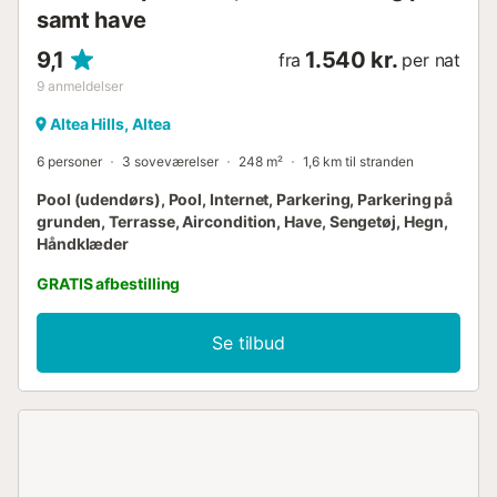
samt have
9,1
1.540 kr.
fra
per nat
9
anmeldelser
Altea Hills, Altea
6 personer
3 soveværelser
248 m²
1,6 km til stranden
Pool (udendørs), Pool, Internet, Parkering, Parkering på
grunden, Terrasse, Aircondition, Have, Sengetøj, Hegn,
Håndklæder
GRATIS afbestilling
Se tilbud