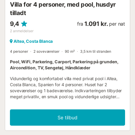
Villa for 4 personer, med pool, husdyr
tilladt
9,4
1.091 kr.
fra
per nat
2
anmeldelser
Altea, Costa Blanca
4 personer
2 soveværelser
90 m²
3,5 km til stranden
Pool, WiFi, Parkering, Carport, Parkering på grunden,
Aircondition, TV, Sengetøj, Håndklæder
Vidunderlig og komfortabel villa med privat pool i Altea,
Costa Blanca, Spanien for 4 personer. Huset har 2
soveværelser og 1 badeværelse. Indkvarteringen tilbyder
meget privatliv, en smuk pool og vidunderlige udsigter
over dalen og bjergene. Dens komfort og nærhed til
stranden, butikker, sportsaktiviteter, underholdningssteder,
seværdigheder og kultur gør dette til en ideel villa til at
Se tilbud
tilbringe jeres ferie i Spanien med familie eller venner, og
endda jeres kæledyr. Indvendig af villaen stue/spisestue
med aircondition og fjernsyn 2 soveværelser og 1