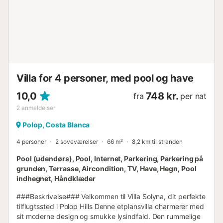
Villa for 4 personer, med pool og have
10,0
748 kr.
fra
per nat
2
anmeldelser
Polop, Costa Blanca
4 personer
2 soveværelser
66 m²
8,2 km til stranden
Pool (udendørs), Pool, Internet, Parkering, Parkering på
grunden, Terrasse, Aircondition, TV, Have, Hegn, Pool
indhegnet, Håndklæder
###Beskrivelse### Velkommen til Villa Solyna, dit perfekte
tilflugtssted i Polop Hills Denne etplansvilla charmerer med
sit moderne design og smukke lysindfald. Den rummelige