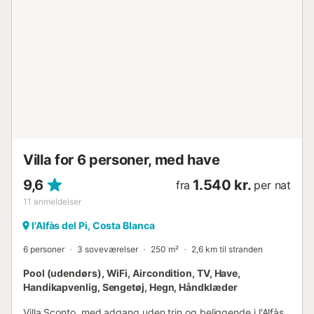
Villa for 6 personer, med have
9,6
1.540 kr.
fra
per nat
11
anmeldelser
l'Alfàs del Pi, Costa Blanca
6 personer
3 soveværelser
250 m²
2,6 km til stranden
Pool (udendørs), WiFi, Aircondition, TV, Have,
Handikapvenlig, Sengetøj, Hegn, Håndklæder
Villa Sconto, med adgang uden trin og beliggende i l'Alfàs