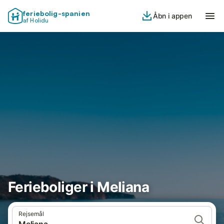
feriebolig-spanien
Åbn i appen
af Holidu
Ferieboliger i Meliana
Rejsemål