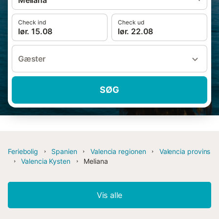
Meliana
Check ind
Check ud
lør. 15.08
lør. 22.08
Gæster
SØG
Feriebolig
Spanien
Valencia regionen
Valencia provins
Valencia Kysten
Meliana
Vis alle