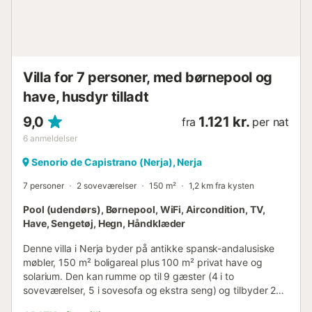
tilgængelig i juli og august. Hovedrejsende skal være 21 år
eller ældre....
Villa for 7 personer, med børnepool og
have, husdyr tilladt
9,0
1.121 kr.
fra
per nat
6
anmeldelser
Senorio de Capistrano (Nerja), Nerja
7 personer
2 soveværelser
150 m²
1,2 km fra kysten
Pool (udendørs), Børnepool, WiFi, Aircondition, TV,
Have, Sengetøj, Hegn, Håndklæder
Denne villa i Nerja byder på antikke spansk-andalusiske
møbler, 150 m² boligareal plus 100 m² privat have og
solarium. Den kan rumme op til 9 gæster (4 i to
soveværelser, 5 i sovesofa og ekstra seng) og tilbyder 2
badeværelser (et komplet, et halv) samt et bordtennisbord