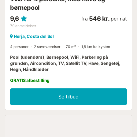
børnepool
9,6
546 kr.
fra
per nat
79
anmeldelser
Nerja, Costa del Sol
4 personer
2 soveværelser
70 m²
1,8 km fra kysten
Pool (udendørs), Børnepool, WiFi, Parkering på
grunden, Aircondition, TV, Satellit TV, Have, Sengetøj,
Hegn, Håndklæder
GRATIS afbestilling
Se tilbud