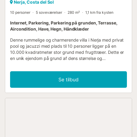
Nerja, Costa del Sol
10 personer
5 soveværelser
280 m²
1,1 km fra kysten
Internet, Parkering, Parkering på grunden, Terrasse,
Aircondition, Have, Hegn, Håndklæder
Denne rummelige og charmerende villa i Nerja med privat
pool og jacuzzi med plads til 10 personer ligger på en
10.000 kvadratmeter stor grund med frugttræer. Dette er
en unik ejendom på grund af dens størrelse og
tilgængelighedsmuligheder. Den rummelige villa har en
traditionel charme og ligger på en stor grund i et roligt
landligt område. Gæster, der bor her, kan nyde vidunderlig
Se tilbud
udsigt over det omkringliggende landskab, havet og Sierra
de Almijara i det fjerne. Det er muligt at gå til Playazo-
stranden, kun 1 km væk (kun adgang til fods).
Tilgængelighed: Ankomst til Villa El Crucero sker via dens
store elektriske porte, som giver adgang til et privat
parkeringsområde med plads til 3 biler. Alle områder af
ejendommen (undtagen lejligheden) er tilgængelige via en
rampe, der er ideel til kørestolsbrugere eller syge gæster.
Denne rampe omkranser ejendommen og fører til poolen