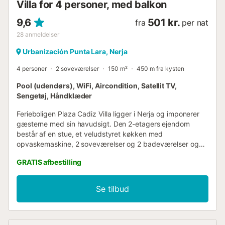
Villa for 4 personer, med balkon
vandlandet Aquavelis, 27 km fra Baviera golfbane...
9,6
501 kr.
fra
per nat
28
anmeldelser
Urbanización Punta Lara, Nerja
4 personer
2 soveværelser
150 m²
450 m fra kysten
Pool (udendørs), WiFi, Aircondition, Satellit TV,
Sengetøj, Håndklæder
Ferieboligen Plaza Cadiz Villa ligger i Nerja og imponerer
gæsterne med sin havudsigt. Den 2-etagers ejendom
består af en stue, et veludstyret køkken med
opvaskemaskine, 2 soveværelser og 2 badeværelser og
kan derfor rumme 4 personer. Yderligere faciliteter
GRATIS afbestilling
inkluderer højhastigheds-Wi-Fi, aircondition, en
vaskemaskine samt et tv med dvd-afspiller. En babyseng
er tilgængelig mod et ekstra gebyr pr. enhed/nat, og en
Se tilbud
barnestol er også tilgængelig mod et ekstra gebyr pr.
enhed/nat. Villaen byder på et privat udendørsområde
med en åben terrasse, havemøbler, en altan og en grill. Et
fælles udendørsområde, bestående af en pool og en