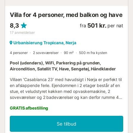
er yndlingsstedet at spise udendørs - og af denne grund
har vi udstyret den med en grill. Se nu venligst p...
Villa for 4 personer, med balkon og have
8,3
501 kr.
fra
per nat
17
anmeldelser
Urbanisierung Tropicana, Nerja
4 personer
2 soveværelser
90 m²
500 m fra kysten
Pool (udendørs), WiFi, Parkering på grunden,
Aircondition, Satellit TV, Have, Sengetøj, Håndklæder
Villaen 'Casablanca 23' med havudsigt i Nerja er perfekt til
en afslappende ferie. Ejendommen i 2 etager består af en
stue, et veludstyret køkken med opvaskemaskine, 2
soveværelser og 2 badeværelser og kan derfor rumme 4
personer. Yderligere faciliteter inkluderer højhastigheds-
GRATIS afbestilling
Wi-Fi (egnet til videoopkald), aircondition, varme, en
vaskemaskine samt et TV med en DVD-afspiller. En
babyseng og en barnestol er også tilgængelig mod et
Se tilbud
ekstra gebyr. Højdepunktet ved denne bolig er dens
private udendørsområde med en åben terrasse, en altan