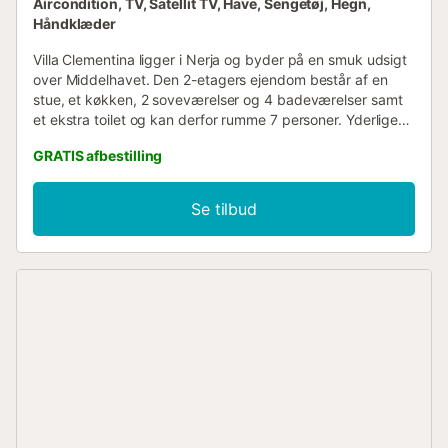
Aircondition, TV, Satellit TV, Have, Sengetøj, Hegn,
Håndklæder
Villa Clementina ligger i Nerja og byder på en smuk udsigt
over Middelhavet. Den 2-etagers ejendom består af en
stue, et køkken, 2 soveværelser og 4 badeværelser samt
et ekstra toilet og kan derfor rumme 7 personer. Yderligere
faciliteter omfatter højhastigheds-Wi-Fi (egnet til
GRATIS afbestilling
videoopkald), et smart-tv med streamingtjenester,
aircondition (i stuen og i soveværelserne) samt en
vaskemaskine. En babyseng og en barnestol er også
Se tilbud
tilgængelig. Denne feriebolig har et privat
udendørsområde med en pool, have, åben terrasse,
overdækket terrasse, balkon, grill og udendørs bruser.
Ejendommen ligger tæt på stranden, og der er en
tennisbane inden for 15 minutters gang. En
parkeringsplads er tilgængelig på ejendommen. Kæledyr
og rygning er ikke tilladt. Vandbesparende funktioner er
installeret på denne ejendom....