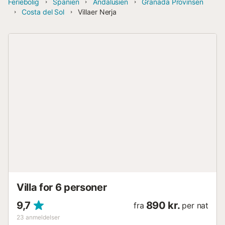
Feriebolig
Spanien
Andalusien
Granada Provinsen
Costa del Sol
Villaer Nerja
Villa for 6 personer
9,7
890 kr.
fra
per nat
23
anmeldelser