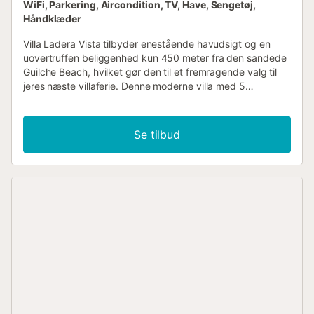
WiFi, Parkering, Aircondition, TV, Have, Sengetøj,
Håndklæder
Villa Ladera Vista tilbyder enestående havudsigt og en
uovertruffen beliggenhed kun 450 meter fra den sandede
Guilche Beach, hvilket gør den til et fremragende valg til
jeres næste villaferie. Denne moderne villa med 5
soveværelser er ideel til store familier og grupper med et
socialt opholdsrum og en fantastisk tagterrasse. I vil være
mindre end 10 minutters kørsel fra centrum af Nerja, med
Se tilbud
masser af barer og restauranter samt en betagende
kystlinje at udforske. Poolopvarmning, WiFi og
aircondition/varme i alle soveværelser og i stuen er
inkluderet. Villa Ladera Vista er en fritliggende ejendom,
ideelt placeret langs kystvejen mellem feriestederne
Torrox Costa og Nerja. I finder Guilche Beach inden for
nem gåafstand, samt et væld af strande og nogle gode
fiske-tavernaer længere langs den maleriske kystlinje, alt
sammen let tilgængeligt i bil. Centrum af Nerja ligger
mindre end 10 minutters kørsel derfra, med et vidunderligt
udvalg af restauranter, barer og butikker at udforske.
Vores villa Ladera Sol ligger ved siden af. Hovedpool: 6 x
3,5 meter, dybde 1,1 - 1,3 meter. Poolopvarmning er ikke