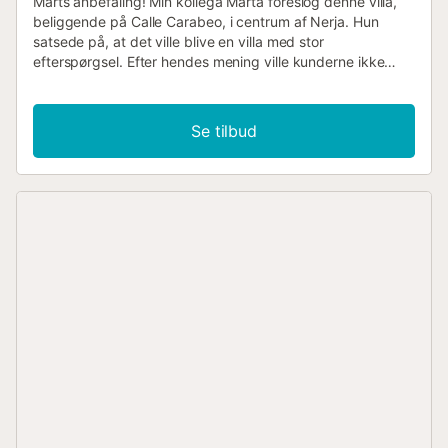
Marts anbefaling! Min kollega Marta foreslog denne villa,
beliggende på Calle Carabeo, i centrum af Nerja. Hun
satsede på, at det ville blive en villa med stor
efterspørgsel. Efter hendes mening ville kunderne ikke
have noget imod at betale lidt ekstra. Men jeg havde mine
tvivl... villaen var ikke billig, selvom interiøret er af god
standard. Endelig lykkedes det os at få prisen lidt ned, og
Se tilbud
den blev... Beliggenhed og udearealer Og vores kunder
elsker huset! Hvis jeres ferie er kort, så tænk på den
dyrebare tid, I kan spare uden at skulle køre til stranden,
restauranter, supermarked... Fra dette hus er
restauranterne kun få skridt væk, og stranden ligger kun
200 meter derfra. Alligevel, hvis I vil medbringe jeres egen
bil, er der intet problem, da I har en udendørs privat
parkering tilhørende! Trafikstøj? Nej, det er der ikke, da
Calle Carabeo er en gågade og kun tillader biler til de
personer, der har parkering der. Tillad mig at fortælle lidt
mere om denne charmerende villa. I stueetagen har den
store vinduer, der åbner ud til en pragtfuld terrasse med
en privat pool på 4m x 6m og en fantastisk udsigt. Så
snart man kigger ned herfra, ser man Carabeillo-stranden,
der ligger mellem den berømte Burriana-strand og
Carabeo-stranden. I kan allerede forestille jer, at terrassen