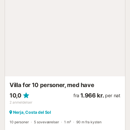
Afstand til nærmeste café til fods/i bil: 2,35 km. Afstand til
fods/i bil til nærmeste bar: 1,48 km. Afstand til fods/i bil til
nærmeste supermarked: 1,77 km. Afstand til fods/i bil til
stranden: 1,58 km til El Limite Nerja. Der er gratis parkering
på ejendommen. Kæledyr er tilladt efter anmodning.
Kontakt venligst ejeren først. Fester og grupper af unge er
strengt forbudt. null...
Villa for 10 personer, med have
10,0
1.966 kr.
fra
per nat
2
anmeldelser
Nerja, Costa del Sol
10 personer
5 soveværelser
1 m²
90 m fra kysten