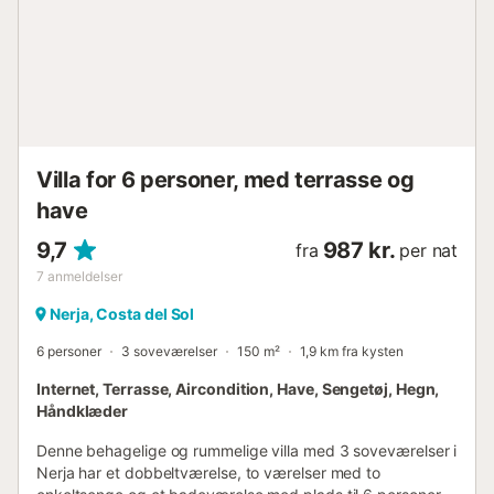
og grillområderne. Inde i hovedbygningen er der en lille
intern rampe fra spisestue/køkken til soveværelser og
badeværelser. Boligen er udstyret med følgende faciliteter:
Udendørs: Udendørs swimmingpoolen er med saltvand for
en langt bedre badeoplevelse end standard klorbassiner.
Det store bassin måler 10 meter x 4,8 meter med en
dybde på 1 meter i den lave ende og 1,9 meter i den dybe
ende. Der er også et jacuzzi (opvarmet pool)/børnepool,
Villa for 6 personer, med terrasse og
der kan opvarmes til ca. 24 grader i de kolde måneder.
Udendørsområde...
have
9,7
987 kr.
fra
per nat
7
anmeldelser
Nerja, Costa del Sol
6 personer
3 soveværelser
150 m²
1,9 km fra kysten
Internet, Terrasse, Aircondition, Have, Sengetøj, Hegn,
Håndklæder
Denne behagelige og rummelige villa med 3 soveværelser i
Nerja har et dobbeltværelse, to værelser med to