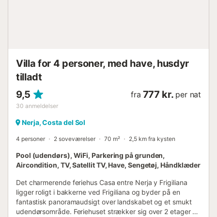
Villa for 4 personer, med have, husdyr
tilladt
9,5
777 kr.
fra
per nat
30
anmeldelser
Nerja, Costa del Sol
4 personer
2 soveværelser
70 m²
2,5 km fra kysten
Pool (udendørs), WiFi, Parkering på grunden,
Aircondition, TV, Satellit TV, Have, Sengetøj, Håndklæder
Det charmerende feriehus Casa entre Nerja y Frigiliana
ligger roligt i bakkerne ved Frigiliana og byder på en
fantastisk panoramaudsigt over landskabet og et smukt
udendørsområde. Feriehuset strækker sig over 2 etager og