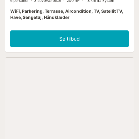
6 personer
3 soveværelser
200 m²
1,8 km fra kysten
WiFi, Parkering, Terrasse, Aircondition, TV, Satellit TV,
Have, Sengetøj, Håndklæder
Se tilbud