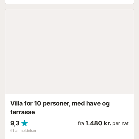
og en grill. Et fælles udendørsområde, der består af en
pool (åben i sommersæsonen fra påske til oktober), en
have, havemøbler og udendørs bruser, er også
tilgængeligt til jeres brug. Gå-/kørselsafstand til nærmeste
supermarked: 651m. Gå-/kørselsafstand til nærmeste bar:
300m. Gå-/kørselsafstand til nærmeste restaurant: 300m.
Gå-/kørselsafstand til nærmeste café: 800m.
Gå-/kørselsafstand til strand: 1,1 km Playa Chula Nerja.
Lufthavn Málaga-Costa del Sol: 72,5 km. Gratis parkering
er tilgængelig på ejendommen. Familier med børn er
velkomne. Kæledyr er ikke tilladt. Fester og larmende
sammenkomster er strengt forbudt. Yderligere gæster ud
over reservationen er ikke tilladt på ejendommen. En
ekstra seng er tilgængelig efter anmodning og mod et
ekstra gebyr....
Villa for 10 personer, med have og
terrasse
9,3
1.480 kr.
fra
per nat
61
anmeldelser