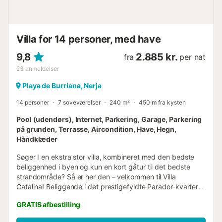
Villa for 14 personer, med have
9,8
2.885 kr.
fra
per nat
23
anmeldelser
Playa de Burriana, Nerja
14 personer
7 soveværelser
240 m²
450 m fra kysten
Pool (udendørs), Internet, Parkering, Garage, Parkering
på grunden, Terrasse, Aircondition, Have, Hegn,
Håndklæder
Søger I en ekstra stor villa, kombineret med den bedste
beliggenhed i byen og kun en kort gåtur til det bedste
strandområde? Så er her den – velkommen til Villa
Catalina! Beliggende i det prestigefyldte Parador-kvarter i
den smukke andalusiske by Nerja, er den kronjuvelen
GRATIS afbestilling
blandt vores nybyggede villaer – en smuk række af fire
villaer (Valeria, Suero, Bonilla og Catalina), alle kun syv