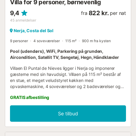
Villa for 9 personer, børnevenlig
9,4
822 kr.
fra
per nat
45
anmeldelser
Nerja, Costa del Sol
9 personer
4 soveværelser
115 m²
900 m fra kysten
Pool (udendørs), WiFi, Parkering på grunden,
Aircondition, Satellit TV, Sengetøj, Hegn, Håndklæder
Villaen El Puntal de Nieves ligger i Nerja og imponerer
gæsterne med sin havudsigt. Villaen på 115 m² består af
en stue, et meget veludstyret køkken med
opvaskemaskine, 4 soveværelser og 2 badeværelser og
kan derfor rumme 9 personer. Yderligere faciliteter
GRATIS afbestilling
omfatter Wi-Fi (egnet til videosamtaler), aircondition, en
vaskemaskine samt børnebøger og legetøj. Der er en
barneseng og en højstol til rådighed efter anmodning.
Se tilbud
Højdepunktet ved denne bolig er det private
udendørsområde med pool, havemøbler, en åben terrasse,
en overdækket terrasse, en grill og en udendørs bruser.
Afstand til nærmeste restaurant til fods/i bil: 1,05 km.