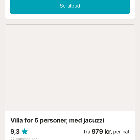
minutters gang fra Nerjas berømte Burriana Strand og kun
Se tilbud
1 km til Balcon de Europa. Med imponerende syv
soveværelser, fire badeværelser og 2 en-suites er dette
det perfekte sted for grupper af par/venner eller mange
familier at nyde. Når I træder ind i villaen, vil I se en stor
trappe, der fører op til 5 soveværelser. 2 af disse er
dobbeltværelser med eget badeværelse, mens de øvrige
3 enkeltværelser med to senge hver deler 2 komplette
badeværelser. De to dobbeltværelser med king-size seng
deler en stor terrasse med udsigt til det store poolområde
og kvarteret. I stueetagen finder I til højre for hoveddøren
et dobbeltværelse, et komplet badeværelse og en stue,
der åbner ud til poolområdet. Fra hoveddøren til venstre
finder I køkkenet med et stort bord med plads til 14
gæster og en anden udgang til poolområdet. Køkkenet
tilbyder alle faciliteter (ovn, mikroovn osv.), alt hvad I
måtte have brug for; perfekt til at prøve kræfter med en
spansk tortilla! Det er udført til en fantastisk standard og
give...
Villa for 6 personer, med jacuzzi
9,3
979 kr.
fra
per nat
22
anmeldelser