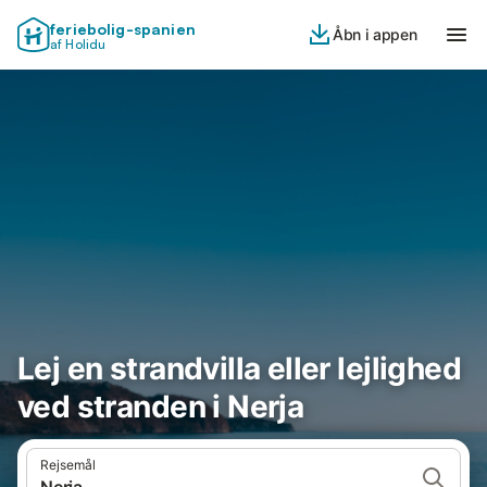
feriebolig-spanien
Åbn i appen
af Holidu
Lej en strandvilla eller lejlighed
ved stranden i Nerja
Rejsemål