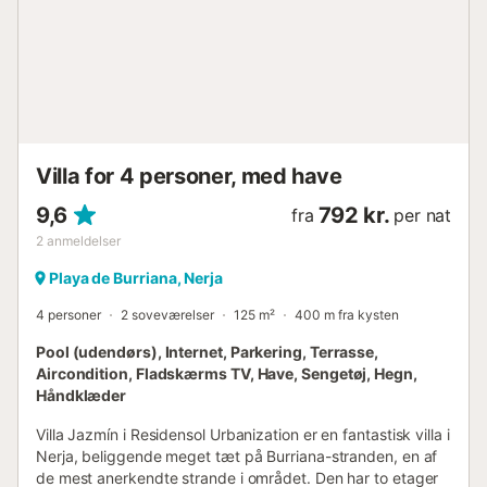
Villa for 4 personer, med have
9,6
792 kr.
fra
per nat
2
anmeldelser
Playa de Burriana, Nerja
4 personer
2 soveværelser
125 m²
400 m fra kysten
Pool (udendørs), Internet, Parkering, Terrasse,
Aircondition, Fladskærms TV, Have, Sengetøj, Hegn,
Håndklæder
Villa Jazmín i Residensol Urbanization er en fantastisk villa i
Nerja, beliggende meget tæt på Burriana-stranden, en af
de mest anerkendte strande i området. Den har to etager