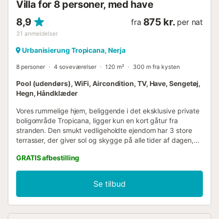
Villa for 8 personer, med have
8,9
875 kr.
fra
per nat
31
anmeldelser
Urbanisierung Tropicana, Nerja
8 personer
4 soveværelser
120 m²
300 m fra kysten
Pool (udendørs), WiFi, Aircondition, TV, Have, Sengetøj,
Hegn, Håndklæder
Vores rummelige hjem, beliggende i det eksklusive private
boligområde Tropicana, ligger kun en kort gåtur fra
stranden. Den smukt vedligeholdte ejendom har 3 store
terrasser, der giver sol og skygge på alle tider af dagen,
og ligger lige over for den kilometerlange Playazo-strand
GRATIS afbestilling
med dens udvalg af barer og fiske- og
skaldyrsrestauranter. Dette dejlige hus ligger mellem den
storslåede Almijara-bjergkæde og Middelhavskysten, kun
Se tilbud
to minutters gang fra det attraktive swimmingpool- og
restaurantkompleks, som kun er til privat brug for
Tropicana-beboere og deres gæster. Parkering er intet
problem med nem adgang direkte udenfor. Taxi til Nerja