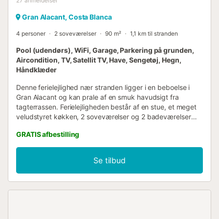
27
anmeldelser
Gran Alacant, Costa Blanca
4 personer
2 soveværelser
90 m²
1,1 km til stranden
Pool (udendørs), WiFi, Garage, Parkering på grunden,
Aircondition, TV, Satellit TV, Have, Sengetøj, Hegn,
Håndklæder
Denne ferielejlighed nær stranden ligger i en beboelse i
Gran Alacant og kan prale af en smuk havudsigt fra
tagterrassen. Ferielejligheden består af en stue, et meget
veludstyret køkken, 2 soveværelser og 2 badeværelser
samt 2 ekstra toiletter og kan derfor rumme 4 personer.
GRATIS afbestilling
Yderligere faciliteter omfatter Wi-Fi, aircondition i alle rum,
en ventilator, en vaskemaskine, en tørretumbler samt et
TV. En babyseng og en barnestol er også tilgængelig. Dit
Se tilbud
private udendørsområde omfatter en have, havemøbler, en
åben tagterrasse, en altan og en udendørs bruser.
Ejendommen har adgang til et fælles udendørsområde
med en pool. Gå-/kørselsafstand til nærmeste restaurant:
126 m. Gå-/kørselsafstand til nærmeste café: 64 m.
Gå-/kørselsafstand til nærmeste bar: 400 m.