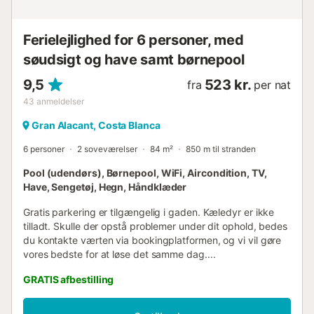
ideelt til vandre- og cykelture. Fritidsområde
Indkøbscenter Butikker, små forretninger, restauran...
Ferielejlighed for 6 personer, med
søudsigt og have samt børnepool
9,5
523 kr.
fra
per nat
43
anmeldelser
Gran Alacant, Costa Blanca
6 personer
2 soveværelser
84 m²
850 m til stranden
Pool (udendørs), Børnepool, WiFi, Aircondition, TV,
Have, Sengetøj, Hegn, Håndklæder
Gratis parkering er tilgængelig i gaden. Kæledyr er ikke
tilladt. Skulle der opstå problemer under dit ophold, bedes
du kontakte værten via bookingplatformen, og vi vil gøre
vores bedste for at løse det samme dag....
GRATIS afbestilling