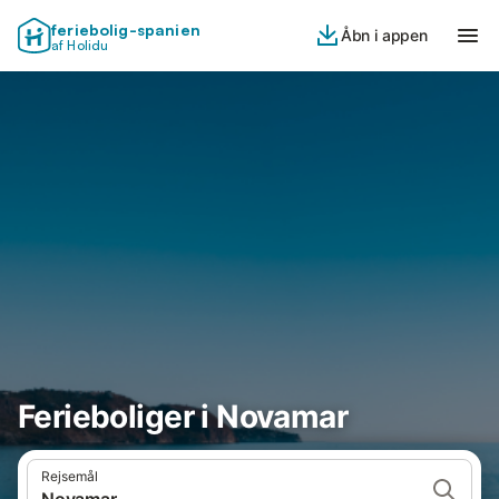
feriebolig-spanien
Åbn i appen
af Holidu
Ferieboliger i Novamar
Rejsemål