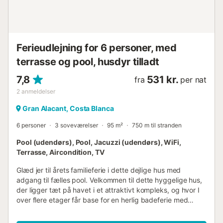
Ferieudlejning for 6 personer, med
terrasse og pool, husdyr tilladt
7,8
531 kr.
fra
per nat
2
anmeldelser
Gran Alacant, Costa Blanca
6 personer
3 soveværelser
95 m²
750 m til stranden
Pool (udendørs), Pool, Jacuzzi (udendørs), WiFi,
Terrasse, Aircondition, TV
Glæd jer til årets familieferie i dette dejlige hus med
adgang til fælles pool. Velkommen til dette hyggelige hus,
der ligger tæt på havet i et attraktivt kompleks, og hvor I
over flere etager får base for en herlig badeferie med
familien. Huset er velindrettet og udstyret med bløde
møbler og gode faciliteter, der gør det jeres ophold helt og