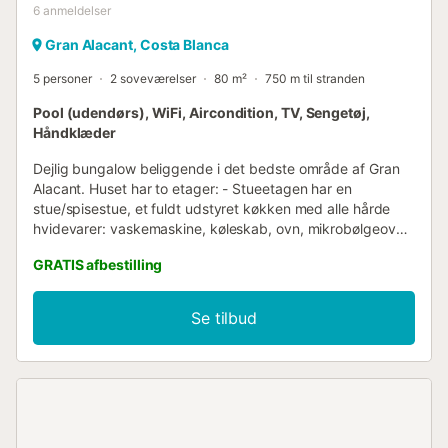
6
anmeldelser
Gran Alacant, Costa Blanca
5 personer
2 soveværelser
80 m²
750 m til stranden
Pool (udendørs), WiFi, Aircondition, TV, Sengetøj,
Håndklæder
Dejlig bungalow beliggende i det bedste område af Gran
Alacant. Huset har to etager: - Stueetagen har en
stue/spisestue, et fuldt udstyret køkken med alle hårde
hvidevarer: vaskemaskine, køleskab, ovn, mikrobølgeovn,
brødrister, kaffemaskine osv. og et komplet toilet og en
GRATIS afbestilling
vidunderlig terrasse til at nyde det gode vejr i området,
efterfulgt af to soveværelser (et med dobbeltseng og et
andet med to enkeltsenge) og et badeværelse. - Øverste
Se tilbud
etage er en solterrasse med et område til afslapning og
hvile, hvor du kan nyde tiden med venner eller familie.
Huset har alle bekvemmeligheder for at gøre dit ophold
uovertruffen: et tv i stuen, aircondition... Sengelinned (rene
lagner), håndklæder og duge, strygejern, strygebræt og
hårtørrer er til rådighed. Beliggenheden er perfekt: det er