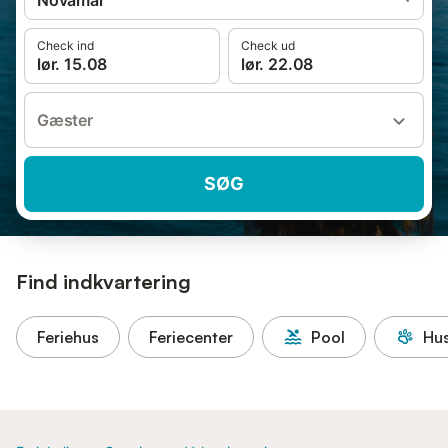
Novamar
Check ind
Check ud
lør. 15.08
lør. 22.08
Gæster
SØG
Find indkvartering
Feriehus
Feriecenter
Pool
Hus