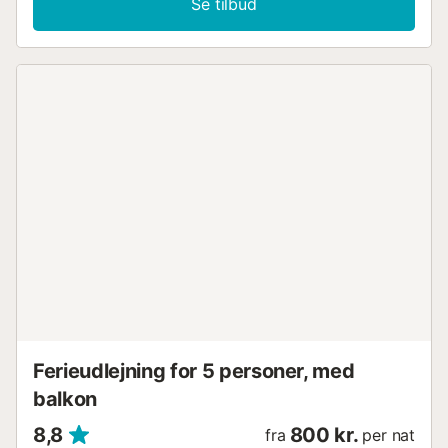
Se tilbud
Ferieudlejning for 5 personer, med
balkon
8,8
800 kr.
fra
per nat