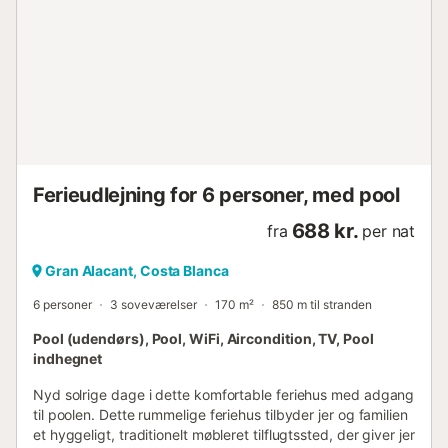
Denne bolig er designet til at kombinere indendørs komfort
med udendørs ophold i rolige omgivelser ved havet....
Ferieudlejning for 6 personer, med pool
688 kr.
fra
per nat
Gran Alacant, Costa Blanca
6 personer
3 soveværelser
170 m²
850 m til stranden
Pool (udendørs), Pool, WiFi, Aircondition, TV, Pool
indhegnet
Nyd solrige dage i dette komfortable feriehus med adgang
til poolen. Dette rummelige feriehus tilbyder jer og familien
et hyggeligt, traditionelt møbleret tilflugtssted, der giver jer