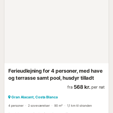
Gå-/kørselsafstand til nærmeste supermarked: 1,15 km.
Gå-/kørselsafstand til stranden: 1,14 km Playa del
Carabassí Gratis parkering er tilgængelig i en garage og
på ejendommen. Små kæledyr er tilladt, hvis det anmodes
om på forhånd. Fester og rygning er ikke tilladt.
Håndklæder og sengelinned er inkluderet i prisen. Bemærk
venligst: Der er CCTV-kameraer i fællesområderne på
ejendommen. Sen check-in er mulig mod et ekstra gebyr.
Kontakt venligst ejeren....
Ferieudlejning for 4 personer, med have
og terrasse samt pool, husdyr tilladt
568 kr.
fra
per nat
Gran Alacant, Costa Blanca
4 personer
2 soveværelser
90 m²
1,1 km til stranden