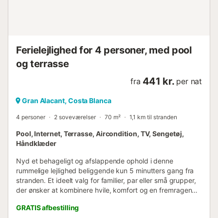
vandreture og cykling. Fritidsområde Indkøbscenter
Butikker, små forretninger, restauranter, pubber, cafeteria,
cybercafé, teater, biograf, vandland, forlystelsespark,
havn, museum, kirke, park, marked, promenade....
Ferielejlighed for 4 personer, med pool
og terrasse
441 kr.
fra
per nat
Gran Alacant, Costa Blanca
4 personer
2 soveværelser
70 m²
1,1 km til stranden
Pool, Internet, Terrasse, Aircondition, TV, Sengetøj,
Håndklæder
Nyd et behageligt og afslappende ophold i denne
rummelige lejlighed beliggende kun 5 minutters gang fra
stranden. Et ideelt valg for familier, par eller små grupper,
der ønsker at kombinere hvile, komfort og en fremragende
beliggenhed tæt på havet. Boligen har plads til op til 4
GRATIS afbestilling
gæster og har to soveværelser, to fuldt udstyrede