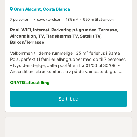
Gran Alacant, Costa Blanca
7 personer
4 soveværelser
135 m²
950 m til stranden
Pool, WiFi, Internet, Parkering på grunden, Terrasse,
Aircondition, TV, Fladskærms TV, Satellit TV,
Balkon/Terrasse
Velkommen til denne rummelige 135 m² feriehus i Santa
Pola, perfekt til familier eller grupper med op til 7 personer.
- Nyd den dejlige, delte pool åben fra 01/06 til 30/09. -
Aircondition sikrer komfort selv på de varmeste dage. -
Stor terrasse og en grill til afslappende udendørs måltider.
GRATIS afbestilling
Udendørs : Huset byder på en skøn terrasse, hvor du kan
slappe af med en god bog eller nyde et måltid tilberedt på
grillen. Den delte pool, der er tilgængelig fra den 1. juni til
Se tilbud
den 30. september, er det perfekte sted at køle af under
den varme spanske sol. Den venlige beliggenhed skaber
en afslappende atmosfære, ideel til ferie. Opholdsområder
: Indendørs åbner huset op til lyse og indbydende
fællesområder. Det komfortable opholdsstue er udstyret
med en sofa og et fladskærms-tv, og der er en stor