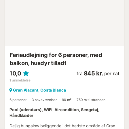
mens flere supermarkeder er tilgængelige inden for ca. 8
minutter. # Interaktion med rejsende Vores team vil være
tilgængeligt før, under og efter dit ophold for at hjælpe dig
med enhver tvivl eller behov, der måtte opstå. Vi ønsker, at
du skal nyde en behagelig og bekymringsfri oplevelse. #
Andre vigtige detaljer Boligen ligger meget tæt på Santa
Pola, en af de mest populære destinationer på Costa
Blanca, hvor du kan nyde strande, strandpromenader,
vandakti...
Ferieudlejning for 6 personer, med
balkon, husdyr tilladt
10,0
845 kr.
fra
per nat
1
anmeldelse
Gran Alacant, Costa Blanca
6 personer
3 soveværelser
90 m²
750 m til stranden
Pool (udendørs), WiFi, Aircondition, Sengetøj,
Håndklæder
Dejlig bungalow beliggende i det bedste område af Gran