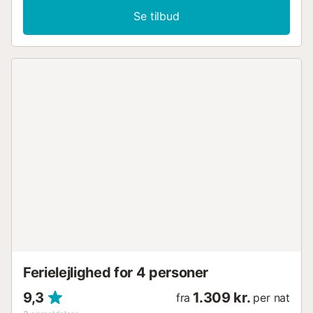
aldeles bekymringsfrit fra det øjeblik, I stiller kufferterne.
Se tilbud
Efter en dejlig dag i det gode vejr kan I flade ud i sofaen
med snacks og en god film, mens I lægger planer for de
kommende dage. Begynd dagen med en kop kaffe og en
lækker morgenmad på terrassen inden dagens første dyp i
poolen. Lad jer lufttørre på tagterrassen og nyd udsigten,
inden I tager på tur. I bor her tæt på en af de smukkeste
strande på Costa Blanca, nemlig Carabassi-stranden med
fint gyldent sand, der er dannet af et system af klitter og
fyrreskove af stor miljømæssig værdi. Det er et rent
slaraffenland, hvor I kan nyde lange gåture på stranden,
dyrke vandsport og nyde det lokale cuisine i de hyggelige
strandbarer. Ikke langt fra stranden ligger naturområdet
Clot de Galvany med fascinerende vegetation og fauna,
som opleves bedst fra første parket på sceniske
vandreture. God ferie....
Ferielejlighed for 4 personer
9,3
1.309 kr.
fra
per nat