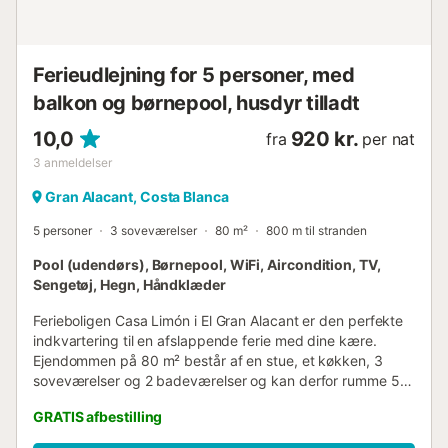
Ferieudlejning for 5 personer, med
balkon og børnepool, husdyr tilladt
10,0
920 kr.
fra
per nat
3
anmeldelser
Gran Alacant, Costa Blanca
5 personer
3 soveværelser
80 m²
800 m til stranden
Pool (udendørs), Børnepool, WiFi, Aircondition, TV,
Sengetøj, Hegn, Håndklæder
Ferieboligen Casa Limón i El Gran Alacant er den perfekte
indkvartering til en afslappende ferie med dine kære.
Ejendommen på 80 m² består af en stue, et køkken, 3
soveværelser og 2 badeværelser og kan derfor rumme 5
personer. Yderligere faciliteter inkluderer Wi-Fi, et TV,
GRATIS afbestilling
aircondition, en ventilator samt en vaskemaskine. En
barneseng og en høj stol er også tilgængelige. Denne