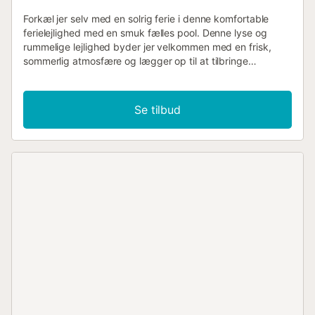
Forkæl jer selv med en solrig ferie i denne komfortable
ferielejlighed med en smuk fælles pool. Denne lyse og
rummelige lejlighed byder jer velkommen med en frisk,
sommerlig atmosfære og lægger op til at tilbringe
afslappende dage nær stranden. Planlæg jeres aktiviteter
med dejlige måltider ved det indbydende spisebord, slap
af efter en spændende dag med et brætspil eller stream
Se tilbud
en spændende serie på den komfortable sofa. Din store
terrasse er perfekt til afslapning når som helst på dagen.
Nyd en afslappet morgenmad her, inden I tager en
forfriskende dukkert i den storslåede fælles pool. Vend
tilbage til jeres skyggefulde lounge for en kølig drink og
glæd jer til mindeværdige grillaftener under åben himmel.
Udforsk de fine sandstrande som Playa Carabassí eller
Playa del Tamarit, og prøv vandsport som stand-up
paddleboarding og kajaksejlads. Observer flamingoer i
naturparken Salinas de Santa Pola og gå en tur gennem
den historiske gamle bydel i Santa Polas livlige havn og
det imponerende Castillo Fortaleza. Tag dagsture til
Alicante for at bestige Santa Bárbara-slottet og prøve
friske lokale specialiteter på markederne....