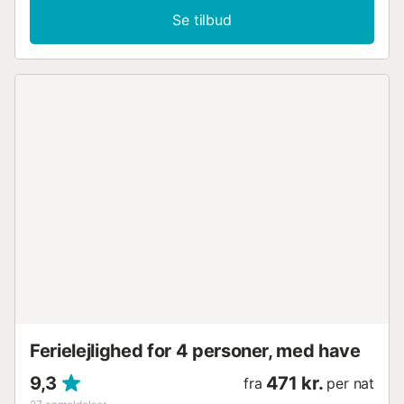
ferieudlejning har en privat balkon til aftenafslapning.
Se tilbud
Fælles udendørs område med en indhegnet pool,
børnepool, åben terrasse, overdækket terrasse og
udendørs bruser. Offentlige transportforbindelser ligger i
gåafstand. Gratis parkering er tilgængelig på gaden. Der
er tilladt maksimalt 2 kæledyr. Rygning og afholdelse af
arrangementer er ikke tilladt....
Ferielejlighed for 4 personer, med have
9,3
471 kr.
fra
per nat