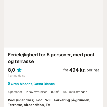
spisebord til måltider og selskab. Det veludstyrede køkken
gør det let at tilberede lokalt inspirerede retter med alle
nødvendige apparater. Værelser og Badeværelser : - 3 x
soveværelser med dobbeltsenge - 1 x soveværelse med
en enkelt seng - 1 x badeværelse med bruser og toilet - 1
x badeværelse med badekar og toilet Santa Pola er kendt
for sine smukke sandstrande, hvor du kan deltage i
forskellige vandsportsaktiviteter. Besøg Salt Natural Park,
ideelt til fuglekik. Santa Polas fæstning fra det 16.
århundrede er også et must-see. Beliggende ca. 15
minutters kørsel fra Alicante Lufthavn. Adgang m...
Ferielejlighed for 5 personer, med pool
og terrasse
8,0
494 kr.
fra
per nat
1
anmeldelse
Gran Alacant, Costa Blanca
5 personer
2 soveværelser
80 m²
650 m til stranden
Pool (udendørs), Pool, WiFi, Parkering på grunden,
Terrasse, Aircondition, TV