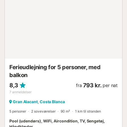
kun 300 meter fra stranden (blå flag, tildelt af Valencian
Community) og 10 minutter fra Alicantes lufthavn. Det er
også meget tæt på et område med restauranter. Du har
små butikker i nærheden, og du kan tage et turisttog og
en bybus, som tager dig til et indkøbscenter, hvor
supermarkederne er. På stranden er der åbnet en
strandbar, hvor der arrangeres alle former for vandsport.
Et par skridt oppe fra stranden er der et moderne og
hyggeligt sted at danse eller tage en drink. Overfor
stranden ligger Clot de Galvani (naturreservat), ideelt til
vandre- og cykelture. Fritidsområde Indkøbscenter
Butikker, små ...
Ferieudlejning for 5 personer, med
balkon
8,3
793 kr.
fra
per nat
7
anmeldelser
Gran Alacant, Costa Blanca
5 personer
2 soveværelser
90 m²
1 km til stranden
Pool (udendørs), WiFi, Aircondition, TV, Sengetøj,
Håndklæder