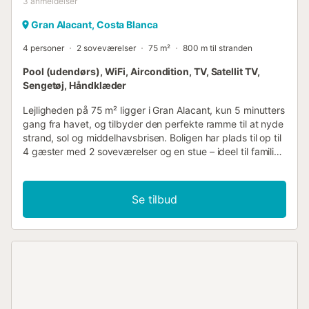
3
anmeldelser
Gran Alacant, Costa Blanca
4 personer
2 soveværelser
75 m²
800 m til stranden
Pool (udendørs), WiFi, Aircondition, TV, Satellit TV,
Sengetøj, Håndklæder
Lejligheden på 75 m² ligger i Gran Alacant, kun 5 minutters
gang fra havet, og tilbyder den perfekte ramme til at nyde
strand, sol og middelhavsbrisen. Boligen har plads til op til
4 gæster med 2 soveværelser og en stue – ideel til familier
eller længere ophold. Den byder på et fuldt udstyret
køkken, hurtigt Wi-Fi, der er velegnet til videoopkald,
aircondition og opvarmning i stuen og hovedsoveværelset,
Se tilbud
tv, vaskemaskine, ventilator og en arbejdsplads. Det andet
soveværelse forbliver særligt køligt og inkluderer en
ventilator for ekstra komfort. Udenfor kan du nyde en
privat overdækket terrasse og en åben terrasse, plus en
grill til udendørs måltider og en udendørs bruser til at
forfriske dig efter stranden. Komplekset tilbyder også en
fælles udendørs pool. Der er gadeparkering, og 1 kæledyr
er tilladt. Arrangementer er ikke tilladt under dit ophold.