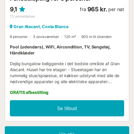
9,1
965 kr.
fra
per nat
13
anmeldelser
Gran Alacant, Costa Blanca
8 personer
3 soveværelser
120 m²
900 m til stranden
Pool (udendørs), WiFi, Aircondition, TV, Sengetøj,
Håndklæder
Dejlig bungalow beliggende i det bedste område af Gran
Alacant. Huset har tre etager: - Stueetagen har en
rummelig stue/spisestue, et køkken udstyret med alle de
nødvendige apparater og alle elektriske apparater:
vaskemaskine, køleskab, ovn, mikroovn, brødrister,
GRATIS afbestilling
kaffemaskine osv. og et komplet badeværelse samt en
vidunderlig terrasse med grill til at nyde det gode vejr i
området. - Første sal har en terrasse, tre soveværelser (et
Se tilbud
med dobbeltseng og en køjeseng med tre senge, de to
andre soveværelser med dobbeltsenge og et komplet
badeværelse. - Øverste etage er en solterrasse. Huset har
alle bekvemmeligheder for at gøre dit ophold