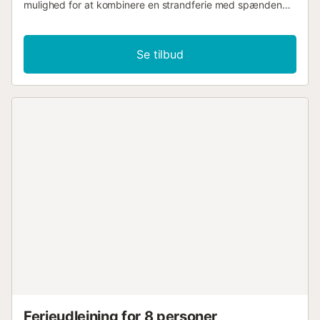
mulighed for at kombinere en strandferie med spændende
udflugter. Glæd jer til at lave mad sammen og nyde
afslappede måltider, mens I planlægger jeres næste
aktiviteter. slå jer ned godt til rette i sofaen til hyggelige
Se tilbud
spilleaftener eller fordyb jer i en god bog. Server jer selv
morgenmad på den diskret skyggefulde terrasse og nyd
solen på liggestolen. Nyd et glas vin ved solnedgang, og
snak i stearinlysets skær i de lune sommernætter. Dyk ned
i Middelhavet ved de idylliske naturstrande i Carabassí,
oplev undervandsverdenen, mens I snorkler og gå gennem
de maleriske klitter. I Santa Pola kan I besøge
fiskerihavnen og saltmuseet, og forkæl jer selv med frisk
fisk og skaldyr. Udforsk Alicante, besøg Santa Bárbara-
slottet med udsigt over Costa Blanca og oplev museer og
tapasbarer i den gamle bydel....
Ferieudlejning for 8 personer