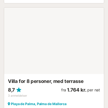
inden for gåafstand. Det nærmeste supermarked,
stranden og lufthavnen ligger kun få minutters kørsel
derfra. Dette er et hjem for familier i et fredeligt kvarter, og
vi ønsker at bevare det således. Vi byder varmt
velkommen til familier og gæster, der søger en
afslappende og rolig ferie. Af respekt for naboerne er
fester og larmende arrangementer ikke tilladt. Vi stoler på
jeres ansvarlighed og takker på forhånd for jeres
forståelse. Hvis denne feriestil ikke passer jer, kan det
være bedre at søge efter en anden løsning – intet problem!
Aircondition er tilgængelig. Fra juni til september er 30
kilowatt elektricitet pr. dag inkluderet; yderligere forbrug
kan fås mod et ekstra gebyr....
Villa for 8 personer, med terrasse
8,7
1.764 kr.
fra
per nat
3
anmeldelser
Playa de Palma, Palma de Mallorca