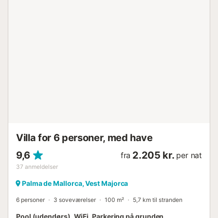
TV, aircondition og garderobe. Det andet soveværelse har
en gæsteseng, TV, aircondition og garderobe. Første sal
afsluttes med et badeværelse med bruser. Via en trappe til
anden sal finder du det sidste soveværelse, som er
udstyret med en gæsteseng, TV, aircondition og
kommode. Afslutningsvis, for at opsummere faciliteterne i
dette hus, finder vi en vaskemaskine, strygebræt og
strygejern. Også, hvis du rejser med børn, kan vi stille en
barneseng og en barnestol til rådighed. Valgfri
parkeringsplads tilgængelig. Der er jacuzzi. Palma, øens
centrum, smelter historisk charme sammen med en livlig
moderne scene. Med sine traditionelle middelaldergader
og et varieret udbud af butikker tilbyder byens centrum en
unik shopping- og kulturel...
Villa for 6 personer, med have
9,6
2.205 kr.
fra
per nat
37
anmeldelser
Palma de Mallorca, Vest Majorca
6 personer
3 soveværelser
100 m²
5,7 km til stranden
Pool (udendørs), WiFi, Parkering på grunden,