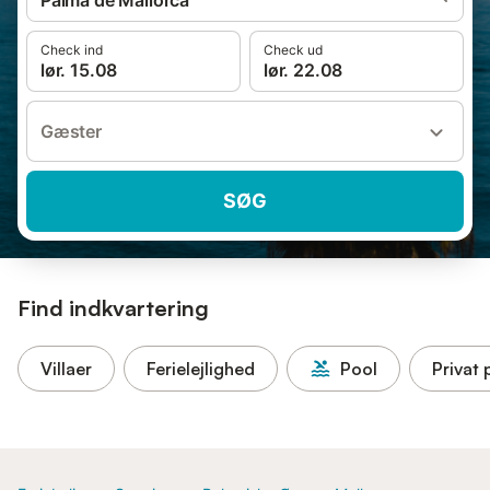
Palma de Mallorca
Check ind
Check ud
lør. 15.08
lør. 22.08
Gæster
SØG
Find indkvartering
Villaer
Ferielejlighed
Pool
Privat 