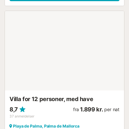
dvs. i 3 soveværelser og i stuen/spisestuen. Rygning
forbudt indendørs Fester forbudt Beløbet for turistskat er
ikke inkluderet i prisen og vil blive opkrævet med 2,2 € pr.
voksen pr. nat. I nærheden finder du en bred vifte af
restauranter og barer. 200 m fra huset, lige ved
strandpromenaden, ligger en fantastisk strandklub (Puro
Beach). Lufthavnen ligger 5 minutters kørsel væk, og
centrum af Palma ligger ca. 10 minutters kørsel væk.
ETV/9466...
Villa for 12 personer, med have
8,7
1.899 kr.
fra
per nat
37
anmeldelser
Playa de Palma, Palma de Mallorca