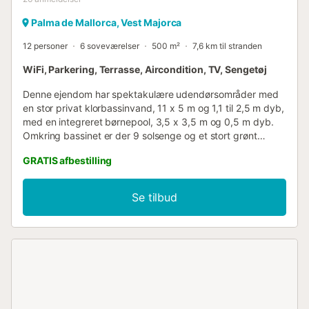
Palma de Mallorca, Vest Majorca
12 personer
6 soveværelser
500 m²
7,6 km til stranden
WiFi, Parkering, Terrasse, Aircondition, TV, Sengetøj
Denne ejendom har spektakulære udendørsområder med
en stor privat klorbassinvand, 11 x 5 m og 1,1 til 2,5 m dyb,
med en integreret børnepool, 3,5 x 3,5 m og 0,5 m dyb.
Omkring bassinet er der 9 solsenge og et stort grønt
område til solbadning eller leg med de små. Forskellige
GRATIS afbestilling
haveområder, en fiskesø og flere terrasser og verandaer,
herunder en med grill, garanterer uforglemmelige
øjeblikke. Der er også et bordtennisbord, en
Se tilbud
padeltennisbane og en basketballbane, som kan tilgås når
som helst. Dette store herregård byder på to etager. Ved
indgangen til huset finder man en stor stue-spisestue med
fjernsyn, aircondition, pejs og udgang til en af
verandaerne. Derefter er der et køkken, udstyret med
gaskomfur og et bord til en aperitif måske. Derefter er der
et andet køkken med gaskomfur, en anden stor spisestue
med adgang til poolen, endnu en stue med billardbord og