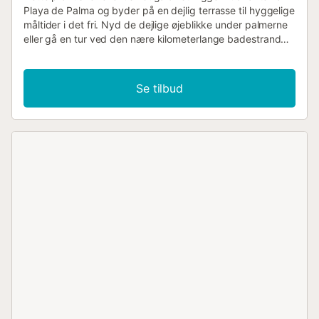
Playa de Palma og byder på en dejlig terrasse til hyggelige
måltider i det fri. Nyd de dejlige øjeblikke under palmerne
eller gå en tur ved den nære kilometerlange badestrand
(700 m). da vandet kun langsomt bliver dybere er
stranden også velegnet til småbørn. I højsæsonen er den
dog ret levende, og sportslige gæster kan også leje
Se tilbud
vandsportsredskaber eller cykler. Grundet de gode
forbindelser kan I undvære at leje en bil. Også øens
hovedstad Palma med alle sine seværdigheder,
restauranter og shoppingmuligheder når I nemt med
offentlig transport. Grupper kun ved forespørgsel, og de vil
blive bedt om at lægge depositum. Gælder ikke familier og
par over 30 år. Licensnummer: 13269/2016....