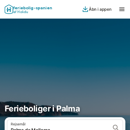
feriebolig-spanien
Åbn i appen
af Holidu
Ferieboliger i Palma
Rejsemål