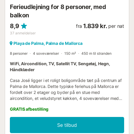
Ferieudlejning for 8 personer, med
balkon
8,9
1.839 kr.
fra
per nat
37
anmeldelser
Playa de Palma, Palma de Mallorca
8 personer
4 soveværelser
150 m²
450 m til stranden
WiFi, Aircondition, TV, Satellit TV, Sengetøj, Hegn,
Håndklæder
Casa José ligger i et roligt boligområde tæt på centrum af
Palma de Mallorca. Dette typiske feriehus på Mallorca er
fordelt over 2 etager og byder på en stue med
aircondition, et veludstyret køkken, 4 soveværelser med
aircondition og 2 badeværelser, med plads til op til 8
GRATIS afbestilling
gæster. Familievenlige faciliteter inkluderer Wi-Fi, tv,
barnestol, babyseng, grill og garage. På den møblerede
altan kan du slappe af og nyde den friske luft.
Se tilbud
Restauranter, barer og en charmerende promenade ligger