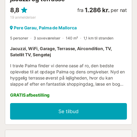
8,8
1.286 kr.
fra
per nat
19
anmeldelser
Pere Garau, Palma de Mallorca
5 personer
3 soveværelser
140 m²
1,1 km til stranden
Jacuzzi, WiFi, Garage, Terrasse, Aircondition, TV,
Satellit TV, Sengetøj
I travle Palma finder vi denne oase af ro, den bedste
oplevelse til at opdage Palma og dens omgivelser. Nyd en
hyggelig terrasse øverst på lejligheden, hvor du kan
slappe af efter en fantastisk shoppingdag, læse en bog
eller nyde en aperitif med venner eller familie. Den
GRATIS afbestilling
moderne bolig består af 2 etager, hvor du kan tilbringe din
ferie. Så snart du træder ind, finder du en rummelig
stue/spisestue med aircondition og Smart TV. I samme
Se tilbud
område finder du også det åbne køkken med keramisk
kogeplade og alle faciliteter til at tilberede appetitlige
retter. Første sal fuldendes med 2 soveværelser, meget
veludstyrede. Det første er udstyret med en dobbeltseng,