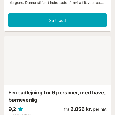
bjergene. Denne stilfuldt indrettede tårnvilla tilbyder ca.
240 m² plads, med en rummelig stue, et fuldt udstyret
køkken, 4 soveværelser og 4 badeværelser. Med plads til
op til 10 gæster er den perfekt til familier, venner eller
Se tilbud
særlige ferier sammen. Faciliteterne inkluderer
højhastigheds-Wi-Fi, et smart-tv med streamingtjenester,
ventilatorer, en vaskemaskine og en tørretumbler. Til de
små er der en babyseng og en barnestol til rådighed.
Træd udenfor til din private del af Mallorca: en privat pool,
middelhavshave, overdækket terrasse og grillområde –
ideelt til afslappende aftener, solnedgange og
uforglemmelige øjeblikke med dine kære. Der er to
parkeringspladser på ejendommen. Kæledyr er tilladt efter
anmodning. Rygning indendørs er ikke tilladt. Der er
aircondition i alle rum, og hvert rum har også opvarmning.
Du vil bo i den separate, private øverste tårnvilla på
fincáen, hvilket sikrer maksimal privatliv, ro og en unik
charme....
Ferieudlejning for 6 personer, med have,
børnevenlig
9,2
2.856 kr.
fra
per nat