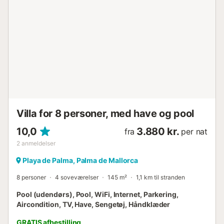
Villa for 8 personer, med have og pool
10,0
3.880 kr.
fra
per nat
2
anmeldelser
Playa de Palma, Palma de Mallorca
8 personer
4 soveværelser
145 m²
1,1 km til stranden
Pool (udendørs), Pool, WiFi, Internet, Parkering,
Aircondition, TV, Have, Sengetøj, Håndklæder
GRATIS afbestilling