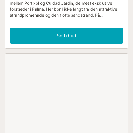
mellem Portixol og Cuidad Jardin, de mest eksklusive
forstæder i Palma. Her bor I ikke langt fra den attraktive
strandpromenade og den flotte sandstrand. På
promenaden Paseo kan I slentre eller løbe, cykle eller
skøjte. Indkøbsmuligheder, caféer og restauranter når I
nemt til fods. Grundet de gode forbindelser er en lejebil
Se tilbud
ikke bydende nødvendigt, og I ankommer efter en kort
taxatur. Her venter øens bedste fiskerestauranter,
grillspecialiteter og tapas lige rundt om hjørnet, og øens
hovedstad Palma frister med mange indkøbsmuligheder
og kulturelle samt kulinariske tilbud. Palma er med over
300 skobutikker et rent shoppingparadis. Grupper
(undtagen familier og par over 30 år) efter anmodning og
med særligt depositum....