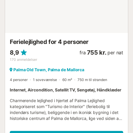
og cykler. Denne ejendom har retningslinjer til at hjælpe
gæster med korrekt affaldssortering. Mere information
findes på stedet. Denne ejendom har lys- og
vandbesparende funktioner. Elektriciteten på denne
ejendom genereres delvist af solcellepaneler. Bæredygtige
materialer er blevet anvendt i isoleringen på denne
ejendom....
Ferielejlighed for 4 personer
8,9
755 kr.
fra
per nat
170
anmeldelser
Palma Old Town, Palma de Mallorca
4 personer
1 soveværelse
60 m²
750 m til stranden
Internet, Aircondition, Satellit TV, Sengetøj, Håndklæder
Charmerende lejlighed i hjertet af Palma Lejlighed
kategoriseret som "Turismo de Interior" (feriebolig til
indendørs turisme), beliggende i en ikonisk bygning i det
historiske centrum af Palma de Mallorca, lige ved siden af
Plaça de Santa Eulàlia. Bygningen, der tidligere husede
det historiske Legetøjsmuseum, blev omhyggeligt