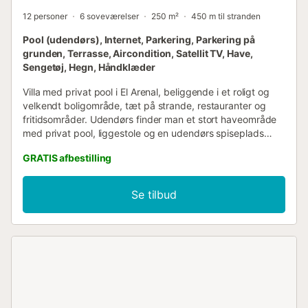
12 personer
6 soveværelser
250 m²
450 m til stranden
Pool (udendørs), Internet, Parkering, Parkering på
grunden, Terrasse, Aircondition, Satellit TV, Have,
Sengetøj, Hegn, Håndklæder
Villa med privat pool i El Arenal, beliggende i et roligt og
velkendt boligområde, tæt på strande, restauranter og
fritidsområder. Udendørs finder man et stort haveområde
med privat pool, liggestole og en udendørs spiseplads
med grill, ideel til at nyde det gode vejr hele dagen.
GRATIS afbestilling
Indenfor er villaen indrettet med rummelige og lyse
omgivelser. Hovedstuen, med pejs og flere siddeområder,
skaber en hyggelig atmosfære til fælles tid. Køkkenet er
Se tilbud
rummeligt og fuldt udstyret, perfekt til ophold med mange
personer. Huset er fordelt på 6 soveværelser og 5
komplette badeværelser, en perfekt kombination til at
indkvartere op til 12 gæster med tilstrækkelig plads,
privatliv og komfort. Denne indretning gør det til en særligt
praktisk løsning for store grupper eller flere familier, der
rejser sammen. En rummelig, funktionel og velbeliggende
villa til en afslappende ferie på Mallorca. - - - - - VIGTIGE