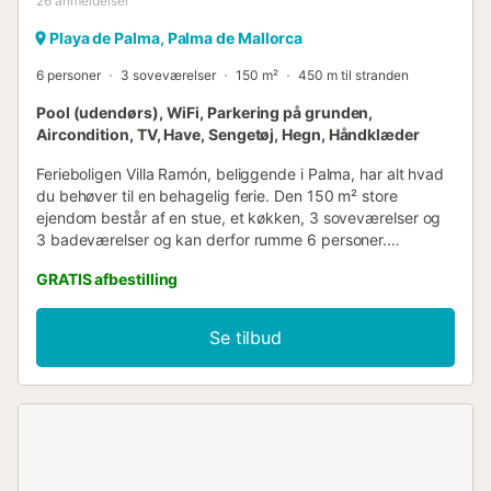
26
anmeldelser
Playa de Palma, Palma de Mallorca
6 personer
3 soveværelser
150 m²
450 m til stranden
Pool (udendørs), WiFi, Parkering på grunden,
Aircondition, TV, Have, Sengetøj, Hegn, Håndklæder
Ferieboligen Villa Ramón, beliggende i Palma, har alt hvad
du behøver til en behagelig ferie. Den 150 m² store
ejendom består af en stue, et køkken, 3 soveværelser og
3 badeværelser og kan derfor rumme 6 personer.
Yderligere faciliteter inkluderer højhastigheds-Wi-Fi (egnet
GRATIS afbestilling
til videoopkald) med et dedikeret arbejdsområde til
hjemmekontor, et TV, aircondition, en vaskemaskine samt
strand-/poolhåndklæder. En babyseng og en barnestol er
Se tilbud
også tilgængelig. Denne feriebolig har et privat
udendørsområde med en pool, have, overdækket terrasse,
balkon, grill og udendørs bruser. Ejendommen ligger tæt
på stranden, og offentlig transport er inden for gåafstand.
En parkeringsplads er tilgængelig på ejendommen.
Maksimalt 2 kæledyr er tilladt. Rygning og afholdelse af
fester er ikke tilladt. Denne ejendom har retningslinjer, der