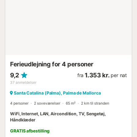
alle soveværelser og fællesområder i huset. Turistskatten
for bæredygtig turisme udgør 2,20€ pr. person pr. nat
(inkl. 10% moms). Børn under 16 år betaler ikke denne
skat. Alt sengetøj, et sæt badehåndklæder og
strandhåndklæder til hver gæst er inkluderet. Bemærk
venligst, at denne villa ligger i et boligområde, og
naboernes ro skal respekteres. Vær venlig at dæmpe
støjen for at undgå at forårsage gene. Af de...
Ferieudlejning for 4 personer
9,2
1.353 kr.
fra
per nat
37
anmeldelser
Santa Catalina (Palma), Palma de Mallorca
4 personer
2 soveværelser
65 m²
2 km til stranden
WiFi, Internet, LAN, Aircondition, TV, Sengetøj,
Håndklæder
GRATIS afbestilling