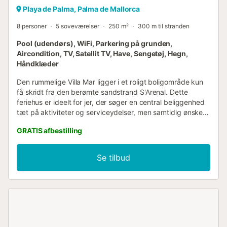
Playa de Palma, Palma de Mallorca
8 personer
5 soveværelser
250 m²
300 m til stranden
Pool (udendørs), WiFi, Parkering på grunden,
Aircondition, TV, Satellit TV, Have, Sengetøj, Hegn,
Håndklæder
Den rummelige Villa Mar ligger i et roligt boligområde kun
få skridt fra den berømte sandstrand S'Arenal. Dette
feriehus er ideelt for jer, der søger en central beliggenhed
tæt på aktiviteter og serviceydelser, men samtidig ønsker
at nyde en afslappende ferie i behagelige omgivelser. Med
GRATIS afbestilling
en stue, et veludstyret køkken, 5 soveværelser og 4
badeværelser tilbyder boligen plads til op til 8 voksne og 4
ekstra børn. Soveværelse 1: to enkeltsenge (0,90 m x 1,90
Se tilbud
m) Soveværelse 2: to enkeltsenge (0,90 m x 1,90 m)
Soveværelse 3: to enkeltsenge (0,90 m x 1,90 m)
Soveværelse 4: to enkeltsenge (0,90 m x 1,90 m) og
mulighed for barneseng Soveværelse 5: fire enkeltsenge
(køjesenge), velegnet til 4 børn. Faciliteterne omfatter Wi-
Fi, aircondition (kold/varm), Smart TV, 2 barnesenge og en
høj stol. I det maleriske udendørsområde inviterer den