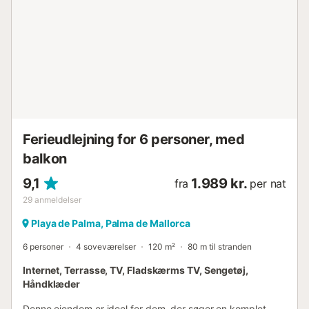
NOTER - - - - - Alle reservationer inkluderer gratis forbrug
af rindende vand, 50€ til el-forbrug pr. reservation, og i
vintersæsonen (hvis ejendommen har faciliteterne) 50€ til
ikke-elektrisk forbrug (olie-, gas- eller propankalorifer). Alle
ejendomme har interne eller eksterne målere, som kunden
kan tilgå og verificere. Prisen for yderligere forbrug er
0,35€/kWh. Dette hus har aircondition i alle soveværelser
og i stuen, samt opvarmning i hele boligen. Turistskatten er
på 2,20€ pr. person pr...
Ferieudlejning for 6 personer, med
balkon
9,1
1.989 kr.
fra
per nat
29
anmeldelser
Playa de Palma, Palma de Mallorca
6 personer
4 soveværelser
120 m²
80 m til stranden
Internet, Terrasse, TV, Fladskærms TV, Sengetøj,
Håndklæder
Denne ejendom er ideel for dem, der søger en komplet