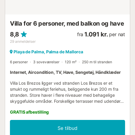
Villa for 6 personer, med balkon og have
8,8
1.091 kr.
fra
per nat
29
anmeldelser
Playa de Palma, Palma de Mallorca
6 personer
3 soveværelser
120 m²
250 m til stranden
Internet, Aircondition, TV, Have, Sengetøj, Håndklæder
Villa Los Brezos ligger ved stranden Los Brezos er et
smukt og rummeligt feriehus, beliggende kun 200 m fra
stranden. Store haver i flere niveauer med behagelige
skyggefulde områder. Forskellige terrasser med udendørs
borde, hvor man kan nyde en aften udendørs. Liggestole
GRATIS afbestilling
til afslapning i solen. Huset består af 3 dobbeltværelser. Et
af dem med dobbeltseng og de andre med 2 enkeltsenge
hver. Stort, møbleret og udstyret køkken. 100MB
Se tilbud
fiberoptisk internet. Satellit-tv. Aircondition i hele huset,