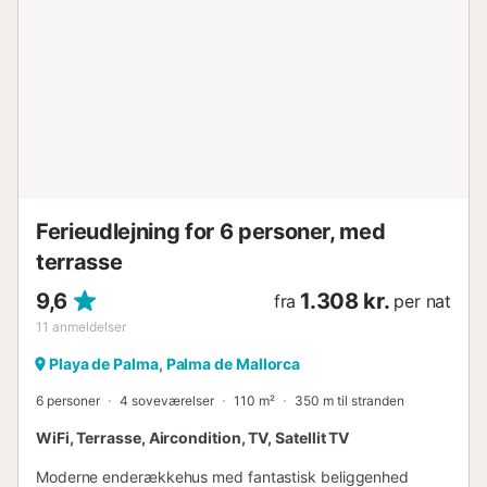
hjælper gæster med korrekt affaldssortering. Mere
information findes på stedet. Denne ejendom har
energibesparende belysning....
Ferieudlejning for 6 personer, med
terrasse
9,6
1.308 kr.
fra
per nat
11
anmeldelser
Playa de Palma, Palma de Mallorca
6 personer
4 soveværelser
110 m²
350 m til stranden
WiFi, Terrasse, Aircondition, TV, Satellit TV
Moderne enderækkehus med fantastisk beliggenhed