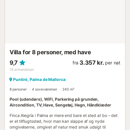
ligger i et boligområde, og naboernes hvile skal
respekteres. Vær venlig at dæmpe støjen for at undgå at
forårsage gene. ...
Villa for 8 personer, med have
9,7
3.357 kr.
fra
per nat
18
anmeldelser
Puntiró, Palma de Mallorca
8 personer
4 soveværelser
240 m²
Pool (udendørs), WiFi, Parkering på grunden,
Aircondition, TV, Have, Sengetøj, Hegn, Håndklæder
Finca Alegría i Palma er mere end bare et sted at bo – det
er et tilflugtssted, hvor man kan slappe af og nyde
omgivelserne, omgivet af natur med smuk udsigt til