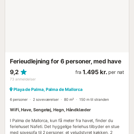
et toilet. På første sal er der 6 soveværelser med
aircondition og garderobeskab og 5 badeværelser. 4
soveværelser har dobbeltsenge, og de andre 2 har to
enkeltsenge. Tre af dem har eget badeværelse, et med
badekar og bruser, et med badekar og et med bruser.
Derefter er der to yderligere badeværelser, et med
badekar og et med bruser, som fuldender denne etage.
Derudover er der to yderligere badeværelser med bruser,
som er udendørs. Der er et vaskerum med vaskemaskine,
strygejern og strygebræt. Huset har oliefyr centralvar...
Ferieudlejning for 6 personer, med have
9,2
1.495 kr.
fra
per nat
73
anmeldelser
Playa de Palma, Palma de Mallorca
6 personer
2 soveværelser
80 m²
150 m til stranden
WiFi, Have, Sengetøj, Hegn, Håndklæder
I Palma de Mallorca, kun få meter fra havet, finder du
feriehuset Nafeti. Det hyggelige feriehus tilbyder en stue
med sovesofa til 2 personer, et veludstyret køkken, 2