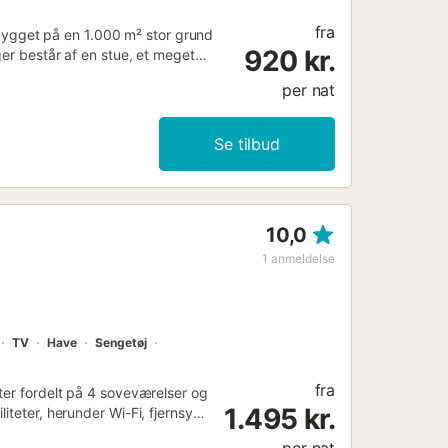
fra
er bygget på en 1.000 m² stor grund
920 kr.
ger består af en stue, et meget
værelser en suite samt et ekstra
per nat
r fiberoptisk Wi-Fi (egnet til
ntilatorer, vaskemaskine,
 med internationale kanaler.
Se tilbud
ortet: - 27-hullers golfbane
ista Bella, Villamartin, Campoamor
on, massage, hydroterapi, 7 dage
ked, apotek, spansk restaurant,
10,0
t ved denne bolig er dens private
ben terrasse, en overdækket
1
anmeldelse
rant: 1,16 km. Gå-/kørselsafstand til
km. Gå-/kørselsafstand til
TV
Have
Sengetøj
fra
ter fordelt på 4 soveværelser og
1.495 kr.
iteter, herunder Wi-Fi, fjernsyn,
ill til udendørs madlavning.