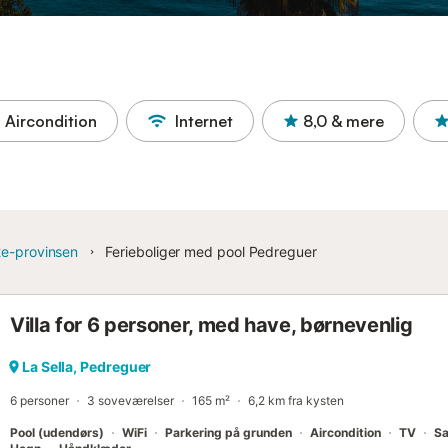
Aircondition
Internet
8,0
& mere
te-provinsen
Ferieboliger med pool Pedreguer
Villa for 6 personer, med have, børnevenlig
La Sella, Pedreguer
6 personer
3 soveværelser
165 m²
6,2 km fra kysten
Pool (udendørs)
WiFi
Parkering på grunden
Aircondition
TV
Sa