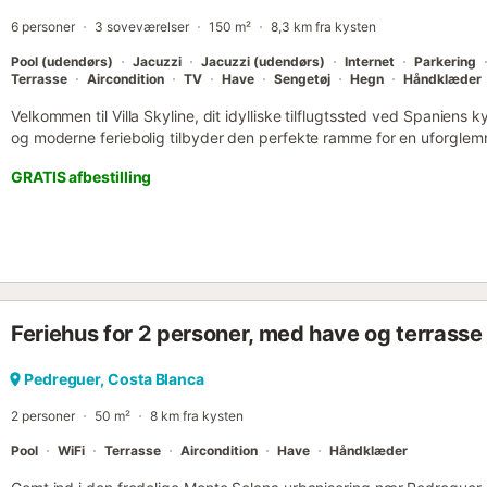
6 personer
3 soveværelser
150 m²
8,3 km fra kysten
Pool (udendørs)
Jacuzzi
Jacuzzi (udendørs)
Internet
Parkering
Terrasse
Aircondition
TV
Have
Sengetøj
Hegn
Håndklæder
Velkommen til Villa Skyline, dit idylliske tilflugtssted ved Spaniens
og moderne feriebolig tilbyder den perfekte ramme for en uforglemme
venner. Med 3 rummelige soveværelser har villaen plads til 5 perso
GRATIS afbestilling
over generøse 150 m², der er designet med kærlighed til detaljen. 
landskab i Pedreguer, kan du fra denne villa nyde en betagende ud
strand og havet samt de majestætiske bjerge, der omgiver regione
paradis for afslapning og underholdning. En privat pool tilbyder en 
dage, mens spabadet sikrer ultimativ afslapning. For din bekvemmeli
en parkeringsplads lige ved ejendommen. Indendørs venter et mo
apparater af høj kvalitet, herunder køleskab, mikrobølgeovn, ovn, 
Feriehus for 2 personer, med have og terrasse
Service, bestik og køkkenredskaber er også tilgængelige, så du nem
kaffemaskine, brødrister og elkedel står klar til din morgenkaffe. O
har at byde på, og gør Villaen i Pedreguer til dit hjem væk fra hje
Pedreguer, Costa Blanca
ferie fyldt med sol, hav og afslapning....
2 personer
50 m²
8 km fra kysten
Pool
WiFi
Terrasse
Aircondition
Have
Håndklæder