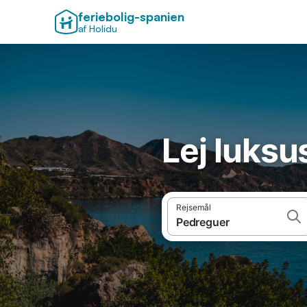
feriebolig-spanien
af Holidu
Lej luksu
Rejsemål