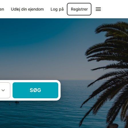
en
Udlej din ejendom
Log på
Registrer
SØG