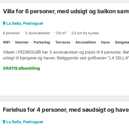
Villa for 6 personer, med udsigt og balkon sa
La Sella, Pedreguer
6 personer
3 soveværelser
125 m²
5,5 km fra kysten
WiFi
Internet
Parkering
Terrasse
Aircondition
Have
Sengetø
Villaen i PEDREGUER har 3 soveværelser og plads til 6 personer. B
udsigt til bjergene og haven. Beliggende ved golfbanen "LA SELLA"
MARINAS", 2 km fra byen "PEDREGUER", 100 km fra lufthavnen "ALIC
GRATIS afbestilling
boligområde. Den har have, terrassemøbler, pejs, strygejern, varme
boligen, privat pool, udendørs parkering på samme bygning, fjernsyn
Det separate køkken med keramisk kogeplade er udstyret med køle
tørretumbler, opvaskemaskine, service/bestik, køkkenredskaber, ka
Feriehus for 4 personer, med søudsigt og have
La Sella, Pedreguer