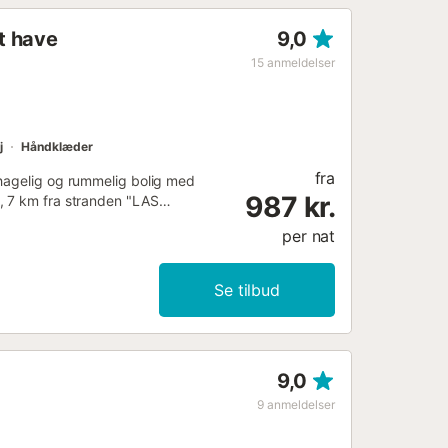
mt have
9,0
15
anmeldelser
j
Håndklæder
fra
ehagelig og rummelig bolig med
987 kr.
, 7 km fra stranden "LAS
ANTE" og ligger i et roligt
per nat
pumpevarme, aircondition i hele
, satellit (sprog: spansk, engelsk).
skab, ovn, fryser, vaskemaskine,
Se tilbud
ffemaskine....
9,0
9
anmeldelser