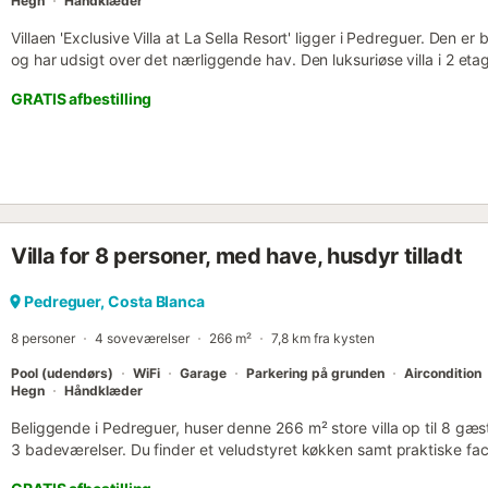
Hegn
Håndklæder
Villaen 'Exclusive Villa at La Sella Resort' ligger i Pedreguer. Den 
og har udsigt over det nærliggende hav. Den luksuriøse villa i 2 eta
veludstyret køkken med opvaskemaskine, 3 soveværelser og 3 bade
GRATIS afbestilling
toilet og kan derfor rumme 6 personer. Yderligere faciliteter inkludere
videoopkald), aircondition, centralvarme i alle rum, bærbare gulvve
tørretumbler, en pejs (brænde medfølger) samt et 46-tommer LED-tv
Gæster har også adgang til en række aktiviteter og faciliteter på res
designet af José María Olazábal eller en af de andre baner såsom V
og Las Ramblas. - Spa-område med kosmetisk behandling, frisørsal
om ugen. - Ridning og tennis - Cykling og mountainbiking - Minimar
Villa for 8 personer, med have, husdyr tilladt
thailandsk specialrestaurant, 19 Hole Golf Restaurant. Højdepunkte
udendørsområde med en opvarmet pool, en have, havemøbler, en å
terrasse, en altan og en grill. Gå-/kørselsafstand til nærmeste restau
Pedreguer, Costa Blanca
nærmeste café: 4,33 km. Gå-/kørselsafstand til nærmeste bar: 3,98 
8 personer
4 soveværelser
266 m²
7,8 km fra kysten
nærmeste supermarked: 4,2...
Pool (udendørs)
WiFi
Garage
Parkering på grunden
Aircondition
Hegn
Håndklæder
Beliggende i Pedreguer, huser denne 266 m² store villa op til 8 gæs
3 badeværelser. Du finder et veludstyret køkken samt praktiske facil
vaskemaskine og tørretumbler. Ejendommen har desuden en privat gr