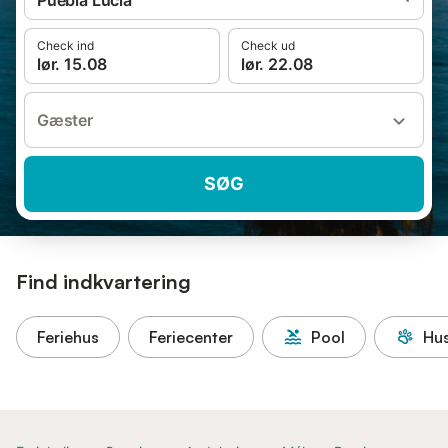
Puebla Lucia
Check ind
Check ud
lør. 15.08
lør. 22.08
Gæster
SØG
Find indkvartering
Feriehus
Feriecenter
Pool
Hus