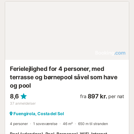
Ferielejlighed for 4 personer, med
terrasse og børnepool såvel som have
og pool
8,6
897 kr.
fra
per nat
37
anmeldelser
Fuengirola, Costa del Sol
4 personer
1 soveværelse
46 m²
650 m til stranden
Pool (udendørs), Pool, Børnepool, WiFi, Internet,