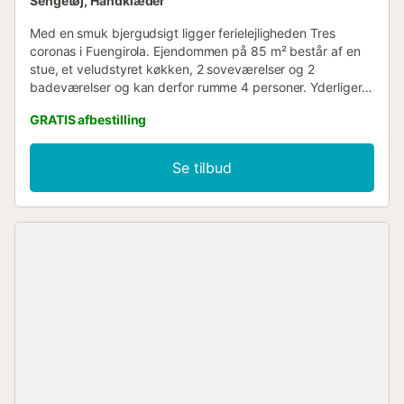
Sengetøj, Håndklæder
Med en smuk bjergudsigt ligger ferielejligheden Tres
coronas i Fuengirola. Ejendommen på 85 m² består af en
stue, et veludstyret køkken, 2 soveværelser og 2
badeværelser og kan derfor rumme 4 personer. Yderligere
faciliteter inkluderer Wi-Fi, aircondition i stuen og
GRATIS afbestilling
soveværelserne, et TV samt en vaskemaskine.
Højdepunktet ved denne bolig er dens private
udendørsareal med en altan. Et fælles udendørsareal med
Se tilbud
en swimmingpool er også tilgængeligt til din brug.
Forbindelser til offentlig transport ligger i gåafstand.
Kæledyr, rygning og fejring af begivenheder er ikke tilladt.
Der er elevator i bygningen....