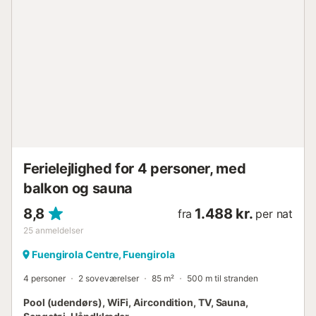
mikrobølgeovn, opvaskemaskine, vaskemaskine,
kaffemaskine og alle de redskaber, du får brug for.
Opholdsområdet tilbyder gratis WiFi, aircondition og
satellit-tv. Sengelinned, håndklæder og basale toiletartikler
er alle tilgængelige. Inden for komplekset finder du to
restauranter, en bar, en børnepool og en fælles udendørs
pool, alt sammen i et roligt, indhegnet miljø med
døgnåbent sikkerhed. En weekendseng til babyer kan
leveres efter anmodning. Kun 2 minutters gang fra
stranden og Fuengirolas strandpromenade, 300 m fra
togstationen og 15 km fra Málaga Lufthavn. Golfbaner og
store indkøbscentre er tæt på....
Ferielejlighed for 4 personer, med
balkon og sauna
8,8
1.488 kr.
fra
per nat
25
anmeldelser
Fuengirola Centre, Fuengirola
4 personer
2 soveværelser
85 m²
500 m til stranden
Pool (udendørs), WiFi, Aircondition, TV, Sauna,