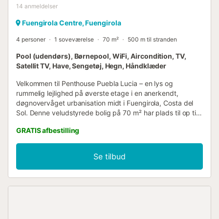
14
anmeldelser
Fuengirola Centre, Fuengirola
4 personer
1 soveværelse
70 m²
500 m til stranden
Pool (udendørs), Børnepool, WiFi, Aircondition, TV,
Satellit TV, Have, Sengetøj, Hegn, Håndklæder
Velkommen til Penthouse Puebla Lucia – en lys og
rummelig lejlighed på øverste etage i en anerkendt,
døgnovervåget urbanisation midt i Fuengirola, Costa del
Sol. Denne veludstyrede bolig på 70 m² har plads til op til
4 gæster fordelt på et komfortabelt soveværelse med
GRATIS afbestilling
dobbeltseng og en stue med sovesofa. Den store solrige
terrasse med udsigt over de smukt vedligeholdte
fælleshaver og tre udendørs swimmingpools er ideel til at
Se tilbud
nyde den andalusiske sol. Ejendommen er for nylig blevet
opgraderet med helt nye vindues- og dørrammer overalt,
hvilket sikrer fremragende lydisolering og en fredelig
atmosfære. Urbanisationen har en dejlig dekorativ
springvand; med lukkede vinduer er der fuldstændig stille
indendørs. Det fuldt udstyrede køkken inkluderer ovn,