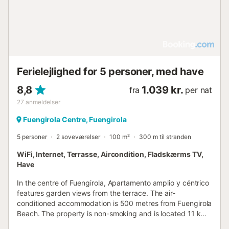
Ferielejlighed for 5 personer, med have
8,8
1.039 kr.
fra
per nat
27
anmeldelser
Fuengirola Centre, Fuengirola
5 personer
2 soveværelser
100 m²
300 m til stranden
WiFi, Internet, Terrasse, Aircondition, Fladskærms TV,
Have
In the centre of Fuengirola, Apartamento amplio y céntrico
features garden views from the terrace. The air-
conditioned accommodation is 500 metres from Fuengirola
Beach. The property is non-smoking and is located 11 km
from Plaza de Espana....