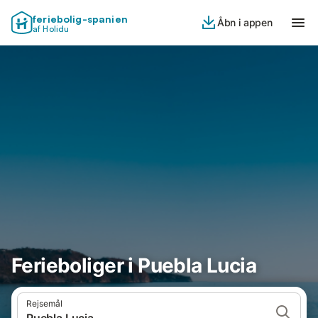
feriebolig-spanien
Åbn i appen
af Holidu
Ferieboliger i Puebla Lucia
Rejsemål