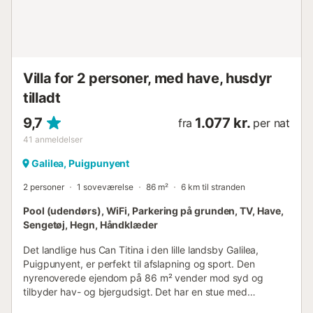
Villa for 2 personer, med have, husdyr
tilladt
9,7
1.077 kr.
fra
per nat
41
anmeldelser
Galilea, Puigpunyent
2 personer
1 soveværelse
86 m²
6 km til stranden
Pool (udendørs), WiFi, Parkering på grunden, TV, Have,
Sengetøj, Hegn, Håndklæder
Det landlige hus Can Titina i den lille landsby Galilea,
Puigpunyent, er perfekt til afslapning og sport. Den
nyrenoverede ejendom på 86 m² vender mod syd og
tilbyder hav- og bjergudsigt. Det har en stue med
sovesofa, et loft med chill-out område, et veludstyret