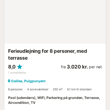
sommermånederne ventilatorer til rådighed i alle rum.
Omkostninger, der skal betales på destinationen og ikke
inkluderet i prisen: - Turistskat (obligatorisk) - Elforbrug: €
0,24 / Kw (obligatorisk) Bemærkninger: - Oplysninger om
alle gæster (navn, efternavn, køn, fødselsdato,
pasnummer/ID-nummer, udstedelsesdato og nationalitet)
skal gives inden check-in-dagen via vores platform....
Ferieudlejning for 8 personer, med
terrasse
8,0
3.020 kr.
fra
per nat
1
anmeldelse
Galilea, Puigpunyent
8 personer
4 soveværelser
250 m²
6,1 km til stranden
Pool (udendørs), WiFi, Parkering på grunden, Terrasse,
Aircondition, TV