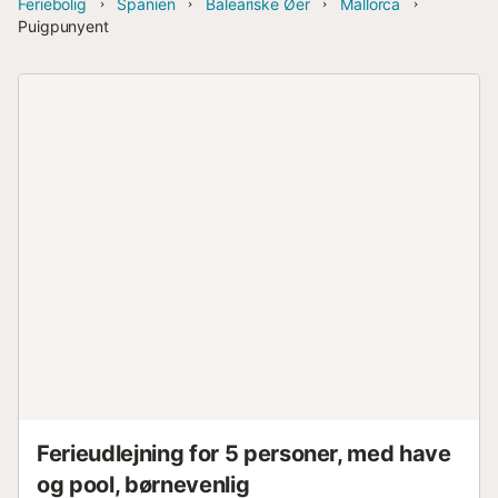
Feriebolig
Spanien
Baleariske Øer
Mallorca
Puigpunyent
Ferieudlejning for 5 personer, med have
og pool, børnevenlig