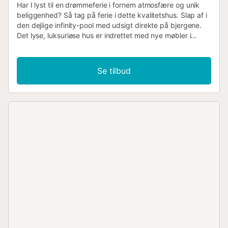
Har I lyst til en drømmeferie i fornem atmosfære og unik
beliggenhed? Så tag på ferie i dette kvalitetshus. Slap af i
den dejlige infinity-pool med udsigt direkte på bjergene.
Det lyse, luksuriøse hus er indrettet med nye møbler i
modern stil, der både er elegant og tiltalende. Og på trods
af den lidt afsides og rolig beliggenhed er der kun 10 km
luftlinje til Palma, som I nemt kan komme til over den smalle
Se tilbud
bjerggade. Galilea er den højst beliggende landsby på øen
og byder på en utrolig flot udsigt. Tag på en helt igennem
afslappet ferie på en Mallorca, som I ikke kendte før.
Grupper kun ved forespørgsel og de vil blive bedt om at
lægge depositum. Gælder ikke familier og par over 30 år.
Licensnummer: ETV / 4981...