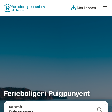
feriebolig-spanien
Åbn i appen
af Holidu
Ferieboliger i Puigpunyent
Rejsemål