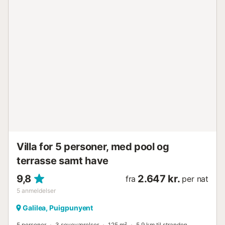
har opbevaringsplads til motorcykler og cykler....
Villa for 5 personer, med pool og
terrasse samt have
9,8
2.647 kr.
fra
per nat
5
anmeldelser
Galilea, Puigpunyent
5 personer
3 soveværelser
125 m²
5,9 km til stranden