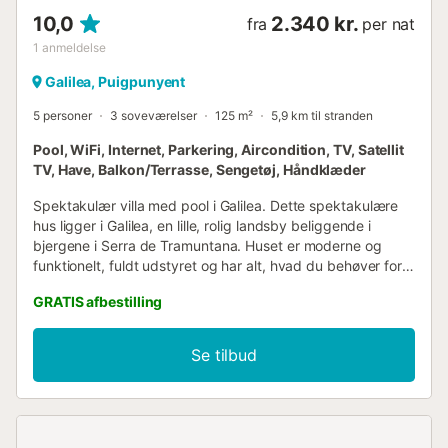
10,0
2.340 kr.
fra
per nat
1
anmeldelse
Galilea, Puigpunyent
5 personer
3 soveværelser
125 m²
5,9 km til stranden
Pool, WiFi, Internet, Parkering, Aircondition, TV, Satellit
TV, Have, Balkon/Terrasse, Sengetøj, Håndklæder
Spektakulær villa med pool i Galilea. Dette spektakulære
hus ligger i Galilea, en lille, rolig landsby beliggende i
bjergene i Serra de Tramuntana. Huset er moderne og
funktionelt, fuldt udstyret og har alt, hvad du behøver for
at tilbringe en afslappende ferie på Mallorca. Uden tvivl er
GRATIS afbestilling
det bedste ved boligen den imponerende terrasse med
udsigt over Serra. Terrassen har en infinity-pool og et
solariumområde. Kort sagt er det et perfekt sted at nyde
Se tilbud
det vidunderlige vejr, som øen tilbyder. Galilea er en lille by
i den nordvestlige del af Mallorca, i Serra de Tramuntana,
som er på UNESCOs verdensarvsliste. Galilea er meget
rolig og omgivet af et landligt miljø, og den har en
privilegeret beliggenhed på et bjerg med enestående