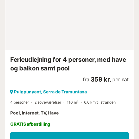
besøge naturreservatet "Reserva Park" med vandrestier
og vandfald, hvor man kan svømme, i nærheden. Finca
Galatzó er også et populært udflugtsmål og byder på
velafmærkede vandrestier. De nærmeste strande er Cala
Fornells eller Platja Palmira, ca. 15 km væk. Palma Lufthavn
ligger ca. 30 km væk. Du bør være en sikker bilist og leje
en ikke for stor bil, hvis du beslutter dig for denne smukk...
Ferieudlejning for 4 personer, med have
og balkon samt pool
359 kr.
fra
per nat
Puigpunyent, Serra de Tramuntana
4 personer
2 soveværelser
110 m²
6,6 km til stranden
Pool, Internet, TV, Have
GRATIS afbestilling