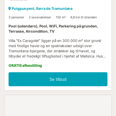
Puigpunyent, Serra de Tramuntana
3 personer
2 soveværelser
150 m²
6,8 km til stranden
Pool (udendørs), Pool, WiFi, Parkering på grunden,
Terrasse, Aircondition, TV
Villa "Es Caragolet" ligger på en 300.000 m² stor grund
med frodige haver og en spektakulær udsigt over
Tramuntana-bjergene, der strækker sig til havet, og
tilbyder et fredeligt tilflugtssted i hjertet af Mallorca. Huset
er omgivet af terrasser, hvoraf nogle er i skyggen af
GRATIS afbestilling
modne træer og giver perfekte steder at slappe af. Et
udekøkken med indbygget grill inviterer jer til at nyde
lækre måltider tilberedt med friske, lokale råvarer. Poolen
Se tilbud
er ideel til en forfriskende svømmetur, mens I nyder
panoramaudsigten. Indvendigt udstråler villaen en
sofistikeret, smagfuld atmosfære med møbler af høj
kvalitet og træaccenter, der komplementerer de lyse,
luftige rum. Det rummelige opholds- og spiseområde har
komfortable sofaer, et stort spisebord og satellit-tv og er
perfekt til afslapning eller socialt samvær. Det fuldt