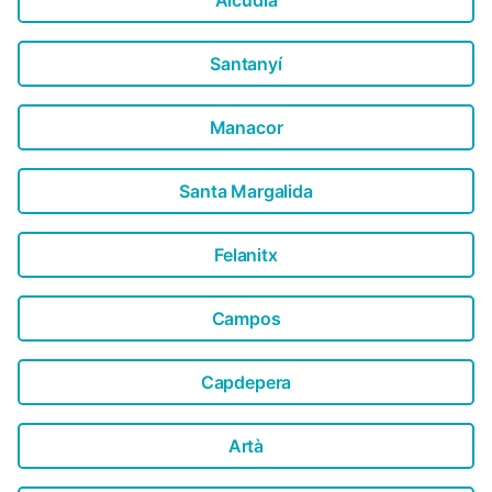
Alcúdia
Santanyí
Manacor
Santa Margalida
Felanitx
Campos
Capdepera
Artà