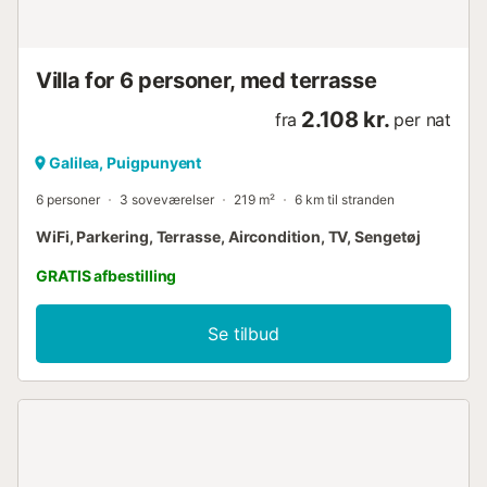
inklusiv køkken samt hovedparten af soveværelserne har
udgang i stueplan til det brolagte terrasselandskab.
Villaens indretningsstil er en smuk...
Villa for 6 personer, med terrasse
2.108 kr.
fra
per nat
Galilea, Puigpunyent
6 personer
3 soveværelser
219 m²
6 km til stranden
WiFi, Parkering, Terrasse, Aircondition, TV, Sengetøj
GRATIS afbestilling
Se tilbud