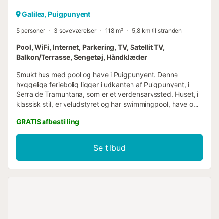
Galilea, Puigpunyent
5 personer
3 soveværelser
118 m²
5,8 km til stranden
Pool, WiFi, Internet, Parkering, TV, Satellit TV,
Balkon/Terrasse, Sengetøj, Håndklæder
Smukt hus med pool og have i Puigpunyent. Denne
hyggelige feriebolig ligger i udkanten af Puigpunyent, i
Serra de Tramuntana, som er et verdensarvssted. Huset, i
klassisk stil, er veludstyret og har swimmingpool, have og
flere møblerede terrasser, hvorfra man kan beundre
GRATIS afbestilling
udsigten over dalen og nyde det storslåede
middelhavsklima. Puigpunyent er en lille by i Serra de
Tramuntana, et must for dens naturskønhed. Der finder du
Se tilbud
også supermarkeder, restauranter og andre tjenester. I
dens omgivelser vil du opdage masser af vandrestier, der
egner sig til hele familien. På den anden side ligger den
mindre end tredive minutters kørsel fra Palma, øens
hovedstad. Aircondition: Med hensyn til aircondition-
systemet har boligen et system med elektriske radiatorer i
soveværelserne og stuen. Derudover finder du i