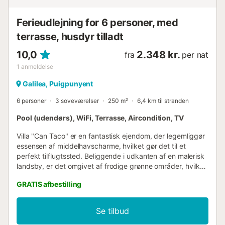
Ferieudlejning for 6 personer, med
terrasse, husdyr tilladt
10,0
2.348 kr.
fra
per nat
1
anmeldelse
Galilea, Puigpunyent
6 personer
3 soveværelser
250 m²
6,4 km til stranden
Pool (udendørs), WiFi, Terrasse, Aircondition, TV
Villa "Can Taco" er en fantastisk ejendom, der legemliggør
essensen af middelhavscharme, hvilket gør det til et
perfekt tilflugtssted. Beliggende i udkanten af en malerisk
landsby, er det omgivet af frodige grønne områder, hvilket
skaber en malerisk kulisse, der ligner en scene fra et
GRATIS afbestilling
blankt magasin. Om sommeren skinner haven i lyse farver
og byder på et idyllisk udendørsområde at slappe af. En
afsondret terrasse lavet af traditionelle mallorcanske
Se tilbud
brosten tilbyder komfortable liggestole og en stor pool til