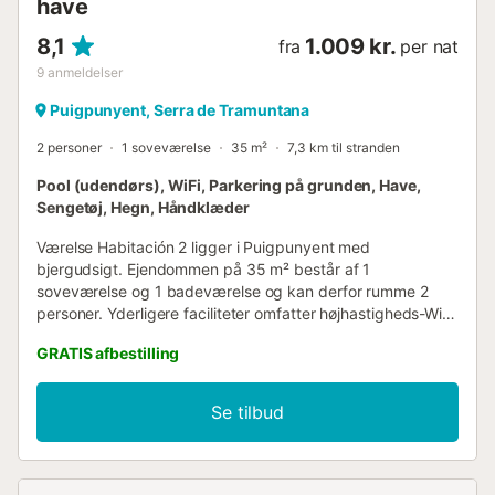
have
8,1
1.009 kr.
fra
per nat
9
anmeldelser
Puigpunyent, Serra de Tramuntana
2 personer
1 soveværelse
35 m²
7,3 km til stranden
Pool (udendørs), WiFi, Parkering på grunden, Have,
Sengetøj, Hegn, Håndklæder
Værelse Habitación 2 ligger i Puigpunyent med
bjergudsigt. Ejendommen på 35 m² består af 1
soveværelse og 1 badeværelse og kan derfor rumme 2
personer. Yderligere faciliteter omfatter højhastigheds-Wi-
Fi (egnet til videoopkald) med et dedikeret arbejdsområde
GRATIS afbestilling
til hjemmekontor. Derudover er der også et poolbord til
jeres fornøjelse. En babyseng og en barnestol er også
tilgængelige. Denne bolig tilbyder ikke: aircondition.
Se tilbud
Feriebolig med fælles køkken, pool, have, terrasse og
grillområde, som gæsterne kan nyde. En parkeringsplads
er tilgængelig på ejendommen. Kæledyr, rygning og
afholdelse af arrangementer er ikke tilladt. Ejendommen