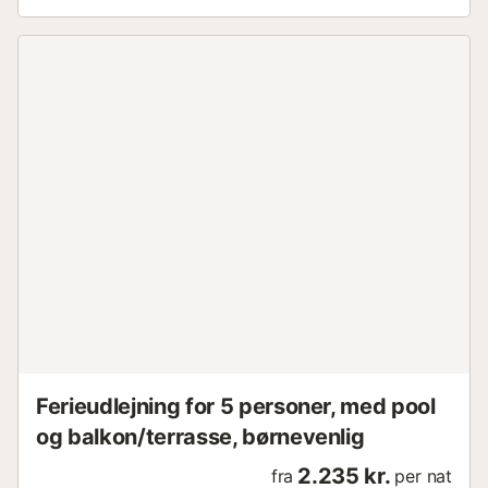
afkøling. Aftener kan tilbringes med at grille ved det
hyggelige spisebord, omgivet af rolige siddepladser
omgivet af smukke planter. Indvendigt byder villaen på en
charmerende kontrast med sit rustikke middelhavsdesign.
Det rummelige opholds- og spiseområde har højt til loftet
og udsmykkede udskårne træbjælker, hvilket skaber en
luftig atmosfære. Tre cremefarvede sofaer inviterer jer til at
mødes i komfort, mens et stort, rustikt spisebord giver
plads til op til otte gæster og er perfekt til fælles måltider.
Det veludstyrede køkken har moderne hårde hvidevarer
og et unikt ovenlysvindue, der oversvømmer rummet med
naturligt lys. Hvert soveværelse er omhyggeligt designet til
privatlivets fred, hvilket sikrer et behageligt ophold for alle
gæster. Den stilfulde villa “Can Taco” ligger i det smukke
vestlige Mallorca. Beliggende i Tramuntana-bjergene,
ligger denne fantastiske eje...
Ferieudlejning for 5 personer, med pool
og balkon/terrasse, børnevenlig
2.235 kr.
fra
per nat