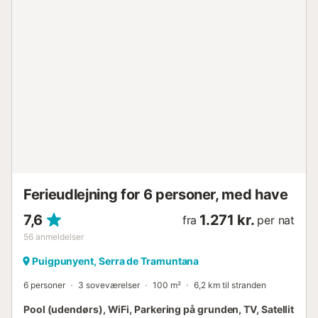
udsigt. Uden tvivl er det et must for dem, der søger ro og
ønsker at opleve essensen af Mallorca. Dette bjerg-
refugium er et fremragende udgangspunkt for at opdage
øen, da det ligger meget tæt på turistområder som Calvià,
Andratx eller Palma, øens hovedstad. Desuden er man i
Serra de Tramuntana meget tæt på vandre-,
bjergvandrings- og cykelstier. Aircondition: Hvad angår
aircondition-systemet, har huset et centraliseret system til
kold/varm aircondition. Omkostninger, der skal betales på
destinationen og ikke er inkluderet i prisen: - Turistskat
(obligatorisk) - El-forbrug: € 0,30 / kWh (obligatorisk)
Bemærkninger: - Oplysninger om alle gæster (navn,
eftern...
Ferieudlejning for 6 personer, med have
7,6
1.271 kr.
fra
per nat
56
anmeldelser
Puigpunyent, Serra de Tramuntana
6 personer
3 soveværelser
100 m²
6,2 km til stranden
Pool (udendørs), WiFi, Parkering på grunden, TV, Satellit