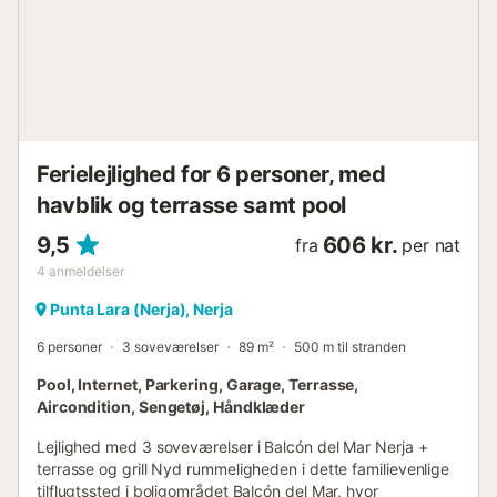
vaskemaskine. Villaens Indretning Stueetage – Poolniveau
Master soveværelse med direkte adgang til poolterrassen,
med solsenge, et bordtennisbord og et afslappende
siddeområde. Andet soveværelse med køjesenge, ideelt til
børn. Badeværelse med walk-in bruser og toilet. Mellemste
niveau – Opholds- og underholdningsområde
Hovedindgang, der fører ind til et...
Ferielejlighed for 6 personer, med
havblik og terrasse samt pool
9,5
606 kr.
fra
per nat
4
anmeldelser
Punta Lara (Nerja), Nerja
6 personer
3 soveværelser
89 m²
500 m til stranden
Pool, Internet, Parkering, Garage, Terrasse,
Aircondition, Sengetøj, Håndklæder
Lejlighed med 3 soveværelser i Balcón del Mar Nerja +
terrasse og grill Nyd rummeligheden i dette familievenlige
tilflugtssted i boligområdet Balcón del Mar, hvor