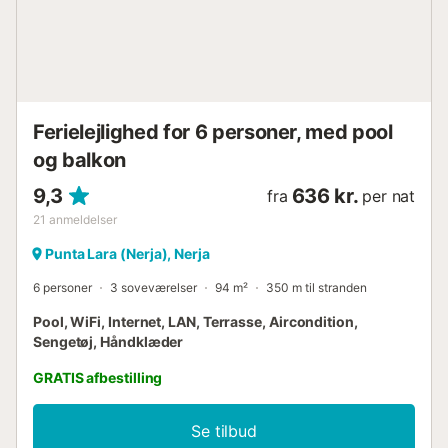
Ferielejlighed for 6 personer, med pool
og balkon
9,3
636 kr.
fra
per nat
21
anmeldelser
Punta Lara (Nerja), Nerja
6 personer
3 soveværelser
94 m²
350 m til stranden
Pool, WiFi, Internet, LAN, Terrasse, Aircondition,
Sengetøj, Håndklæder
GRATIS afbestilling
Se tilbud