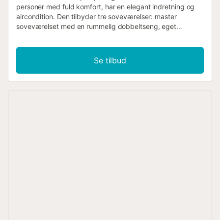
personer med fuld komfort, har en elegant indretning og
aircondition. Den tilbyder tre soveværelser: master
soveværelset med en rummelig dobbeltseng, eget
badeværelse og en privat balkon med enestående udsigt.
Derudover er der to ekstra soveværelser, et med
dobbeltseng og et med to enkeltsenge, suppleret af et
Se tilbud
separat badeværelse for ekstra bekvemmelighed.
Entréetagen indeholder to af soveværelserne og tilbyder
direkte adgang til tagterrassen. Her kan du slappe af
udendørs, nyde rolige stunder i den varme sol, beundre
stjernerne om natten og tilbringe kvalitetstid med familie
og venner. Fra stueetagen bliver du mødt af en lys stue,
der åbner ud til en stor terrasse med imponerende
panoramaudsigt, samt et soveværelse med to senge og et
badeværelse. Og vi må ikke glemme det topmoderne
køkken, udstyret med alle de nødvendige apparater til at
tilberede lækre hjemmelavede måltider. Med sit
funktionelle design og komplette udstyr vil du føle dig
hjemme, fra det øjeblik du træder ind i dette køkken. For
din bekvemmelighed tilbyder vi TV og internet. Uanset om
du arbejder hjemmefra eller holder kontakten med venner,
er du godt udstyret til et bekymringsfrit ophold. Dine