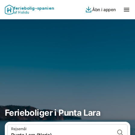
feriebolig-spanien
Åbn i appen
af Holidu
Ferieboliger i Punta Lara
Rejsemål