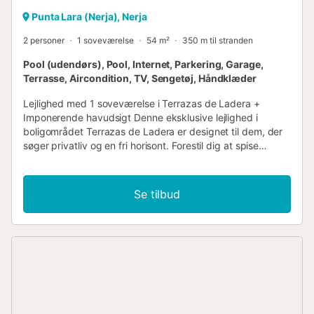
Punta Lara (Nerja), Nerja
2 personer
1 soveværelse
54 m²
350 m til stranden
Pool (udendørs), Pool, Internet, Parkering, Garage,
Terrasse, Aircondition, TV, Sengetøj, Håndklæder
Lejlighed med 1 soveværelse i Terrazas de Ladera +
Imponerende havudsigt Denne eksklusive lejlighed i
boligområdet Terrazas de Ladera er designet til dem, der
søger privatliv og en fri horisont. Forestil dig at spise
morgenmad i ro og mag på din private sydvendte
terrasse, mærke havbrisen og nyde en uafbrudt
panoramaudsigt over Middelhavet. Det er det perfekte
Se tilbud
tilflugtssted for at koble af fra hverdagen og nyde
omgivelser med maksimal afslapning og moderne design.
Ejendommen: Rummet er optimeret til par. Den har et
soveværelse med dobbeltseng og madras af høj kvalitet,
der garanterer en dyb hvile. Der er et moderne
badeværelse og et fuldt udstyret designer-køkken (med
opvaskemaskine og topmoderne apparater), der er åbent
mod stuen, så du ikke går glip af et sekund af
havudsigten. Indendørs og udendørs liv: Naturligt lys