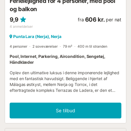
Ferielejlighed for 4 personer, med pool
sikret: Højhastighedsinterne...
og balkon
9,9
606 kr.
fra
per nat
4
anmeldelser
Punta Lara (Nerja), Nerja
4 personer
2 soveværelser
79 m²
400 m til stranden
Pool, Internet, Parkering, Aircondition, Sengetøj,
Håndklæder
Oplev den ultimative luksus i denne imponerende lejlighed
med en fantastisk havudsigt. Beliggende i hjertet af
Málagas østkyst, mellem Nerja og Torrox, i det
eftertragtede kompleks Terrazas de Ladera, er den et
eksempel på elegance og komfort. Lejligheden har to
soveværelser og to badeværelser: det ene med en
kingsize-seng og eget badeværelse, og det andet med
Se tilbud
køjesenge. Derudover har den et moderne køkken, der er
fuldt udstyret med topmoderne apparater, perfekt til at
føle sig hjemme under ferien. Men den virkelige perle ved