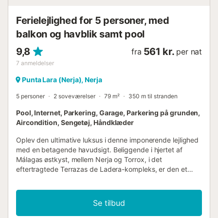
placeret øverst. Selvom det ikke er et jacuzzi, vil du føle en
enorm følelse af afslapnin...
Ferielejlighed for 5 personer, med
balkon og havblik samt pool
9,8
561 kr.
fra
per nat
7
anmeldelser
Punta Lara (Nerja), Nerja
5 personer
2 soveværelser
79 m²
350 m til stranden
Pool, Internet, Parkering, Garage, Parkering på grunden,
Aircondition, Sengetøj, Håndklæder
Oplev den ultimative luksus i denne imponerende lejlighed
med en betagende havudsigt. Beliggende i hjertet af
Málagas østkyst, mellem Nerja og Torrox, i det
eftertragtede Terrazas de Ladera-kompleks, er den et
eksempel på elegance og komfort. Med 2 soveværelser, 2
badeværelser og et state-of-the-art køkken med alle de
nyeste apparater, vil du føle dig hjemme. Men den sande
Se tilbud
juvel i denne ejendom er dens fantastiske terrasse med
havudsigt. Dine fordele: - Fantastisk udsigt - 2