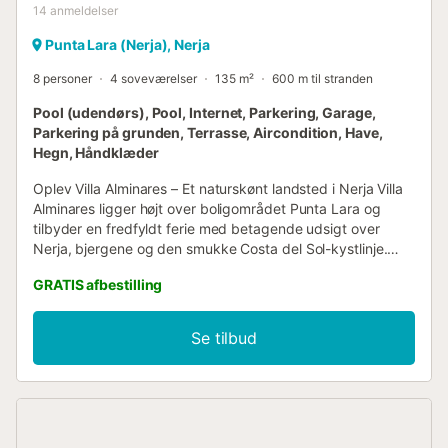
14
anmeldelser
Punta Lara (Nerja), Nerja
8 personer
4 soveværelser
135 m²
600 m til stranden
Pool (udendørs), Pool, Internet, Parkering, Garage,
Parkering på grunden, Terrasse, Aircondition, Have,
Hegn, Håndklæder
Oplev Villa Alminares – Et naturskønt landsted i Nerja Villa
Alminares ligger højt over boligområdet Punta Lara og
tilbyder en fredfyldt ferie med betagende udsigt over
Nerja, bjergene og den smukke Costa del Sol-kystlinje.
Denne charmerende landvilla ligger 1,2 km fra den
GRATIS afbestilling
nærmeste strand og 3 km fra Nerjas livlige centrum. Vær
opmærksom på, at adgangen til villaen sker via en vej og
et 50 m kort, ujævnt spor. INDVENDIG BESKRIVELSE AF
Se tilbud
VILLAEN: Villa Alminares er et hyggeligt, men rummeligt
tilflugtssted designet til familier og vennegrupper, der
søger afslapning og bekvemmelighed. Du træder ind i
villaen gennem et fuldt udstyret køkken med bordplader i
granit, som fører til en stor stue og spiseplads med