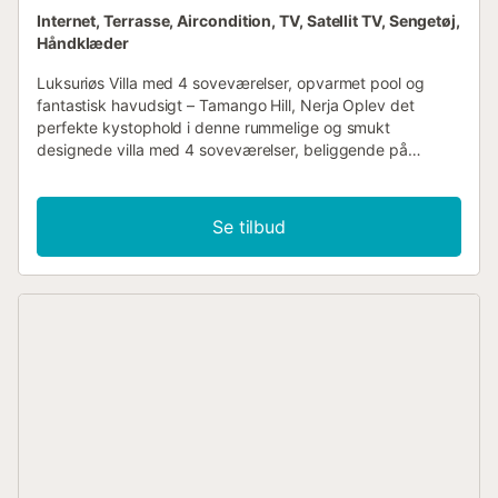
Internet, Terrasse, Aircondition, TV, Satellit TV, Sengetøj,
Håndklæder
Luksuriøs Villa med 4 soveværelser, opvarmet pool og
fantastisk havudsigt – Tamango Hill, Nerja Oplev det
perfekte kystophold i denne rummelige og smukt
designede villa med 4 soveværelser, beliggende på
toppen af det eksklusive Tamango Hill-udvikling. Med
panoramaudsigt over havet og bjergene, en privat
opvarmet pool og flere solterrasser tilbyder denne villa de
Se tilbud
ultimative rammer for en afslappende ferie. Ejendommens
Højdepunkter Fremragende Beliggenhed & Betagende
Udsigt Beliggende i en fredelig blindgyde, der tilbyder
privatliv og ro. Højt beliggende solrig position med uhindret
udsigt over havet og bjergene. Kun få minutters kørsel fra
Nerja by og 10 minutters gang til de nærmeste strande og
restauranter. Rummelig & Stilfuld Indretning Aircondition
overalt for komfort året rundt. Moderne åben plan-
opholdsstue med møbler af høj kvalitet. Smart TV, pejs og
store glasdøre, der fører ud til en terrasse med betagende
havudsigt. Fuldt udstyret køkken med direkte adgang til
en stor udendørs spiseterrasse. Vaskefaciliteter, inklusive