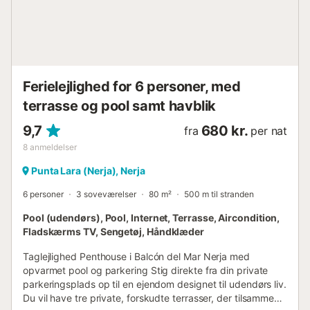
inkluderer sengelinned og håndklæder, som skiftes
ugentligt ved ophold over 10 nætter. Slutrengøring er
ligeledes inkluderet. Vi har et udvalg af valgfrie
serviceydelser tilg...
Ferielejlighed for 6 personer, med
terrasse og pool samt havblik
9,7
680 kr.
fra
per nat
8
anmeldelser
Punta Lara (Nerja), Nerja
6 personer
3 soveværelser
80 m²
500 m til stranden
Pool (udendørs), Pool, Internet, Terrasse, Aircondition,
Fladskærms TV, Sengetøj, Håndklæder
Taglejlighed Penthouse i Balcón del Mar Nerja med
opvarmet pool og parkering Stig direkte fra din private
parkeringsplads op til en ejendom designet til udendørs liv.
Du vil have tre private, forskudte terrasser, der tilsammen