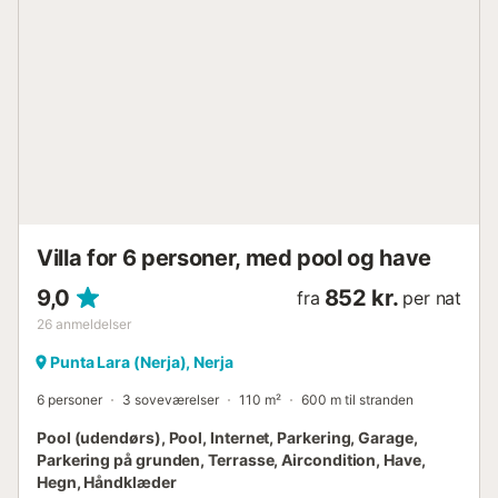
der er åben året rundt, og nyd din egen private
parkeringsplads. Vær blot opmærksom på, at indkørslen til
parkeringspladsen ikke er egnet til store køretøjer. Som
standard i huset finder du et strygejern, strygebræt,
hårtørrer, hånd- og brusebadshåndklæder samt et basalt
rengørings- og toiletartikelsæt ved din ankomst.
Nærmeste strande: La playa del Playazo, der ligger vest
for Nerja og 1,2 km fra Terrazas de Ladera, byder på en
bred og rolig kyststrækning med krystalklart vand, perfekt
til afslapning og nydelse ved havet. Udover liggestole,
brusere og strandrestauranter har den ...
Villa for 6 personer, med pool og have
9,0
852 kr.
fra
per nat
26
anmeldelser
Punta Lara (Nerja), Nerja
6 personer
3 soveværelser
110 m²
600 m til stranden
Pool (udendørs), Pool, Internet, Parkering, Garage,
Parkering på grunden, Terrasse, Aircondition, Have,
Hegn, Håndklæder