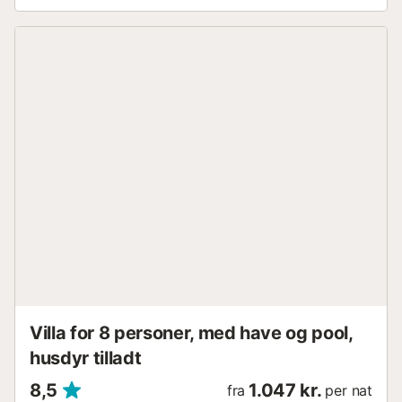
soveværelser og 2 badeværelser - Kvalitetmadrasser -
Luksuriøs fælles swimmingpool, åben året rundt - Privat
parkering - Klimaanlæg - Fuldt udstyret køkken - Internet
og tv Tag en dukkert i den luksuriøse, salte fælles
swimmingpool, som er åben året rundt, og nyd din egen
private parkeringsplads. Bemærk venligst, at indkørslen til
parkeringspladsen ikke er egnet til store køretøjer. Som
standard i huset finder du strygejern, strygebræt,
hårtørrer, hånd- og brusebadshåndklæder samt et basis-
kit af rengøringsmidler og toiletartikler ved ankomst.
Nærmeste strande: La playa del Playazo, beliggende vest
for Nerja og 1,2 kilometer fra Terrazas de Ladera, tilbyder
et bredt og roligt kyststrækning med krystalklart vand,
perfekt til afslapning og nydelse af havet. Udover
solsenge, brusere og strandrestauranter, har den nem og
gratis parkering. Playa El Peñoncillo, lidt længere mod vest
i Torrox kommune og kun 3 kilo...
Villa for 8 personer, med have og pool,
husdyr tilladt
8,5
1.047 kr.
fra
per nat