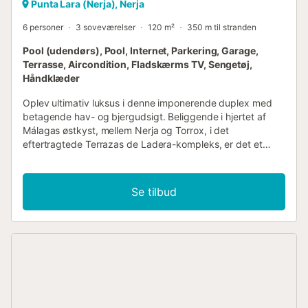
Punta Lara (Nerja), Nerja
6 personer
3 soveværelser
120 m²
350 m til stranden
Pool (udendørs), Pool, Internet, Parkering, Garage,
Terrasse, Aircondition, Fladskærms TV, Sengetøj,
Håndklæder
Oplev ultimativ luksus i denne imponerende duplex med
betagende hav- og bjergudsigt. Beliggende i hjertet af
Málagas østkyst, mellem Nerja og Torrox, i det
eftertragtede Terrazas de Ladera-kompleks, er det et
billede på elegance og komfort. Med tre soveværelser, tre
badeværelser og et topmoderne køkken udstyret med alle
de nyeste apparater, vil du føle dig hjemme. Men
Se tilbud
ejendommens sande perle er dens tre imponerende
terrasser med uovertruffen havudsigt og endeløs solskin –
især den storslåede med panoramaudsigt. Dine fordele: -
Storslået udsigt - 3 soveværelser og 3 badeværelser -
Højkvalitetsmadrasser - Luksuriøs fællespool åben året
rundt - Privat parkering - Aircondition - Fuldt udstyret
køkken - Internet og TV - 3 terrasser med sol hele dagen
Tag en dukkert i den luksuriøse fælles pool med saltvand,