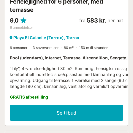
Ferielejlighed for 6 personer, med
terrasse
9,0
583 kr.
fra
per nat
6
anmeldelser
Playa El Calacile (Torrox), Torrox
6 personer
3 soveværelser
80 m²
150 m til stranden
Pool (udendørs), Internet, Terrasse, Aircondition, Sengetøj
"Lily", 4-værelse-lejlighed 80 m2. Rummelig, hensigtsmæssig o
komfortabelt indrettet: stue/spisestue med klimaanlæg og varml
opvarming. Udgang til terrasse. 1 værelse med 2 senge (90 cm,
længde 190 cm), klimaanlæg, ventilator og varmluft opvarming.
værelse med 1 fransk seng (150 cm, længde 190 cm), klimaanl
GRATIS afbestilling
ventilator og varmluft opvarming. Udgang til terrasse. 1 værels
fransk seng (150 cm, længde 190 cm), bad/WC, klimaanlæg, ven
og varmluft opvarming. Åbent køkken (ovn, opvaskemaskine, 4
Se tilbud
keramiske kogeplader, Brødrister, kedel, mikroovn, fryser, grill, e
kaffemaskine) med serveringslem. Brus/WC. Stor terrasse, lille t
Havemøbler, grill. Panoramaudsigt over havet og bjergene. Til