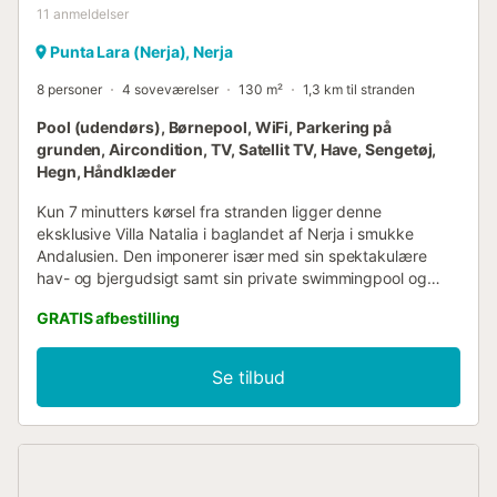
11
anmeldelser
Punta Lara (Nerja), Nerja
8 personer
4 soveværelser
130 m²
1,3 km til stranden
Pool (udendørs), Børnepool, WiFi, Parkering på
grunden, Aircondition, TV, Satellit TV, Have, Sengetøj,
Hegn, Håndklæder
Kun 7 minutters kørsel fra stranden ligger denne
eksklusive Villa Natalia i baglandet af Nerja i smukke
Andalusien. Den imponerer især med sin spektakulære
hav- og bjergudsigt samt sin private swimmingpool og
børnepool. Den stilfuldt indrettede villa er ideel til ferier
GRATIS afbestilling
med familie eller venner. Den har en stue, et veludstyret
køkken med opvaskemaskine, 4 soveværelser, 2
badeværelser og kan rumme 8 personer. Yderligere
Se tilbud
faciliteter inkluderer Wi-Fi (velegnet til videoopkald),
aircondition, SAT-TV og DVD-afspiller. Den børnevenlige
bolig tilbyder også en barneseng og en barnestol. I jeres
udendørsområde finder I en balkon med komfortable
siddepladser og en smuk pool, som også er velegnet til de