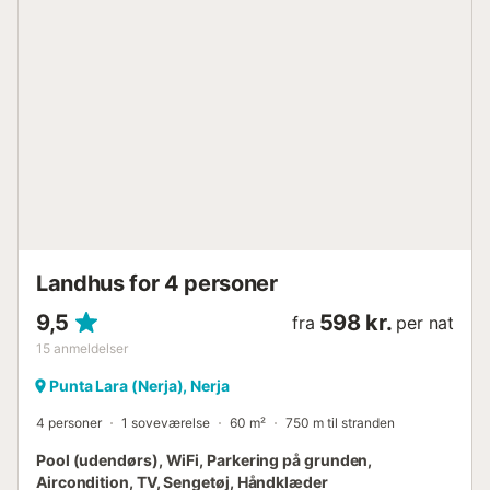
yngre gæster. Tilbring afslappende timer her på
liggestolene ved poolen, eller tilbered lækre måltider på
den private grill for at nyde dem udendørs med jeres kære
på den delvist overdækkede terrasse. Ejendommen har
også en privat have, udendørs bruser og et poolbord.
Inden for 10 minutters kørsel kan I nå centrum af Nerja
(4,4 km) med dets talrige butikker, restauranter, caféer og
barer, og det nærmeste supermarked ligger 8 minutters
kørsel derfra (4 km). På få minutters kørsel finder I smukke
sandstrande, herunder El Limite Nerja (7 min), Playa Nerja
(9 min) og Playa Torrecilla (11 min). Her er variation i
solbadning og svømning i havet garanteret. Parkering er
tilgængelig på ejendommen....
Landhus for 4 personer
9,5
598 kr.
fra
per nat
15
anmeldelser
Punta Lara (Nerja), Nerja
4 personer
1 soveværelse
60 m²
750 m til stranden
Pool (udendørs), WiFi, Parkering på grunden,
Aircondition, TV, Sengetøj, Håndklæder