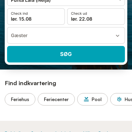
Punta Lara (Nerja)
Check ind
Check ud
lør. 15.08
lør. 22.08
Gæster
SØG
Find indkvartering
Feriehus
Feriecenter
Pool
Hus