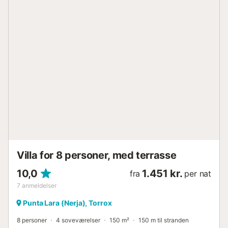
terrassedøre, der tilbyder en fantastisk udsigt. Der er et
dobbeltværelse med eget badeværelse med bruser på
stueetagen. Ved siden af køkkenet er der trapper, der
fører til et lavere niveau under stueetagen, hvor du finder
de tre soveværelser og badeværelser. De to
enkeltværelser deler et badeværelse med badekar/bruser.
Hovedsoveværelset med king-size-seng har eget
badeværelse også med badekar/bruser. Villaen har en
meget stor privat swimmingpool, et frodigt græsområde
og rigelig udendørs plads til at nyde de fredelige
omgivelser. FULDT UDSTYRET TIL DIT OPHOLD: Nyd
bekvemmeligheden ved et fuldt udstyret køkken med ovn,
kogeplader, mikrobølgeovn, opvaskemaskine og køle-
fryseskab...
Villa for 8 personer, med terrasse
10,0
1.451 kr.
fra
per nat
7
anmeldelser
Punta Lara (Nerja), Torrox
8 personer
4 soveværelser
150 m²
150 m til stranden