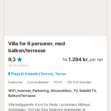
Villa for 6 personer, med
balkon/terrasse
9,3
1.294 kr.
fra
per nat
48
anmeldelser
Playa El Calacile (Torrox), Torrox
6 personer
3 soveværelser
115 m²
150 m til stranden
WiFi, Internet, Parkering, Aircondition, TV, Satellit TV,
Balkon/Terrasse
Villa beliggende 4 km fra Nerja, i provinsen Málaga,
Andalusien. Ord kan ikke beskrive skønheden af