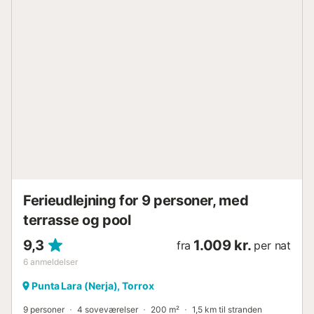
benyttelse: vaskemaskine, pengeskab, strygejern højstol, barnes
2 år, hårtørrer. Internet (trådløs LAN [WLAN], gratis). Velegnet f
familier. Maksimum 1 lille husdyr/hund tilladt. VUT/MA/70111
ESFCTU0000290130007503200000000000000000VFT/MA/70
Ferieudlejning for 9 personer, med
terrasse og pool
9,3
1.009 kr.
fra
per nat
6
anmeldelser
Punta Lara (Nerja), Torrox
9 personer
4 soveværelser
200 m²
1,5 km til stranden