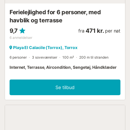
fordele: - Spektakulær havudsigt - 3 soveværelser og 3
badeværelser til 6 personer - Madrasser af høj kvalitet -
Ferielejlighed for 6 personer, med
Luksuriøs fælles swimmingpool åben året rundt - Pr...
havblik og terrasse
9,7
471 kr.
fra
per nat
6
anmeldelser
Playa El Calacile (Torrox), Torrox
6 personer
3 soveværelser
100 m²
200 m til stranden
Internet, Terrasse, Aircondition, Sengetøj, Håndklæder
Se tilbud