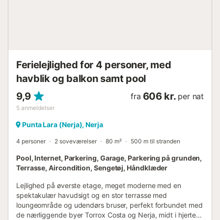
også nyde udsigten over Middelhavet og Sierra de
Almijara fra Balcón de Europa, Europas balkon. Har I lyst til
flere udflugter, kan I opleve drypstenshulerne Cueva de
Nerja, den maleriske landsby Maro og autentiske Torrox
med smalle gader, trapper og et langsomt tempo.
Området er frugtbart og har mange landsteder. Mød de
Ferielejlighed for 4 personer, med
lokale på deres små haciendaer, hvo...
havblik og balkon samt pool
9,9
606 kr.
fra
per nat
5
anmeldelser
Punta Lara (Nerja), Nerja
4 personer
2 soveværelser
80 m²
500 m til stranden
Pool, Internet, Parkering, Garage, Parkering på grunden,
Terrasse, Aircondition, Sengetøj, Håndklæder
Lejlighed på øverste etage, meget moderne med en
spektakulær havudsigt og en stor terrasse med
loungeområde og udendørs bruser, perfekt forbundet med
de nærliggende byer Torrox Costa og Nerja, midt i hjertet