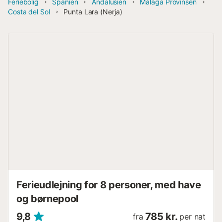
Feriebolig
Spanien
Andalusien
Málaga Provinsen
Costa del Sol
Punta Lara (Nerja)
Ferieudlejning for 8 personer, med have
og børnepool
9,8
785 kr.
fra
per nat