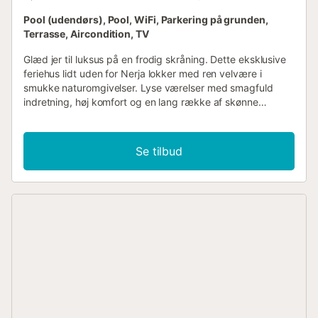
Pool (udendørs), Pool, WiFi, Parkering på grunden,
Terrasse, Aircondition, TV
Glæd jer til luksus på en frodig skråning. Dette eksklusive
feriehus lidt uden for Nerja lokker med ren velvære i
smukke naturomgivelser. Lyse værelser med smagfuld
indretning, høj komfort og en lang række af skønne
faciliteter skaber rammen om en ferie med selvforkælelse,
hvor den større familie eller en gruppe af venner kan nyde
afslappende dage. Glæd jer til dejlige aftener oven på en
Se tilbud
lang feriedag, spis lækker mad ved det lange spisebord,
læn jer tilbage i den indbydende sofakrog og læg planer
for de kommende dage. Terrassen indbyder til
uforglemmelige timer under den sydspanske himmel. Nyd
solen ved poolen og udsigten over det blidt bølgende
landskab, snup en dukkert i ny og næ og nip til en
hjemmelavet cocktail ved baren. Takket være feriehusets
ideelle beliggenhed kan I tage på vidunderlige vandreture.
Hvis I ønsker at nyde en dejlig dag ved stranden, er
strandene i Nerja en rigtig god mulighed. Besøg kystbyens
marked, som afholdes hver tirsdag og søndag fra 10-14
på den store parkeringsplads ved Calle del Mirto. I kan