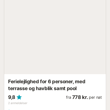
denne ejendom er den imponerende terrasse med
havudsigt. Fordelene: - Fantastisk udsigt - 2 soveværelser
og 2 badeværelser - Madrasser af høj kvalitet - Luksuriøs
fælles swimmingpool, der er åben hele året - Privat
parkeringsplads - Aircondition - Fuldt udstyret køkken -
Internet og tv Tag en dukkert i den luksuriøse fælles
saltvandsswimmingpool, der er åben hele året, og nyd din
egen private parkeringsplads. Vær dog opmærksom på, at
indkørslen til parkeringspladsen ikke er egnet til store
køretøjer. Som standard i huset finder du et strygejern,
strygebræt, hårtørrer, håndklæder og badehåndklæder
samt et grundlæggende sæt rengørings- og toiletartikler
ved ankomsten. Nærmeste strande: Stranden Playazo, der
ligger vest for Nerja og 1,2 kilometer fra Terrazas de
Ladera, byder på en bred og rolig kyststrækning med
krystalklart vand, perfekt til at slappe af og...
Ferielejlighed for 6 personer, med
terrasse og havblik samt pool
9,8
778 kr.
fra
per nat
2
anmeldelser