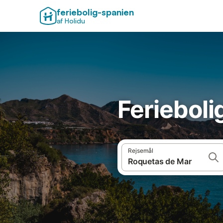
feriebolig-spanien
af Holidu
Ferieboli
Rejsemål