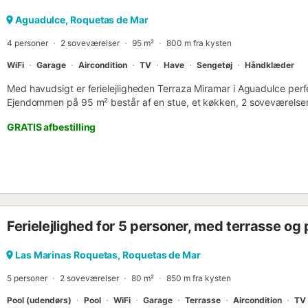
Aguadulce, Roquetas de Mar
4 personer
2 soveværelser
95 m²
800 m fra kysten
WiFi
Garage
Aircondition
TV
Have
Sengetøj
Håndklæder
Med havudsigt er ferielejligheden Terraza Miramar i Aguadulce perfe
Ejendommen på 95 m² består af en stue, et køkken, 2 soveværelser 
op til 4 personer. Yderligere faciliteter inkluderer Wi-Fi med en dedik
GRATIS afbestilling
et TV, aircondition og en vaskemaskine. En babyseng er også tilgæn
og der er overvågningskameraer og/eller lydoptagelsesenheder. Denn
udendørsområde med en åben terrasse, en overdækket terrasse og e
fælles udendørsområde med pool og have. Poolen er åben fra maj ti
på stranden. En parkeringsplads er tilgængelig i en garage. Kæledy
tilladt. Grupper under 25 år har ikke tilladelse til at booke ejendom
inde i ejendommen og er kun aktive, når huset er ubeboet....
Ferielejlighed for 5 personer, med terrasse og 
Las Marinas Roquetas, Roquetas de Mar
5 personer
2 soveværelser
80 m²
850 m fra kysten
Pool (udendørs)
Pool
WiFi
Garage
Terrasse
Aircondition
TV