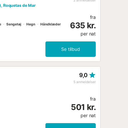
2
anmeldelser
ernet-tv. * Soveværelse 2:
), Roquetas de Mar
g opbevaringsplads. *
 tredobbelt klædeskab. ...
fra
635 kr.
e
Sengetøj
Hegn
Håndklæder
per nat
Se tilbud
9,0
5
anmeldelser
fra
501 kr.
per nat