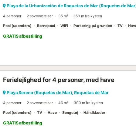
Dobbeltseng, stort klædeskab, skrivebord, eget badeværelse og int
Playa de la Urbanización de Roquetas de Mar (Roquetas de Mar
dobbelt kingsize-seng, 2 enkeltsenge, adgang til terrasse og rigeli
4 personer
2 soveværelser
35 m²
150 m fra kysten
Soveværelse 3: Dobbeltseng (kan omdannes til to enkeltsenge) med
Pool (udendørs)
Børnepool
WiFi
Parkering på grunden
TV
Hav
GRATIS afbestilling
Ferielejlighed for 4 personer, med have
Playa Serena (Roquetas de Mar), Roquetas de Mar
4 personer
2 soveværelser
46 m²
300 m fra kysten
Pool (udendørs)
TV
Have
Sengetøj
Håndklæder
GRATIS afbestilling