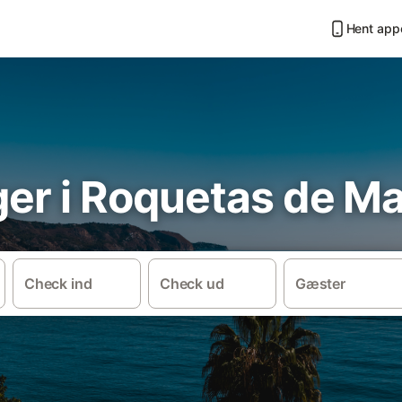
Hent app
ger i Roquetas de M
Check ind
Check ud
Gæster