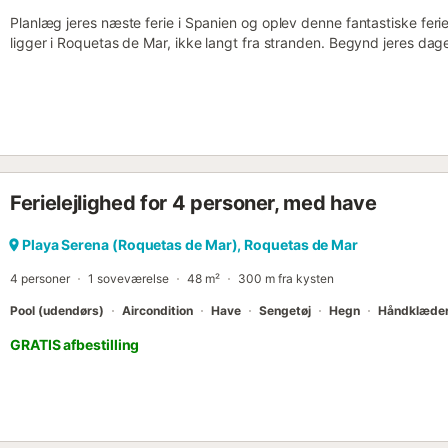
Planlæg jeres næste ferie i Spanien og oplev denne fantastiske feriel
ligger i Roquetas de Mar, ikke langt fra stranden. Begynd jeres 
balkonen, mens I nyder jeres frie ferie i fulde drag. Lad de første sol
afslappende dag på ferien. Tilbring frokosten behageligt på sofaen, s
spændende bog. Det veludstyrede køkken giver jer mulighed for at
måltider, som I kan nyde på den udendørs balkon. På varme somme
fælles pool jer til at køle ned. Svøm et par længder i vandet og lad
mange attraktioner i området. Gå en tur gennem den charmerende
gader og traditionelle tapasbarer. Et besøg på det imponerende Ca
Ferielejlighed for 4 personer, med have
en betagende udsigt over kysten, bør også være på jeres rejseplan. 
pengene i det nærliggende naturreservat Punta Entinas-Sabinar....
Playa Serena (Roquetas de Mar), Roquetas de Mar
4 personer
1 soveværelse
48 m²
300 m fra kysten
Pool (udendørs)
Aircondition
Have
Sengetøj
Hegn
Håndklæde
GRATIS afbestilling