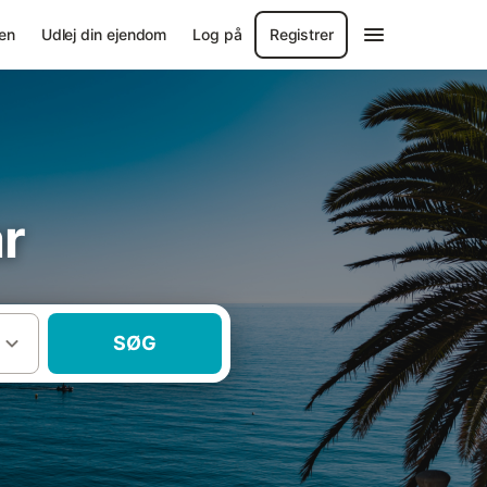
en
Udlej din ejendom
Log på
Registrer
ar
SØG