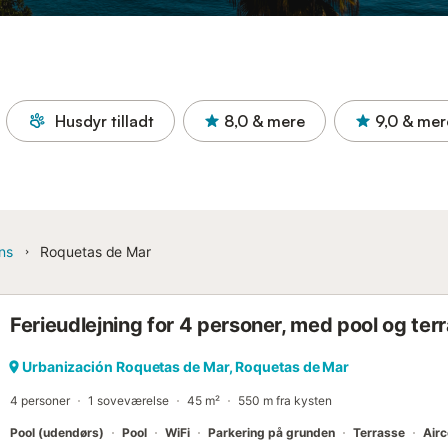
Husdyr tilladt
8,0
& mere
9,0
& mer
ns
Roquetas de Mar
Ferieudlejning for 4 personer, med pool og ter
Urbanización Roquetas de Mar, Roquetas de Mar
4 personer
1 soveværelse
45 m²
550 m fra kysten
Pool (udendørs)
Pool
WiFi
Parkering på grunden
Terrasse
Airc