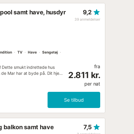
g pool samt have, husdyr
9,2
39
anmeldelser
ndition
TV
Have
Sengetøj
fra
! Dette smukt indrettede hus
2.811 kr.
 de Mar har at byde på. Dit hjem
ivat have og swimmingpool: *
per nat
ner: 4 m x 9 m, uopvarmet,
 den ene ende med trin,
og terrasse møbler inkluderet. *
Se tilbud
ditionel madlavning. *
ntastisk havudsigt over bugten
 siddepladser, tekøkken med
tue (plads til 10), fuldt
og balkon samt have
7,5
rvice. Indkvartering Huset har 4
 til 12): * Soveværelse 1: