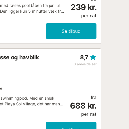
239 kr.
ed fælles pool (åben fra juni til
 Den ligger kun 5 minutter væk fra
per nat
eværelse og fuldt udstyret køkken.
ller tag et forfriskende bad i
0 minutter væk findes restauranter,
Se tilbud
aner og 1 km til golfbane....
asse og havblik
8,7
3
anmeldelser
er
fra
og swimmingpool. Med en smuk
688 kr.
et Playa Sol Village, det har mange
for familier med børn. Lejligheden
per nat
r i området. Der er også et
feriebolig i Playa Sol Village!
ærelser, 1 badeværelse, et fuldt