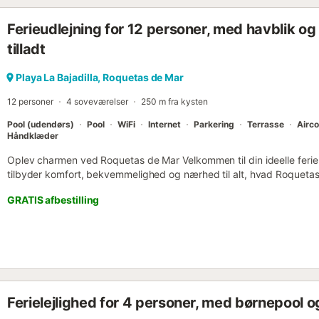
Ferieudlejning for 12 personer, med havblik o
tilladt
Playa La Bajadilla, Roquetas de Mar
12 personer
4 soveværelser
250 m fra kysten
Pool (udendørs)
Pool
WiFi
Internet
Parkering
Terrasse
Airco
Håndklæder
Oplev charmen ved Roquetas de Mar Velkommen til din ideelle ferie
tilbyder komfort, bekvemmelighed og nærhed til alt, hvad Roquetas
væk fra hjemmet Nyd privatlivet og komforten i et helt hus med pr
GRATIS afbestilling
Have og pool: * Fuldt indhegnet, smukt anlagt. * Poolens dimensio
overdækket fra november til midten af marts. * Dybde: Lavvandet i
skrånende til en dybere ende. * Solsenge, parasol, udendørs bruser 
Udendørs trægrill og en indendørs murstensgrill med skorsten til tra
Tagterrasse: * Adgang via en trappe på tredje sal. * Faciliteter: Fa
ved Almeria og Cabo de Gata, udendørs sofagrupper, skyggefulde
køleskab, mikroovn og vask. * Rummelig spisestue: * Indendørs spises
Ferielejlighed for 4 personer, med børnepool 
airconditioneret, med en ekstra vask, opvaskemaskine og formelt se
soveværelser og kan komfortabelt rumme op til 10 gæster (godkendt