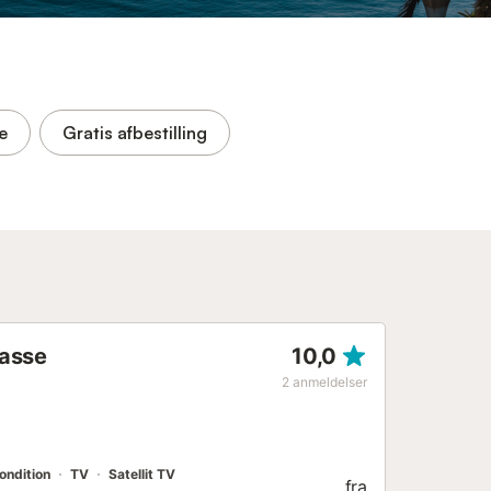
e
Gratis afbestilling
rasse
10,0
2
anmeldelser
ondition
TV
Satellit TV
fra