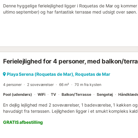
Denne hyggelige ferielejlighed ligger i Roquetas de Mar og kommer m
ultimo september) og har fantastisk terrasse med udsigt over søen.
en smuk sandstrand. Med et soveværelse, en rummelig stue, et bad
Nyd en lækker morgenmad på terrassen, drik et glas vin om aftenen e
poolen. Feriestedet ligger lige ved siden af supermarkedet og kun 1
legepladser, indkøbscentre og et vandland. Kun 200 meter til tennisb
Ferielejlighed for 4 personer, med balkon/terr
Playa Serena (Roquetas de Mar), Roquetas de Mar
4 personer
2 soveværelser
66 m²
70 m fra kysten
Pool (udendørs)
WiFi
TV
Balkon/Terrasse
Sengetøj
Håndklæd
En dejlig lejlighed med 2 soveværelser, 1 badeværelse, 1 køkken 
havudsigt fra terrassen. Lejligheden ligger i et smukt kompleks kald
haveområder, en kunstig sø og en swimmingpool. Et perfekt område 
GRATIS afbestilling
ligger kun 40 meter fra stranden. Der er mange barer og restaurante
busstoppested og en taxaholdeplads. Velkommen til din charmerende 
Forkæl dig selv med komforten i vores dejlige lejlighed med 2 sovev