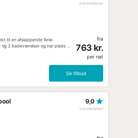
5
anmeldelser
fra
kt til en afslappende ferie.
763 kr.
og 2 badeværelser og har plads til
eret arbejdsplads til fjernarbejde,
per nat
gelig. Bygningen har en elevator,
e feriebolig tilbyder et privat
n altan. Gæster har adgang til et
Se tilbud
l oktober. Ejendommen ligger tæt
r, rygning og arrangementer er ikke
men. Sikkerhedsalarmer er installeret
pool
9,0
2
anmeldelser