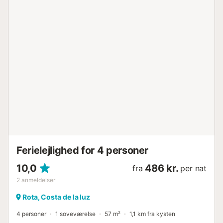
Ferielejlighed for 4 personer
10,0
486 kr.
fra
per nat
2
anmeldelser
Rota, Costa de la luz
4 personer
1 soveværelse
57 m²
1,1 km fra kysten