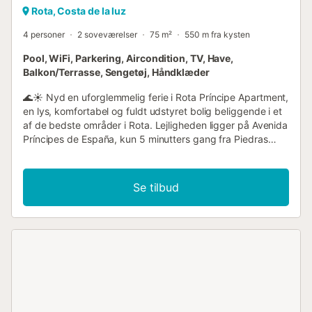
Rota, Costa de la luz
4 personer
2 soveværelser
75 m²
550 m fra kysten
Pool, WiFi, Parkering, Aircondition, TV, Have,
Balkon/Terrasse, Sengetøj, Håndklæder
🌊☀️ Nyd en uforglemmelig ferie i Rota Príncipe Apartment,
en lys, komfortabel og fuldt udstyret bolig beliggende i et
af de bedste områder i Rota. Lejligheden ligger på Avenida
Príncipes de España, kun 5 minutters gang fra Piedras
Gordas-La Almadraba Beach 🏖️ og meget tæt på Punta
Candor, hvilket gør det til det perfekte sted at slappe af og
nyde Costa de la Luz 🌴🌅. Med plads til op til 4 gæster
Se tilbud
👨‍👩‍👧‍👦 er lejligheden ideel for familier, par ❤️ eller små
grupper af venner. Den har to soveværelser 🛏️🛏️, et med
dobbeltseng og et andet med to enkeltsenge, et komplet
badeværelse 🚿, en rummelig stue-spisestue 🛋️ og et fuldt
udstyret køkken 🍽️, inklusive opvaskemaskine og
vaskemaskine. ❄️📶 Lejligheden tilbyder central
aircondition og gratis højhastigheds-WiFi, hvilket sikrer
maksimal komfort året rundt. 🌿☕ Et af højdepunkterne er
den store private terrasse med udsigt over fælleshaverne,