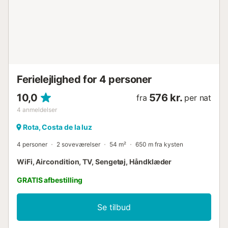
Ferielejlighed for 4 personer
10,0
576 kr.
fra
per nat
4
anmeldelser
Rota, Costa de la luz
4 personer
2 soveværelser
54 m²
650 m fra kysten
WiFi, Aircondition, TV, Sengetøj, Håndklæder
GRATIS afbestilling
Se tilbud