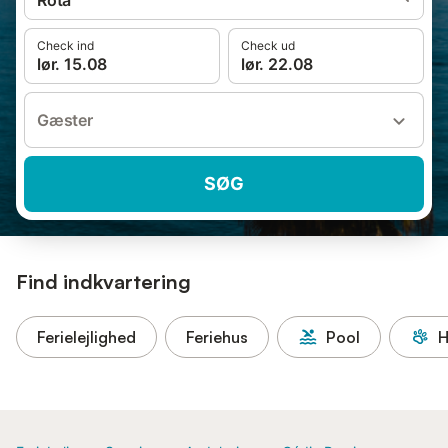
Rota
Check ind
Check ud
lør. 15.08
lør. 22.08
Gæster
SØG
Find indkvartering
Ferielejlighed
Feriehus
Pool
H