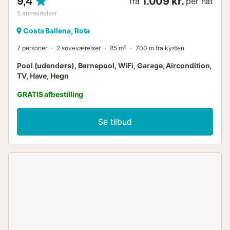
9,4
1.009 kr.
fra
per nat
5
anmeldelser
Costa Ballena, Rota
7 personer
2 soveværelser
85 m²
700 m fra kysten
Pool (udendørs), Børnepool, WiFi, Garage, Aircondition,
TV, Have, Hegn
GRATIS afbestilling
Se tilbud