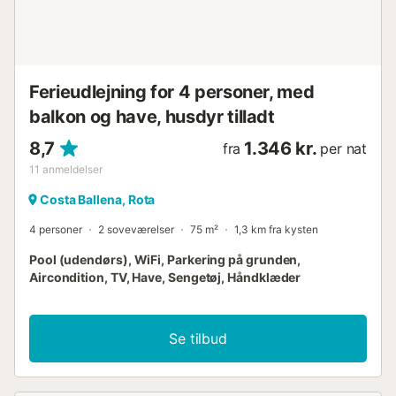
Ferieudlejning for 4 personer, med
balkon og have, husdyr tilladt
8,7
1.346 kr.
fra
per nat
11
anmeldelser
Costa Ballena, Rota
4 personer
2 soveværelser
75 m²
1,3 km fra kysten
Pool (udendørs), WiFi, Parkering på grunden,
Aircondition, TV, Have, Sengetøj, Håndklæder
Se tilbud