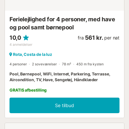
Ferielejlighed for 4 personer, med have
og pool samt børnepool
10,0
561 kr.
fra
per nat
4
anmeldelser
Rota, Costa de la luz
4 personer
2 soveværelser
78 m²
450 m fra kysten
Pool, Børnepool, WiFi, Internet, Parkering, Terrasse,
Aircondition, TV, Have, Sengetøj, Håndklæder
GRATIS afbestilling
Se tilbud