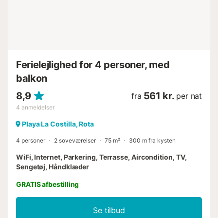
Ferielejlighed for 4 personer, med
balkon
8,9
561 kr.
fra
per nat
4
anmeldelser
Playa La Costilla, Rota
4 personer
2 soveværelser
75 m²
300 m fra kysten
WiFi, Internet, Parkering, Terrasse, Aircondition, TV,
Sengetøj, Håndklæder
GRATIS afbestilling
Se tilbud