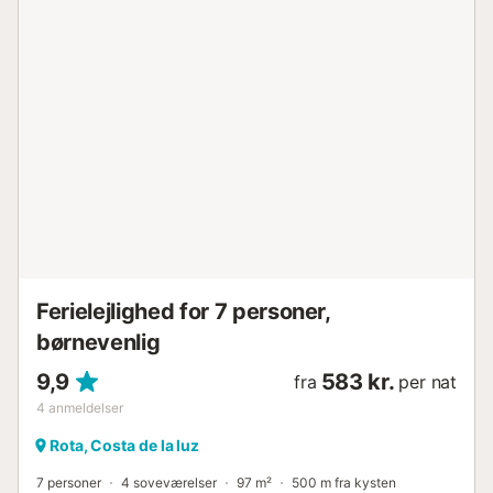
Ferielejlighed for 7 personer,
børnevenlig
9,9
583 kr.
fra
per nat
4
anmeldelser
Rota, Costa de la luz
7 personer
4 soveværelser
97 m²
500 m fra kysten