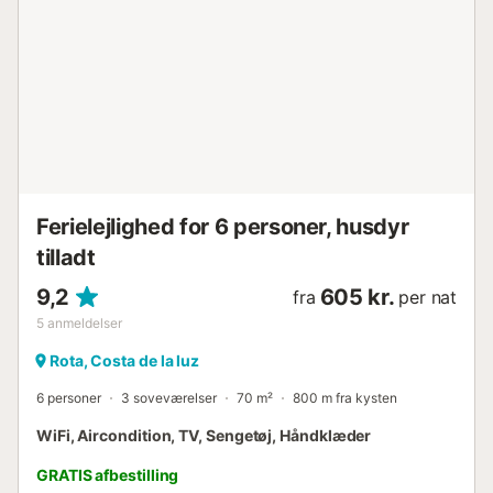
dagsudflugt til Cadiz, eller nyd naturen i Parque Nacional
de Donana. Vingårde og tapasbarer tilbyder kulinariske
oplevelser....
Ferielejlighed for 6 personer, husdyr
tilladt
9,2
605 kr.
fra
per nat
5
anmeldelser
Rota, Costa de la luz
6 personer
3 soveværelser
70 m²
800 m fra kysten
WiFi, Aircondition, TV, Sengetøj, Håndklæder
GRATIS afbestilling