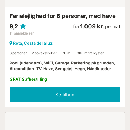
Ferielejlighed for 6 personer, med have
9,2
1.009 kr.
fra
per nat
11
anmeldelser
Rota, Costa de la luz
6 personer
2 soveværelser
70 m²
800 m fra kysten
Pool (udendørs), WiFi, Garage, Parkering på grunden,
Aircondition, TV, Have, Sengetøj, Hegn, Håndklæder
GRATIS afbestilling
Se tilbud