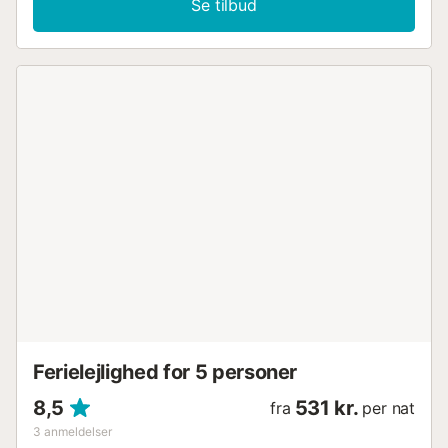
Se tilbud
moderne møbler og lyse farver, hvilket giver en meget
behagelig fornemmelse sammen med mængden af lys, der
kommer ind fra terrassen med havudsigt. Vigtigt: Lejlighed
med rygeforbud. Bemærk venligst, at rygning kun er tilladt
på terrassen. Indretning Meget lys og hyggelig spisestue
med aircondition varm/kold, tilbyder en komfortabel
chaiselongsofa, sofabord, fladskærms-tv og spisebord
med stole. Gratis WIFI er tilgængeligt. Køkken Fuldt
udstyret med køleskab, opvaskemaskine, vaskemaskine,
kogeplader, ovn og mikrobølgeovn. Der er et bord med
stole, opbevaringsplads, køkkenredskaber og små
apparater som blender, kaffemaskine, brødrister.
Soveværelser Denne lejlighed til leje ved La Costilla-
stranden har tre soveværelser; et med dobbeltseng og to
med to enkeltsenge hver. Sengelinned er inkluderet i lejen.
Badeværelser To komplette badeværelser med bruser,
toilet og håndvask. Håndklæder er inkluderet i lejen.
Terrasse Med spektakulær...
Ferielejlighed for 5 personer
8,5
531 kr.
fra
per nat
3
anmeldelser