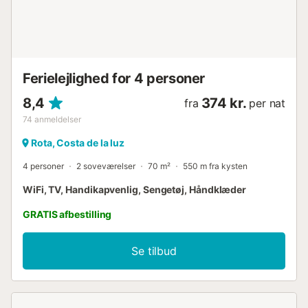
Ferielejlighed for 4 personer
8,4
374 kr.
fra
per nat
74
anmeldelser
Rota, Costa de la luz
4 personer
2 soveværelser
70 m²
550 m fra kysten
WiFi, TV, Handikapvenlig, Sengetøj, Håndklæder
GRATIS afbestilling
Se tilbud