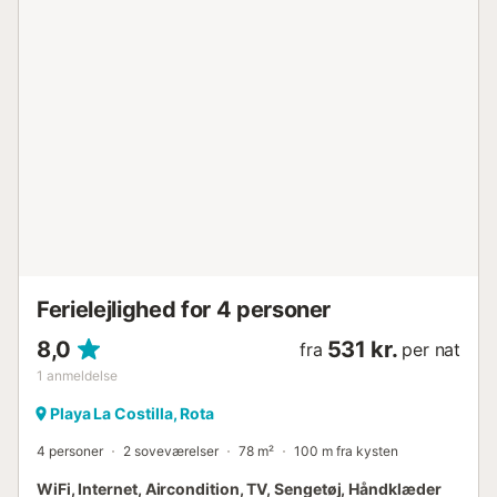
Ferielejlighed for 4 personer
8,0
531 kr.
fra
per nat
1
anmeldelse
Playa La Costilla, Rota
4 personer
2 soveværelser
78 m²
100 m fra kysten
WiFi, Internet, Aircondition, TV, Sengetøj, Håndklæder