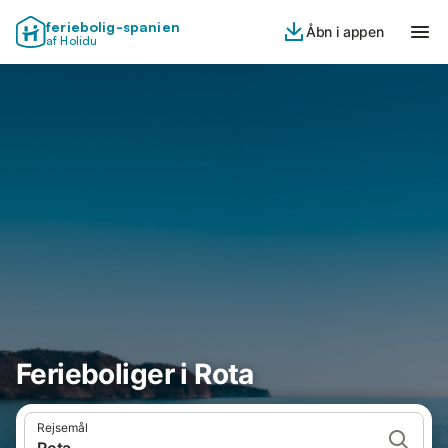
feriebolig-spanien
Åbn i appen
af Holidu
Ferieboliger i Rota
Rejsemål