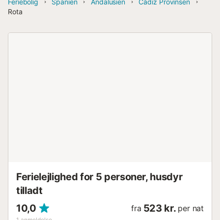
Feriebolig
Spanien
Andalusien
Cádiz Provinsen
Rota
Ferielejlighed for 5 personer, husdyr
tilladt
10,0
523 kr.
fra
per nat
1
anmeldelse