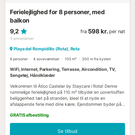
Ferielejlighed for 8 personer, med
balkon
9,2
598 kr.
fra
per nat
3
anmeldelser
Playa del Rompidillo (Rota), Rota
8 personer
4 soveværelser
105 m²
300 m fra kysten
WiFi, Internet, Parkering, Terrasse, Aircondition, TV,
Sengetøj, Håndklæder
Velkommen til Ático Castelar by Staycare i Rota! Denne
rummelige ferielejlighed på 110 m² tilbyder en uovertruffen
beliggenhed tæt på stranden, ideel til at nyde en
afslappende ferie med dine kære. Ejendommen byder på:
En lys stue. Fuldt udstyret køkken, perfekt til at tilberede
GRATIS afbestilling
dine yndlingsmåltider. 4 komfortable soveværelser. 2
komplette badeværelser. 1 toilet. Med plads til op til 8
personer er dette sted perfekt for familier eller grupper,
Se tilbud
der søger komfort og nærhed til havet samt en central