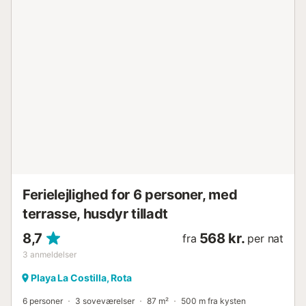
Ferielejlighed for 6 personer, med
terrasse, husdyr tilladt
8,7
568 kr.
fra
per nat
3
anmeldelser
Playa La Costilla, Rota
6 personer
3 soveværelser
87 m²
500 m fra kysten