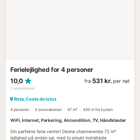
perfekt til morgenmad udendørs, familiespise eller blot til
at slappe af ved dagens afslutning. 🏊‍♂️🌳 Lejligheden ligger
i et privat, aflukket boligkompleks med fremragende
faciliteter for hele familien, herunder en stor fælles
swimmingpool, solterrasse ☀️, rummelige anlagte haver og
en privat parkeringsplads 🚗. 🍤🍷 Den fremragende
beliggenhed giver dig mulighed for nemt at nyde Rotas
strande, restauranter, strandpromenader og den
familievenlige atmosfære. Golfentusiaster ⛳ vil også...
Ferielejlighed for 4 personer
10,0
531 kr.
fra
per nat
2
anmeldelser
Rota, Costa de la luz
4 personer
3 soveværelser
67 m²
450 m fra kysten
WiFi, Internet, Parkering, Aircondition, TV, Håndklæder
Din perfekte ferie venter! Denne charmerende 72 m²
lejlighed på anden sal, med to smukt indrettede