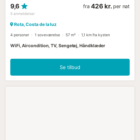
9,6
426 kr.
fra
per nat
5
anmeldelser
Rota, Costa de la luz
4 personer
1 soveværelse
57 m²
1,1 km fra kysten
WiFi, Aircondition, TV, Sengetøj, Håndklæder
Se tilbud