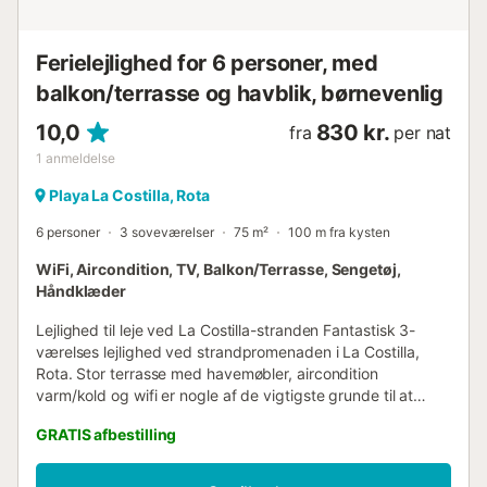
Ferielejlighed for 6 personer, med
balkon/terrasse og havblik, børnevenlig
10,0
830 kr.
fra
per nat
1
anmeldelse
Playa La Costilla, Rota
6 personer
3 soveværelser
75 m²
100 m fra kysten
WiFi, Aircondition, TV, Balkon/Terrasse, Sengetøj,
Håndklæder
Lejlighed til leje ved La Costilla-stranden Fantastisk 3-
værelses lejlighed ved strandpromenaden i La Costilla,
Rota. Stor terrasse med havemøbler, aircondition
varm/kold og wifi er nogle af de vigtigste grunde til at
vælge denne bolig til din ferie i Rota. Det er fjerde sal med
GRATIS afbestilling
elevator. Boligen ligger 20 minutter fra stranden, lige i
centrum, men i et roligt område, perfekt til afslapning.
Indretning Lejligheden til leje i La Costilla er indrettet med