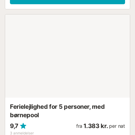
beliggenhed. Yderligere serviceydelser for din komfort:
Højhastigheds Wi-Fi med en dedikeret arbejdsplads, ideel
for dem, der har brug for at arbejde hjemmefra. Smart TV
med streamingtjenester til dine underholdningsøjeblikke.
Aircondition til at holde dig kølig året rundt. Vaskemaskine
for ekstra komfort under dit ophold. Vugge til rådighed for
de mindste i familien. Vent ikke længere! Book nu og nyd
en perfekt ferie i Rota, med den komfort og de faciliteter,
du fortjener....
Ferielejlighed for 5 personer, med
børnepool
9,7
1.383 kr.
fra
per nat
3
anmeldelser