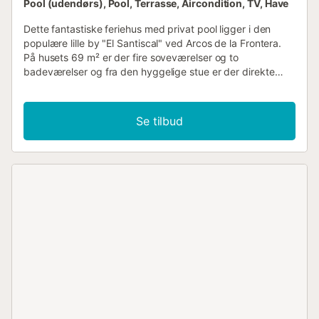
Pool (udendørs), Pool, Terrasse, Aircondition, TV, Have
Dette fantastiske feriehus med privat pool ligger i den
populære lille by "El Santiscal" ved Arcos de la Frontera.
På husets 69 m² er der fire soveværelser og to
badeværelser og fra den hyggelige stue er der direkte
udgang til den overdækkede terrasse og haven. I bor lige
ved en sø, med en skøn udsigt over byen, omgivelserne
og til helt uforglemmelige solnedgange. Huset ligger kun
Se tilbud
fem minutter fra søen, hvor I kan fiske og dyrke mange
former for vandsport. Her er der også en pragtfuld
Yachtclub og en kunstig sandstrand hvor I kan tage
solbad. Der er kun tre km til den skønne Arcos de la
Frontera med mange seværdigheder og fremragende
restauranter....