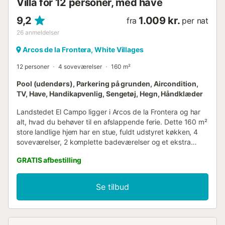
Villa for 12 personer, med have
9,2
1.009 kr.
fra
per nat
26
anmeldelser
Arcos de la Frontera, White Villages
12 personer
4 soveværelser
160 m²
Pool (udendørs), Parkering på grunden, Aircondition,
TV, Have, Handikapvenlig, Sengetøj, Hegn, Håndklæder
Landstedet El Campo ligger i Arcos de la Frontera og har
alt, hvad du behøver til en afslappende ferie. Dette 160 m²
store landlige hjem har en stue, fuldt udstyret køkken, 4
soveværelser, 2 komplette badeværelser og et ekstra
toilet, med plads til op til 12 gæster (11 voksne og 1 barn
GRATIS afbestilling
under 15 år). Yderligere faciliteter inkluderer aircondition,
vaskemaskine og tv. Et højdepunkt ved ejendommen er
dens private udendørs område, der byder på en have,
Se tilbud
havemøbler, overdækket terrasse, grill og udendørs
bruser. Gæster kan også nyde swimmingpoolen, som er
tilgængelig fra 1. juni til 12. oktober. Huset ligger tæt på
faciliteter: den nærmeste restaurant ligger 805 m væk, en