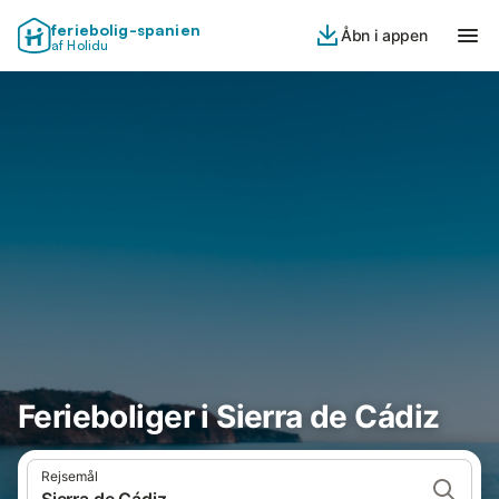
feriebolig-spanien
Åbn i appen
af Holidu
Ferieboliger i Sierra de Cádiz
Rejsemål