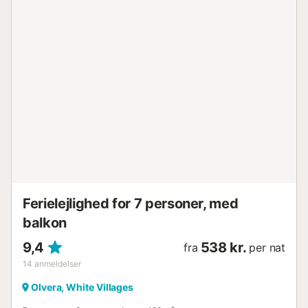
dig i skønheden i Parque Natural de Grazalema og Ronda.
Der er 4 parkeringspladser tilgængelige på ejendommen.
Der er tilladt at medbringe maksimalt 2 kæledyr. Det er
ikke tilladt at holde arrangementer på denne ejendom. Der
er overvågningskameraer og/eller lydoptagelsesenheder
på ejendommen....
Ferielejlighed for 7 personer, med
balkon
9,4
538 kr.
fra
per nat
14
anmeldelser
Olvera, White Villages