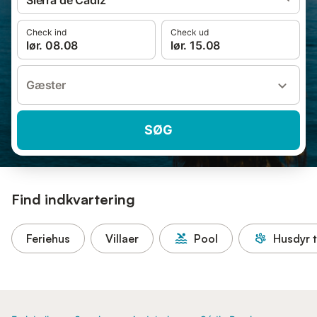
Sierra de Cádiz
Check ind
Check ud
lør. 08.08
lør. 15.08
Gæster
SØG
Find indkvartering
Feriehus
Villaer
Pool
Husdyr t