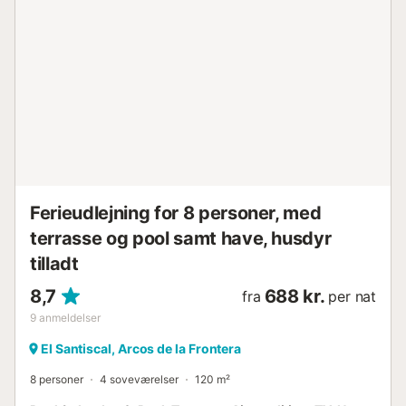
polterabender er ikke tilladt. Brænde er tilgængeligt (mod
en daglig betaling). Elektriciteten på denne ejendom
genereres delvist af fotovoltaiske paneler....
Ferieudlejning for 8 personer, med
terrasse og pool samt have, husdyr
tilladt
8,7
688 kr.
fra
per nat
9
anmeldelser
El Santiscal, Arcos de la Frontera
8 personer
4 soveværelser
120 m²