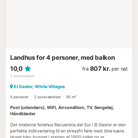
Landhus for 4 personer, med balkon
10,0
807 kr.
fra
per nat
3
anmeldelser
El Gastor, White Villages
4 personer
2 soveværelser
90 m²
Pool (udendørs), WiFi, Aircondition, TV, Sengetøj,
Håndklæder
Det moderne feriehus Recuerdos del Sur i El Gastor er den
perfekte indkvartering til en stressfri ferie med dine kære.
Huset blev bygget i starten af 1900-tallet og er