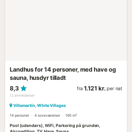
Landhus for 14 personer, med have og
sauna, husdyr tilladt
8,3
1.121 kr.
fra
per nat
12
anmeldelser
Villamartín, White Villages
14 personer
4 soveværelser
160 m²
Pool (udendørs), WiFi, Parkering på grunden,
Aircondition, TV, Have, Sauna