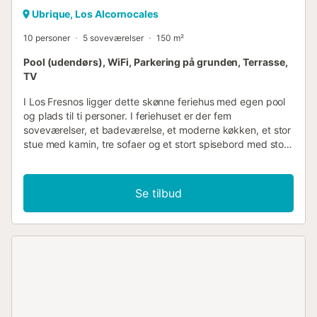
Ubrique, Los Alcornocales
10 personer
5 soveværelser
150 m²
Pool (udendørs), WiFi, Parkering på grunden, Terrasse,
TV
I Los Fresnos ligger dette skønne feriehus med egen pool
og plads til ti personer. I feriehuset er der fem
soveværelser, et badeværelse, et moderne køkken, et stor
stue med kamin, tre sofaer og et stort spisebord med stole
og desuden er der trådløst gratis internet. Da huset ligger
ude på landet, er der ikke drikkevand i hanerne, men ejer
sørger for at der står en flaske mineralvand til jer ved
Se tilbud
ankomst. I bor i et skønt landskab med heste og en
spektakulær udsigt over Fatimaslottet. Poolen er omgivet
af plæner og der er fire solstole hvor I kan slappe af og
nyde ferielivet 100 %. Fra ejendommens store
indgangsport er der ca. 50 meters asfalteret vej op til
huset. Der er en komplet aflukket hal med plads til at
parkere op til seks biler. Feriehuset ligger i et fredeligt
område i nærheden af byen med mange seværdigheder. I
bor ikke langt fra byen Ubrique, som er kendt verden over