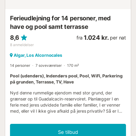
dine personlige data og underskrive kontrakten inden
ankomst. *Sen check-in har ...
Ferieudlejning for 14 personer, med
have og pool samt terrasse
8,6
1.024 kr.
fra
per nat
8
anmeldelser
Algar, Los Alcornocales
14 personer
7 soveværelser
170 m²
Pool (udendørs), Indendørs pool, Pool, WiFi, Parkering
på grunden, Terrasse, TV, Have
Nyd denne rummelige ejendom med stor grund, der
grænser op til Guadalcacin-reservoiret. Planlægger I en
ferie med jeres udvidede familie eller familier, I er venner
med, eller vil I ikke give afkald på jeres privatliv? Så er I
lige her! Et hovedhus og flere udhuse byder velkommen til
denne meget store ejendom. Sammen med familien kan I
finde jer tilpas i de hyggelige huse og nyde charmen ved
Se tilbud
enkel komfort. Her finder I alt, hvad I behøver for at have