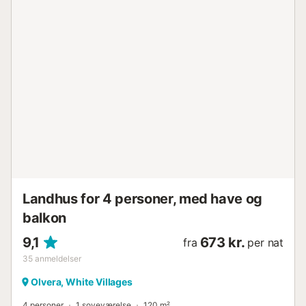
café 1,98 km, en bar 2,02 km, et supermarked 2,79 km og
Arcos strand ligger 4 km væk. Bemærk venligst, at
statslige regler for vandforbrug kan gælde under dit
ophold, hvilket potentielt kan påvirke brugen af
swimmingpoolen, vanding af haven eller tilgængeligheden
af postevand. Gratis parkering er tilgængelig på
ejendommen. Ét kæledyr er tilladt. Der er ingen Wi-Fi eller
barneseng. Ejendommen har trinløs adgang og interiør.
Huset består af to bygninger forbundet af en gang, adskilt
af 1 meter. Hovedbygningen indeholder de renoverede
hovedrum, mens annekset tilbyder en mere rustik,
traditionel stil – ideel til grupper, der prioriterer plads. For
assistance på engelsk kan du kontakte værten via chatten
på bookingplatfo...
Landhus for 4 personer, med have og
balkon
9,1
673 kr.
fra
per nat
35
anmeldelser
Olvera, White Villages
4 personer
1 soveværelse
120 m²