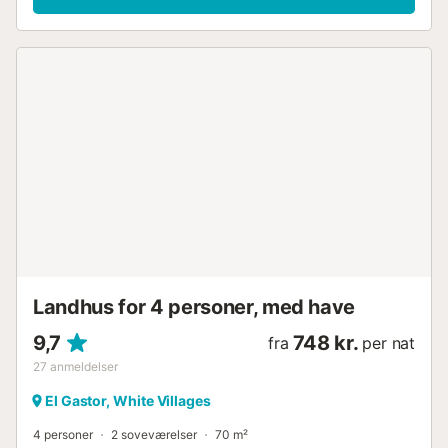
det godt. En privat pool lægger op til afkøling og om
aftenen kan I fremtrylle lækre retter sammen i
udekøkkenet og lade timerne svinde hen. Ejendommen
giver adgang til Guadalcacin-reservoiret, hvor I kan dyrke
turist- og fritidsaktiviteter såsom kanoudlejning,
vandreture, svømning og leje af sejlbåde. Hver dag kan I
vælge, hvad I gerne vil se, og om I hellere vil være på land
eller på vandet. Som golfspiller eller rytter får I også
mulighed for at dyrke jeres hobby og opdage Pfalz's rige
verden og dyreriget i naturen!...
Landhus for 4 personer, med have
9,7
748 kr.
fra
per nat
27
anmeldelser
El Gastor, White Villages
4 personer
2 soveværelser
70 m²