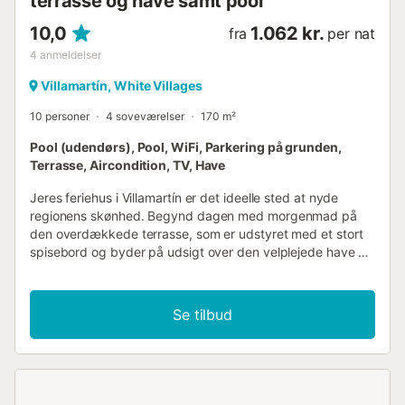
terrasse og have samt pool
10,0
1.062 kr.
fra
per nat
4
anmeldelser
Villamartín, White Villages
10 personer
4 soveværelser
170 m²
Pool (udendørs), Pool, WiFi, Parkering på grunden,
Terrasse, Aircondition, TV, Have
Jeres feriehus i Villamartín er det ideelle sted at nyde
regionens skønhed. Begynd dagen med morgenmad på
den overdækkede terrasse, som er udstyret med et stort
spisebord og byder på udsigt over den velplejede have og
den private pool. Nyd roen og de grønne omgivelser, mens
I drikker jeres morgenkaffe. Poolen lægger op til
forfriskende svømmeture, og på de tilgængelige liggestole
Se tilbud
kan I slappe af i solen. Husets køkken gør det nemt at
tilberede daglige måltider til familien. Planlæg også en
hyggelig grillaften under åben himmel og nyd de lune
sommeraftener i private omgivelser. Den nærliggende
Sierra de Grazalema, et UNESCO-biosfærereservat, er