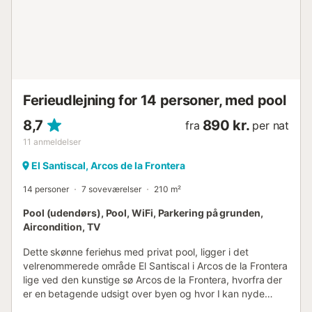
Ferieudlejning for 14 personer, med pool
8,7
890 kr.
fra
per nat
11
anmeldelser
El Santiscal, Arcos de la Frontera
14 personer
7 soveværelser
210 m²
Pool (udendørs), Pool, WiFi, Parkering på grunden,
Aircondition, TV
Dette skønne feriehus med privat pool, ligger i det
velrenommerede område El Santiscal i Arcos de la Frontera
lige ved den kunstige sø Arcos de la Frontera, hvorfra der
er en betagende udsigt over byen og hvor I kan nyde
området flotteste solnedgang. Huset ligger kun 300 m fra