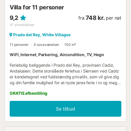
Villa for 11 personer
9,2
748 kr.
fra
per nat
41
anmeldelser
Prado del Rey, White Villages
11 personer
4 soveværelser
100 m²
WiFi, Internet, Parkering, Aircondition, TV, Hegn
Feriebolig beliggende i Prado del Rey, provinsen Cadiz,
Andalusien. Dette storslåede feriehus i Sierraen ved Cadiz
er kendetegnet ved fuldstændig privatliv, som vil give dig
og din familie mulighed for at nyde jeres ferie i ro og mag
og afslapning. Det har fire soveværelser, et med to
GRATIS afbestilling
enkeltsenge og de øvrige tre med en dobbeltseng hver.
Under hver dobbeltseng finder du en ekstra enkeltseng.
På denne måde kan op til 11 personer holde ferie her. Et af
Se tilbud
soveværelserne har eget badeværelse med bruser og
badekar, og der er endnu et badeværelse med bruser,
som kan deles af gæsterne i dette feriehus.
Soveværelserne er udstyret med ventilatorer og ovne.