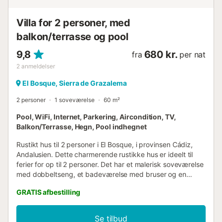
Villa for 2 personer, med
balkon/terrasse og pool
9,8
680 kr.
fra
per nat
2
anmeldelser
El Bosque, Sierra de Grazalema
2 personer
1 soveværelse
60 m²
Pool, WiFi, Internet, Parkering, Aircondition, TV,
Balkon/Terrasse, Hegn, Pool indhegnet
Rustikt hus til 2 personer i El Bosque, i provinsen Cádiz,
Andalusien. Dette charmerende rustikke hus er ideelt til
ferier for op til 2 personer. Det har et malerisk soveværelse
med dobbeltseng, et badeværelse med bruser og en
stue/spisestue med sofaer, pejs og spisebord. Køkkenet er
GRATIS afbestilling
veludstyret og fuldender inventaret. Udendørsarealet,
inklusive poolen og det overdækkede udendørs
spiseområde, deles af de tre ferieboliger i komplekset....
Se tilbud