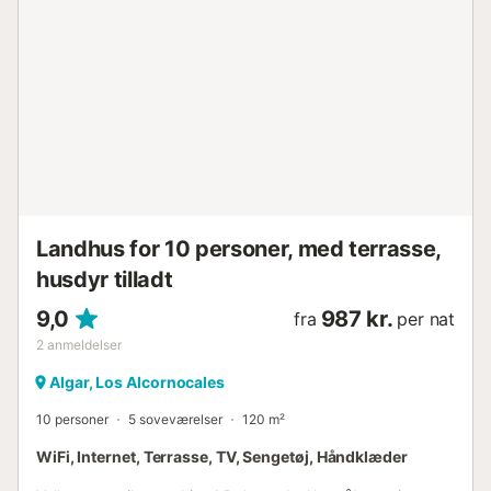
for sine smukke lædervarer. Los Fresnos er absolut en
ferierejse værd....
Landhus for 10 personer, med terrasse,
husdyr tilladt
9,0
987 kr.
fra
per nat
2
anmeldelser
Algar, Los Alcornocales
10 personer
5 soveværelser
120 m²
WiFi, Internet, Terrasse, TV, Sengetøj, Håndklæder