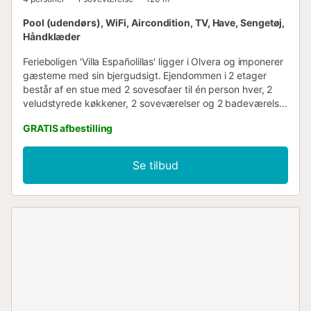
Pool (udendørs), WiFi, Aircondition, TV, Have, Sengetøj,
Håndklæder
Ferieboligen 'Villa Españolillas' ligger i Olvera og imponerer
gæsterne med sin bjergudsigt. Ejendommen i 2 etager
består af en stue med 2 sovesofaer til én person hver, 2
veludstyrede køkkener, 2 soveværelser og 2 badeværelser
og kan derfor rumme 5 personer. Yderligere faciliteter
GRATIS afbestilling
inkluderer Wi-Fi, aircondition (på 2. sal), opvaskemaskine,
vaskemaskine samt et TV. Dit private udendørsområde
omfatter en pool, en åben terrasse, en altan og en elektrisk
Se tilbud
grill. Kæledyr er tilladt efter anmodning. Bemærk venligst,
at kæledyr er på eget ansvar, og der kan opkræves et
ekstra gebyr i tilfælde af skader....