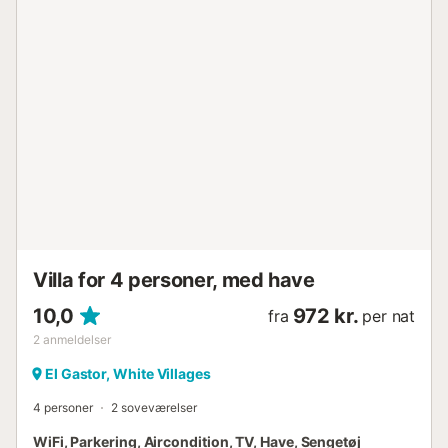
perfekt til vandreture og fuglekiggeri. Besøg de historiske
ruiner af Acinipo, også kendt som Ronda la Vieja, og oplev
det romerske teater. Regionen byder også på de maleriske
hvide landsbyer i Andalusien, såsom Zahara de la Sierra og
Grazalema, der er noget særligt med traditionel arkitektur
og betagende udsigter. Afslut dagen med et glas vin
under den stjernespækkede himmel....
Villa for 4 personer, med have
10,0
972 kr.
fra
per nat
2
anmeldelser
El Gastor, White Villages
4 personer
2 soveværelser
WiFi, Parkering, Aircondition, TV, Have, Sengetøj