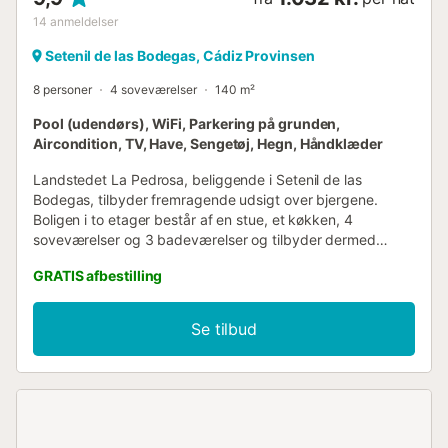
14
anmeldelser
Setenil de las Bodegas, Cádiz Provinsen
8 personer
4 soveværelser
140 m²
Pool (udendørs), WiFi, Parkering på grunden,
Aircondition, TV, Have, Sengetøj, Hegn, Håndklæder
Landstedet La Pedrosa, beliggende i Setenil de las
Bodegas, tilbyder fremragende udsigt over bjergene.
Boligen i to etager består af en stue, et køkken, 4
soveværelser og 3 badeværelser og tilbyder dermed
plads til 8 personer. Faciliteterne omfatter også Wi-Fi, et
GRATIS afbestilling
TV, aircondition, en ventilator og en vaskemaskine. En
babyseng og en barnestol er også tilgængelig. Der er
brændvandsgulv til vinteren. Ejendommen er et
Se tilbud
charmerende landsted nær byerne Ronda og Setenil de las
Bodegas, med ruinerne af Acinipo også tæt på. Der er 6
parkeringspladser tilgængelige på ejendommen. Familier
med børn er velkomne. Kæledyr, rygning og fejring af
begivenheder er ikke tilladt. Udlejning er ikke tilladt for
grupper uden mindst én person over 25 år, og