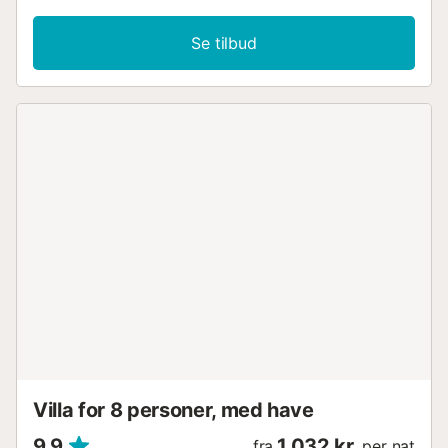
søen, hvor I kan fiske, og kun 600 m fra en marina og en
strand med fint sand, hvorfra I kan hoppe i vandet,
Se tilbud
svømme og dyrke forkellige andre former for vandsport.
Der er tre km til Arcos de la Frontera, hvor der er mange
seværdigheder og gode restauranter. Da vandet i huset
stammer fra egen brønd, så anbefaler vi, at I medbringer
drikkevand på flaske....
Villa for 8 personer, med have
9,9
1.032 kr.
fra
per nat