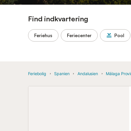
Find indkvartering
Feriehus
Feriecenter
Pool
Feriebolig
Spanien
Andalusien
Málaga Prov