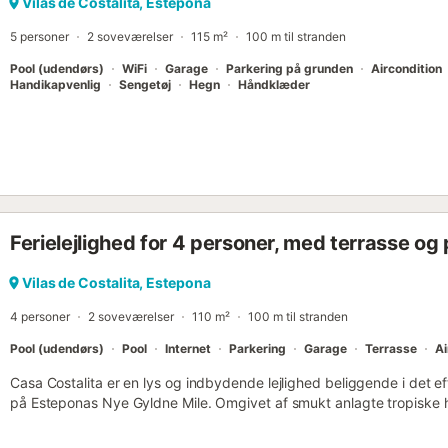
Tag en vandretur i Sierra Blanca eller nyd solen og havet på en af d
Vilas de Costalita, Estepona
5 personer
2 soveværelser
115 m²
100 m til stranden
Pool (udendørs)
WiFi
Garage
Parkering på grunden
Aircondition
Handikapvenlig
Sengetøj
Hegn
Håndklæder
Ferielejlighed for 4 personer, med terrasse og 
Vilas de Costalita, Estepona
4 personer
2 soveværelser
110 m²
100 m til stranden
Pool (udendørs)
Pool
Internet
Parkering
Garage
Terrasse
Ai
Casa Costalita er en lys og indbydende lejlighed beliggende i det e
på Esteponas Nye Gyldne Mile. Omgivet af smukt anlagte tropiske 
Costalita Beach, tilbyder den den perfekte ramme for et afslappend
Ejendommen har plads til op til 4 gæster og har 2 soveværelser og