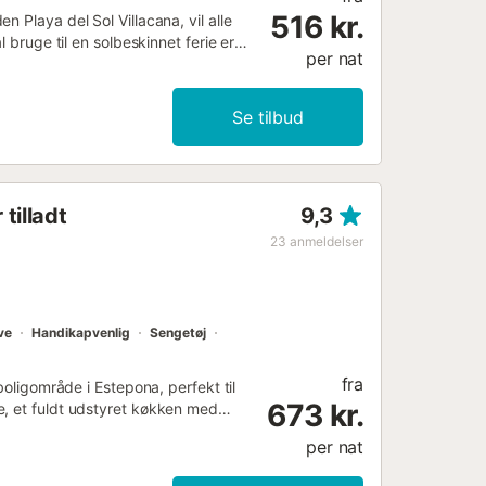
516 kr.
 Playa del Sol Villacana, vil alle
 bruge til en solbeskinnet ferie er
per nat
nhver smag. I kan lave vidunderligt
 specialiteter. På den åbne terrasse
re sludre med et glas vin under den
Se tilbud
ller svøm i det skønne Middelhav. I
paella. Besøg den maleriske by
anter, livlige restauranter, barer
golfbane og kør til Marbella....
tilladt
9,3
23
anmeldelser
ve
Handikapvenlig
Sengetøj
fra
boligområde i Estepona, perfekt til
673 kr.
e, et fuldt udstyret køkken med
rumme 8 personer. Yderligere
per nat
område til hjemmekontor,
 en tørretumbler samt satellit-tv