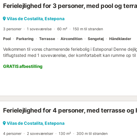
Ferielejlighed for 3 personer, med pool og terr
Vilas de Costalita, Estepona
3 personer
1 soveværelse
60 m²
150 m til stranden
Pool
Parkering
Terrasse
Aircondition
Sengetøj
Håndklæder
Velkommen til vores charmerende feriebolig i Estepona! Denne dejlige
tilflugtssted med 1 soveværelse, der komfortabelt kan rumme op ti
indbydende atmosfære og er udstyret med en række faciliteter for a
GRATIS afbestilling
Ejendommen ligger kun to minutters gang fra sandstranden. Indkvart
der giver et perfekt sted at nyde det varme vejr i Estepona og slappe
finder du bekvemmeligheder som vaskemaskine, strygejern og centr
og problemfrit ophold året rundt. Hele huset er udstyret med aircond
behageligt miljø selv på de varmeste dage. Benyt dig af den fælles 
dukkert eller sol dig på terrassen. Praktisk udendørs parkering i s
din bolig. Lejlighedens indre er designet til bekvemmelighed og ha
Ferielejlighed for 4 personer, med terrasse og
plan, udstyret med køleskab, mikrobølgeovn, ovn, fryser, service, 
Derudover er der kaffemaskine, brødrister, elkedel og saftpresser, d
og nyde dine yndlingsmåltider. Uanset om du søger et afslappende fer
Vilas de Costalita, Estepona
at udforske Esteponas skønhed, er vores veludstyrede feriebolig de
4 personer
2 soveværelser
130 m²
300 m til stranden
bekvemm...