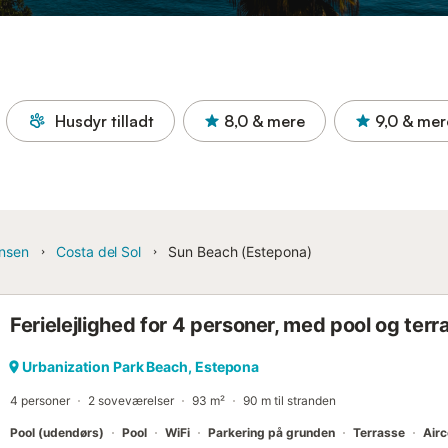
Husdyr tilladt
8,0
& mere
9,0
& mer
insen
Costa del Sol
Sun Beach (Estepona)
Ferielejlighed for 4 personer, med pool og terr
Urbanization Park Beach, Estepona
4 personer
2 soveværelser
93 m²
90 m til stranden
Pool (udendørs)
Pool
WiFi
Parkering på grunden
Terrasse
Airc