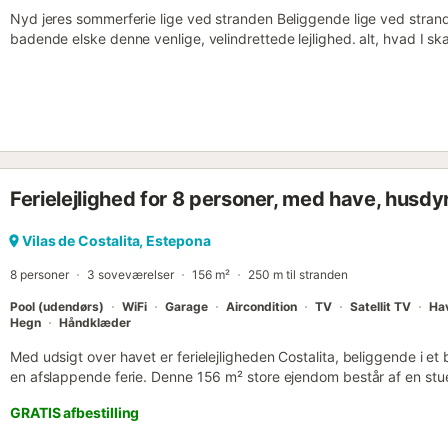
Nyd jeres sommerferie lige ved stranden Beliggende lige ved stranden
badende elske denne venlige, velindrettede lejlighed. alt, hvad I skal
her. Strand eller golf, uanset hvad I har planlagt, er der noget for e
mad i det store, veludstyrede køkken. Prøv at fremtrylle andalusiske
kan I nyde kolde drinks under parasollen om eftermiddagen og sene
sorte sydlige nattehimmel. Plads rundt i den fælles udendørs pool e
kan også besøge en af restauranterne og nippe til sangria og nyde 
Estepona med hvidkalkede brostensbelagte gader prydet med pottepl
og kilometervis af skønne strande. Træn på den skønne nærliggende 
Ferielejlighed for 8 personer, med have, husdyr 
Vilas de Costalita, Estepona
8 personer
3 soveværelser
156 m²
250 m til stranden
Pool (udendørs)
WiFi
Garage
Aircondition
TV
Satellit TV
Ha
Hegn
Håndklæder
Med udsigt over havet er ferielejligheden Costalita, beliggende i et 
en afslappende ferie. Denne 156 m² store ejendom består af en stu
opvaskemaskine, 3 soveværelser og 3 badeværelser og kan derfor 
GRATIS afbestilling
faciliteter inkluderer højhastigheds-Wi-Fi med et dedikeret arbejds
centraliseret aircondition/varme i hele lejligheden, en vaskemaskine,