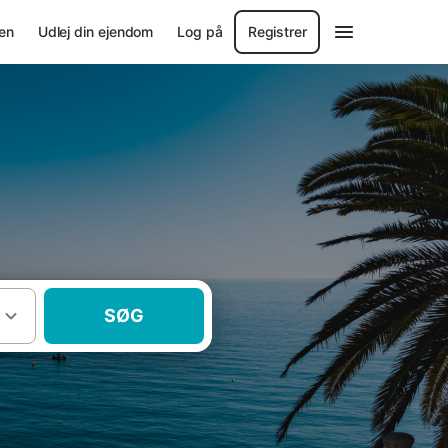
en
Udlej din ejendom
Log på
Registrer
SØG