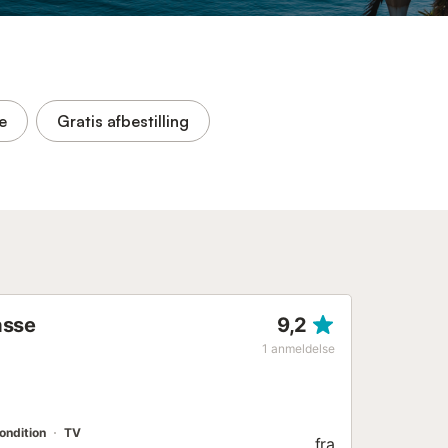
e
Gratis afbestilling
asse
9,2
1
anmeldelse
ondition
TV
fra