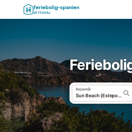
feriebolig-spanien
af Holidu
Ferieboli
Rejsemål