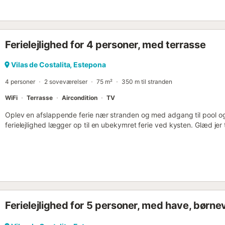
Ferielejlighed for 4 personer, med terrasse
Vilas de Costalita, Estepona
4 personer
2 soveværelser
75 m²
350 m til stranden
WiFi
Terrasse
Aircondition
TV
Oplev en afslappende ferie nær stranden og med adgang til pool og
ferielejlighed lægger op til en ubekymret ferie ved kysten. Glæd jer
hjemmet med vidtstrakt udsigt over det velholdte resort. Nyd den 
velindrettede interiør. Læn jer tilbage i sofaen, læs jeres yndlingsbo
at tilberede en lækker morgenmad i køkkenet og nyd en friskbrygget 
terrasse, som har et komfortabelt siddeområde, mens I kigger ud
baner i den rummelige fælles pool og slap af på en af liggestolene 
Marbellas gamle bydel med smalle gader, hvide huse og den idyllisk
langs den elegante strandpromenade eller besøg den sofistikerede
Ferielejlighed for 5 personer, med have, børne
butikker og restauranter. Kunstelskere bør besøge Museo del Eng
(Museum for Moderne Spansk Kunst). Golfspillere vil finde adskillige