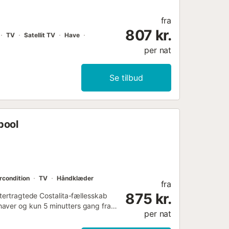
e velholdte sandstrande....
fra
807 kr.
TV
Satellit TV
Have
per nat
Se tilbud
pool
rcondition
TV
Håndklæder
fra
875 kr.
ftertragtede Costalita-fællesskab
haver og kun 5 minutters gang fra
per nat
e ophold på Costa del Sol.
 2 badeværelser. Den åbne stue- og