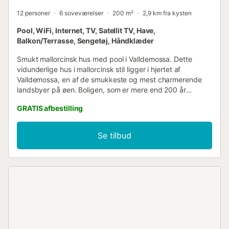
12 personer
6 soveværelser
200 m²
2,9 km fra kysten
Pool, WiFi, Internet, TV, Satellit TV, Have,
Balkon/Terrasse, Sengetøj, Håndklæder
Smukt mallorcinsk hus med pool i Valldemossa. Dette
vidunderlige hus i mallorcinsk stil ligger i hjertet af
Valldemossa, en af de smukkeste og mest charmerende
landsbyer på øen. Boligen, som er mere end 200 år
gammel, er for nylig blevet renoveret, selv om den stadig
GRATIS afbestilling
bevarer den stil, der kendetegner denne type huse, og
kombinerer moderne design med fuldt restaurerede
antikke møbler. Huset er fuldt udstyret og har alt, hvad du
Se tilbud
behøver for at tilbringe en vidunderlig ferie på øen. Det har
også en pool, have og flere terrasser, hvor du kan nyde
udelivet. Valldemossa er en lille by, der ligger i en dal i
Serra de Tramuntana, som er erklæret verdensarv af
Unesco. Det er en luksus at gå gennem de maleriske
gader, besøge det berømte Cartoixa, hvor Chopin og Sand
boede, eller købe frisk frugt og grønt eller kunsthåndværk
på det ugentlige marked, der afholdes hver søndag.
Nabobyerne Deià, Sóller, Banyalbufar eller Esporles er