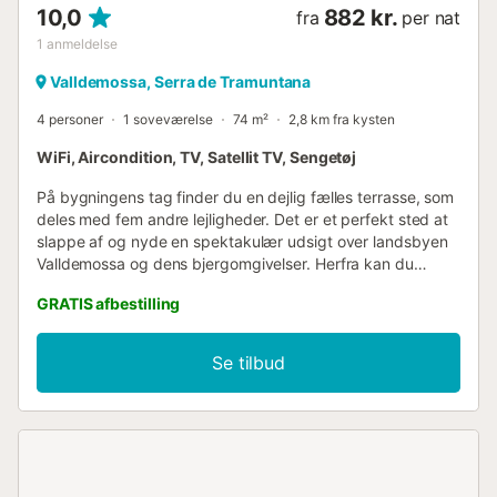
10,0
882 kr.
fra
per nat
1
anmeldelse
Valldemossa, Serra de Tramuntana
4 personer
1 soveværelse
74 m²
2,8 km fra kysten
WiFi, Aircondition, TV, Satellit TV, Sengetøj
På bygningens tag finder du en dejlig fælles terrasse, som
deles med fem andre lejligheder. Det er et perfekt sted at
slappe af og nyde en spektakulær udsigt over landsbyen
Valldemossa og dens bjergomgivelser. Herfra kan du
beundre tegltagene og det typiske landskab i området,
GRATIS afbestilling
mens du solbader eller slapper af ved solnedgang. Selvom
der ikke er private uderum, tilføjer denne fælles terrasse en
særlig værdi til dit ophold og tilbyder et åbent rum, hvor
Se tilbud
du kan trække vejret frisk luft og nyde den unikke
atmosfære på stedet. Lejligheden ligger på anden sal i en
bygning uden elevator og tilbyder et rummeligt og lyst
område, hvor stuen, udstyret med tv og satellitkanaler, er
integreret med spisepladsen og køkkenet i et åbent plan,
hvilket er meget behageligt for familietid. Køkkenet har