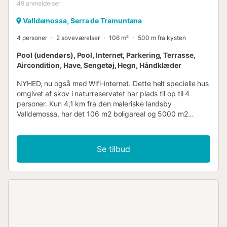
49
anmeldelser
Valldemossa, Serra de Tramuntana
4 personer
2 soveværelser
106 m²
500 m fra kysten
Pool (udendørs), Pool, Internet, Parkering, Terrasse,
Aircondition, Have, Sengetøj, Hegn, Håndklæder
NYHED, nu også med Wifi-internet. Dette helt specielle hus
omgivet af skov i naturreservatet har plads til op til 4
personer. Kun 4,1 km fra den maleriske landsby
Valldemossa, har det 106 m2 boligareal og 5000 m2
udendørsareal, 2 soveværelser og 1 badeværelse, plus
satellit-tv, aircondition og centralvarme, der er også en
parkeringsplads (3 parkeringspladser) og garage til cykler,
Se tilbud
en møbleret terrasse (150 m2) med grill og privat pool
(9mx4m). Hvis I rejser med en stor gruppe, kan vi tilbyde
nabohuset, som ligger lige ved siden af (Son Galceran
Petit), så kan vi rumme op til 8 personer. Mens du bor i
UNESCOs verdensarvsområde, er du også nabo til Michael
Douglas i et privat og eksklusivt boligområde.
Højdepunktet ved huset er uden tvivl den enestående
udsigt, delvist til Barcelona. Dertil kommer den private