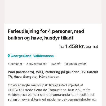
Ferieudlejning for 4 personer, med
balkon og have, husdyr tilladt
1.458 kr.
fra
per nat
George Sand, Valldemossa
4 personer
2 soveværelser
150 m²
1,8 km fra kysten
Pool (udendørs), WiFi, Parkering på grunden, TV, Satellit
TV, Have, Sengetøj, Håndklæder
Oplev et ægte mallorcinsk tilflugtssted i hjertet af
UNESCO-listede Serra de Tramuntana. Kun 2,5 km fra
Valldemossa blander dette charmerende hus i traditionel
stil rustik ø-karakter med moderne bekvemmeligheder og
tilbyder en fredelig beliggenhed mellem bjerge og hav. Det