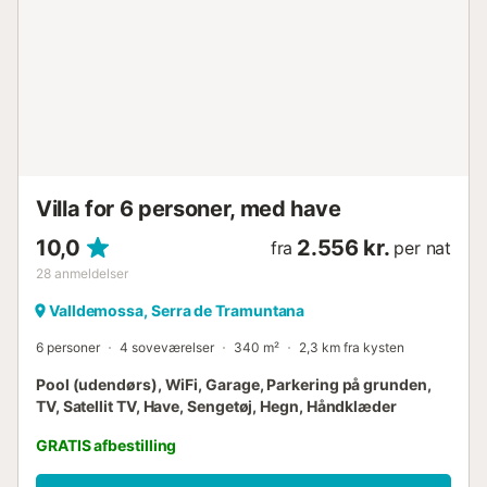
Villa for 6 personer, med have
10,0
2.556 kr.
fra
per nat
28
anmeldelser
Valldemossa, Serra de Tramuntana
6 personer
4 soveværelser
340 m²
2,3 km fra kysten
Pool (udendørs), WiFi, Garage, Parkering på grunden,
TV, Satellit TV, Have, Sengetøj, Hegn, Håndklæder
GRATIS afbestilling