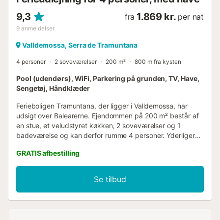
ene har en dobbeltseng; d...
9,3
1.869 kr.
fra
per nat
9
anmeldelser
Valldemossa, Serra de Tramuntana
4 personer
2 soveværelser
200 m²
800 m fra kysten
Pool (udendørs), WiFi, Parkering på grunden, TV, Have,
Sengetøj, Håndklæder
Ferieboligen Tramuntana, der ligger i Valldemossa, har
udsigt over Balearerne. Ejendommen på 200 m² består af
en stue, et veludstyret køkken, 2 soveværelser og 1
badeværelse og kan derfor rumme 4 personer. Yderligere
faciliteter inkluderer højhastigheds-Wi-Fi (velegnet til
GRATIS afbestilling
videoopkald), et TV, en ventilator, en vaskemaskine samt
en tørretumbler. En babyseng og en barnestol er også
tilgængelig. Denne ferieudlejning har en privat pool, have,
Se tilbud
åben terrasse, overdækket terrasse og grillplads. Der er
en parkeringsplads på ejendommen. Der er tilladt højst 2
kæledyr. Rygning og afholdelse af arrangementer er ikke
tilladt. Der er ikke aircondition....