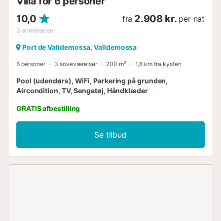
Villa for 6 personer
10,0
2.908 kr.
fra
per nat
3
anmeldelser
Port de Valldemossa, Valldemossa
6 personer
3 soveværelser
200 m²
1,8 km fra kysten
Pool (udendørs), WiFi, Parkering på grunden,
Aircondition, TV, Sengetøj, Håndklæder
GRATIS afbestilling
Se tilbud