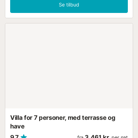
Se tilbud
Villa for 7 personer, med terrasse og
have
9,7
3.461 kr.
fra
per nat