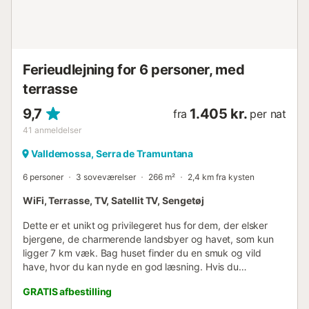
Ferieudlejning for 6 personer, med
terrasse
9,7
1.405 kr.
fra
per nat
41
anmeldelser
Valldemossa, Serra de Tramuntana
6 personer
3 soveværelser
266 m²
2,4 km fra kysten
WiFi, Terrasse, TV, Satellit TV, Sengetøj
Dette er et unikt og privilegeret hus for dem, der elsker
bjergene, de charmerende landsbyer og havet, som kun
ligger 7 km væk. Bag huset finder du en smuk og vild
have, hvor du kan nyde en god læsning. Hvis du
foretrækker skygge, kan du blive under træet og nyde
GRATIS afbestilling
den behagelige duft af de aromatiske planter. Terrassen er
dækket af vinranker, og ved siden af den finder du