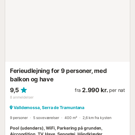
Ferieudlejning for 9 personer, med
balkon og have
9,5
2.990 kr.
fra
per nat
8
anmeldelser
Valldemossa, Serra de Tramuntana
9 personer
5 soveværelser
400 m²
2,6 km fra kysten
Pool (udendørs), WiFi, Parkering på grunden,
Aircondition, TV, Have, Sengetøj, Håndklæder