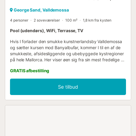
George Sand, Valldemossa
4 personer
2 soveværelser
100 m²
1,8 km fra kysten
Pool (udendørs), WiFi, Terrasse, TV
Hvis I forlader den smukke kunstnerlandsby Valldemossa
og sætter kursen mod Banyalbufar, kommer I til en af de
smukkeste, afsidesliggende og ubebyggede kystregioner
på hele Mallorca. Her viser øen sig fra sin mest fredelige og
originale side. Kun 3 km efter at have forladt Valldemossa
GRATIS afbestilling
finder I den meget afsondrede Villa "Gonzalo", et gammelt
mallorcansk landsted, der blev fuldstændig restaureret og
renoveret i 2011. Det præsenterer sig nu mod en
Se tilbud
betagende malerisk baggrund. Det idylliske
udendørsområde er perfekt skræddersyet til behovene
hos feriegæster, der søger afslapning. Den 9 m lange pool,
som også er omdrejningspunktet i det store, terrasserede
udendørsområde med et overdækket område, inviterer jer
til at svømme og slappe af og tilbyder et ideelt alternativ til
at svømme i havet. Størstedelen af villaen er i øvrigt rent
økologisk. Det er i et landområde, der ikke er