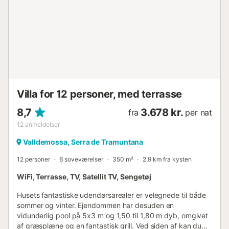
også et must. Desuden er der mindre end 20 minutter i bil
til Palma, øens hovedstad. Der er aircondition: Hvad angår
klimaanlægget, har boligen centralvarme (gasolie) med et
radiatorsystem i alle rum. I sommermånederne er der også
ventilatorer til rådighed. Omkostninger inkluderet i prisen: -
Turistskat Bemærkninger: - Oplysninger om alle gæster
(navn, efternavn, køn, fødselsdato, pasnummer/id-
nummer, udstedelsesdato og nationalitet) skal oplyses
inden check-in-da...
Villa for 12 personer, med terrasse
8,7
3.678 kr.
fra
per nat
12
anmeldelser
Valldemossa, Serra de Tramuntana
12 personer
6 soveværelser
350 m²
2,9 km fra kysten
WiFi, Terrasse, TV, Satellit TV, Sengetøj
Husets fantastiske udendørsarealer er velegnede til både
sommer og vinter. Ejendommen har desuden en
vidunderlig pool på 5x3 m og 1,50 til 1,80 m dyb, omgivet
af græsplæne og en fantastisk grill. Ved siden af kan du