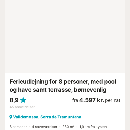
keramiske kogeplader og er fuldt udstyret til madlavning.
Vaskemaskinen er også placeret her. Aircondition er
tilgængelig i både stue/spise-/køkkenområdet og
soveværelset, hvilket sikrer komfort til enhver tid.
Soveværelset har tre enkeltsenge, skabe og aircondition.
Badeværelset er fuldt udstyret med håndvask og badekar.
For en ekstra gæst op til 14 år stilles en enkeltseng til
rådighed i stuen, og der er også en barneseng og
barnestol, hvis du rejser med en baby. Denne lejlighed
ligger i hjertet af Valldemossa, en af de smukkeste
landsbyer i Serra de Tramuntana. Brostensbelagte gader,
stenhuse og b...
Ferieudlejning for 8 personer, med pool
og have samt terrasse, børnevenlig
8,9
4.597 kr.
fra
per nat
45
anmeldelser
Valldemossa, Serra de Tramuntana
8 personer
4 soveværelser
230 m²
1,9 km fra kysten