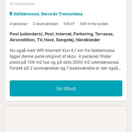
60
anmeldelser
Valldemossa, Serra de Tramuntana
4 personer
2 soveværelser
106 m²
500 m fra kysten
Pool (udendørs), Pool, Internet, Parkering, Terrasse,
Aircondition, TV, Have, Sengetøj, Håndklæder
Nu også med Wifi-Internet! Kun 4,1 km fra Valldemossa
ligger denne perle omgivet af skov. 4 personer finder
plads på 106 m2 hus og på dets 2000 m2 udendørsareal.
Fordelt på 2 soveværelser og 1 badeværelse er der også
TV, aircondition (i alle rum), pejs og centralvarme. Udover
den møblerede terrasse (150 m2) med grill og privat pool
(9mx4m / 1,20-1,80m) i haven, er der rigelig plads til 3
Se tilbud
parkeringspladser, ligesom til cykler. Hvis du rejser med en
større gruppe, kan vi også tilbyde nabohuset "Son
Galceran Gran", som ligger lige ved siden af. Dermed kan I
nemt indkvartere op til 10 personer. Mens I bor i et
UNESCO verdensarvsområde, er I også nabo til Michael
Douglas i et privat og eksklusivt boligområde.
Højdepunktet ved huset er uden tvivl den enestående