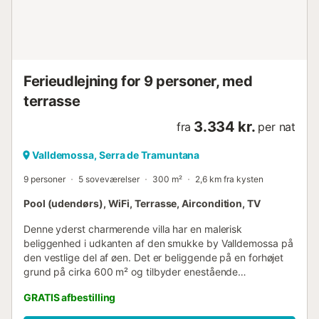
dig slappe af og nyde de fredfyldte omgivelser. Haven
omfatter også legeområder for børn, hvilket gør den til et
ideelt sted for familienydelse. Son Beltran ligger kun 1,8 km
fra den maleriske by Valldemossa og tilbyder nem adgang
til charmerende lokale butikker, restauranter og kulturelle
Ferieudlejning for 9 personer, med
begivenheder. En kort køretur vil tage dig til fantastiske
strande so...
terrasse
3.334 kr.
fra
per nat
Valldemossa, Serra de Tramuntana
9 personer
5 soveværelser
300 m²
2,6 km fra kysten
Pool (udendørs), WiFi, Terrasse, Aircondition, TV
Denne yderst charmerende villa har en malerisk
beliggenhed i udkanten af den smukke by Valldemossa på
den vestlige del af øen. Det er beliggende på en forhøjet
grund på cirka 600 m² og tilbyder enestående
panoramaudsigt, som er det enestående træk ved denne
GRATIS afbestilling
bolig. Fra denne ejendom kan I nyde udsigten over
Valldemossa og det omkringliggende bjerglandskab i