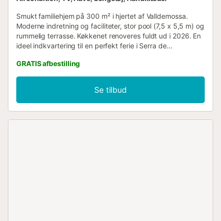
Smukt familiehjem på 300 m² i hjertet af Valldemossa.
Moderne indretning og faciliteter, stor pool (7,5 x 5,5 m) og
rummelig terrasse. Køkkenet renoveres fuldt ud i 2026. En
ideel indkvartering til en perfekt ferie i Serra de
Tramuntana. Huset er perfekt til familier eller vennegrupper
GRATIS afbestilling
og ligger centralt i Valldemossa. Det er ca. 15-20 minutters
kørsel fra Palma og områdets største strande og bugter.
Du finder alle de bekvemmeligheder, der er nødvendige
Se tilbud
for et behageligt ophold, herunder et fuldt udstyret
køkken, generøse rum og udendørsarealer til afslapning.
Beliggenheden giver dig mulighed for at nyde både
landsbyens charme og nærheden til naturen og havet....