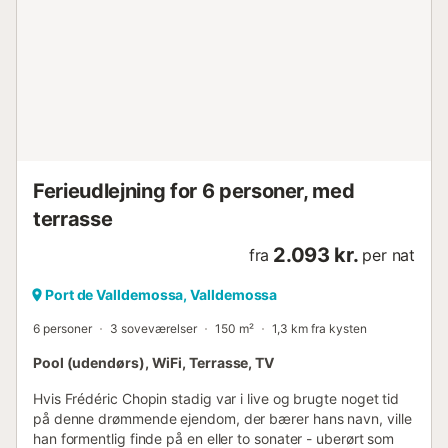
oversvømmet med turisme og derfor måtte udvikle sin
egen infrastruktur. Moderne alternativ energiproduktion
med selvforsynende forsynings- og
bortskaffelsessystemer gør det muligt at drive villaen i et
naturligt miljø. De får, der bor her, kommer på besøg lige
foran huset, hvilket er særligt spændende for børnene.
Selve ferieboligen byder på 100 m² plads til at op til fire
personer og to børn kan leve deres individuelle liv. Der er
to hyggelige dobbeltværelser og to badeværelser. Voksne
Ferieudlejning for 6 personer, med
kan sove i de to sove...
terrasse
2.093 kr.
fra
per nat
Port de Valldemossa, Valldemossa
6 personer
3 soveværelser
150 m²
1,3 km fra kysten
Pool (udendørs), WiFi, Terrasse, TV
Hvis Frédéric Chopin stadig var i live og brugte noget tid
på denne drømmende ejendom, der bærer hans navn, ville
han formentlig finde på en eller to sonater - uberørt som