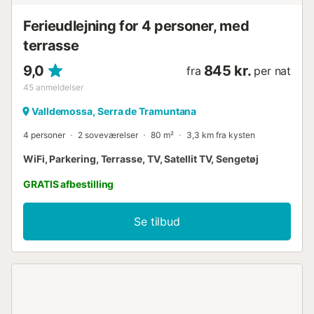
Ferieudlejning for 4 personer, med
terrasse
9,0
845 kr.
fra
per nat
45
anmeldelser
Valldemossa, Serra de Tramuntana
4 personer
2 soveværelser
80 m²
3,3 km fra kysten
WiFi, Parkering, Terrasse, TV, Satellit TV, Sengetøj
GRATIS afbestilling
Se tilbud