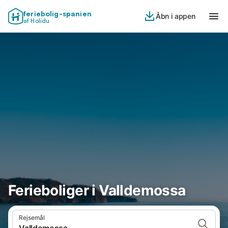
feriebolig-spanien
Åbn i appen
af Holidu
Ferieboliger i Valldemossa
Rejsemål