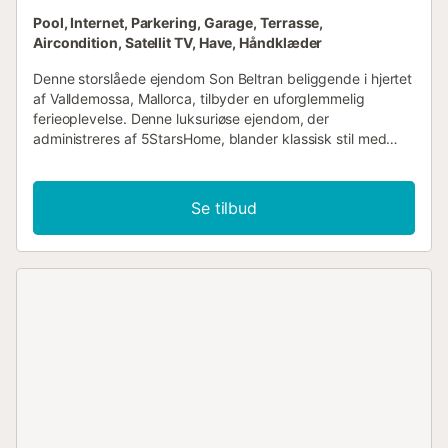
Pool, Internet, Parkering, Garage, Terrasse,
Aircondition, Satellit TV, Have, Håndklæder
Denne storslåede ejendom Son Beltran beliggende i hjertet
af Valldemossa, Mallorca, tilbyder en uforglemmelig
ferieoplevelse. Denne luksuriøse ejendom, der
administreres af 5StarsHome, blander klassisk stil med
moderne bekvemmeligheder, hvilket giver et enestående
tilflugtssted. Med 4 rummelige soveværelser, herunder et
loftsværelse med et hyggeligt badeværelse, sikrer Son
Se tilbud
Beltran maksimal komfort for op til 8 gæster. Det fuldt
udstyrede køkken, komplet med en charmerende pejs,
inviterer dig til at tilberede hjemmelavede måltider, mens
de lyse spisestue og stuer – også med pejse – skaber det
perfekte sted at samles med familie og venner.
Uderummet er Son Beltrans sande perle. Ejendommen
ligger på en stor 15.000 kvadratmeter stor grund og har
en stor 55 kvadratmeter stor pool, et solarium i natursten
og flere terrasser med en fantastisk panoramaudsigt over
bjergene og havet. Uanset om du slapper af ved poolen,
nyder et måltid på grillpladsen eller ser solen gå ned over
horisonten, er dette udendørsområde designet til at lade