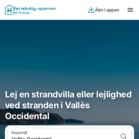
feriebolig-spanien
Åbn i appen
af Holidu
Lej en strandvilla eller lejlighed
ved stranden i Vallès
Occidental
Rejsemål