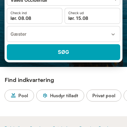
Vallès Occidental
Check ind
Check ud
lør. 08.08
lør. 15.08
Gæster
SØG
Find indkvartering
Pool
Husdyr tilladt
Privat pool