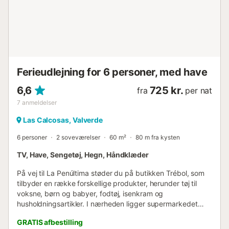
Ferieudlejning for 6 personer, med have
6,6
725 kr.
fra
per nat
7
anmeldelser
Las Calcosas, Valverde
6 personer
2 soveværelser
60 m²
80 m fra kysten
TV, Have, Sengetøj, Hegn, Håndklæder
På vej til La Penúltima støder du på butikken Trébol, som
tilbyder en række forskellige produkter, herunder tøj til
voksne, børn og babyer, fodtøj, isenkram og
husholdningsartikler. I nærheden ligger supermarkedet
Terencio, hvor man kan købe dagligvarer og andre
GRATIS afbestilling
fornødenheder. Caféen Dolman ligger bekvemt på vejen til