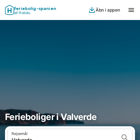
feriebolig-spanien
Åbn i appen
af Holidu
Ferieboliger i Valverde
Rejsemål