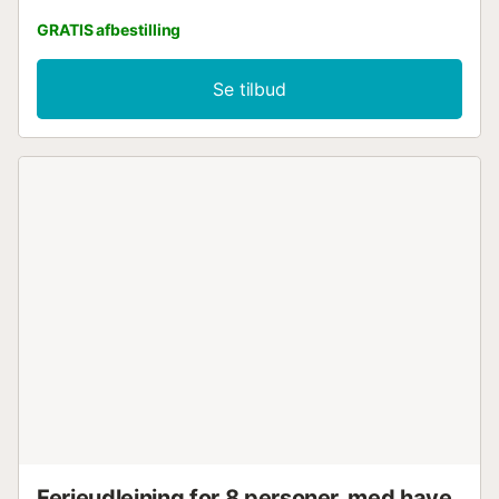
GRATIS afbestilling
Se tilbud
Ferieudlejning for 8 personer, med have