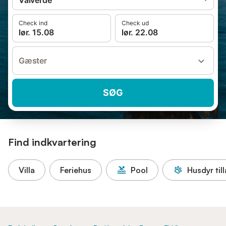
Valverde
Check ind
Check ud
lør. 15.08
lør. 22.08
Gæster
SØG
Find indkvartering
Villa
Feriehus
Pool
Husdyr til