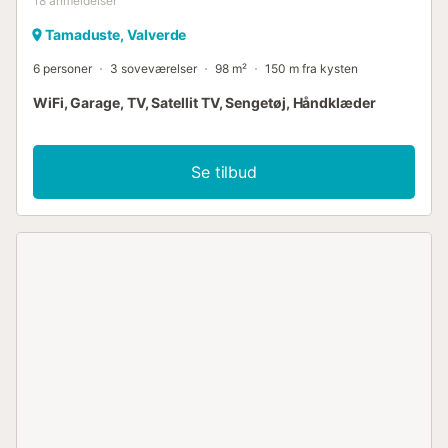
18
anmeldelser
Tamaduste, Valverde
6 personer
3 soveværelser
98 m²
150 m fra kysten
WiFi, Garage, TV, Satellit TV, Sengetøj, Håndklæder
Se tilbud