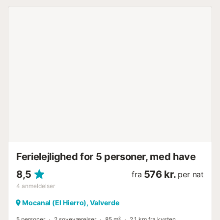
Ferielejlighed for 5 personer, med have
8,5
576 kr.
fra
per nat
4
anmeldelser
Mocanal (El Hierro), Valverde
5 personer
2 soveværelser
85 m²
2,1 km fra kysten