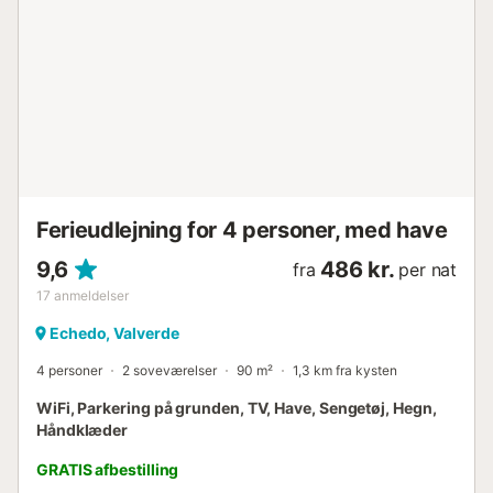
Ferieudlejning for 4 personer, med have
9,6
486 kr.
fra
per nat
17
anmeldelser
Echedo, Valverde
4 personer
2 soveværelser
90 m²
1,3 km fra kysten
WiFi, Parkering på grunden, TV, Have, Sengetøj, Hegn,
Håndklæder
GRATIS afbestilling