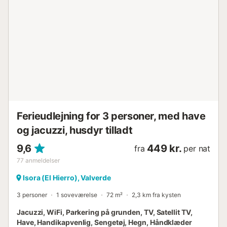
Ferieudlejning for 3 personer, med have
og jacuzzi, husdyr tilladt
9,6
449 kr.
fra
per nat
77
anmeldelser
Isora (El Hierro), Valverde
3 personer
1 soveværelse
72 m²
2,3 km fra kysten
Jacuzzi, WiFi, Parkering på grunden, TV, Satellit TV,
Have, Handikapvenlig, Sengetøj, Hegn, Håndklæder