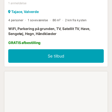
1
anmeldelse
Tajace, Valverde
4 personer
1 soveværelse
86 m²
2 km fra kysten
WiFi, Parkering på grunden, TV, Satellit TV, Have,
Sengetøj, Hegn, Håndklæder
GRATIS afbestilling
Se tilbud