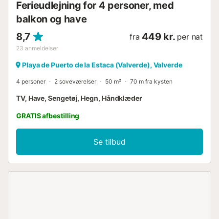
Ferieudlejning for 4 personer, med
balkon og have
8,7
449 kr.
fra
per nat
23
anmeldelser
Playa de Puerto de la Estaca (Valverde), Valverde
4 personer
2 soveværelser
50 m²
70 m fra kysten
TV, Have, Sengetøj, Hegn, Håndklæder
GRATIS afbestilling
Se tilbud