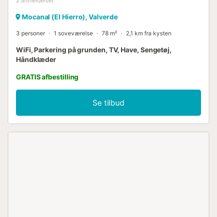
2
anmeldelser
Mocanal (El Hierro), Valverde
3 personer
1 soveværelse
78 m²
2,1 km fra kysten
WiFi, Parkering på grunden, TV, Have, Sengetøj,
Håndklæder
GRATIS afbestilling
Se tilbud