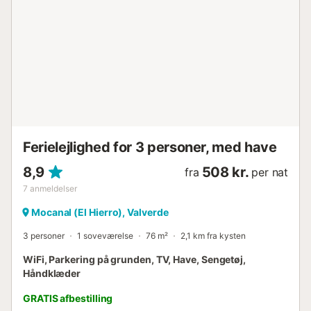
Ferielejlighed for 3 personer, med have
8,9
508 kr.
fra
per nat
7
anmeldelser
Mocanal (El Hierro), Valverde
3 personer
1 soveværelse
76 m²
2,1 km fra kysten
WiFi, Parkering på grunden, TV, Have, Sengetøj,
Håndklæder
GRATIS afbestilling