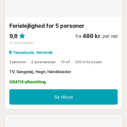
Ferielejlighed for 5 personer
9,8
486 kr.
fra
per nat
22
anmeldelser
Tamaduste, Valverde
5 personer
2 soveværelser
70 m²
200 m fra kysten
TV, Sengetøj, Hegn, Håndklæder
GRATIS afbestilling
Se tilbud