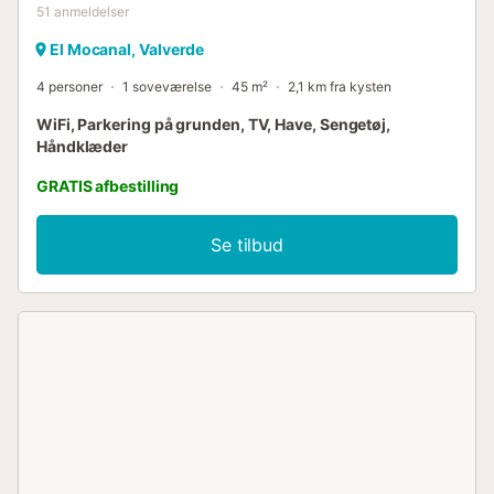
51
anmeldelser
El Mocanal, Valverde
4 personer
1 soveværelse
45 m²
2,1 km fra kysten
WiFi, Parkering på grunden, TV, Have, Sengetøj,
Håndklæder
GRATIS afbestilling
Se tilbud