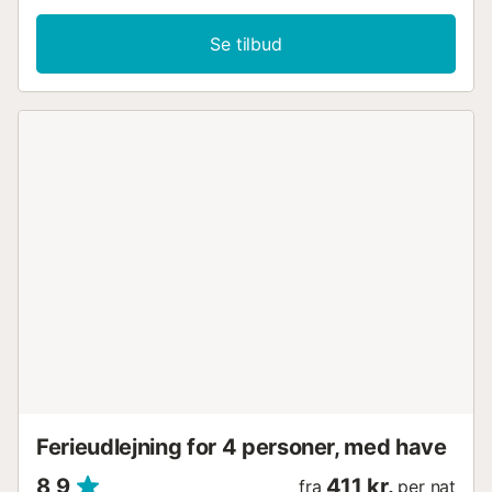
Valverde og er perfekt til et hurtigt stop. El Mocanal er
desuden udgangspunkt for flere naturskønne vandrestier,
Se tilbud
hvilket gør det til en fremragende destination for
naturelskere og friluftsentusiaster....
Ferieudlejning for 4 personer, med have
8,9
411 kr.
fra
per nat