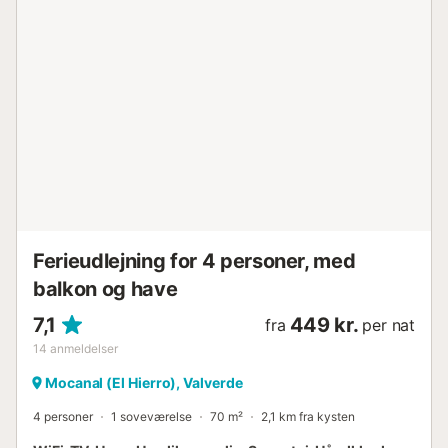
Ferieudlejning for 4 personer, med
balkon og have
7,1
449 kr.
fra
per nat
14
anmeldelser
Mocanal (El Hierro), Valverde
4 personer
1 soveværelse
70 m²
2,1 km fra kysten