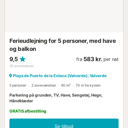
Ferieudlejning for 5 personer, med have
og balkon
9,5
583 kr.
fra
per nat
26
anmeldelser
Playa de Puerto de la Estaca (Valverde), Valverde
5 personer
2 soveværelser
60 m²
70 m fra kysten
Parkering på grunden, TV, Have, Sengetøj, Hegn,
Håndklæder
GRATIS afbestilling
Se tilbud