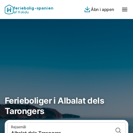
feriebolig-spanien
Åbn i appen
af Holidu
Ferieboliger i Albalat dels
Tarongers
Rejsemål