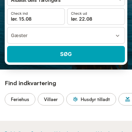
Albalat dels Tarongers
Check ind
Check ud
lør. 15.08
lør. 22.08
Gæster
SØG
Find indkvartering
Feriehus
Villaer
Husdyr tilladt