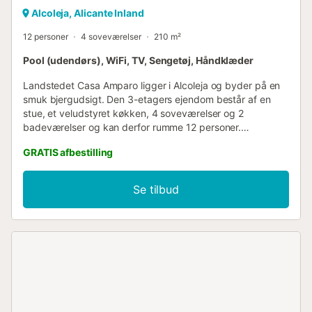
Alcoleja, Alicante Inland
12 personer
4 soveværelser
210 m²
Pool (udendørs), WiFi, TV, Sengetøj, Håndklæder
Landstedet Casa Amparo ligger i Alcoleja og byder på en
smuk bjergudsigt. Den 3-etagers ejendom består af en
stue, et veludstyret køkken, 4 soveværelser og 2
badeværelser og kan derfor rumme 12 personer.
Yderligere faciliteter inkluderer højhastigheds-Wi-Fi (egnet
GRATIS afbestilling
til videoopkald), et smart-tv med streamingtjenester, en
ventilator, en vaskemaskine samt en tørretumbler. Der er
også 2 højstole og 2 babysenge til rådighed. Dette
Se tilbud
feriehus har et privat udendørsområde med en pool, grill
og udendørs bruser. Der er gratis parkering på gaden.
Maksimalt 2 kæledyr er tilladt. Rygning er ikke tilladt i
denne ejendom. Der er ingen aircondition.
Strand-/poolhåndklæder er tilgængelige....