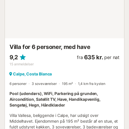
håndvask, bruser og toilet Villaens eksteriør * Stor og
lukket grund * Privat pool på 8m x 4m * Have med grus,
træer og havemøbler med solvogne * Overdækket
terrasse * Grill * Udendørs bruser * Udendørs siddeplads
og udendørs spiseplads * Privat lukket overdækket
parkeringsplads og 2 private lukkede parkeringspladser
Mere information * Nærmeste strand: El Arenal (inden for 3
kilometer fra villaen) * Nærmeste ...
Villa for 6 personer, med have
9,2
635 kr.
fra
per nat
15
anmeldelser
Calpe, Costa Blanca
6 personer
3 soveværelser
195 m²
1,4 km fra kysten
Pool (udendørs), WiFi, Parkering på grunden,
Aircondition, Satellit TV, Have, Handikapvenlig,
Sengetøj, Hegn, Håndklæder
Villa Vallesa, beliggende i Calpe, har udsigt over
Middelhavet. Ejendommen på 195 m² består af en stue, et
fuldt udstyret køkken, 3 soveværelser, 3 badeværelser og