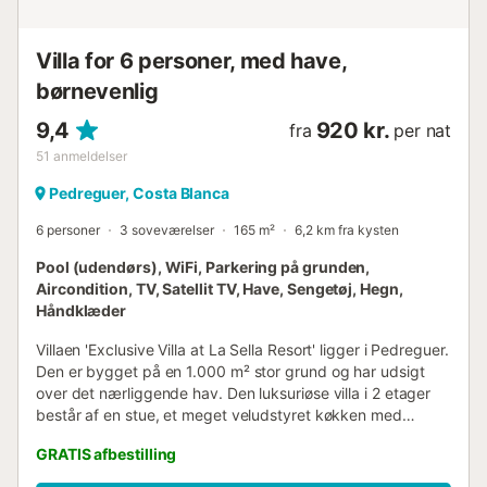
Villa for 6 personer, med have,
børnevenlig
9,4
920 kr.
fra
per nat
51
anmeldelser
Pedreguer, Costa Blanca
6 personer
3 soveværelser
165 m²
6,2 km fra kysten
Pool (udendørs), WiFi, Parkering på grunden,
Aircondition, TV, Satellit TV, Have, Sengetøj, Hegn,
Håndklæder
Villaen 'Exclusive Villa at La Sella Resort' ligger i Pedreguer.
Den er bygget på en 1.000 m² stor grund og har udsigt
over det nærliggende hav. Den luksuriøse villa i 2 etager
består af en stue, et meget veludstyret køkken med
opvaskemaskine, 3 soveværelser og 3 badeværelser en
GRATIS afbestilling
suite samt et ekstra toilet og kan derfor rumme 6 personer.
Yderligere faciliteter inkluderer fiberoptisk Wi-Fi (egnet til