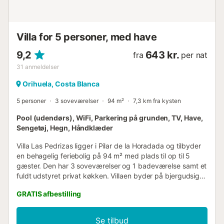
8x3. Du kan nyde solen hele dagen eller udforske Calpe
og alt, hvad den har at tilbyde. For at gøre din ferie så
afslappende som muligt, er der privat parkering og gratis
Villa for 5 personer, med have
wifi for at holde dig forb...
9,2
643 kr.
fra
per nat
31
anmeldelser
Orihuela, Costa Blanca
5 personer
3 soveværelser
94 m²
7,3 km fra kysten
Pool (udendørs), WiFi, Parkering på grunden, TV, Have,
Sengetøj, Hegn, Håndklæder
Villa Las Pedrizas ligger i Pilar de la Horadada og tilbyder
en behagelig feriebolig på 94 m² med plads til op til 5
gæster. Den har 3 soveværelser og 1 badeværelse samt et
fuldt udstyret privat køkken. Villaen byder på bjergudsigt
og inkluderer privat Wi-Fi, der er velegnet til videoopkald,
GRATIS afbestilling
tv, vaskemaskine og en barneseng til familier med små
børn. Du kan nyde den private have og den private
udendørs pool, som er ideel til afslapning og nydelse af de
Se tilbud