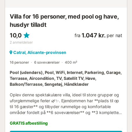
måler 5 m x 3 m og 1,8 m dyb smuk græsplænehave med
havemøbler og solsenge 2 terrasser, hvoraf 1 er
Villa for 16 personer, med pool og have,
overdækket grill udendørs bruser udendørs siddeområde
og ud...
husdyr tilladt
10,0
1.047 kr.
fra
per nat
2
anmeldelser
Catral, Alicante-provinsen
16 personer
6 soveværelser
400 m²
Pool (udendørs), Pool, WiFi, Internet, Parkering, Garage,
Terrasse, Aircondition, TV, Satellit TV, Have,
Balkon/Terrasse, Sengetøj, Håndklæder
Oplev denne spektakulære villa, ideel til store grupper og
uforglemmelige ferier 🌿✨. Ejendommen har **plads til op
til 16 gæster** og tilbyder rummelige og komfortable
områder fordelt på **6 soveværelser** og **3 komplette
badeværelser** samt 1 gæstetoilet, perfekt til at sikre hvile
GRATIS afbestilling
og privatliv for alle. Udendørs kan du nyde en fantastisk
**privat pool**, ideel til at køle af på solrige dage, ved