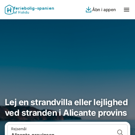
feriebolig-spanien
Åbn i appen
af Holidu
Lej en strandvilla eller lejlighed
ved stranden i Alicante provins
Rejsemål