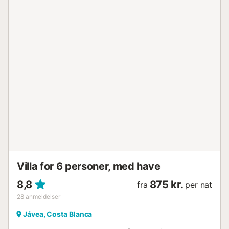
betyder, at alle destinationer er inden for nem rækkevidde,
både stranden, som du kan gå til, samt andre byer og
landsbyer. De lange gyldne sandstrande har gjort denne
del af Denia til et yndet sted for familier. Børn har masser
af plads til at lege i sandet i deres fritid, mens det lave
vand gør det sikkert at svømme, snorkle og dyrke
vandsport. Byen Dénia ligger kun 7 km væk. Blandt de
mange turistdestinationer på Costa Blanca er Dénia en af
de mest attraktive, ikke kun for sine 20 km kystlinje, men
også for at have et smukt historisk centrum og en stor
kulturarv. Denia, udnævnt til "Kreativ By for Gastronomi af
UNESCO", har utallige restauranter, samt butikker og
alverdens underholdning. Havneområdet er et ideelt sted
at slentre og nyde ...
Villa for 6 personer, med have
8,8
875 kr.
fra
per nat
28
anmeldelser
Jávea, Costa Blanca