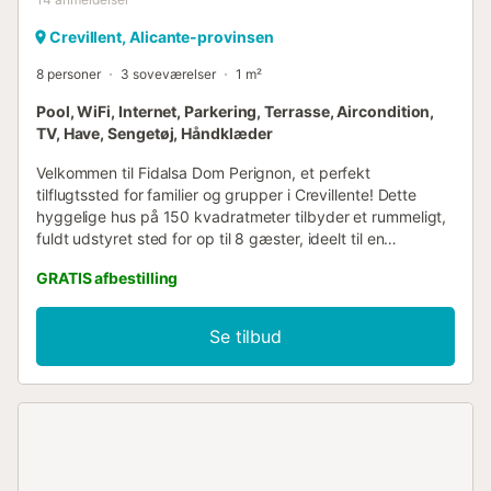
Crevillent, Alicante-provinsen
8 personer
3 soveværelser
1 m²
Pool, WiFi, Internet, Parkering, Terrasse, Aircondition,
TV, Have, Sengetøj, Håndklæder
Velkommen til Fidalsa Dom Perignon, et perfekt
tilflugtssted for familier og grupper i Crevillente! Dette
hyggelige hus på 150 kvadratmeter tilbyder et rummeligt,
fuldt udstyret sted for op til 8 gæster, ideelt til en
uforglemmelig ferie. Ejendommen har 3 soveværelser og 2
GRATIS afbestilling
badeværelser – et med bruser og et med badekar –
strategisk indrettet for at sikre komfort for alle gæster. Der
er i alt 7 senge, herunder 1 dobbeltseng, 4 enkeltsenge og
Se tilbud
2 sovesofaer, hvilket giver fleksible sovearrangementer.
Det selvstændige køkken er fuldt udstyret med
topmoderne apparater: ovn, mikroovn, opvaskemaskine,
kaffemaskine, brødrister og meget mere. Derudover
tilbyder huset aircondition, varmepumpevarme,
højhastigheds WiFi og HD-fjernsyn til din underholdning.
Udendørsområdet er lige så imponerende med et 3.000