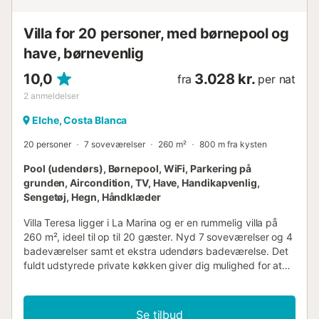
Villa for 20 personer, med børnepool og
have, børnevenlig
10,0
3.028 kr.
fra
per nat
2
anmeldelser
Elche, Costa Blanca
20 personer
7 soveværelser
260 m²
800 m fra kysten
Pool (udendørs), Børnepool, WiFi, Parkering på
grunden, Aircondition, TV, Have, Handikapvenlig,
Sengetøj, Hegn, Håndklæder
Villa Teresa ligger i La Marina og er en rummelig villa på
260 m², ideel til op til 20 gæster. Nyd 7 soveværelser og 4
badeværelser samt et ekstra udendørs badeværelse. Det
fuldt udstyrede private køkken giver dig mulighed for at
tilberede måltider komfortabelt under dit ophold.
Faciliteterne inkluderer højhastigheds-Wi-Fi til videoopkald,
privat aircondition, privat TV, privat vaskemaskine og
Se tilbud