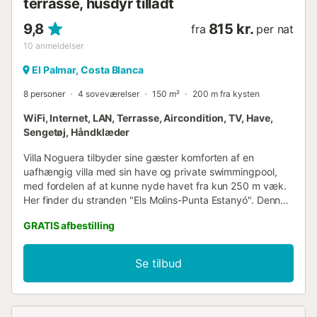
terrasse, husdyr tilladt
9,8
815 kr.
fra
per nat
10
anmeldelser
El Palmar, Costa Blanca
8 personer
4 soveværelser
150 m²
200 m fra kysten
WiFi, Internet, LAN, Terrasse, Aircondition, TV, Have,
Sengetøj, Håndklæder
Villa Noguera tilbyder sine gæster komforten af en
uafhængig villa med sin have og private swimmingpool,
med fordelen af at kunne nyde havet fra kun 250 m væk.
Her finder du stranden "Els Molins-Punta Estanyó". Denne
smukke og komfortable villa har plads til 8 personer, med
GRATIS afbestilling
4 dobbeltværelser, 2 badeværelser med badekar og 1
badeværelse med bruser, en stor stue med udgang til
haven. Fuldt udstyret køkken åbent til spisestuen. På din
Se tilbud
overdækkede terrasse med udsigt over swimmingpoolen
kan du nyde behagelige aftener og tilberede et lækkert
måltid på din grill. Der er parkering inde på den fuldt
indhegnede grund. Villaens fremragende beliggenhed