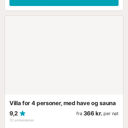
tørretumbler samt en privat ventilator for din komfort.
Udendørs kan du slappe af i den private have, den
udendørs private pool, den opvarmede private pool og
udendørs bruser. Der er også en fælles børnepool og en
fælles legeplads, perfekt til familier. Strandhåndklæder er
tilgængelige, og ejendommen ligger tæt på stranden. Du
har adgang til 4 fælles parkeringspladser på ejendommen
og gadeparkering. Op til 2 kæledyr er tilladt, og rygning er
tilladt på ejendommen. Arrangementer kan afholdes,
hvilket gør villaen velegnet til fejringer. Seks cykler er
tilgængelige med fælles opbevaringsplads. Andre fælles
rekreative faciliteter inkluderer billard, fitnessudstyr og
bordtennis. For familier er der 2 private højstole og 2
private babysenge. En tennisbane ligger 15 minutters
gang derfra. Ejendommen tilbyder trinløs adgang og
tilgængeligt interiørdesign for større tilgængelighed....
Villa for 4 personer, med have og sauna
9,2
366 kr.
fra
per nat
32
anmeldelser