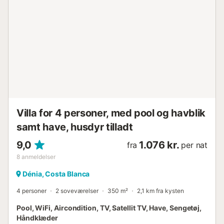
kvadratmeter stort grundareal, der omfatter en have, en
1.000 kvadratmeter stor terrasse, grill, havemøbler og en
altan med en spektakulær udsigt over bjergene, poolen og
haverne. Den private pool på 9x5 meter er perfekt til at
køle af på varme dage. Huset ligger kun 1 km fra centrum
af Crevillente og giver nem adgang til restauranter,
supermarkeder og offentlig transport. Det er også
strategisk placeret tæt på strande som La Marina,
Guardamar og Santa Pola, ca. 20-25 km væk. Særlige
funktioner omfatter privat parkering til op til 10 biler, et
børneområde, grillområde, solterrasse og sep...
Villa for 4 personer, med pool og havblik
samt have, husdyr tilladt
9,0
1.076 kr.
fra
per nat
8
anmeldelser
Dénia, Costa Blanca
4 personer
2 soveværelser
350 m²
2,1 km fra kysten
Pool, WiFi, Aircondition, TV, Satellit TV, Have, Sengetøj,
Håndklæder