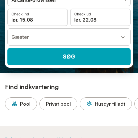
Alicante-provinsen
Check ind
Check ud
lør. 15.08
lør. 22.08
Gæster
SØG
Find indkvartering
Pool
Privat pool
Husdyr tilladt