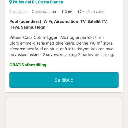
l'Alfàs del Pi, Costa Blanca
4 personer
2 soveværelser
110 m²
1,7 km fra kysten
Pool (udendørs), WiFi, Aircondition, TV, Satellit TV,
Have, Sauna, Hegn
Villaen 'Casa Colina' ligger i Albir og er perfekt til en
uforglemmelig ferie med dine kære. Denne 110 m² store
ejendom består af en stue, et fuldt udstyret køkken med
opvaskemaskine, 2 soveværelser og 2 badeværelser og
kan derfor rumme 4 personer. Yderligere faciliteter
GRATIS afbestilling
omfatter Wi-Fi, satellit-tv, aircondition samt en
vaskemaskine. Derudover er der privat sauna og
fitnessudstyr til din rådighed. Dit private udendørsområde
Se tilbud
omfatter en pool, en have, havemøbler, en åben terrasse,
en altan, en grill og en udendørs bruser. Gå-/køreafstand til
nærmeste restaurant: 764m. Gå-/køreafstand til nærmeste
café: 494m. Gå-/køreafstand til nærmeste bar: 1,66km.
Gå-/køreafstand til nærmeste supermarked: 1,05km.
Gå-/køreafstand til stranden: 2,4 km LP Beach. Afstand til
lufthavnen: 61,6 km Alicante Lufthavn. Kæledyr er tilladt
efter anmodning uden ekstra omkostninger. Der er