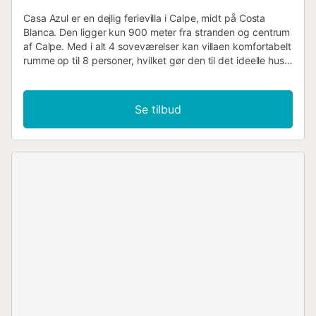
Casa Azul er en dejlig ferievilla i Calpe, midt på Costa
Blanca. Den ligger kun 900 meter fra stranden og centrum
af Calpe. Med i alt 4 soveværelser kan villaen komfortabelt
rumme op til 8 personer, hvilket gør den til det ideelle hus
til et uforglemmeligt ophold med familie og venner! På
øverste etage finder vi en stue med to sofaer, tv,
aircondition og spisebord. Ved siden af ligger køkkenet,
Se tilbud
der er udstyret med køleskab, fryser, kogeplader, elkedel,
kaffemaskine, mikroovn og opvaskemaskine. Villaen har i
alt fire soveværelser. På øverste etage er der et rummeligt
soveværelse med dobbeltseng, aircondition og
garderobeskab. Det andet soveværelse er lidt mindre,
men har en dobbeltseng. Der er et meget rummeligt
separat badeværelse med bruser, badekar, håndvask og
toilet. På nederste etage er der en lille lejlighed med et
soveværelse med dobbeltseng, aircondition og indbygget
garderobeskab. Den har et privat badeværelse med
bruser, håndvask og toilet. Ved siden af er der et
soveværelse med køjeseng. Der er et lille køkken med
køleskab, kogeplader med to blus, mikroovn og
opvaskemaskine. Udenfor finder du den dejlige have med
flere siddepladser, et grillområde og en stor privat pool på