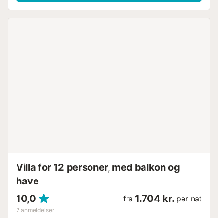
havemøbler, en åben terrasse, en altan og en grill. Det
perfekte sted at nyde solen og tilbringe lange aftener med
at spise udendørs med dine kære. Fra altanen og
terrassen kan du nyde den smukke bjergudsigt, der
omgiver ejendommen. Gå/køre afstand til nærmeste
restaurant: 966m. Gå/køre afstand til nærmeste café:
4,26km. Gå/køre afstand til nærmeste bar: 3,49km.
Gå/køre afstand til nærmeste supermarked: 2,17km.
Gå/køre afstand til strand: 4,25km Cala de la Fustera.
Gå/køre afstand til lufthavn: 89,3 Alicante lufthavn. Gratis
parkering er tilgængelig på ejendommen. Kæledyr er tilladt
efter anmodning. Aircondition er i øjeblikket ikke
tilgængelig....
Villa for 12 personer, med balkon og
have
10,0
1.704 kr.
fra
per nat
2
anmeldelser