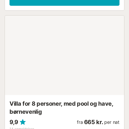
fredelige omgivelser. Bemærk venligst, at poolen er
tilgængelig fra 1. juni til 15. oktober. Et udendørs brusebad
bidrager til bekvemmeligheden under dit ophold, og der
stilles strandhåndklæder til rådighed. Parkering er
tilgængelig på ejendommen. Op til 2 kæledyr er tilladt
under dit ophold. Bemærk venligst, at arrangementer ikke
er tilladt på ejendommen. Dette hus er ideelt for dem, der
søger en fredelig ferie i kontakt med naturen og omgivet
af naturlig skønhed....
Villa for 8 personer, med pool og have,
børnevenlig
9,9
665 kr.
fra
per nat
14
anmeldelser