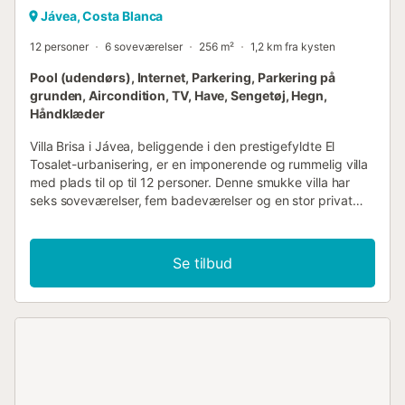
Jávea, Costa Blanca
12 personer
6 soveværelser
256 m²
1,2 km fra kysten
Pool (udendørs), Internet, Parkering, Parkering på
grunden, Aircondition, TV, Have, Sengetøj, Hegn,
Håndklæder
Villa Brisa i Jávea, beliggende i den prestigefyldte El
Tosalet-urbanisering, er en imponerende og rummelig villa
med plads til op til 12 personer. Denne smukke villa har
seks soveværelser, fem badeværelser og en stor privat
pool, der tilbyder den perfekte kombination af komfort og
afslapning. Med en ideel beliggenhed er den mindre end
fem minutters kørsel fra den livlige Arenal-strand, hvor
Se tilbud
gæster kan nyde en livlig promenade fyldt med
restauranter og caféer, og kun ti minutters gang fra det
nærmeste supermarked. Beliggende på en generøs grund
på 1280 m², er villaen omgivet af en smuk anlagt have.
Den private swimmingpool på 5x10 meter, komplet med en
integreret børnepool med lav dybde, er det perfekte sted
at nyde den spanske sol, mens du slapper af på en af de
mange liggestole. Til udendørs spisning og underholdning