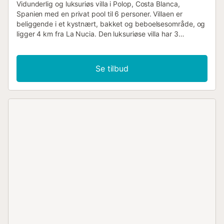
Vidunderlig og luksuriøs villa i Polop, Costa Blanca,
Spanien med en privat pool til 6 personer. Villaen er
beliggende i et kystnært, bakket og beboelsesområde, og
ligger 4 km fra La Nucia. Den luksuriøse villa har 3
soveværelser og 3 badeværelser, fordelt på 2 niveauer.
Indkvarteringen tilbyder en smuk græsplænehave, en
dejlig pool og betagende udsigt over bjergene. Dens
Se tilbud
komfort og nærhed til sportsaktiviteter gør denne villa til et
ideelt valg for at tilbringe din ferie i Spanien med familie
eller venner. Indvendigt i denne luksusvilla 2-etagers
luksusvilla stue med aircondition og fjernsyn 3
soveværelser og 3 badeværelser alarmsystem vaskerum
med vaskemaskine og tørretumbler Køkken åbent køkken
med induktionskogeplade, elektrisk ovn, mikrobølgeovn,
opvaskemaskine, køleskab-fryser, kaffemaskine,
brødrister og juicepresser Soveværelser og badeværelser
airconditioneret soveværelse med kingsize seng (målende
190 x 180 cm) og eget badeværelse 2 airconditionerede
soveværelser, hver med kingsize seng (målende 200 x
180 cm) og eget badeværelse eget badeværelse med
enkelt håndvask, bruser, toilet og hårtørrer 2 egne
badeværelser, hver med enkelt håndvask, bruser og toilet
Udenfor i denne luksusvilla indhegnet grund privat pool