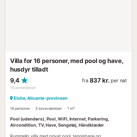
parkering på gaden, 50 m fra ejendommen. Grupper af
unge mennesker er ikke tilladt....
Villa for 16 personer, med pool og have,
husdyr tilladt
9,4
837 kr.
fra
per nat
18
anmeldelser
Elche, Alicante-provinsen
16 personer
5 soveværelser
1 m²
Pool (udendørs), Pool, WiFi, Internet, Parkering,
Aircondition, TV, Have, Sengetøj, Håndklæder
Rummelig villa med privat pool, tennisbane og