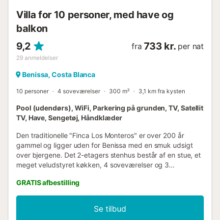
Villa for 10 personer, med have og
balkon
9,2
733 kr.
fra
per nat
29
anmeldelser
Benissa, Costa Blanca
10 personer
4 soveværelser
300 m²
3,1 km fra kysten
Pool (udendørs), WiFi, Parkering på grunden, TV, Satellit
TV, Have, Sengetøj, Håndklæder
Den traditionelle "Finca Los Monteros" er over 200 år
gammel og ligger uden for Benissa med en smuk udsigt
over bjergene. Det 2-etagers stenhus består af en stue, et
meget veludstyret køkken, 4 soveværelser og 3
badeværelser samt et ekstra toilet og kan derfor rumme
GRATIS afbestilling
10 personer. Yderligere faciliteter inkluderer Wi-Fi
(velegnet til videoopkald), en vaskemaskine samt et TV. En
babyseng og en barnestol er også tilgængelige. Dit store
Se tilbud
private udendørsområde inkluderer en pool, en have,