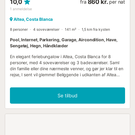
10,0
860 kr.
fra
per nat
1
anmeldelse
Altea, Costa Blanca
8 personer
4 soveværelser
141 m²
1,5 km fra kysten
Pool, Internet, Parkering, Garage, Aircondition, Have,
Sengetøj, Hegn, Håndklæder
En elegant feriebungalow i Altea, Costa Blanca for 8
personer, med 4 soveværelser og 3 badeværelser. Saml
din familie eller dine nærmeste venner, og gør jer klar til en
rejse, I sent vil glemme! Beliggende i udkanten af Altea
Hills er dette familiehus "Casa Altea" det perfekte
samlingssted for en vidunderlig ferie. Den friske indretning
og interiøret er smukke. Gourmetkøkkenet og den
Se tilbud
imponerende store stue vil være det perfekte sted at
mødes og slappe af efter en dag på stranden. Stuen har
smart-tv, gratis wifi (fiberoptik), en komfortabel sofa,
aircondition, og pejsen vil hjælpe jer med at tilbringe de
kølige aftener, mens I nyder en bog eller et familie kortspil.
Køkkenet er udstyret med alle nødvendige apparater og
køkkengrej for at nyde en behagelig spiseoplevelse.