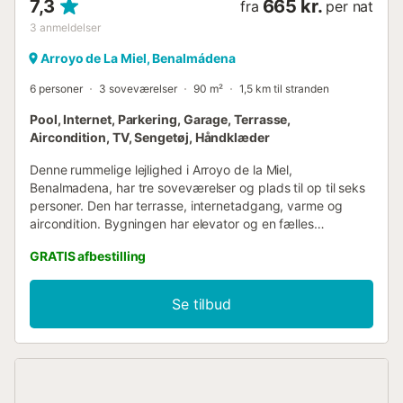
7,3
665 kr.
fra
per nat
3
anmeldelser
Arroyo de La Miel, Benalmádena
6 personer
3 soveværelser
90 m²
1,5 km til stranden
Pool, Internet, Parkering, Garage, Terrasse,
Aircondition, TV, Sengetøj, Håndklæder
Denne rummelige lejlighed i Arroyo de la Miel,
Benalmadena, har tre soveværelser og plads til op til seks
personer. Den har terrasse, internetadgang, varme og
aircondition. Bygningen har elevator og en fælles
swimmingpool. Der er også en garage i samme bygning.
GRATIS afbestilling
Køkkenet er fuldt udstyret, og lejligheden har en
vaskemaskine. Det er et ideelt sted at nyde en behagelig
ferie på Costa del Sol....
Se tilbud