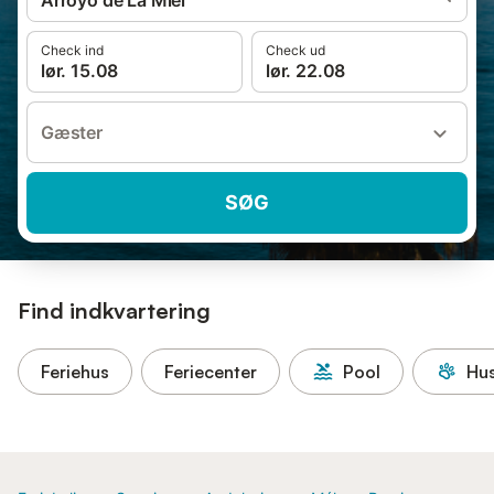
Arroyo de La Miel
Check ind
Check ud
lør. 15.08
lør. 22.08
Gæster
SØG
Find indkvartering
Feriehus
Feriecenter
Pool
Hus