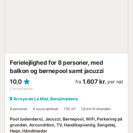
parkeringsmuligheder i nærheden, som er tilgængelige
mod ekstra betaling. Familier med børn er velkomne.
Kæledyr, rygning og arrangementer er ikke tilladt. Der er
sikkerhedskameraer i bygningen....
Ferielejlighed for 8 personer, med
balkon og børnepool samt jacuzzi
10,0
1.607 kr.
fra
per nat
2
anmeldelser
Arroyo de La Miel, Benalmádena
8 personer
4 soveværelser
130 m²
1,6 km til stranden
Pool (udendørs), Jacuzzi, Børnepool, WiFi, Parkering på
grunden, Aircondition, TV, Handikapvenlig, Sengetøj,
Hegn, Håndklæder