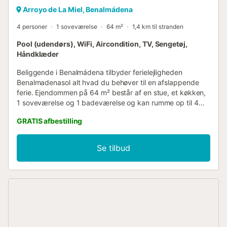
Arroyo de La Miel, Benalmádena
4 personer
1 soveværelse
64 m²
1,4 km til stranden
Pool (udendørs), WiFi, Aircondition, TV, Sengetøj,
Håndklæder
Beliggende i Benalmádena tilbyder ferielejligheden
Benalmadenasol alt hvad du behøver til en afslappende
ferie. Ejendommen på 64 m² består af en stue, et køkken,
1 soveværelse og 1 badeværelse og kan rumme op til 4
personer. Yderligere faciliteter inkluderer højhastigheds-
GRATIS afbestilling
Wi-Fi (egnet til videoopkald) med et dedikeret
arbejdsområde, 2 fjernsyn (i stuen og soveværelset),
aircondition i stuen, en ventilator og en vaskemaskine. En
Se tilbud
barneseng er også tilgængelig. Bygningen er udstyret
med en elevator. Overnatningsstedet har en fælles pool
(åben fra juni til september), ideel til varme sommerdage.
Ejendommen ligger tæt på stranden og overfor
pendeltogstationen med stop ved lufthavnen, Malagas
centrum og højhastighedstogstationen. Supermarkeder,
restauranter, butikker, taxi- og busstoppesteder samt et
lægecenter findes i nærheden. Du kan spørge værten om