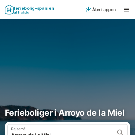
feriebolig-spanien
Åbn i appen
af Holidu
Ferieboliger i Arroyo de la Miel
Rejsemål