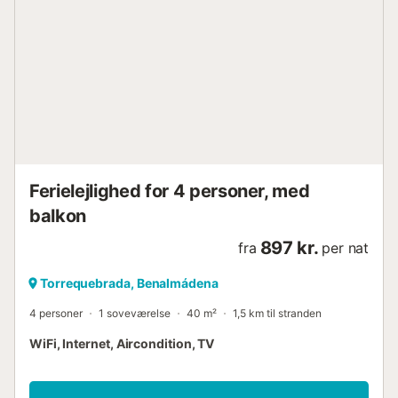
skridt væk, hvilket gør det nemt at nyde alt, hvad
Benalmádena har at tilbyde, uden at skulle bruge bil.
Stranden, offentlig transport og populære attraktioner er
alle inden for nem rækkevidde. Uanset om du planlægger
en familieferie, en vinterferie eller en solrig flugt med
venner, kombinerer denne lejlighed komfort, beliggenhed
og en dejlig havudsigt for at skabe det perfekte ophold på
Costa del Sol....
Ferielejlighed for 4 personer, med
balkon
897 kr.
fra
per nat
Torrequebrada, Benalmádena
4 personer
1 soveværelse
40 m²
1,5 km til stranden
WiFi, Internet, Aircondition, TV