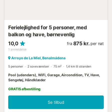
lejlighed ideel til selv længere ophold. Derudover sikrer
aircondition en behagelig temperatur hele året rundt, og
etablissementet har gratis WiFi og en elevator for ekstra
bekvemmelighed. Strategisk beliggenhed Beliggenheden
af Sunstay Center Flat I Arroyo De La M...
Ferielejlighed for 5 personer, med
balkon og have, børnevenlig
10,0
875 kr.
fra
per nat
1
anmeldelse
Arroyo de La Miel, Benalmádena
5 personer
2 soveværelser
75 m²
1,4 km til stranden
Pool (udendørs), WiFi, Garage, Aircondition, TV, Have,
Sengetøj, Håndklæder
GRATIS afbestilling
Se tilbud