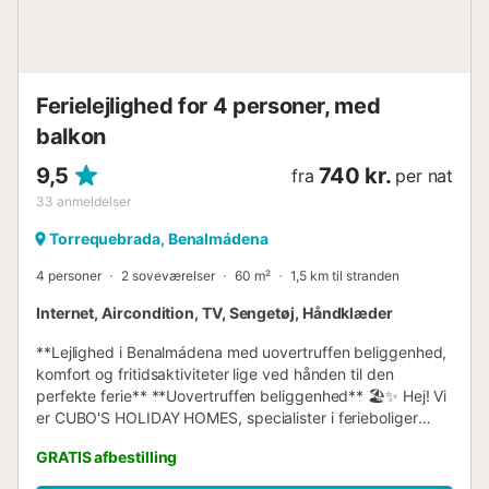
soveværelser er forbundne. Lejligheden tilbyder
aircondition, en fælles pool og en parkeringsplads, hvilket
sikrer komfort, privatliv og en fantastisk beliggenhed. I juli
og august er adgang til poolen fra kl. 12:00 til 20:00 via
adgangs...
Ferielejlighed for 4 personer, med
balkon
9,5
740 kr.
fra
per nat
33
anmeldelser
Torrequebrada, Benalmádena
4 personer
2 soveværelser
60 m²
1,5 km til stranden
Internet, Aircondition, TV, Sengetøj, Håndklæder
**Lejlighed i Benalmádena med uovertruffen beliggenhed,
komfort og fritidsaktiviteter lige ved hånden til den
perfekte ferie** **Uovertruffen beliggenhed** 🏖️✨ Hej! Vi
er CUBO'S HOLIDAY HOMES, specialister i ferieboliger
siden 2005. Ferielejlighed i Benalmádena Oplev denne
GRATIS afbestilling
**moderne og komfortable lejlighed** i Benalmádena,
ideel for dem, der ønsker at kombinere sjov, afslapning og