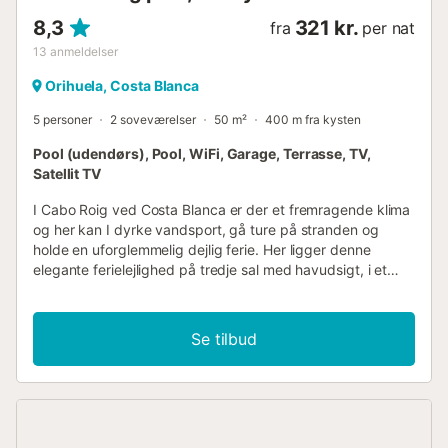
8,3
321 kr.
fra
per nat
13
anmeldelser
Orihuela, Costa Blanca
5 personer
2 soveværelser
50 m²
400 m fra kysten
Pool (udendørs), Pool, WiFi, Garage, Terrasse, TV,
Satellit TV
I Cabo Roig ved Costa Blanca er der et fremragende klima
og her kan I dyrke vandsport, gå ture på stranden og
holde en uforglemmelig dejlig ferie. Her ligger denne
elegante ferielejlighed på tredje sal med havudsigt, i et
anlæg med fælles pool, omgivet af velplejet plæne og
faconklippede smukke træer. Her kan I holde ferie uanset
årstid for lejligheden er helårsisoleret og har elvarme –
Se tilbud
hvorfor ikke stikke af fra Danmark og ned i et mere
behageligt klima, når januar er mørkest? Lejligheden ligger
ca. ti km fra Torrevieja, som er en livlig ferieby med herlige
strande og strandcafeer, samt historiske seværdigheder,
restauranter og butikker....