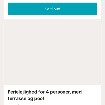
håndklæder. Stuen har aircondition. Spansk TV, trådløst
internet. Der er en parkeringsplads til en bil. Området har
Se tilbud
en veludviklet infrastruktur. Det nærmeste supermarked
ligger 300 meter væk, og der er en restaurant 200 meter
væk. Til havet og stranden ca. 700 meter.
Opholdsmulighed: op til 6 personer (ingen kæledyr!).
Rygning er kun tilladt på altanen! Indtjekningsprocessen er
fra kl. 15:00 til 19:00 mandag til fredag og fra kl. 14:00 til
15:00 om lørdagen. Udtjekning fra kl. 09:00 til 11:00.
Udtjekning eller indtjekning uden for kontortid, søndage,
weekender og helligdage opkræves et ekstra gebyr på 20
euro. Kontortid: Mandag - Fredag fra kl. 9:00 til 19:00,
Lørdag kl. 10:00-15:00, Søndag - lukket. Ved indtjekning
betales et depositum på 200 euro....
Ferielejlighed for 4 personer, med
terrasse og pool