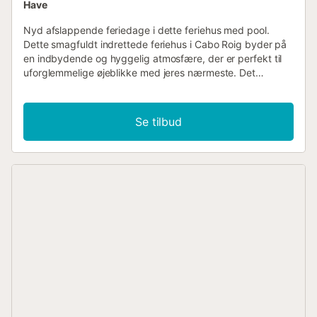
Have
Nyd afslappende feriedage i dette feriehus med pool.
Dette smagfuldt indrettede feriehus i Cabo Roig byder på
en indbydende og hyggelig atmosfære, der er perfekt til
uforglemmelige øjeblikke med jeres nærmeste. Det
komfortable opholdsområde med brændeovn lægger op til
afslapning, mens det veludstyrede køkken og den
rummelige spisestue skaber rammerne for hyggelige
Se tilbud
måltider. Tilbring afslappede stunder på terrasserne, i den
velholdte have eller tag en forfriskende dukkert i
swimmingpoolen – ideelt til solrige dage og lune aftener.
Cabo Roig er kendt for sine idylliske strande og den
charmerende kystpromenade. Tag på gåture med udsigt
over havet, eller udforsk nærliggende golfbaner og
vandsportsaktiviteter. Besøg de lokale markeder,
restauranter og caféer, hvor I kan nyde autentiske
spanske specialiteter. For kulturelle oplevelser er Torrevieja
og Orihuela, begge en kort køretur væk, oplagte
destinationer, der tilbyder spændende seværdigheder og
autentisk atmosfære....