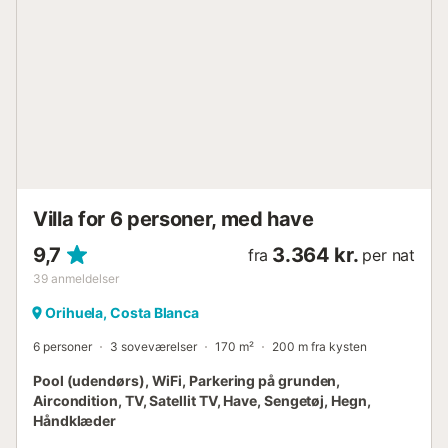
er ikke tilladt. Der er elevator i bygningen. Adgang til det
private solarium er tilgængelig efter anmodning mod et
tillægsgebyr. Minimumsalderen for gæsten, der foretager
reservationen, er 25 år....
Villa for 6 personer, med have
9,7
3.364 kr.
fra
per nat
39
anmeldelser
Orihuela, Costa Blanca
6 personer
3 soveværelser
170 m²
200 m fra kysten
Pool (udendørs), WiFi, Parkering på grunden,
Aircondition, TV, Satellit TV, Have, Sengetøj, Hegn,
Håndklæder