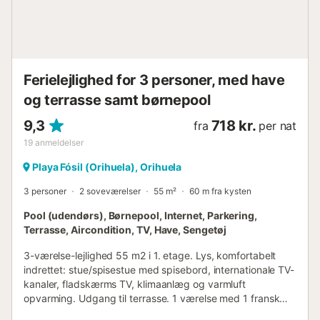
isoleringen på denne ejendom. Denne ejendom har et
bekvemt selv-indtjekningssystem....
Ferielejlighed for 3 personer, med have
og terrasse samt børnepool
9,3
718 kr.
fra
per nat
19
anmeldelser
Playa Fósil (Orihuela), Orihuela
3 personer
2 soveværelser
55 m²
60 m fra kysten
Pool (udendørs), Børnepool, Internet, Parkering,
Terrasse, Aircondition, TV, Have, Sengetøj
3-værelse-lejlighed 55 m2 i 1. etage. Lys, komfortabelt
indrettet: stue/spisestue med spisebord, internationale TV-
kanaler, fladskærms TV, klimaanlæg og varmluft
opvarming. Udgang til terrasse. 1 værelse med 1 fransk
seng (150 cm, længde 190 cm). 1 værelse med 1 seng (90