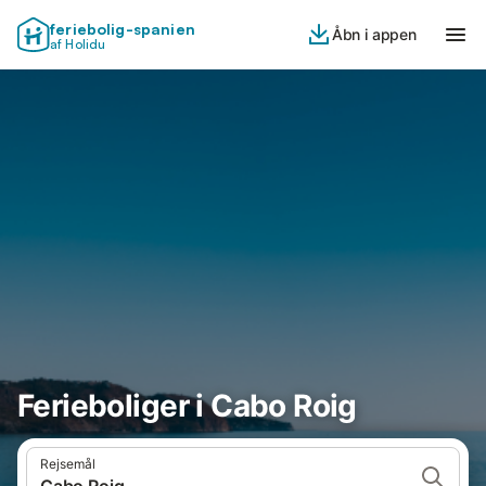
feriebolig-spanien
Åbn i appen
af Holidu
Ferieboliger i Cabo Roig
Rejsemål