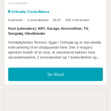
2
anmeldelser
Orihuela, Costa Blanca
6 personer
2 soveværelser
65 m²
400 m fra kysten
Pool (udendørs), WiFi, Garage, Aircondition, TV,
Sengetøj, Håndklæder
Ferielejligheden 'Romero' ligger i Orihuela og er den ideelle
indkvartering til en afslappende ferie. Den 3-etagers
ejendom består af en stue, et veludstyret køkken med
opvaskemaskine, 2 soveværelser og 1 badeværelse og
kan derfor rumme 4 personer. Yderligere faciliteter
omfatter Wi-Fi, et tv, aircondition samt en vaskemaskine.
Ferielejligheden har et privat udendørsområde med en
Se tilbud
altan. Ejendommen har adgang til et fælles
udendørsområde, som omfatter en pool og en overdækket
terrasse. Ejendommen har ét soveværelse med
dobbeltseng, et andet soveværelse med to enkeltsenge
og en sovesofa i stuen, der kan rumme enten én voksen
eller to børn. Der er en parkeringsplads tilgængelig i en
garage. Kæledyr, rygning og afholdelse af arrangementer