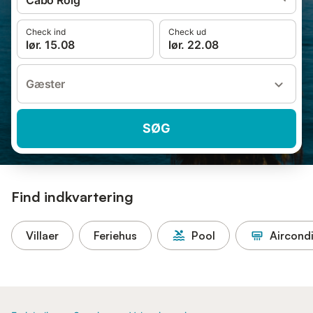
Cabo Roig
Check ind
Check ud
lør. 15.08
lør. 22.08
Gæster
SØG
Find indkvartering
Villaer
Feriehus
Pool
Aircondi