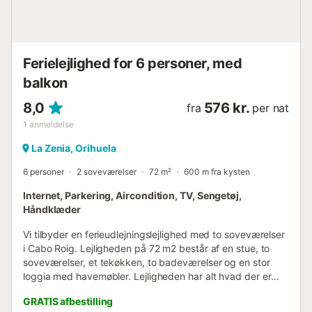
Ferielejlighed for 6 personer, med
balkon
8,0
576 kr.
fra
per nat
1
anmeldelse
La Zenia, Orihuela
6 personer
2 soveværelser
72 m²
600 m fra kysten
Internet, Parkering, Aircondition, TV, Sengetøj,
Håndklæder
Vi tilbyder en ferieudlejningslejlighed med to soveværelser
i Cabo Roig. Lejligheden på 72 m2 består af en stue, to
soveværelser, et tekøkken, to badeværelser og en stor
loggia med havemøbler. Lejligheden har alt hvad der er
nødvendigt for liv og rekreation: møbler,
GRATIS afbestilling
husholdningsapparater, service, sengelinned og