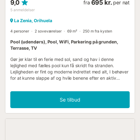
9,0
695 kr.
fra
per nat
5
anmeldelser
La Zenia, Orihuela
4 personer
2 soveværelser
69 m²
250 m fra kysten
Pool (udendørs), Pool, WiFi, Parkering på grunden,
Terrasse, TV
Gør jer klar til en ferie med sol, sand og hav i denne
lejlighed med fælles pool kun få skridt fra stranden.
Lejligheden er fint og moderne indrettet med alt, I behøver
for at kunne slappe af og hvile benene efter en aktiv
feriedag. Smæk blot fødderne op i sofaen eller find jer til
rette i aftensolen på altanen. Om morgenen kan I starte ud
med en solid morgenmad, inden I dypper jer i poolen eller
Se tilbud
trasker til stranden. Cabo Roig ligger i den sydlige del af
Costa Blanca og er kendt for sine fine sandstrande,
luksuriøse villaer og enestående promenader og udsigter
fra Cabo til Middelhavskysten. På jeres spadsereture vil I
støde på et bredt udvalg af gode restauranter for enhver
smag. Cabo Roig er særligt kendt for "The Strip", som er