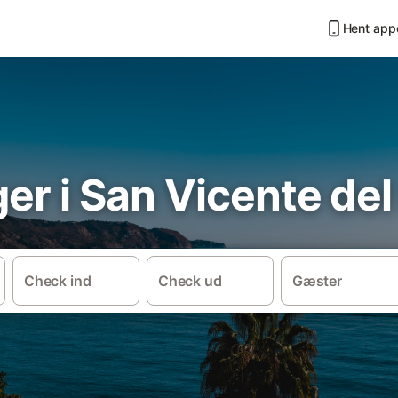
Hent app
ger i San Vicente de
Check ind
Check ud
Gæster