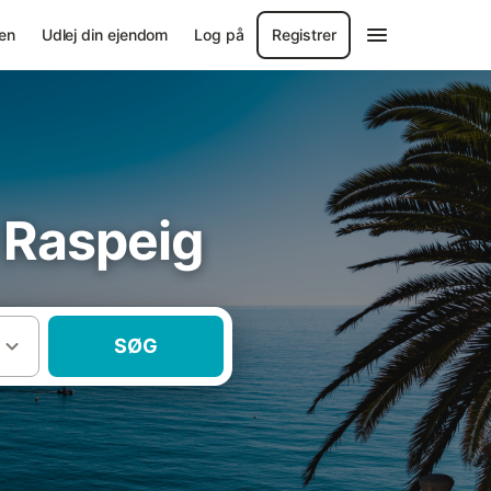
en
Udlej din ejendom
Log på
Registrer
l Raspeig
SØG