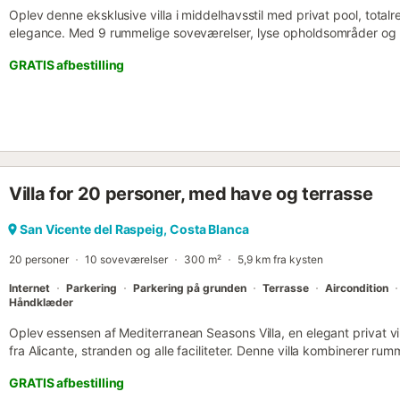
Oplev denne eksklusive villa i middelhavsstil med privat pool, total
elegance. Med 9 rummelige soveværelser, lyse opholdsområder og
perfekte ferieoase for familier og grupper. Nyd privatliv, stil og uf
GRATIS afbestilling
minutter fra kysten....
Villa for 20 personer, med have og terrasse
San Vicente del Raspeig, Costa Blanca
20 personer
10 soveværelser
300 m²
5,9 km fra kysten
Internet
Parkering
Parkering på grunden
Terrasse
Aircondition
Håndklæder
Oplev essensen af Mediterranean Seasons Villa, en elegant privat vi
fra Alicante, stranden og alle faciliteter. Denne villa kombinerer rum
spektakulære udendørsområder. Den har en privat pool, jacuzzi, stor
GRATIS afbestilling
grill og forskellige områder designet til at nyde sammen med familie 