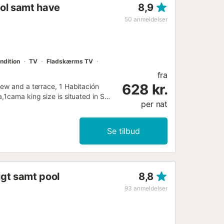
ool samt have
8,9
50
anmeldelser
ndition
TV
Fladskærms TV
fra
628 kr.
iew and a terrace, 1 Habitación
,1cama king size is situated in San
per nat
Se tilbud
igt samt pool
8,8
93
anmeldelser