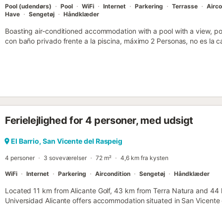
Pool (udendørs)
Pool
WiFi
Internet
Parkering
Terrasse
Airco
Have
Sengetøj
Håndklæder
Boasting air-conditioned accommodation with a pool with a view, po
con baño privado frente a la piscina, máximo 2 Personas, no es la c
Vicente del Raspeig....
Ferielejlighed for 4 personer, med udsigt
El Barrio, San Vicente del Raspeig
4 personer
3 soveværelser
72 m²
4,6 km fra kysten
WiFi
Internet
Parkering
Aircondition
Sengetøj
Håndklæder
Located 11 km from Alicante Golf, 43 km from Terra Natura and 44
Universidad Alicante offers accommodation situated in San Vicente d