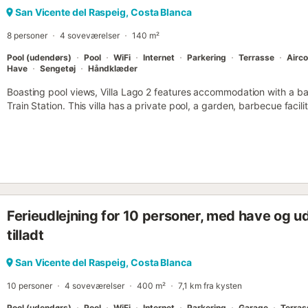
San Vicente del Raspeig, Costa Blanca
8 personer
4 soveværelser
140 m²
Pool (udendørs)
Pool
WiFi
Internet
Parkering
Terrasse
Airco
Have
Sengetøj
Håndklæder
Boasting pool views, Villa Lago 2 features accommodation with a ba
Train Station. This villa has a private pool, a garden, barbecue facili
parking....
Ferieudlejning for 10 personer, med have og u
tilladt
San Vicente del Raspeig, Costa Blanca
10 personer
4 soveværelser
400 m²
7,1 km fra kysten
Pool (udendørs)
Pool
WiFi
Internet
Parkering
Garage
Terras