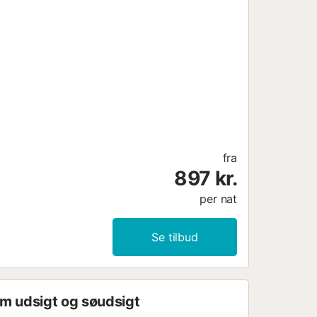
fra
897 kr.
per nat
Se tilbud
om udsigt og søudsigt