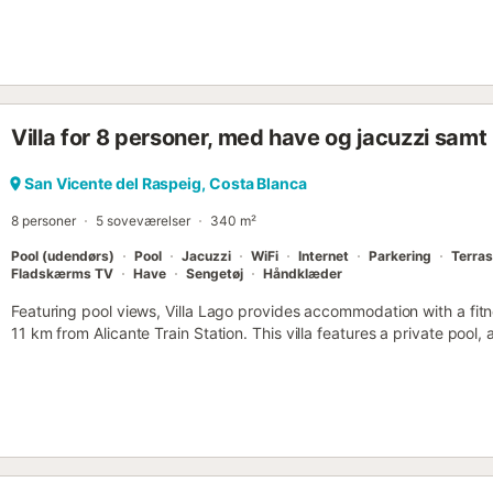
en varm og moderne atmosfære med kvalitetsmøbler, neutrale farver o
Villaen har 7 soveværelser, 4 badeværelser, 1 toilet, en stor åben s
fuldt udstyret køkken. Det er det ideelle sted at koble af, fejre særli
under middelhavssolen....
Villa for 8 personer, med have og jacuzzi samt
San Vicente del Raspeig, Costa Blanca
8 personer
5 soveværelser
340 m²
Pool (udendørs)
Pool
Jacuzzi
WiFi
Internet
Parkering
Terra
Fladskærms TV
Have
Sengetøj
Håndklæder
Featuring pool views, Villa Lago provides accommodation with a fit
11 km from Alicante Train Station. This villa features a private pool, 
WiFi and free private parking....