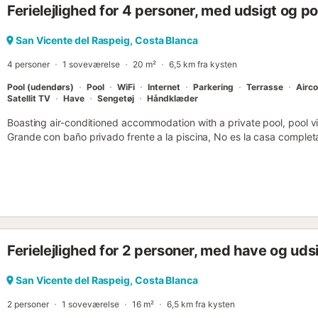
Ferielejlighed for 4 personer, med udsigt og p
San Vicente del Raspeig, Costa Blanca
4 personer
1 soveværelse
20 m²
6,5 km fra kysten
Pool (udendørs)
Pool
WiFi
Internet
Parkering
Terrasse
Airco
Satellit TV
Have
Sengetøj
Håndklæder
Boasting air-conditioned accommodation with a private pool, pool v
Grande con baño privado frente a la piscina, No es la casa completa
Vicente del Raspeig....
Ferielejlighed for 2 personer, med have og uds
San Vicente del Raspeig, Costa Blanca
2 personer
1 soveværelse
16 m²
6,5 km fra kysten