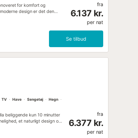
fra
renoveret for komfort og
6.137 kr.
 moderne design er det den
orglemmelige øjeblikke kun 25
per nat
Se tilbud
TV
Have
Sengetøj
Hegn
fra
lla beliggende kun 10 minutter
6.377 kr.
melighed, et naturligt design og
e haver, et chill-out område,
per nat
eller venner. Indenfor finder du