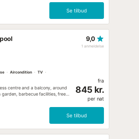
g naturligt lys i alle rum.
tue, en designspisestue og et
Se tilbud
ge øjeblikke eller blot slappe af
 pool
9,0
1
anmeldelse
sse
Aircondition
TV
fra
845 kr.
ness centre and a balcony, around
a garden, barbecue facilities, free
per nat
Se tilbud