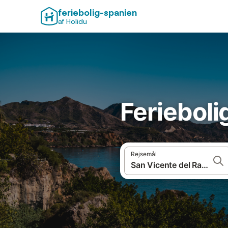
feriebolig-spanien
af Holidu
Ferieboli
Rejsemål