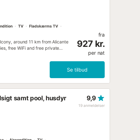
ndition
TV
Fladskærms TV
fra
927 kr.
lcony, around 11 km from Alicante
ties, free WiFi and free private
per nat
Se tilbud
dsigt samt pool, husdyr
9,9
19
anmeldelser
se
Aircondition
TV