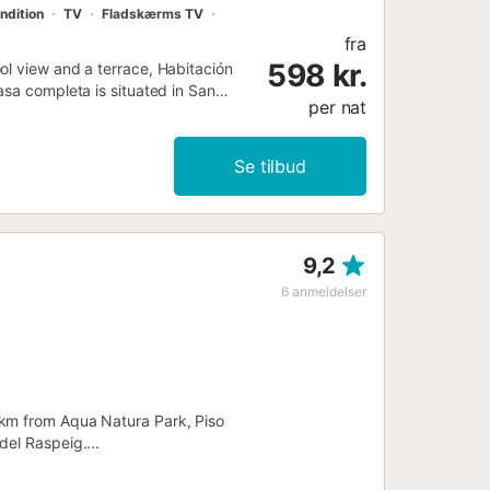
ndition
TV
Fladskærms TV
fra
598 kr.
ol view and a terrace, Habitación
asa completa is situated in San
per nat
Se tilbud
9,2
6
anmeldelser
 km from Aqua Natura Park, Piso
el Raspeig....