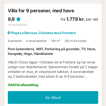
parkeringsplads Yderligere oplysninger nærmeste by
inden for 4 kilometer fra villaen nærmeste strand: La
Villa for 9 personer, med have
Barrosa (inden for 12 kilometer fra vill...
9,8
1.779 kr.
fra
per nat
19
anmeldelser
Playa La Barrosa, Chiclana de la Frontera
9 personer
4 soveværelser
150 m²
350 m fra kysten
Pool (udendørs), WiFi, Parkering på grunden, TV, Have,
Sengetøj, Hegn, Håndklæder
Villa El Chozo ligger i Chiclana de la Frontera og har smuk
udsigt over Atlanterhavet. Ejendommen fordelt på 2 etager
omfatter en stue, et veludstyret køkken, 4 soveværelser
og 2 badeværelser, med plads til op til 9 personer.
Yderligere faciliteter inkluderer højhastigheds-Wi-Fi (egnet
GRATIS afbestilling
til videoopkald) med et dedikeret arbejdsområde til
fjernarbejde, et smart-tv med streamingtjenester, en
ventilator på hvert værelse samt en vaskemaskine. Der er
Se tilbud
også en barneseng og en høj stol. Denne rummelige villa
har et privat udendørsområde med swimmingpool, have,