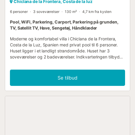
Chiclana de la Frontera, Costa de la luz
6 personer
3 soveværelser
130 m²
4,7 km fra kysten
Pool, WiFi, Parkering, Carport, Parkering på grunden,
TV, Satellit TV, Have, Sengetøj, Håndklæder
Moderne og komfortabel villa i Chiclana de la Frontera,
Costa de la Luz, Spanien med privat pool til 6 personer.
Huset ligger i et landligt strandområde. Huset har 3
soveværelser og 2 badeværelser. Indkvarteringen tilbyder
en græsplænehave med træer. Nærheden til
sportsaktiviteter, seværdigheder og kultur gør dette til en
fin villa at tilbringe ferien i Spanien med familie eller venner
Se tilbud
og endda dine kæledyr. Villaens indre stue med fjernsyn
spisestue 3 soveværelser og 2 badeværelser
satellitantenne, kabel-tv (spansk og tysk tv + Amazon Fire
stick) vaskerum med vaskemaskine og tørretumbler
Terrassen kan kun tilgås udefra. Køkken åbent køkken
med el-kogeplade, el-ovn, mikroovn, opvaskemaskine,
køleskab-fryser, kaffemaskine, elkedel og toaster
Soveværelser og badeværelser soveværelse med
queensize seng (målende 200 x 160cm), ventilator og en-