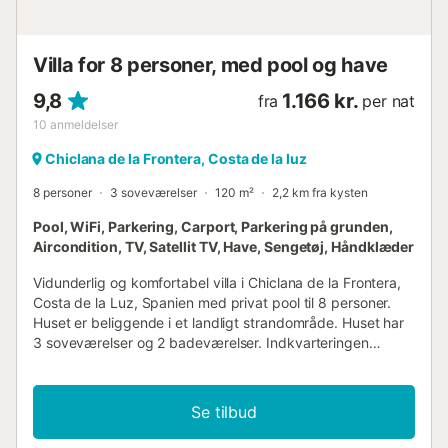
Villa for 8 personer, med pool og have
9,8
1.166 kr.
fra
per nat
10
anmeldelser
Chiclana de la Frontera, Costa de la luz
8 personer
3 soveværelser
120 m²
2,2 km fra kysten
Pool, WiFi, Parkering, Carport, Parkering på grunden,
Aircondition, TV, Satellit TV, Have, Sengetøj, Håndklæder
Vidunderlig og komfortabel villa i Chiclana de la Frontera,
Costa de la Luz, Spanien med privat pool til 8 personer.
Huset er beliggende i et landligt strandområde. Huset har
3 soveværelser og 2 badeværelser. Indkvarteringen
tilbyder en græsplænehave med træer. Nærheden til
indkøbsmuligheder, sportsaktiviteter, udgangssteder,
seværdigheder og kultur gør dette til en dejlig villa at
Se tilbud
tilbringe ferien i Spanien med familie eller venner.
Indvendigt i villaen stue/spisestue med aircondition,