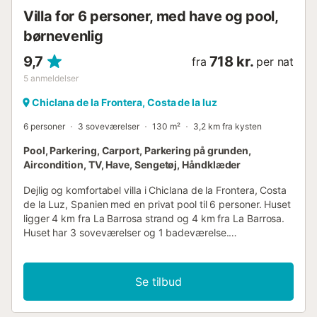
Bemærk venligst, at den nederste del af huset ...
Villa for 6 personer, med have og pool,
børnevenlig
9,7
718 kr.
fra
per nat
5
anmeldelser
Chiclana de la Frontera, Costa de la luz
6 personer
3 soveværelser
130 m²
3,2 km fra kysten
Pool, Parkering, Carport, Parkering på grunden,
Aircondition, TV, Have, Sengetøj, Håndklæder
Dejlig og komfortabel villa i Chiclana de la Frontera, Costa
de la Luz, Spanien med en privat pool til 6 personer. Huset
ligger 4 km fra La Barrosa strand og 4 km fra La Barrosa.
Huset har 3 soveværelser og 1 badeværelse.
Indkvarteringen tilbyder en græsklædt have med træer.
Nærheden til stranden, sportsaktiviteter,
underholdningsfaciliteter, steder at gå ud, seværdigheder
Se tilbud
og kultur gør dette til en fin villa at tilbringe ferien i Spanien
sammen med familie eller venner. Indvendig i villaen stue