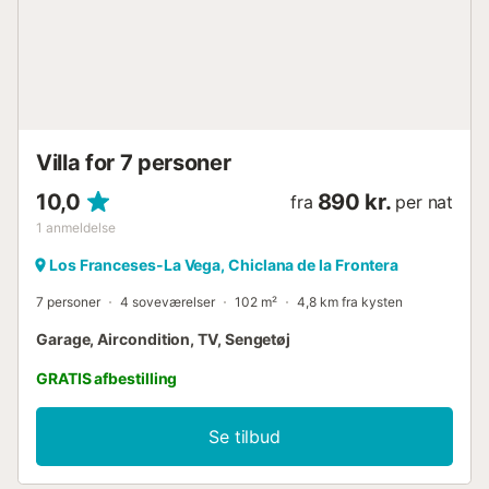
brødrister Soveværelser og badeværelser i hovedboligen
soveværelse med aircondition med queen size seng
(målende 190 x 150 cm) og eget badeværelse 2
soveværelser med aircondition, hver med 2 enkeltsenge
(målende 200 x 90 cm) eget badeværelse med
badekar/brusekombination, bidet og toilet badeværelse
med badekar/brusekombination, bidet og toilet
Villa for 7 personer
badeværelse med bruser, bidet og toilet Indvendig i
havehuset...
10,0
890 kr.
fra
per nat
1
anmeldelse
Los Franceses-La Vega, Chiclana de la Frontera
7 personer
4 soveværelser
102 m²
4,8 km fra kysten
Garage, Aircondition, TV, Sengetøj
GRATIS afbestilling
Se tilbud