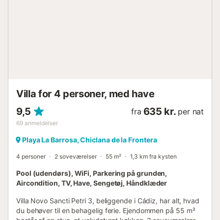
kaffemaskine, elkedel og brødrister Soveværelser og
badeværelser soveværelse med aircondition, kingsize
seng, blæser og eget badeværelse soveværelse med 2
enkeltsenge, 2 køjesenge og blæser soveværelse med
aircondition, kingsize seng og blæser soveværelse med 2
enkeltsenge og blæser eget badeværelse med håndvask,
bruser og toilet badeværelse med håndvask, bad/bruser
kombination og toilet badeværelse med håndvask, bruser
og toilet Udvendig i villaen indhegnet grund privat pool
Villa for 4 personer, med have
måler 8m x 4m og 2.1m dyb græsplænehave med træer
og havemøbl...
9,5
635 kr.
fra
per nat
69
anmeldelser
Playa La Barrosa, Chiclana de la Frontera
4 personer
2 soveværelser
55 m²
1,3 km fra kysten
Pool (udendørs), WiFi, Parkering på grunden,
Aircondition, TV, Have, Sengetøj, Håndklæder
Villa Novo Sancti Petri 3, beliggende i Cádiz, har alt, hvad
du behøver til en behagelig ferie. Ejendommen på 55 m²