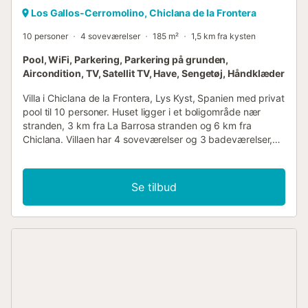
Los Gallos-Cerromolino, Chiclana de la Frontera
10 personer
4 soveværelser
185 m²
1,5 km fra kysten
Pool, WiFi, Parkering, Parkering på grunden,
Aircondition, TV, Satellit TV, Have, Sengetøj, Håndklæder
Villa i Chiclana de la Frontera, Lys Kyst, Spanien med privat
pool til 10 personer. Huset ligger i et boligområde nær
stranden, 3 km fra La Barrosa stranden og 6 km fra
Chiclana. Villaen har 4 soveværelser og 3 badeværelser,
fordelt over 2 etager. Indkvarteringen tilbyder en
græsplænehave med træer. Den nærhed til stranden,
butikker, sportsaktiviteter, underholdningsmuligheder,
Se tilbud
steder at gå ud, seværdigheder og kultur gør dette til en
fremragende villa at tilbringe din ferie i Spanien med
familie eller venner. Indvendig i villaen 2 etagers villa stue
med fjernsyn, DVD-afspiller og hi-fi spisestue pejs i stuen
(brænde) 4 soveværelser og 3 badeværelser
satellitantennne (spansk, engelsk, tysk og fransk)
vaskemaskine i køkkenet Hovedetagen er kun tilgængelig
udefra. Køkken køkken med gasblus, elektrisk ovn,
mikroovn, opvaskemaskine, køleskab-fryser,