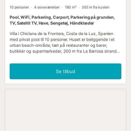
10 personer
4 soveværelser
180 m²
350 m fra kysten
Pool, WiFi, Parkering, Carport, Parkering på grunden,
TV, Satellit TV, Have, Sengetøj, Håndklæder
Villa i Chiclana de la Frontera, Costa de la Luz, Spanien
med privat pool til 10 personer. Huset er beliggende i et
urban beach-område, tæt på restauranter og barer,
butikker og supermarkeder, 200 m fra La Barrosa strand
og 10 km fra Chiclana. Huset har 4 soveværelser og 3
badeværelser. Indkvarteringen tilbyder en
græsplænehave med træer. Nærheden til stranden,
Se tilbud
shoppingmuligheder, sportsaktiviteter,
underholdningsfaciliteter, steder at gå ud, seværdigheder
og kultur gør dette til en fremragende villa at tilbringe dine
ferier i Spanien med familie eller venner. Indvendig af
villaen stue med fjernsyn og DVD-afspiller 4 soveværelser
og 3 badeværelser satellitantenne (spansk og engelsk)
vaskerum med vaskemaskine Hovedetagen er kun
tilgængelig udefra. Køkken køkken med induktionskomfur,
elektrisk ovn, mikroovn, opvaskemaskine, køleskab, fryser,
kaffemaskine, elkedel og brødrister Soveværelser og