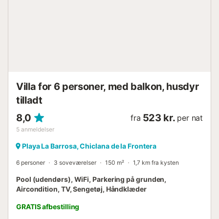
suite badeværelse soveværelse med dobbeltseng
(målende 200 x 140cm) og ventilator soveværelse med 2
enkeltsenge (målende 200 x 90cm) og ventilator en-suite
badeværelse med håndvask og bruser badeværelse med
håndvask, bad/bruser kombination og toilet Villaens ydre
aflukket grund privat pool måler 7m x 4m græsplænehave
med træer og havemøbler med solstole dækket terrasse
grill udendørs bruser udendørs siddeplads og udendørs
spiseplads 2 private lukkede parkeringspladser Mere
Villa for 6 personer, med balkon, husdyr
information nærmeste by: Chiclana de la Frontera (inden
for 7 kilometer...
tilladt
8,0
523 kr.
fra
per nat
5
anmeldelser
Playa La Barrosa, Chiclana de la Frontera
6 personer
3 soveværelser
150 m²
1,7 km fra kysten
Pool (udendørs), WiFi, Parkering på grunden,
Aircondition, TV, Sengetøj, Håndklæder
GRATIS afbestilling