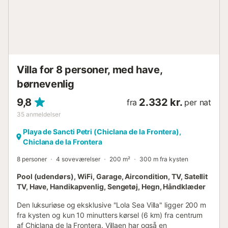
strygejern og strygebræt til rådighed for din
bekvemmelighed. Hvis du rejser med en baby, kan vi stille
en barneseng og en højstol til rådighed. Chiclana de la
Frontera er den perfekte destination for dem, der søger
sol, hav og kultur. Kun få minutter fra den smukke La
Barrosa Strand kan du nyde en afslappende dag ved
havet eller dyrke vandsport. I dens historisk...
Villa for 8 personer, med have,
børnevenlig
9,8
2.332 kr.
fra
per nat
35
anmeldelser
Playa de Sancti Petri (Chiclana de la Frontera),
Chiclana de la Frontera
8 personer
4 soveværelser
200 m²
300 m fra kysten
Pool (udendørs), WiFi, Garage, Aircondition, TV, Satellit
TV, Have, Handikapvenlig, Sengetøj, Hegn, Håndklæder
Den luksuriøse og eksklusive "Lola Sea Villa" ligger 200 m
fra kysten og kun 10 minutters kørsel (6 km) fra centrum
af Chiclana de la Frontera. Villaen har også en