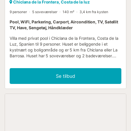
Chiclana de la Frontera, Costa de la luz
9 personer
5 soveværelser
140 m²
3,4 km fra kysten
Pool, WiFi, Parkering, Carport, Aircondition, TV, Satellit
TV, Have, Sengetøj, Håndklæder
Villa med privat pool i Chiclana de la Frontera, Costa de la
Luz, Spanien til 9 personer. Huset er beliggende i et
kystnært og boligområde og er 5 km fra Chiclana eller La
Barrosa. Huset har 5 soveværelser og 2 badeværelser.
Indkvarteringen tilbyder en have med træer. Den
nærliggende strand, sportsaktiviteter,
underholdningsmuligheder, steder at gå ud,
Se tilbud
seværdigheder og kultur gør dette til en ideel villa at
tilbringe ferien i Spanien med familie eller venner.
Indvendig i villaen stue med aircondition, fjernsyn, DVD-
afspiller og hi-fi 5 soveværelser og 2 badeværelser
satellitantenne (spansk, tysk) vaskemaskine i køkkenet
Køkken køkken med elektrisk kogeplade, elektrisk ovn,
mikroovn, opvaskemaskine, køleskab, fryser,
kaffemaskine, elkedel og brødrister Soveværelser og
badeværelser soveværelse med aircondition og king-size