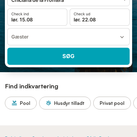
Chiclana de la Frontera
Check ind
Check ud
lør. 15.08
lør. 22.08
Gæster
SØG
Find indkvartering
Pool
Husdyr tilladt
Privat pool