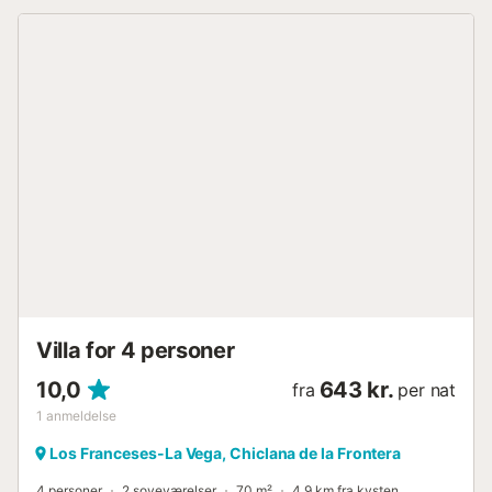
Villa for 4 personer
10,0
643 kr.
fra
per nat
1
anmeldelse
Los Franceses-La Vega, Chiclana de la Frontera
4 personer
2 soveværelser
70 m²
4,9 km fra kysten