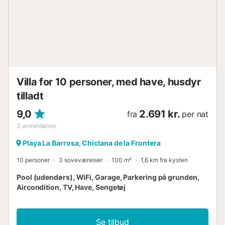
badeværelser soveværelse med 4 køjesenge (målende
190 x 90 cm) 3 soveværelser, hver med 2 enkeltsenge
(målende 190 x 90 cm) 2 badeværelser, hver med
håndvask, bruser, bidet og toilet badeværelse med
håndvask, bruser og toilet Udvendig af villaen stor og
indhegnet grund oval privat pool måler 9 m x 5 m og 2,3 m
dyb græsplænehave med træer og havemøbler med
liggestole dækket terrasse grill udendørs bruser udendørs
Villa for 10 personer, med have, husdyr
siddeområde og udendørs spisestue 4 private indhegnede
parkeringspladser Mere in...
tilladt
9,0
2.691 kr.
fra
per nat
3
anmeldelser
Playa La Barrosa, Chiclana de la Frontera
10 personer
3 soveværelser
100 m²
1,6 km fra kysten
Pool (udendørs), WiFi, Garage, Parkering på grunden,
Aircondition, TV, Have, Sengetøj
Se tilbud