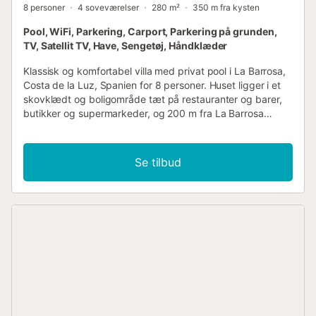
8 personer
4 soveværelser
280 m²
350 m fra kysten
Pool, WiFi, Parkering, Carport, Parkering på grunden,
TV, Satellit TV, Have, Sengetøj, Håndklæder
Klassisk og komfortabel villa med privat pool i La Barrosa,
Costa de la Luz, Spanien for 8 personer. Huset ligger i et
skovklædt og boligområde tæt på restauranter og barer,
butikker og supermarkeder, og 200 m fra La Barrosa
strand. Villaen har 4 soveværelser og 4 badeværelser,
fordelt over hovedboligen og et havehus. Boligen tilbyder
en græsplænehave med træer og en stor pool. Nærheden
Se tilbud
til stranden, indkøbsmuligheder, sportsaktiviteter,
underholdningsfaciliteter, steder at gå ud, seværdigheder
og kultur gør dette til en ideel villa til at tilbringe din ferie i
Spanien med familie eller venner. Indvendig i hovedboligen
i villaen 2-niveau villa stue/spisestue med aircondition og
fjernsyn balkon 3 soveværelser og 3 badeværelser
satellitantennesystem (spansk, Netflix og Amazon Prime)
vaskerum med vaskemaskine Hovedetagen er kun
tilgængelig udefra. Køkken i hovedboligen køkken med
gaskomfur, elektrisk ovn, mikroovn, opvaskemaskine,
køleskab-fryser, kaffemaskine, elkedel, blender og