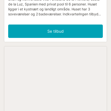
de la Luz, Spanien med privat pool til 6 personer. Huset
ligger i et kystnært og landligt område. Huset har 3
soveværelser og 2 badeværelser. Indkvarteringen tilbyder
en græsplænehave med en stor pool. Nærheden til
shoppingmuligheder, sportsaktiviteter,
underholdningsfaciliteter, natteliv, seværdigheder og kultur
Se tilbud
gør denne villa til et fremragende valg for at tilbringe ferien
i Spanien med familie eller venner. Villaens indre stue med
aircondition og fjernsyn spisestue 3 soveværelser og 2
badeværelser vaskemaskine i køkkenet Køkken køkken
med induktionskogeplade, elektrisk ovn, mikrobølgeovn,
opvaskemaskine, køleskab, fryser, kaffemaskine og
brødrister Soveværelser og badeværelser soveværelse
med aircondition, queen size seng (måler 190 x 150 cm)
og fjernsyn 2 soveværelser med aircondition, hver med 2
enkeltsenge (måler 190 x 90 cm) og fjernsyn badeværelse
med enkelt vask, badekar/dusjkombination, bidet og toilet
badeværelse med enkelt vask, bruser og toilet Villaens
ydre indhegnet grund nyreformet privat pool på 10m x 8m
græsplænehave med havemøbler og solstole overdækket
terrasse grill udendørs bruser udendørs siddeområde og
udendørs spiseområde privat, indhegnet, overdækket