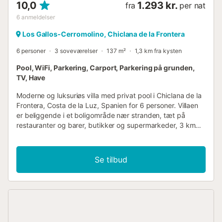
10,0
1.293 kr.
fra
per nat
6
anmeldelser
Los Gallos-Cerromolino, Chiclana de la Frontera
6 personer
3 soveværelser
137 m²
1,3 km fra kysten
Pool, WiFi, Parkering, Carport, Parkering på grunden,
TV, Have
Moderne og luksuriøs villa med privat pool i Chiclana de la
Frontera, Costa de la Luz, Spanien for 6 personer. Villaen
er beliggende i et boligområde nær stranden, tæt på
restauranter og barer, butikker og supermarkeder, 3 km
fra La Barrosa stranden og 3 km fra La Barrosa. Villaen har
3 soveværelser og 2 badeværelser. Indkvarteringen
tilbyder en græsplæne med have og træer. Den
Se tilbud
nærliggende strand, indkøbsmuligheder, sportsaktiviteter,
underholdningsfaciliteter, udgangssteder, seværdigheder
og kultur gør dette til en ideel luksusvilla til at tilbringe din
ferie i Spanien med familie eller venner. Indvendig af denne
luksusvilla stue/spisestue med aircondition og fjernsyn 3
soveværelser og 2 badeværelser vaskemaskine i køkkenet