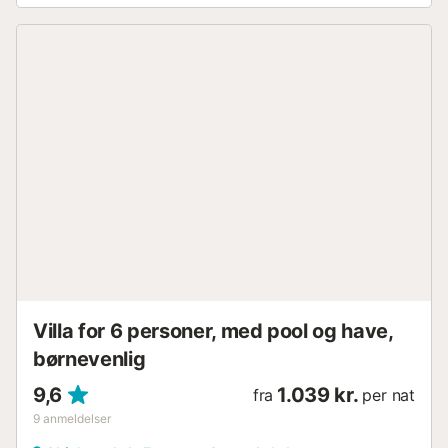
overdækket terrasse, balkon, grill, legeplads og udendørs
bruser. Ejendommen ligger 200 meter fra La Barrosa
Strand og 2 minutters gang fra Sancti Petri Strand. Værten
anbefaler at spise på restauranten Popeye, som ligger 3,5
km fra ejendommen. Der er 4 parkeringspladser
tilgængelige på ejendommen, og gratis parkering på
gaden er også tilgængelig. Kæledyr og rygning er ikke
tilladt inde i huset. Denne ejendom har ingen aircondition.
Denne ejendom har trinløs adgang. Denne ejendom har
energieffektiv belysning....
Villa for 6 personer, med pool og have,
børnevenlig
9,6
1.039 kr.
fra
per nat
9
anmeldelser