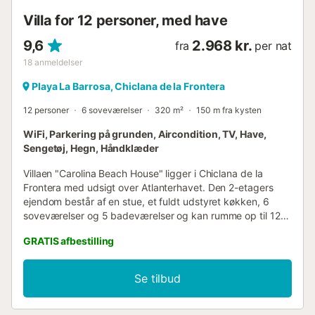
Villa for 12 personer, med have
9,6
2.968 kr.
fra
per nat
18
anmeldelser
Playa La Barrosa, Chiclana de la Frontera
12 personer
6 soveværelser
320 m²
150 m fra kysten
WiFi, Parkering på grunden, Aircondition, TV, Have,
Sengetøj, Hegn, Håndklæder
Villaen "Carolina Beach House" ligger i Chiclana de la
Frontera med udsigt over Atlanterhavet. Den 2-etagers
ejendom består af en stue, et fuldt udstyret køkken, 6
soveværelser og 5 badeværelser og kan rumme op til 12
personer. Faciliteterne på stedet omfatter Wi-Fi, et
GRATIS afbestilling
dedikeret arbejdsområde til hjemmekontor, et smart-tv
med streamingtjenester, aircondition og en vaskemaskine.
En babyseng og en barnestol er også tilgængelig.
Se tilbud
Ejendommen kan prale af et hyggeligt og veludstyret
privat udendørsområde med have, en åben terrasse, en
overdækket terrasse, 2 altaner, en grill og en udendørs