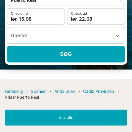
Puerto Real
Check ind
Check ud
lør. 15.08
lør. 22.08
Gæster
SØG
Feriebolig
Spanien
Andalusien
Cádiz Provinsen
Villaer Puerto Real
Vis alle