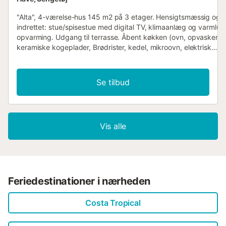
"Alta", 4-værelse-hus 145 m2 på 3 etager. Hensigtsmæssig og
indrettet: stue/spisestue med digital TV, klimaanlæg og varmluft
opvarming. Udgang til terrasse. Åbent køkken (ovn, opvaskema
keramiske kogeplader, Brødrister, kedel, mikroovn, elektrisk
kaffemaskine). Udgang til terrasse. Særskilt toilet. Overetage: 2
værelse, alle værelser med 1 fransk seng (150 cm, længde 190 
brus/WC, klimaanlæg og varmluft opvarming. 2. Overetage: 1 å
Se tilbud
værelse med 1 x 2 køjesenge (90 cm, længde 190 cm), 1 fransk
(140 cm, længde 190 cm), klimaanlæg og varmluft opvarming.
Kogeniche (mikroovn). Brus/WC. 2 terrasser. Havemøbler, liggest
Udsigt over byen. Til benyttelse: vaskemaskine, strygejern my
Vis alle
højstol, barneseng til 3 år, hårtørrer. Internet (trådløs LAN [WLA
gratis). Bemærk venligst: ikke-ryger hus. VUT/GR/14473
ESFCTU0000180160005050240000000000000000VUT/GR/14
Feriedestinationer i nærheden
Costa Tropical