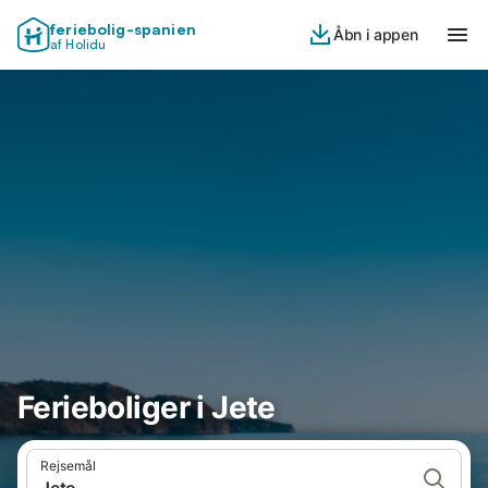
feriebolig-spanien
Åbn i appen
af Holidu
Ferieboliger i Jete
Rejsemål