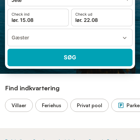
Jete
Check ind
Check ud
lør. 15.08
lør. 22.08
Gæster
SØG
Find indkvartering
Villaer
Feriehus
Privat pool
Parke