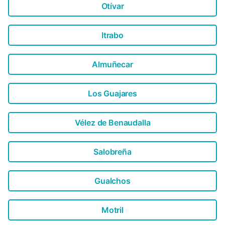
Otívar
Itrabo
Almuñecar
Los Guajares
Vélez de Benaudalla
Salobreña
Gualchos
Motril