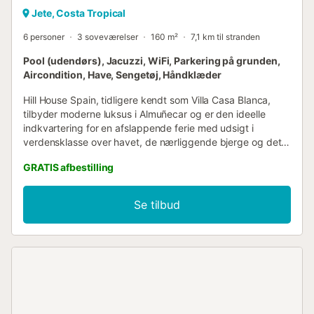
Jete, Costa Tropical
6 personer
3 soveværelser
160 m²
7,1 km til stranden
Pool (udendørs), Jacuzzi, WiFi, Parkering på grunden,
Aircondition, Have, Sengetøj, Håndklæder
Hill House Spain, tidligere kendt som Villa Casa Blanca,
tilbyder moderne luksus i Almuñecar og er den ideelle
indkvartering for en afslappende ferie med udsigt i
verdensklasse over havet, de nærliggende bjerge og det
kuperede landbrugsland. Det nyrenoverede interiør er
GRATIS afbestilling
designet til at fremme afslapning fra det øjeblik, du
ankommer. Højdepunktet ved denne indkvartering er det
private udendørsområde med en infinity-pool (åben året
Se tilbud
rundt), et jacuzzi, en have, havemøbler, en åben terrasse,
en overdækket terrasse, en grill og en udendørs bruser.
Den nærmeste restaurant ligger 2,09 km derfra, den
nærmeste bar ligger 1,78 km derfra, og det nærmeste
supermarked ligger 1,71 km derfra. Stranden ved Pozuelo
ligger 11,21 km fra ejendommen. Gratis parkering er
tilgængelig på ejendommen. Ejendommen har en trinløs
indvendig adgang. Rygning er ikke tilladt. Der er et