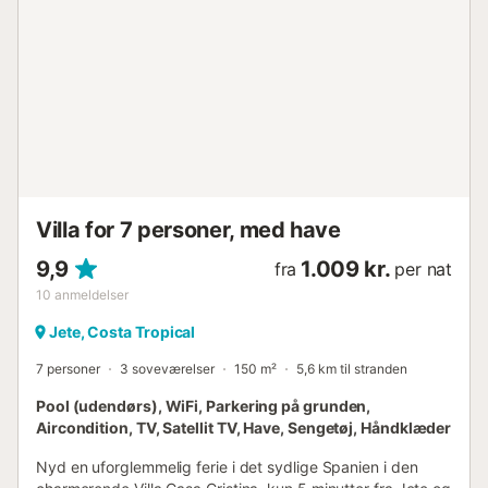
integreret alarmsystem med GPS og tre udvendige
kameraer, der alle peger mod forsiden af huset – et ved
hovedindgangen og indkørslen, og to på siderne af huset.
Ingen områder af hjemmet, der ville betragtes som private,
er dækket af kameraerne, og der er ingen indvendige
kameraer....
Villa for 7 personer, med have
9,9
1.009 kr.
fra
per nat
10
anmeldelser
Jete, Costa Tropical
7 personer
3 soveværelser
150 m²
5,6 km til stranden
Pool (udendørs), WiFi, Parkering på grunden,
Aircondition, TV, Satellit TV, Have, Sengetøj, Håndklæder
Nyd en uforglemmelig ferie i det sydlige Spanien i den