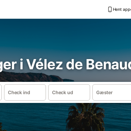
Hent app
ger i Vélez de Benau
Check ind
Check ud
Gæster