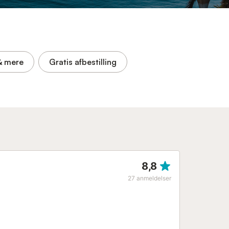
& mere
Gratis afbestilling
8,8
27
anmeldelser