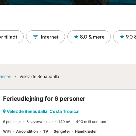
r tilladt
Internet
8,0
& mere
9,0
vinsen
Vélez de Benaudalla
Ferieudlejning for 6 personer
Vélez de Benaudalla, Costa Tropical
6 personer
3 soveværelser
140 m²
400 m til centrum
WiFi
Aircondition
TV
Sengetøj
Håndklæder