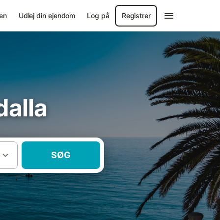
en
Udlej din ejendom
Log på
Registrer
dalla
SØG