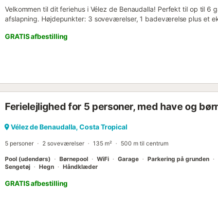
Velkommen til dit feriehus i Vélez de Benaudalla! Perfekt til op til 6 
afslapning. Højdepunkter: 3 soveværelser, 1 badeværelse plus et ek
køkken med opvaskemaskine. Stue med TV og bordfodbold for under
GRATIS afbestilling
dedikeret arbejdsområde. Aircondition i 2 soveværelser og i stue-spis
Vaskemaskine. Privat terrasse med bord, stole og gasgrill til min
og barnestol til rådighed for de små. Ekstra ting du vil elske: Grat
til elbiler. Bøger og lokale anbefalinger. Kæledyr er velkomne! Perf
kørsel væk, Granada 30 minutters kørsel væk. Bjerg- og vandsports
Slap af, slap af og nyd hvert øjeblik fra det øjeblik du ankommer....
Ferielejlighed for 5 personer, med have og bø
Vélez de Benaudalla, Costa Tropical
5 personer
2 soveværelser
135 m²
500 m til centrum
Pool (udendørs)
Børnepool
WiFi
Garage
Parkering på grunden
Sengetøj
Hegn
Håndklæder
GRATIS afbestilling