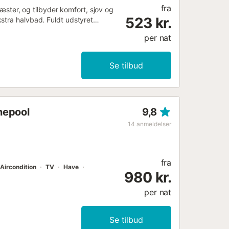
fra
gæster, og tilbyder komfort, sjov og
523 kr.
stra halvbad. Fuldt udstyret
holdning. Hurtig Wi-Fi og et
per nat
estuen. Ventilatorer i alle rum.
deværdige eftermiddage. Barneseng
is parkering i nærheden. Ladestander
Se tilbud
ekt beliggenhed: Strand 15 minutters
aktiviteter inden for rækkevidde.
rnepool
9,8
14
anmeldelser
fra
Aircondition
TV
Have
980 kr.
per nat
Se tilbud