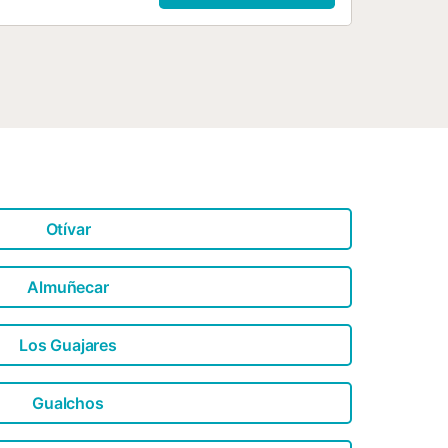
Otívar
Almuñecar
Los Guajares
Gualchos