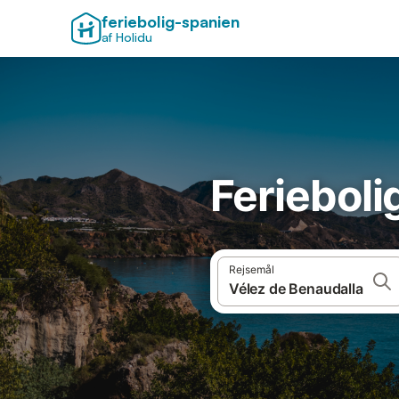
feriebolig-spanien
af Holidu
Ferieboli
Rejsemål