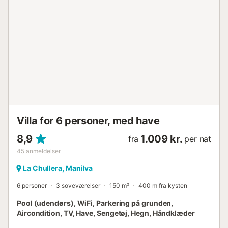
for at udforske de charmerende omgivelser. I kort afstand
kan du opdage perler som Estepona med sit livlige
historiske centrum eller Casares, en malerisk hvid landsby
med spektakulær udsigt. Du vil også være tæt på
Marbella, kendt for sin luksus, og Puerto de la Duquesa,
hvor du kan nyde restauranter og aktiviteter ved havet.
Kom og nyd roen, komforten og skønheden på Costa del
Sol fra dette unikke tilflugtssted i Small Oasis, Manilva. Din
perfekte ferie venter! 🔑 Nøglerne udleveres på vores
kontor, beliggende i Puerto de la Duquesa i Manilva. Der
opkræves et depositum for denne lejlighed. Beløbet
angives før bekræftelse af reservationen og betal...
Villa for 6 personer, med have
8,9
1.009 kr.
fra
per nat
45
anmeldelser
La Chullera, Manilva
6 personer
3 soveværelser
150 m²
400 m fra kysten
Pool (udendørs), WiFi, Parkering på grunden,
Aircondition, TV, Have, Sengetøj, Hegn, Håndklæder