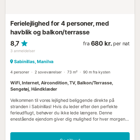
lys....
Ferielejlighed for 4 personer, med
havblik og balkon/terrasse
8,7
680 kr.
fra
per nat
3
anmeldelser
Sabinillas, Manilva
4 personer
2 soveværelser
73 m²
90 m fra kysten
WiFi, Internet, Aircondition, TV, Balkon/Terrasse,
Sengetøj, Håndklæder
Velkommen til vores lejlighed beliggende direkte på
stranden i Sabinillas! Hvis du leder efter den perfekte
ferieudflugt, behøver du ikke lede længere. Denne
enestående ejendom giver dig mulighed for hver morgen
at se en betagende udsigt over havet og Sabinillas-
stranden, kun få skridt væk. Fordyb dig i havets ro og slap
af, mens du nyder et paradisisk miljø. Nyd en rummelig og