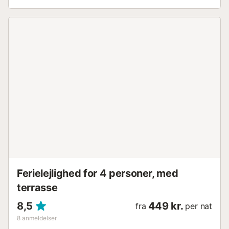
et glas vin, eller stream en film. Jeres glasinddækkede
terrasse er det ideelle sted at starte dagen med
morgenmad i den opgående sol. Følg livet på stranden, og
glæd jer til en afslappende dag ved havet. Tag
håndklædet over skulderen, fyld køletasken, og hop efter
få skridt ud i Middelhavets turkisblå vand. Besøg det
historiske Castillo de la Duquesa, gå på opdagelse i de
charmerende gader i Estepona, eller tag på udflugt til den
imponerende by Ronda. Nyd tapas på en hyggelig
restaurant, og lad jer fortrylle af den andalusiske livsstil....
Ferielejlighed for 4 personer, med
terrasse
8,5
449 kr.
fra
per nat
8
anmeldelser