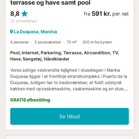
terrasse og have samt pool
8,8
591 kr.
fra
per nat
23
anmeldelser
La Duquesa, Manilva
4 personer
2 soveværelser
70 m²
200 m fra kysten
Pool, Internet, Parkering, Terrasse, Aircondition, TV,
Have, Sengetøj, Håndklæder
Vores solrige vestvendte lejlighed i stueetagen i Marina
Duquesa ligger i et frontlinje strandkompleks i Puerto de la
Duquesa, boligen har to badeværelser, et fuldt udstyret
køkken med opvaskemaskine, vaskemaskine og en stue,
der åbner ud til en solrig terrasse med udsigt over pools og
GRATIS afbestilling
havet. Der er direkte adgang fra terrassen til
swimmingpools, aircondition, privat WIFI, underjordisk
parkering med tildelt plads, direkte adgang til stranden, 24
Se tilbud
timers sikkerhed, et fitnesscenter, haver, fire
swimmingpools, 2 paddle-tennisbaner, og det er kun et
minuts gang til havnen med dens mange barer og
restauranter....