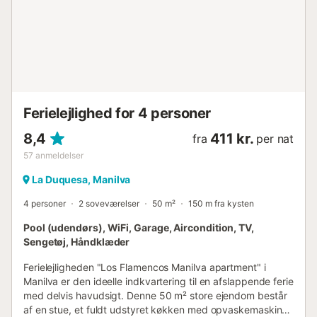
Ferielejlighed for 4 personer
8,4
411 kr.
fra
per nat
57
anmeldelser
La Duquesa, Manilva
4 personer
2 soveværelser
50 m²
150 m fra kysten
Pool (udendørs), WiFi, Garage, Aircondition, TV,
Sengetøj, Håndklæder
Ferielejligheden "Los Flamencos Manilva apartment" i
Manilva er den ideelle indkvartering til en afslappende ferie
med delvis havudsigt. Denne 50 m² store ejendom består
af en stue, et fuldt udstyret køkken med opvaskemaskine,