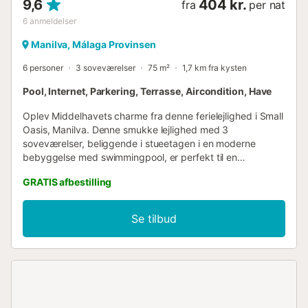
9,6
404 kr.
fra
per nat
6
anmeldelser
Manilva, Málaga Provinsen
6 personer
3 soveværelser
75 m²
1,7 km fra kysten
Pool, Internet, Parkering, Terrasse, Aircondition, Have
Oplev Middelhavets charme fra denne ferielejlighed i Small
Oasis, Manilva. Denne smukke lejlighed med 3
soveværelser, beliggende i stueetagen i en moderne
bebyggelse med swimmingpool, er perfekt til en
afslappende ferie. Boligen har plads til 6 personer og alle
GRATIS afbestilling
de nødvendige faciliteter for at gøre dit ophold
uforglemmeligt. Faciliteter: Et komplet badeværelse med
badekar og toilet, og et andet lille badeværelse med
Se tilbud
håndvask og toilet (+ vaskemaskine). Fuldt udstyret
køkken og WiFi-forbindelse, så du føler dig hjemme. En
swimmingpool med en imponerende udsigt over havet og
bebyggelsens haver. Ideel beliggenhed: Lejligheden ligger
strategisk placeret kun få minutter fra havet og
internationale golfbaner, og er det perfekte udgangspunkt