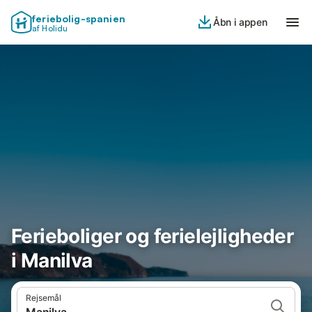
feriebolig-spanien
Åbn i appen
af Holidu
Ferieboliger og ferielejligheder
i Manilva
Rejsemål