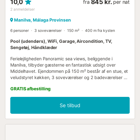
10,0
845 kr.
fra
per nat
2
anmeldelser
Manilva, Málaga Provinsen
6 personer
3 soveværelser
150 m²
400 m fra kysten
Pool (udendørs), WiFi, Garage, Aircondition, TV,
Sengetøj, Håndklæder
Ferielejligheden Panoramic sea views, beliggende i
Manilva, tilbyder gæsterne en fantastisk udsigt over
Middelhavet. Ejendommen på 150 m² består af en stue, et
veludstyret køkken, 3 soveværelser og 2 badeværelser og
kan derfor rumme 6 personer. Yderligere faciliteter
GRATIS afbestilling
inkluderer Wi-Fi, et tv, aircondition samt en vaskemaskine.
En barneseng er også tilgængelig. Dette feriebolig har en
privat overdækket terrasse til afslappende aftener. Dette
Se tilbud
feriebolig har en forfriskende fælles pool på varme
sommerdage. Der er en parkeringsplads tilgængelig i en
garage. Kæledyr, rygning og afholdelse af arrangementer
er ikke tilladt....