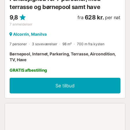
terrasse og børnepool samt have
9,8
628 kr.
fra
per nat
7
anmeldelser
Alcorrín, Manilva
7 personer
3 soveværelser
98 m²
700 m fra kysten
Børnepool, Internet, Parkering, Terrasse, Aircondition,
TV, Have
GRATIS afbestilling
Se tilbud