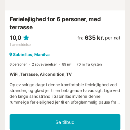
Ferielejlighed for 6 personer, med
terrasse
10,0
635 kr.
fra
per nat
1
anmeldelse
Sabinillas, Manilva
6 personer
2 soveværelser
89 m²
70 m fra kysten
WiFi, Terrasse, Aircondition, TV
Oplev solrige dage i denne komfortable ferielejlighed ved
stranden, og glæd jer til en betagende havudsigt. Lige ved
den lange sandstrand i Sabinillas inviterer denne
rummelige ferielejlighed jer til en uforglemmelig pause fra
hverdagen sammen med familie eller venner. Uanset om I
laver mad i det åbne køkken eller nyder måltiderne i det
lyse spiseområde, har I altid udsigt til Middelhavet. Slap af
Se tilbud
om aftenen i den hyggelige sofa, nyd gode samtaler over