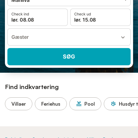
Manilva
Check ind
Check ud
lør. 08.08
lør. 15.08
Gæster
SØG
Find indkvartering
Villaer
Feriehus
Pool
Husdyr t