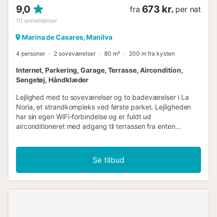
9,0
673 kr.
fra
per nat
10
anmeldelser
Marina de Casares, Manilva
4 personer
2 soveværelser
80 m²
200 m fra kysten
Internet, Parkering, Garage, Terrasse, Aircondition,
Sengetøj, Håndklæder
Lejlighed med to soveværelser og to badeværelser i La
Noria, et strandkompleks ved første parket. Lejligheden
har sin egen WiFi-forbindelse og er fuldt ud
airconditioneret med adgang til terrassen fra enten
opholdsstuen eller master bedroom. Terrassen vender ud
mod havet og har en imponerende udsigt over havet og
Estepona-kysten. La Noria 3 ligger i Sabinillas tæt på barer
Se tilbud
og restauranter og kun en kort gåtur langs promenaden til
Puerto de la Duquesa. Komplekset har en fælles
swimmingpool og underjordisk parkering. Fælles faciliteter
er afhængige af tilgængelighed....