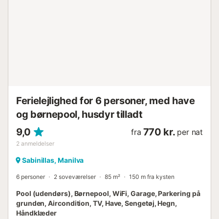
Ferielejlighed for 6 personer, med have
og børnepool, husdyr tilladt
9,0
770 kr.
fra
per nat
2
anmeldelser
Sabinillas, Manilva
6 personer
2 soveværelser
85 m²
150 m fra kysten
Pool (udendørs), Børnepool, WiFi, Garage, Parkering på
grunden, Aircondition, TV, Have, Sengetøj, Hegn,
Håndklæder