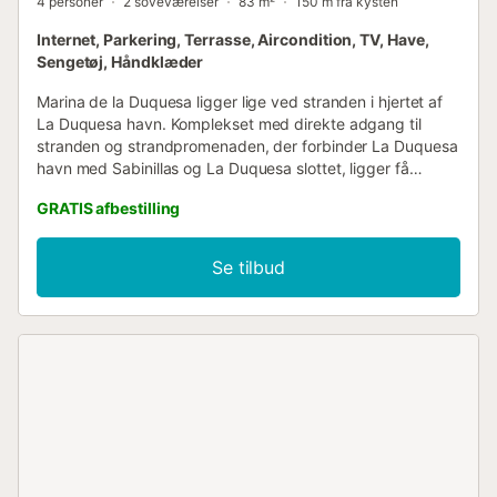
4 personer
2 soveværelser
83 m²
150 m fra kysten
Internet, Parkering, Terrasse, Aircondition, TV, Have,
Sengetøj, Håndklæder
Marina de la Duquesa ligger lige ved stranden i hjertet af
La Duquesa havn. Komplekset med direkte adgang til
stranden og strandpromenaden, der forbinder La Duquesa
havn med Sabinillas og La Duquesa slottet, ligger få
minutter fra barer, restauranter og strandbarer. Marina de
GRATIS afbestilling
la Duquesa er det perfekte sted til en afslappende ferie:
med fire swimmingpools, to padelbaner, direkte adgang til
havet, et fitnesscenter, sauna, privat parkering og 24-
Se tilbud
timers sikkerhed, er det det perfekte sted ved
havnefronten. Vores lejlighed har to badeværelser, et fuldt
udstyret køkken og en lys stue med udgang til en terrasse
med udsigt over havnen, golfbanen og havet. Den har wifi,
aircondition (kold/varm), en parkeringsplads og ligger kun
få meter fra La Duquesa havn. Den har internetforbindelse
og engelske kanaler....