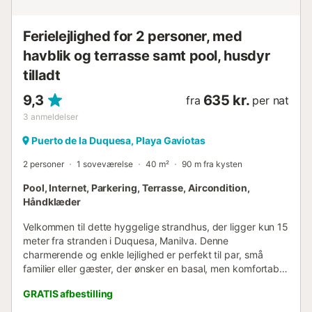
Ferielejlighed for 2 personer, med
havblik og terrasse samt pool, husdyr
tilladt
9,3
635 kr.
fra
per nat
3
anmeldelser
Puerto de la Duquesa, Playa Gaviotas
2 personer
1 soveværelse
40 m²
90 m fra kysten
Pool, Internet, Parkering, Terrasse, Aircondition,
Håndklæder
Velkommen til dette hyggelige strandhus, der ligger kun 15
meter fra stranden i Duquesa, Manilva. Denne
charmerende og enkle lejlighed er perfekt til par, små
familier eller gæster, der ønsker en basal, men komfortabel
indkvartering med direkte nærhed til havet. Lejligheden er
GRATIS afbestilling
på 40 kvadratmeter og har et soveværelse med en
kingsize-seng og et badeværelse med bruser, hvilket