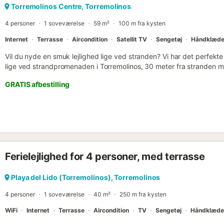
Torremolinos Centre, Torremolinos
4 personer
1 soveværelse
59 m²
100 m fra kysten
Internet
Terrasse
Aircondition
Satellit TV
Sengetøj
Håndklæde
Vil du nyde en smuk lejlighed lige ved stranden? Vi har det perfekte s
lige ved strandpromenaden i Torremolinos, 30 meter fra stranden m
restauranter og barer i nærheden. Boligen har plads til 4 personer
GRATIS afbestilling
areal og er behagelig og meget hyggelig. Den ligger på anden sal.
140x200 cm seng. Elegant kombineret stue/spisestue med en mege
aircondition og store vinduer med adgang til terrassen med udsigt
Selvom vi ved, at du gerne vil spise ude i ferien (du har masser af r
det være, at du en dag får lyst til at lave mad, derfor er det nødve
med alt nødvendigt. Dette køkken er meget praktisk. Det har mikroo
kaffemaskine, brødrister, keramisk kogeplade, diverse køkkenred
Ferielejlighed for 4 personer, med terrasse
opbevaringsplads. Køkkenet har også en lille spisekrog med et bord
⭐ Nyheder ⭐ ✅ Sengelinned og håndklæder ✅ Gratis WIFI ✅ Lige ov
ikke? Så book allerede nu og nyd dine ferier på Costa del Sol!!! Ku
Playa del Lido (Torremolinos), Torremolinos
Torremolinos et perfekt rejsemål til et afslappende besøg, nydelse 
4 personer
1 soveværelse
40 m²
250 m fra kysten
Dens nærhed til de store byområder og...
WiFi
Internet
Terrasse
Aircondition
TV
Sengetøj
Håndklæde