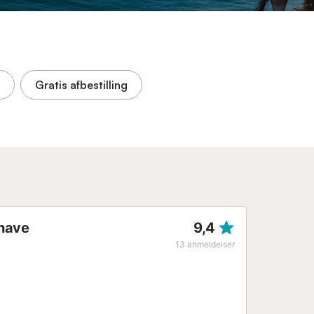
Gratis afbestilling
 have
9,4
13
anmeldelser