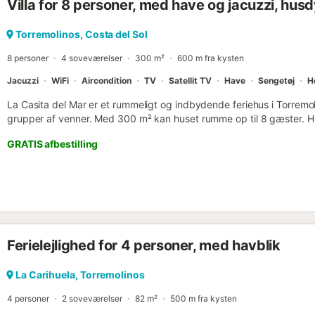
Villa for 8 personer, med have og jacuzzi, husdy
Torremolinos, Costa del Sol
8 personer
4 soveværelser
300 m²
600 m fra kysten
Jacuzzi
WiFi
Aircondition
TV
Satellit TV
Have
Sengetøj
H
La Casita del Mar er et rummeligt og indbydende feriehus i Torremolino
grupper af venner. Med 300 m² kan huset rumme op til 8 gæster. Hus
udstyret køkken, 4 soveværelser, 2 komplette badeværelser og et eks
GRATIS afbestilling
inkluderer højhastigheds-Wi-Fi, der er velegnet til fjernarbejde og 
arbejdsområde, smart-tv med streamingtjenester, aircondition, vas
opvaskemaskine. En barneseng og en høj stol kan fås efter anmodn
Udenfor kan du nyde et privat område, der er ideelt til afslapning, m
overdækket), altan, grill og et beroligende spabad. Beliggenheden 
supermarked, apotek, restauranter og barer, og 300 m fra stranden.
transportstoppesteder er i nærheden. Ejendommen tilbyder en priva
Ferielejlighed for 4 personer, med havblik
parkering på gaden. Familier med børn og op til 3 kæledyr er vel
er tilladt; rygning anbefales i udendørs områder. Yderligere rengøri
aftale, samt rengøring eller tøjvask under opholdet, kan arrangeres
La Carihuela, Torremolinos
Sikkerhedskameraer og alarm er installeret i fællesområderne og akt
4 personer
2 soveværelser
82 m²
500 m fra kysten
opfordrer til bæredygtige praksisser med vand- og energibesparend