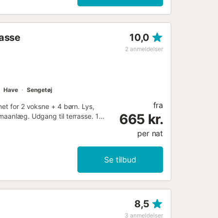
rasse
10,0
2
anmeldelser
Have
Sengetøj
fra
net for 2 voksne + 4 børn. Lys,
665 kr.
imaanlæg. Udgang til terrasse. 1
 2 x 2 køjesenge (90 cm). Køkken
per nat
kroovn, fryser, elektrisk
sigt over bjergene og have. Til
AN [WLAN]). Parkeringsplads nr. 34.
Se tilbud
0VUT/MA/586170...
8,5
3
anmeldelser