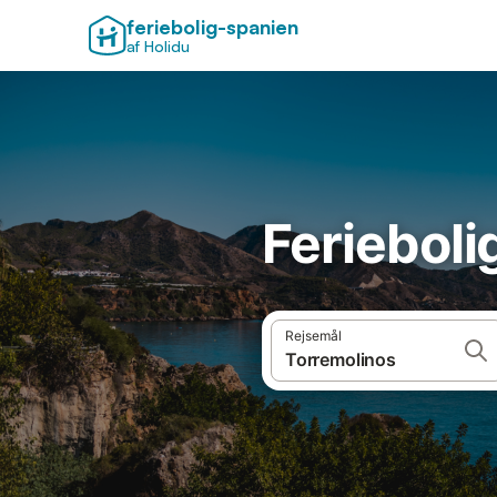
feriebolig-spanien
af Holidu
Ferieboli
Rejsemål