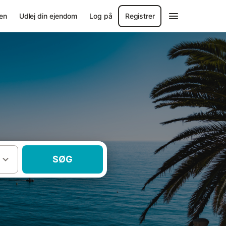
en
Udlej din ejendom
Log på
Registrer
SØG