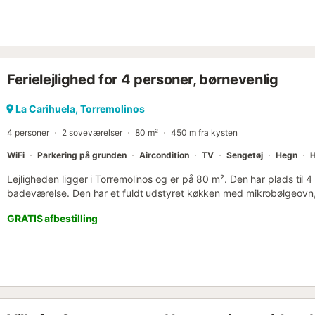
Havemøbler. Udsigt over svimmingpoolen og have. Til benyttelse: v
(trådløs LAN [WLAN]). Velegnet for familier. VUT/MA/30262
ESFCTU0000290210005366910000000000000000VUT/MA/30262
Ferielejlighed for 4 personer, børnevenlig
La Carihuela, Torremolinos
4 personer
2 soveværelser
80 m²
450 m fra kysten
WiFi
Parkering på grunden
Aircondition
TV
Sengetøj
Hegn
Lejligheden ligger i Torremolinos og er på 80 m². Den har plads til
badeværelse. Den har et fuldt udstyret køkken med mikrobølgeovn, 
til videoopkald, aircondition i stuen og begge soveværelser, varme
GRATIS afbestilling
demand, vaskemaskine og en arbejdsplads. Lejligheden byder på 
uden trin samt en elevator. En barneseng og en barnestol kan fås 
private, åbne terrasse for at nyde havudsigten og slappe af udendør
parkeringsplads i bygningen. Arrangementer er ikke tilladt. Lejlighed
transport og stranden....