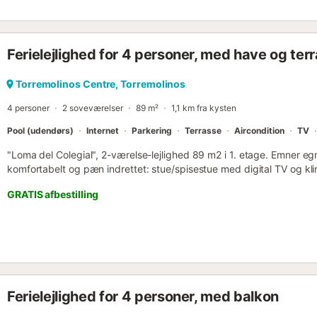
Ferielejlighed for 4 personer, med have og ter
Torremolinos Centre, Torremolinos
4 personer
2 soveværelser
89 m²
1,1 km fra kysten
Pool (udendørs)
Internet
Parkering
Terrasse
Aircondition
TV
"Loma del Colegial", 2-værelse-lejlighed 89 m2 i 1. etage. Emner eg
komfortabelt og pæn indrettet: stue/spisestue med digital TV og kl
dobbeltværelse med 1 fransk seng (160 cm). 1 dobbeltværelse med
GRATIS afbestilling
(ovn, opvaskemaskine, 4 keramiske kogeplader, Brødrister, kedel, mi
kaffemaskine). Bad/WC. Terrasse 5 m2. Havemøbler, altanmøbler. Ud
benyttelse: vaskemaskine, strygejern hårtørrer. Internet (trådløs L
VUT/MA/58617 ESFCTU000029021000693226000000000000000
Ferielejlighed for 4 personer, med balkon