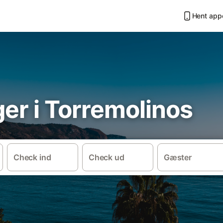
Hent app
ger i Torremolinos
Check ind
Check ud
Gæster