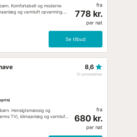
fra
2 børn. Komfortabelt og moderne
778 kr.
limaanlæg og varmluft opvarming.
 længde 190 cm). 1 dobbeltværelse
per nat
ionskomfur, Brødrister, kedel,
2. Havemøbler. Meget flotte udsigt
rnet (trådløs LAN [WLAN]).
Se tilbud
0VUT/MA/533877...
 have
8,6
10
anmeldelser
getøj
fra
2 børn. Hensigtsmæssig og
680 kr.
kærms TV), klimaanlæg og varmluft
æg og varmluft opvarming. Udgang
per nat
amiske kogeplader, Brødrister,
g, klimaanlæg. Terrasse.