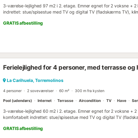
3-værelse-lejlighed 97 m2 i 2. etage. Emner egnet for 2 voksne + 
indrettet: stue/spisestue med TV og digital TV (fladskærms TV), k
Udgang til terrasse. 1 dobbeltværelse med 1 fransk seng (150 cm,
GRATIS afbestilling
med 1 fransk seng (135 cm, længde 190 cm). Åbent køkken (2 Indukt
fryser, elektrisk kaffemaskine, kombi-ovn). Brus/WC. Terrasse 10 m
over havet. Til benyttelse: vaskemaskine, strygejern hårtørrer. Inte
VUT/MA/53387 ESFCTU000029021000456562000000000000000
Ferielejlighed for 4 personer, med terrasse og
La Carihuela, Torremolinos
4 personer
2 soveværelser
60 m²
300 m fra kysten
Pool (udendørs)
Internet
Terrasse
Aircondition
TV
Have
Sen
3-værelse-lejlighed 60 m2 i 2. etage. Emner egnet for 2 voksne + 
komfortabelt indrettet: stue/spisestue med TV og digital TV (flads
opvarming. Udgang til terrasse. 1 værelse med 2 senge, klimaanl
GRATIS afbestilling
til terrasse. 1 værelse med 1 fransk seng. Åbent køkken (ovn, 4 ker
kedel, mikroovn, fryser, elektrisk kaffemaskine). Bad/WC. Opvarmin