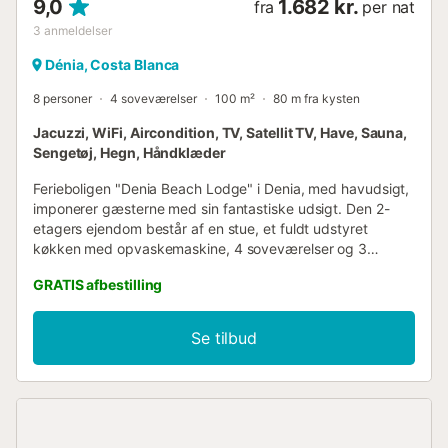
9,0
1.682 kr.
fra
per nat
3
anmeldelser
Dénia, Costa Blanca
8 personer
4 soveværelser
100 m²
80 m fra kysten
Jacuzzi, WiFi, Aircondition, TV, Satellit TV, Have, Sauna,
Sengetøj, Hegn, Håndklæder
Ferieboligen "Denia Beach Lodge" i Denia, med havudsigt,
imponerer gæsterne med sin fantastiske udsigt. Den 2-
etagers ejendom består af en stue, et fuldt udstyret
køkken med opvaskemaskine, 4 soveværelser og 3
badeværelser og kan derfor rumme 8 personer. Yderligere
GRATIS afbestilling
faciliteter inkluderer højhastigheds-Wi-Fi, aircondition, en
ventilator, en vaskemaskine, en tørretumbler samt et
smart-tv med streamingtjenester. Desuden er der adgang
Se tilbud
til en privat sauna på ejendommen. En babyseng er også
tilgængelig efter anmodning. Dit private udendørsområde
omfatter et spabad, en have, 2 åbne terrasser, en
overdækket terrasse, 3 balkoner og en grill. Området
byder på rideskoler, golfbaner, faciliteter til kitesurfing,