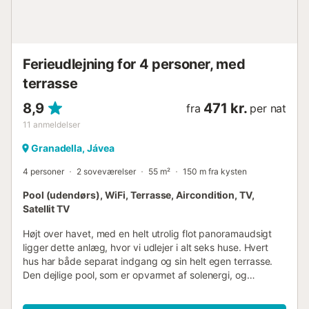
overdækket terrasse, en altan og en grill.
Gå-/kørselsafstand til nærmeste restaurant: 1,16 km.
Gå-/kørselsafstand til nærmeste café: 4,33 km.
Gå-/kørselsafstand til nærmeste bar: 3,98 km.
Ferieudlejning for 4 personer, med
Gå-/kørselsafstand til nærmeste supermarked: 4,2...
terrasse
8,9
471 kr.
fra
per nat
11
anmeldelser
Granadella, Jávea
4 personer
2 soveværelser
55 m²
150 m fra kysten
Pool (udendørs), WiFi, Terrasse, Aircondition, TV,
Satellit TV
Højt over havet, med en helt utrolig flot panoramaudsigt
ligger dette anlæg, hvor vi udlejer i alt seks huse. Hvert
hus har både separat indgang og sin helt egen terrasse.
Den dejlige pool, som er opvarmet af solenergi, og
udeområdet bliver alene benyttet af lejerne. I et af husene
bor viceværten, som tager imod jer, når I ankommer, samt