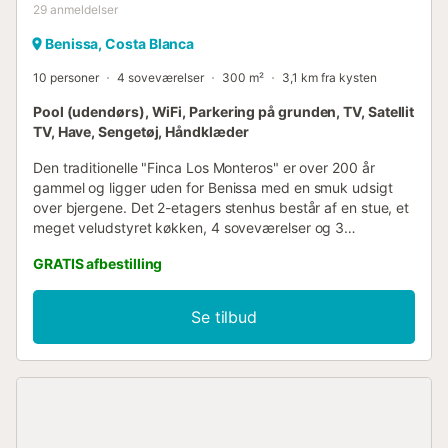
29
anmeldelser
Benissa, Costa Blanca
10 personer
4 soveværelser
300 m²
3,1 km fra kysten
Pool (udendørs), WiFi, Parkering på grunden, TV, Satellit
TV, Have, Sengetøj, Håndklæder
Den traditionelle "Finca Los Monteros" er over 200 år
gammel og ligger uden for Benissa med en smuk udsigt
over bjergene. Det 2-etagers stenhus består af en stue, et
meget veludstyret køkken, 4 soveværelser og 3
badeværelser samt et ekstra toilet og kan derfor rumme
GRATIS afbestilling
10 personer. Yderligere faciliteter inkluderer Wi-Fi
(velegnet til videoopkald), en vaskemaskine samt et TV. En
babyseng og en barnestol er også tilgængelige. Dit store
Se tilbud
private udendørsområde inkluderer en pool, en have,
havemøbler, en åben terrasse, en altan og en grill. Det
perfekte sted at nyde solen og tilbringe lange aftener med
at spise udendørs med dine kære. Fra altanen og
terrassen kan du nyde den smukke bjergudsigt, der
omgiver ejendommen. Gå/køre afstand til nærmeste
restaurant: 966m. Gå/køre afstand til nærmeste café: