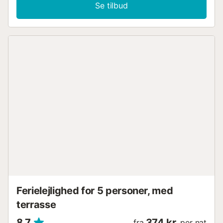
længde 200 cm), klimaanlæg og varmluft opvarming.
Se tilbud
Udgang til havesideplads, til pool. Åbent køkken (ovn,
opvaskemaskine, 4 Induktionskomfur, Brødrister, kedel,
mikroovn, fryser, elektrisk kaffemaskine). Brus/WC, særskilt
toilet. Klimaanlæg, gulvvarme. Overetage: 1 værelse med 1
fransk seng (180 cm, længde 200 cm), brus/WC,
klimaanlæg og varmluft opvarming. Udgang til terrasse. 1
værelse med 1 fransk seng (160 cm, længde 200 cm),
brus/WC, dobbelt håndvask, klimaanlæg og varmluft
opvarming. Udgang til terrasse. Klimaanlæg, gulvvarme.
Stor terrasse. Havemøbler, grill, liggestole (8), loggia.
Herlige panoramaudsigt over havet, bjergene og dalen. Til
benyttelse: vaskemaskine, tørretumbler, strygejern højstol,
barneseng, hårtørrer. Internet (trådløs LAN [WLAN],
gratis). Garage (2 Biler). VT-495221-A
ESFCTU00000307100060337600000000000000000VT-
495221-A2...
Ferielejlighed for 5 personer, med
terrasse
8,7
374 kr.
fra
per nat