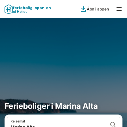
feriebolig-spanien
Åbn i appen
af Holidu
Ferieboliger i Marina Alta
Rejsemål