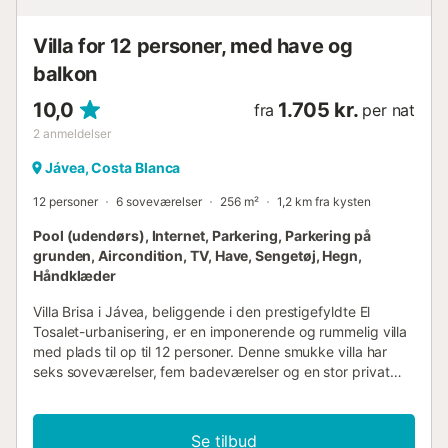
og alt, hvad den har at tilbyde. For at gøre din ferie så
afslappende som muligt, er der privat parkering og gratis
Villa for 12 personer, med have og
wifi for at holde dig forb...
balkon
10,0
1.705 kr.
fra
per nat
2
anmeldelser
Jávea, Costa Blanca
12 personer
6 soveværelser
256 m²
1,2 km fra kysten
Pool (udendørs), Internet, Parkering, Parkering på
grunden, Aircondition, TV, Have, Sengetøj, Hegn,
Håndklæder
Villa Brisa i Jávea, beliggende i den prestigefyldte El
Tosalet-urbanisering, er en imponerende og rummelig villa
med plads til op til 12 personer. Denne smukke villa har
seks soveværelser, fem badeværelser og en stor privat
pool, der tilbyder den perfekte kombination af komfort og
afslapning. Med en ideel beliggenhed er den mindre end
fem minutters kørsel fra den livlige Arenal-strand, hvor
Se tilbud