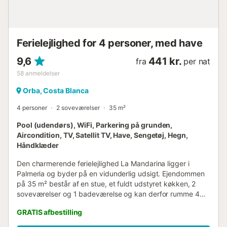
Ferielejlighed for 4 personer, med have
9,6
441 kr.
fra
per nat
58
anmeldelser
Orba, Costa Blanca
4 personer
2 soveværelser
35 m²
Pool (udendørs), WiFi, Parkering på grunden,
Aircondition, TV, Satellit TV, Have, Sengetøj, Hegn,
Håndklæder
Den charmerende ferielejlighed La Mandarina ligger i
Palmeria og byder på en vidunderlig udsigt. Ejendommen
på 35 m² består af en stue, et fuldt udstyret køkken, 2
soveværelser og 1 badeværelse og kan derfor rumme 4
personer. Yderligere faciliteter inkluderer højhastigheds-
GRATIS afbestilling
Wi-Fi, aircondition samt en ventilator. Ejendommen har
adgang til et fælles udendørsområde, som omfatter en