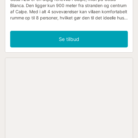
Blanca. Den ligger kun 900 meter fra stranden og centrum
af Calpe. Med i alt 4 soveværelser kan villaen komfortabelt
rumme op til 8 personer, hvilket gør den til det ideelle hus
til et uforglemmeligt ophold med familie og venner! På
øverste etage finder vi en stue med to sofaer, tv,
aircondition og spisebord. Ved siden af ligger køkkenet,
Se tilbud
der er udstyret med køleskab, fryser, kogeplader, elkedel,
kaffemaskine, mikroovn og opvaskemaskine. Villaen har i
alt fire soveværelser. På øverste etage er der et rummeligt
soveværelse med dobbeltseng, aircondition og
garderobeskab. Det andet soveværelse er lidt mindre,
men har en dobbeltseng. Der er et meget rummeligt
separat badeværelse med bruser, badekar, håndvask og
toilet. På nederste etage er der en lille lejlighed med et
soveværelse med dobbeltseng, aircondition og indbygget
garderobeskab. Den har et privat badeværelse med
bruser, håndvask og toilet. Ved siden af er der et
soveværelse med køjeseng. Der er et lille køkken med
køleskab, kogeplader med to blus, mikroovn og
opvaskemaskine. Udenfor finder du den dejlige have med
flere siddepladser, et grillområde og en stor privat pool på
8x3. Du kan nyde solen hele dagen eller udforske Calpe