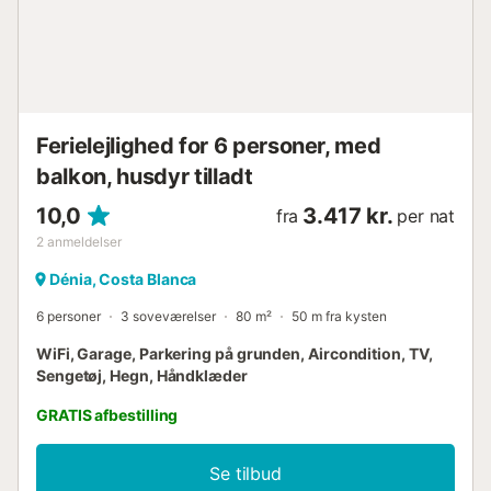
180 cm) Soveværelse med aircondition og 2 enkeltsenge
(190 x 90 cm) Badeværelse med enkelt håndvask, bruser,
bidet og toilet Udvendigt i lejligheden 3 terrasser, hvoraf 1
er overdækket Udendørs siddeområde Fælles
garageplads 2 tagterrasser Mere information Nærmeste
by: Moraira (inden for 50 meter fra lejligheden) Nærmeste
Ferielejlighed for 6 personer, med
flodbred eller kyst: Middelhavet (inden for 200 meter fra
lej...
balkon, husdyr tilladt
10,0
3.417 kr.
fra
per nat
2
anmeldelser
Dénia, Costa Blanca
6 personer
3 soveværelser
80 m²
50 m fra kysten
WiFi, Garage, Parkering på grunden, Aircondition, TV,
Sengetøj, Hegn, Håndklæder
GRATIS afbestilling
Se tilbud