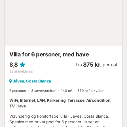
juli og august er der kun mulighed for to-ugers leje.
Stranden tilbyder livreddere (Røde Kors) og strandpoliti
samt daglig rengøring om sommeren. I nærheden finder du
supermarkeder, restauranter og mere. Den prisvindende
bygning har elevatorer for nem adgang, især når man
bærer bagage, indkøb eller vender tilbage fra stranden.
Trapper med glaspaneler på siden giver konstant udsigt til
omgivelserne. Rummelige haver og en stor pool åben året
rundt. ...
Villa for 6 personer, med have
8,8
875 kr.
fra
per nat
28
anmeldelser
Jávea, Costa Blanca
6 personer
3 soveværelser
140 m²
350 m fra kysten
WiFi, Internet, LAN, Parkering, Terrasse, Aircondition,
TV, Have
Vidunderlig og komfortabel villa i Jávea, Costa Blanca,
Spanien med privat pool for 6 personer. Huset er