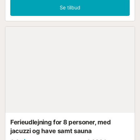
indhegnet pool, en have, havemøbler, 3 åbne terrasser, en
Se tilbud
overdækket terrasse, en grill og en udendørs bruser.
Gå-/kørselsafstand til nærmeste restaurant: 529 m.
Gå-/kørselsafstand til strand: playa les Deveses 17,3 km.
Gå-/kørselsafstand til nærmeste bar: 860 m.
Gå-/kørselsafstand til nærmeste café: 774 m.
Gå-/kørselsafstand til nærmeste supermarked: 1,01 km.
Gåafstand/kørselsafstand til lufthavn: 116 km Valencia.
Gåafstand/kørselsafstand til lufthavn: 107 km Alicante. Der
er en parkeringsplads tilgængelig på ejendommen. Gratis
parkering er tilgængelig på gaden. Wi-Fi er velegnet til
videoopkald. Håndklæder til strand/pool er tilgængelige.
Ejendommen har opbevaringsplads til motorcykler og
cykler. Der er en kat på ejendommen, men gæster må ikke
medbringe egne kæledyr. Denne ejendom har strenge
regler for genbrug. Tjek venligst disse hos ejeren ved
ankomst. Vaskemaskine er tilgængelig mod et ekstra
gebyr pr. brug/vask....
Ferieudlejning for 8 personer, med
jacuzzi og have samt sauna