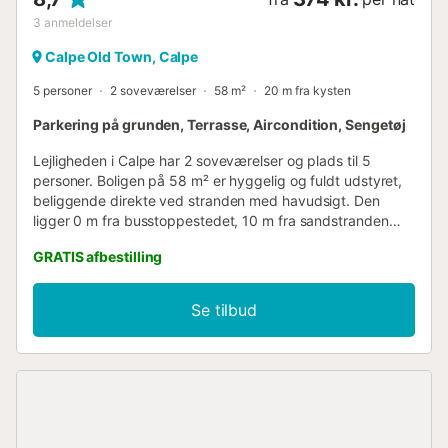
3
anmeldelser
Calpe Old Town, Calpe
5 personer
2 soveværelser
58 m²
20 m fra kysten
Parkering på grunden, Terrasse, Aircondition, Sengetøj
Lejligheden i Calpe har 2 soveværelser og plads til 5
personer. Boligen på 58 m² er hyggelig og fuldt udstyret,
beliggende direkte ved stranden med havudsigt. Den
ligger 0 m fra busstoppestedet, 10 m fra sandstranden
"Playa del Arenal", 100 m fra byen "Calpe", 300 m fra
GRATIS afbestilling
supermarkedet "Supermercado Solymar", 2 km fra
naturreservatet "Parque Natural del Peñón de Ifach", 80
km fra lufthavnen "Aeropuerto de Alicante" og ligger i et
Se tilbud
ideelt område for familier og ved havet. Den har terrasse,
strygejern, internetadgang (wifi), 10 euro/uge.
Radiatoropvarmning, 50 euro/uge ekstra elektrisk.
Aircondition 50 euro/uge ekstra. Udendørs parkering i
samme bygning. Fjernsyn. Det separate køkken med
keramisk komfur er udstyret med køleskab,
mikrobølgeovn, ovn, fryser, vaskemaskine,