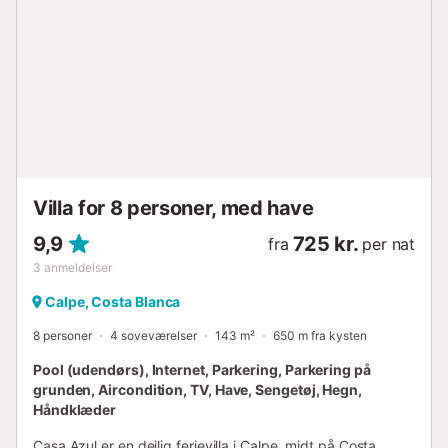
trinløs adgang og følger bæredygtige praksisser, herunder
energibesparende funktioner og affaldssortering. Kæledyr
og rygning er ikke tilladt. Ingen ungdomsgrupper eller
arrangementer er tilladt. Bemærk venligst: håndklæder og
sengelinned er tilgængelige mod et ekstra gebyr. Ekstra
håndklæder under opholdet kan rekvireres og vil også
være tilgængelige mod et ekstra gebyr....
Villa for 8 personer, med have
9,9
725 kr.
fra
per nat
3
anmeldelser
Calpe, Costa Blanca
8 personer
4 soveværelser
143 m²
650 m fra kysten
Pool (udendørs), Internet, Parkering, Parkering på
grunden, Aircondition, TV, Have, Sengetøj, Hegn,
Håndklæder
Casa Azul er en dejlig ferievilla i Calpe, midt på Costa