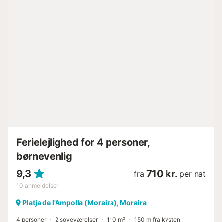
betyder, at alle destinationer er inden for nem rækkevidde,
både stranden, som du kan gå til, samt andre byer og
landsbyer. De lange gyldne sandstrande har gjort denne
del af Denia til et yndet sted for familier. Børn har masser
af plads til at lege i sandet i deres fritid, mens det lave
vand gør det sikkert at svømme, snorkle og dyrke
vandsport. Byen Dénia ligger kun 7 km væk. Blandt de
mange turistdestinationer på Costa Blanca er Dénia en af
de mest attraktive, ikke kun for sine 20 km kystlinje, men
også for at have et smukt historisk centrum og en stor
kulturarv. Denia, udnævnt til "Kreativ By for Gastronomi af
UNESCO", har utallige restauranter, samt butikker og
alverdens underholdning. Havneområdet er et ideelt sted
at slentre og nyde ...
Ferielejlighed for 4 personer,
børnevenlig
9,3
710 kr.
fra
per nat
10
anmeldelser
Platja de l'Ampolla (Moraira), Moraira
4 personer
2 soveværelser
110 m²
150 m fra kysten