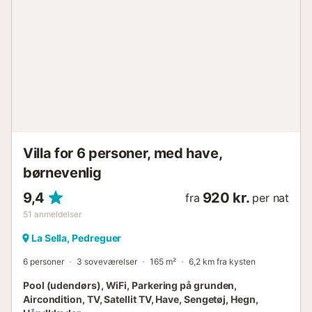
opvaskemaskine, service/bestik,
køkkengrej/køkkenredskaber, kaffemaskine, brødrister og
elkedel....
Villa for 6 personer, med have,
børnevenlig
9,4
920 kr.
fra
per nat
51
anmeldelser
La Sella, Pedreguer
6 personer
3 soveværelser
165 m²
6,2 km fra kysten
Pool (udendørs), WiFi, Parkering på grunden,
Aircondition, TV, Satellit TV, Have, Sengetøj, Hegn,