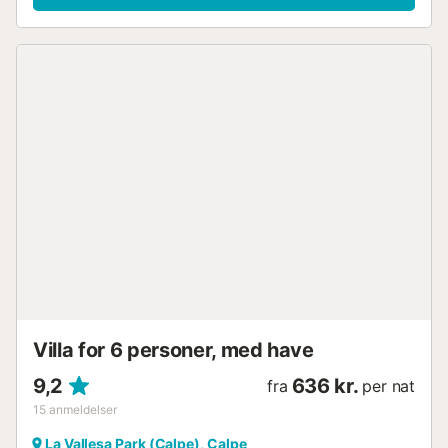
Villa for 6 personer, med have
9,2
636 kr.
fra
per nat
15
anmeldelser
La Vallesa Park (Calpe), Calpe