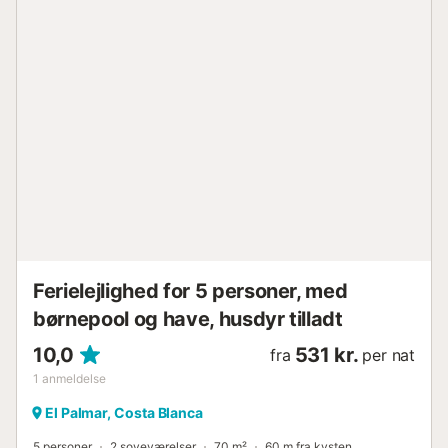
strande og vandrestier. Desuden ligger Denias centrum og
dens havn kun en kort køretur derfra. Gratis parkering er
tilgængelig på gaden. Familier med børn er velkomne.
Kæledyr er ikke tilladt. Wi-Fi er tilgængeligt og egnet til
videoopkald. Der er 24/7 overvågningskameraer og/eller
lydoptagelsesenheder inde i ferieboligen og i baghaven.
Store fester eller begivenheder er ikke tilladt. Undgå
venligst unødvendig støj efter kl. 23. En indkøbsservice, en
shuttle-service til/fra lufthavnen og reservationer på lokale
restauranter kan bookes efter anmodning. Ejendommen
har opbevaringsplads til motorcykler og cykler. Denne
ejendom har regler for affaldssortering, mere information
findes på...
Ferielejlighed for 5 personer, med
børnepool og have, husdyr tilladt
10,0
531 kr.
fra
per nat
1
anmeldelse
El Palmar, Costa Blanca
5 personer
2 soveværelser
70 m²
60 m fra kysten