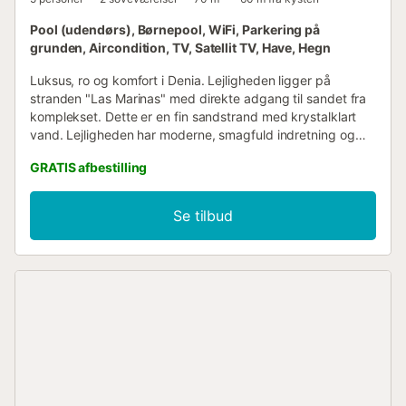
Pool (udendørs), Børnepool, WiFi, Parkering på
grunden, Aircondition, TV, Satellit TV, Have, Hegn
Luksus, ro og komfort i Denia. Lejligheden ligger på
stranden "Las Marinas" med direkte adgang til sandet fra
komplekset. Dette er en fin sandstrand med krystalklart
vand. Lejligheden har moderne, smagfuld indretning og
designermøbler. Den er udstyret med
GRATIS afbestilling
aluminiumssnedkerarbejde, sikkerhedsdør, elektrisk
skodde på terrassedøren og et elektrisk markise.
Soveværelserne har indbyggede skabe. Køkkenet er fuldt
Se tilbud
udstyret med digital keramisk kogeplade, No Frost
køleskab, vaskemaskine, opvaskemaskine, mikroovn,
brødrister, kaffemaskine, blender, strygejern, strygebræt
og hårtørrer. Der er kanaldrevet aircondition (varm/kold),
HI-FI-system, LED-tv i stuen og master soveværelset,
DVD-afspiller og satellit-tv (private europæiske Astra-
kanaler). Gratis, privat Wi-Fi til denne lejlighed
(ubegrænset internet). Plads til 5 gæster (5 senge) med 2
soveværelser, 1 badeværelse med bruser og 1
badeværelse uden bruser. Udlejning fra lørdag til lørdag. I