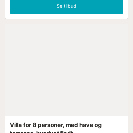
sørger for, at poolen er ren og haven velplejet. Husene
Se tilbud
ligger på en lille privatvej i absolut rolige omgivelser. Når
det er weekend, kan man være heldig at se de mange
lystsejlere. Mod syd i retning af Javea er der mange gode
restauranter og naturligvis især Javea med sin skønne
strand, mange kulinariske lækkerier og kulturelle tilbud af
mange slags. Spørg om børneseng. Alle gæster får en
velkomstpakke. Det er muligt at oplade elbil i anlægget....
Villa for 8 personer, med have og