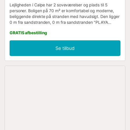
Lejligheden i Calpe har 2 soveværelser og plads til 5
personer. Boligen på 70 m² er komfortabel og moderne,
beliggende direkte på stranden med havudsigt. Den ligger
0 m fra sandstranden, 0 m fra sandstranden "PLAYA
ARENAL", 50 m fra supermarkedet "MAXCOOP", 300 m fra
GRATIS afbestilling
byen, 300 m fra byen, 100 km fra lufthavnen "EL ALTET -
ALICANTE" og er beliggende i et ideelt område for familier
og ved havet. Den har elevator, terrasse, strygejern,
Se tilbud
internetadgang (wifi), fælles swimmingpool, fjernsyn. Det
åbne køkken med kogeplader er udstyret med køleskab,
mikroovn, fryser, vaskemaskine, service/bestik,
køkkenredskaber, kaffemaskine og brødrister....