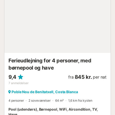
4,26km. Gå/køre afstand til nærmeste bar: 3,49km.
Gå/køre afstand til nærmeste supermarked: 2,17km.
Gå/køre afstand til strand: 4,25km Cala de la Fustera.
Gå/køre afstand til lufthavn: 89,3 Alicante lufthavn. Gratis
parkering er tilgængelig på ejendommen. Kæledyr er tilladt
efter anmodning. Aircondition er i øjeblikket ikke
tilgængelig....
Ferieudlejning for 4 personer, med
børnepool og have
9,4
845 kr.
fra
per nat
7
anmeldelser
Poble Nou de Benitatxell, Costa Blanca
4 personer
2 soveværelser
64 m²
1,6 km fra kysten
Pool (udendørs), Børnepool, WiFi, Aircondition, TV,
Have