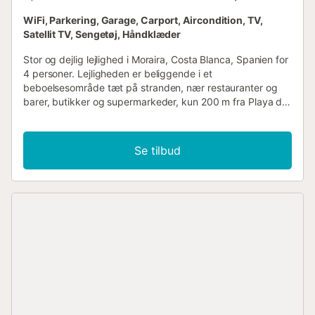
WiFi, Parkering, Garage, Carport, Aircondition, TV,
Satellit TV, Sengetøj, Håndklæder
Stor og dejlig lejlighed i Moraira, Costa Blanca, Spanien for
4 personer. Lejligheden er beliggende i et
beboelsesområde tæt på stranden, nær restauranter og
barer, butikker og supermarkeder, kun 200 m fra Playa de
L'Ampolla strand og 0,2 km fra Middelhavet. Lejligheden
har 2 soveværelser, 1 badeværelse og 1 gæstetoilet fordelt
over 2 etager. Dens komfort og nærhed til stranden,
Se tilbud
shoppingmuligheder, sportsaktiviteter,
underholdningsfaciliteter, udflugtsmuligheder,
seværdigheder og kultur gør det til en fremragende
lejlighed at tilbringe ferien i Spanien med familie eller
venner. Indretning af lejligheden Lejlighed i 2 etager
Stue/spisestue med aircondition og fjernsyn Overdækket
balkon 2 soveværelser, 1 badeværelse og 1 gæstetoilet
Satellitantenne (Joyne) Vaskemaskine i køkkenet Køkken
Åbent køkken med elektrisk kogeplade, elektrisk ovn,
opvaskemaskine, køle-fryseskab, kaffemaskine, elkedel,
mixer, brødrister og juicer Soveværelser og badeværelser
Soveværelse med aircondition og king size seng (200 x