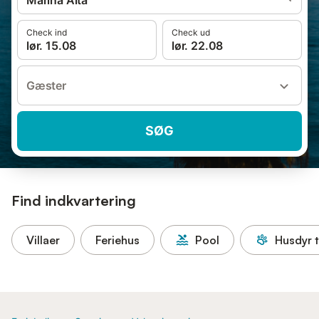
Marina Alta
Check ind
Check ud
lør. 15.08
lør. 22.08
Gæster
SØG
Find indkvartering
Villaer
Feriehus
Pool
Husdyr t