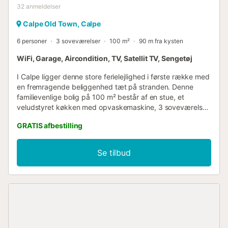
32
anmeldelser
Calpe Old Town, Calpe
6 personer
3 soveværelser
100 m²
90 m fra kysten
WiFi, Garage, Aircondition, TV, Satellit TV, Sengetøj
I Calpe ligger denne store ferielejlighed i første række med
en fremragende beliggenhed tæt på stranden. Denne
familievenlige bolig på 100 m² består af en stue, et
veludstyret køkken med opvaskemaskine, 3 soveværelser
og 2 badeværelser og kan derfor rumme 6 personer (ideelt
GRATIS afbestilling
4 voksne + 2 børn). Yderligere faciliteter omfatter
højhastigheds-Wi-Fi (egnet til videoopkald), aircondition,
satellit-tv samt en vaskemaskine. En babyseng er
Se tilbud
tilgængelig efter anmodning. Dit private udendørsområde
omfatter en åben terrasse og 2 altaner. Nyd et
hjemmelavet måltid på din terrasse, mens du nyder en
fantastisk udsigt over havet nedenfor. Der er en
parkeringsplads i en garage. Kæledyr er ikke tilladt.
Grupper af unge mennesker er ikke tilladt. Fester er
strengt forbudt. Der er elevator i bygningen. Ejendommen