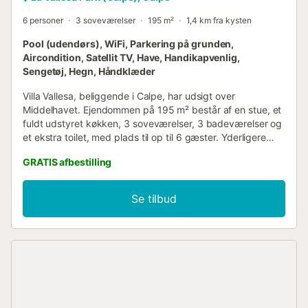
6 personer
3 soveværelser
195 m²
1,4 km fra kysten
Pool (udendørs), WiFi, Parkering på grunden,
Aircondition, Satellit TV, Have, Handikapvenlig,
Sengetøj, Hegn, Håndklæder
Villa Vallesa, beliggende i Calpe, har udsigt over
Middelhavet. Ejendommen på 195 m² består af en stue, et
fuldt udstyret køkken, 3 soveværelser, 3 badeværelser og
et ekstra toilet, med plads til op til 6 gæster. Yderligere
faciliteter inkluderer højhastigheds-Wi-Fi (egnet til
GRATIS afbestilling
videoopkald), aircondition, en ventilator, en vaskemaskine
og en tørretumbler. En babyseng og en barnestol er også
tilgængelige. Denne villa tilbyder et privat
Se tilbud
udendørsområde med en pool, have, åbne og
overdækkede terrasser, en grill og en udendørs bruser.
Ejendommen er indhegnet med privat indgang, og der er 2
parkeringspladser på stedet. Villaen ligger tæt på
stranden, med supermarkeder, restauranter, barer og
cykeludlejning inden for gåafstand. Offentlig transport er i
nærheden. Information om cykling, vandreture og
vandsport er tilgængelig på stedet. Ejendommen har