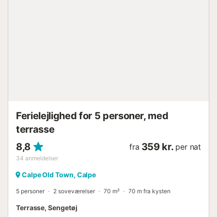
har opbevaringsplads til motorcykler og cykler....
Ferielejlighed for 5 personer, med
terrasse
8,8
359 kr.
fra
per nat
34
anmeldelser
Calpe Old Town, Calpe
5 personer
2 soveværelser
70 m²
70 m fra kysten
Terrasse, Sengetøj