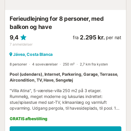
kilometer fra villaen) * Nærmeste ...
Ferieudlejning for 8 personer, med
balkon og have
9,4
2.295 kr.
fra
per nat
7
anmeldelser
Jávea, Costa Blanca
8 personer
4 soveværelser
250 m²
2,7 km fra kysten
Pool (udendørs), Internet, Parkering, Garage, Terrasse,
Aircondition, TV, Have, Sengetøj
"Villa Atina", 5-værelse-villa 250 m2 på 3 etager.
Rummelig, meget moderne og luksuriøs indrettet:
stue/spisestue med sat-TV, klimaanlæg og varmluft
opvarming. Udgang pergola, til havesideplads, til pool. 1
værelse med 1 fransk seng (160 cm, længde 200 cm),
GRATIS afbestilling
klimaanlæg og varmluft opvarming. Udgang til
havesideplads, til pool. 1 værelse med 2 senge (80 cm,