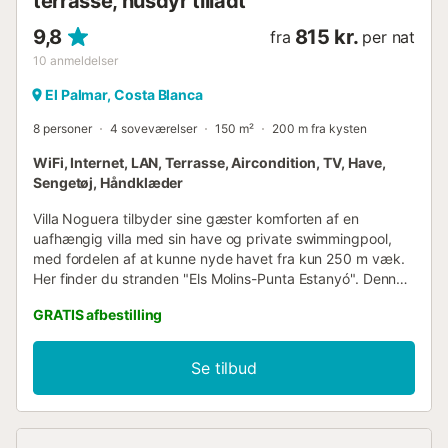
terrasse, husdyr tilladt
9,8
815 kr.
fra
per nat
10
anmeldelser
El Palmar, Costa Blanca
8 personer
4 soveværelser
150 m²
200 m fra kysten
WiFi, Internet, LAN, Terrasse, Aircondition, TV, Have,
Sengetøj, Håndklæder
Villa Noguera tilbyder sine gæster komforten af en
uafhængig villa med sin have og private swimmingpool,
med fordelen af at kunne nyde havet fra kun 250 m væk.
Her finder du stranden "Els Molins-Punta Estanyó". Denne
smukke og komfortable villa har plads til 8 personer, med
GRATIS afbestilling
4 dobbeltværelser, 2 badeværelser med badekar og 1
badeværelse med bruser, en stor stue med udgang til
haven. Fuldt udstyret køkken åbent til spisestuen. På din
Se tilbud
overdækkede terrasse med udsigt over swimmingpoolen
kan du nyde behagelige aftener og tilberede et lækkert
måltid på din grill. Der er parkering inde på den fuldt
indhegnede grund. Villaens fremragende beliggenhed